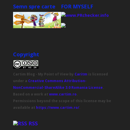
Semn spre carte
FOR MYSELF
Copyright
Cartim Blog - My Point of View
by
Caritm
is licensed
under a
Creative Commons Attribution-
NonCommercial-ShareAlike 3.0 Romania License
.
Based on a work at
www.cartim.ro
.
Permissions beyond the scope of this license may be
available at
https://www.cartim.ro/
.
RSS