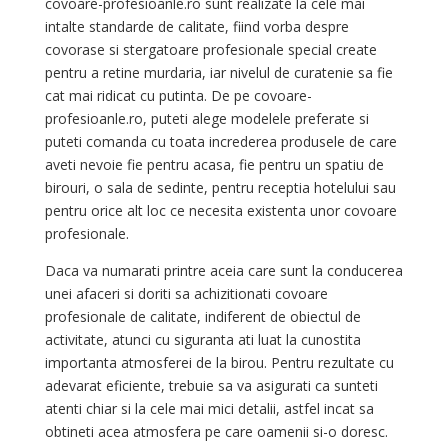
covoare-profesioanle.ro sunt realizate la cele mai
intalte standarde de calitate, fiind vorba despre
covorase si stergatoare profesionale special create
pentru a retine murdaria, iar nivelul de curatenie sa fie
cat mai ridicat cu putinta. De pe covoare-
profesioanle.ro, puteti alege modelele preferate si
puteti comanda cu toata increderea produsele de care
aveti nevoie fie pentru acasa, fie pentru un spatiu de
birouri, o sala de sedinte, pentru receptia hotelului sau
pentru orice alt loc ce necesita existenta unor covoare
profesionale.
Daca va numarati printre aceia care sunt la conducerea
unei afaceri si doriti sa achizitionati covoare
profesionale de calitate, indiferent de obiectul de
activitate, atunci cu siguranta ati luat la cunostita
importanta atmosferei de la birou. Pentru rezultate cu
adevarat eficiente, trebuie sa va asigurati ca sunteti
atenti chiar si la cele mai mici detalii, astfel incat sa
obtineti acea atmosfera pe care oamenii si-o doresc.