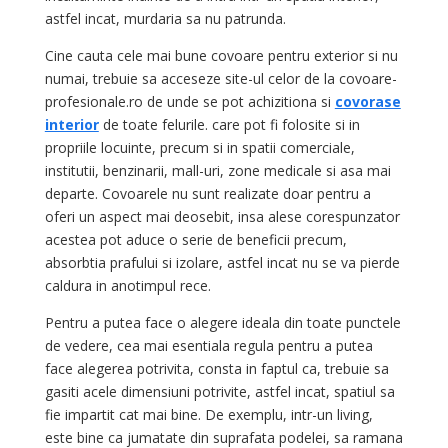
astfel incat, murdaria sa nu patrunda.
Cine cauta cele mai bune covoare pentru exterior si nu
numai, trebuie sa acceseze site-ul celor de la covoare-
profesionale.ro de unde se pot achizitiona si
covorase
interior
de toate felurile. care pot fi folosite si in
propriile locuinte, precum si in spatii comerciale,
institutii, benzinarii, mall-uri, zone medicale si asa mai
departe. Covoarele nu sunt realizate doar pentru a
oferi un aspect mai deosebit, insa alese corespunzator
acestea pot aduce o serie de beneficii precum,
absorbtia prafului si izolare, astfel incat nu se va pierde
caldura in anotimpul rece.
Pentru a putea face o alegere ideala din toate punctele
de vedere, cea mai esentiala regula pentru a putea
face alegerea potrivita, consta in faptul ca, trebuie sa
gasiti acele dimensiuni potrivite, astfel incat, spatiul sa
fie impartit cat mai bine. De exemplu, intr-un living,
este bine ca jumatate din suprafata podelei, sa ramana