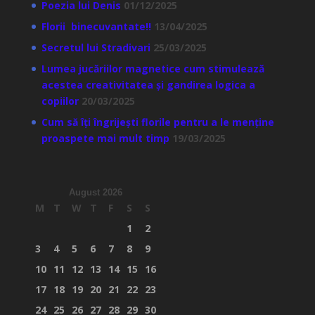
Poezia lui Denis
01/12/2025
Florii binecuvantate!!
13/04/2025
Secretul lui Stradivari
25/03/2025
Lumea jucăriilor magnetice cum stimulează
acestea creativitatea și gandirea logica a
copiilor
20/03/2025
Cum să îți îngrijești florile pentru a le menține
proaspete mai mult timp
19/03/2025
August 2026
M
T
W
T
F
S
S
1
2
3
4
5
6
7
8
9
10
11
12
13
14
15
16
17
18
19
20
21
22
23
24
25
26
27
28
29
30