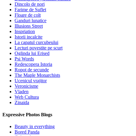
Dincolo de nori
Farime de Suflet
Floare de colt
Ganduri lunatice
Illusions Street
Inspriation
Istorii incalcite
La capatul curcubeului
Lecturi povestite pe scurt
Oglinda lui Erised
Psi Words
Redescopera Istoria
Ropot de secunde
The Maple Monarchists
Ucenicul vrajitor
Veronicisme
Vladen
Web Cultura
Zinaida
Expressive Photos Blogs
Beauty in everything
Bored Panda