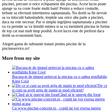
piscinei, precum si orice echipament din piscina. Acest lucru poate
ajunge sa va coste foarte multi bani! Pentru a reduce costurile,
trebuie sa efectuati intretinerea saptamanala. Nu doriti sa fie nevoie
sa va inlocuiti balustradele, treptele sau orice alta parte a piscinei,
daca nu este necesar. Pur si simplu ingrijirea saptamanala a piscinei
va va permite sa va linistiti mintea si sa va mentineti piscina in forma
de top cat mai mult timp posibil. Acest lucru este de preferat daca
doriti sa economisiti bani.
Alegeti gama de substante tratare pentru piscine de la
piscineservice.ro!
More from my site
Bucura-te de timpul petrecut la piscina cu o saltea gonflabila
King Cool
De ce
si cum sa aveti grija de maini in mod eficient?
Când să te oprești din forat
Cu www.piscine-concept.ro , copiii tai vor exersa mereu