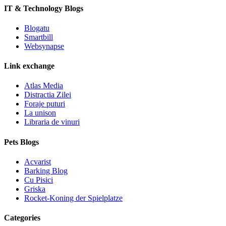
IT & Technology Blogs
Blogatu
Smartbill
Websynapse
Link exchange
Atlas Media
Distractia Zilei
Foraje puturi
La unison
Libraria de vinuri
Pets Blogs
Acvarist
Barking Blog
Cu Pisici
Griska
Rocket-Koning der Spielplatze
Categories