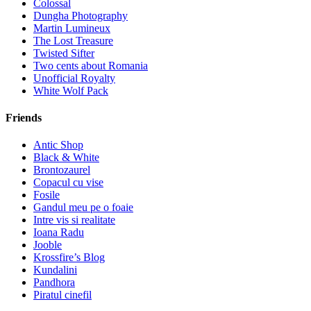
Colossal
Dungha Photography
Martin Lumineux
The Lost Treasure
Twisted Sifter
Two cents about Romania
Unofficial Royalty
White Wolf Pack
Friends
Antic Shop
Black & White
Brontozaurel
Copacul cu vise
Fosile
Gandul meu pe o foaie
Intre vis si realitate
Ioana Radu
Jooble
Krossfire’s Blog
Kundalini
Pandhora
Piratul cinefil