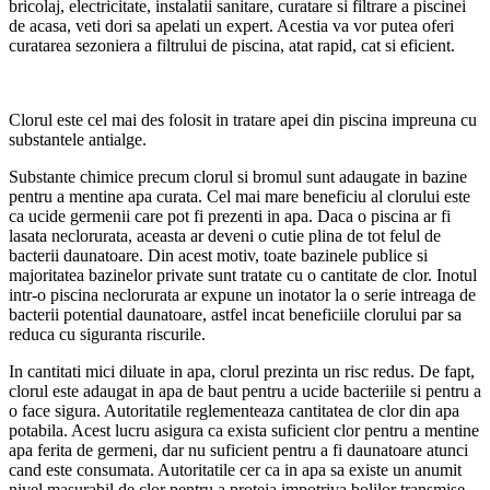
bricolaj, electricitate, instalatii sanitare, curatare si filtrare a piscinei
de acasa, veti dori sa apelati un expert. Acestia va vor putea oferi
curatarea sezoniera a filtrului de piscina, atat rapid, cat si eficient.
Clorul este cel mai des folosit in tratare apei din piscina impreuna cu
substantele antialge.
Substante chimice precum clorul si bromul sunt adaugate in bazine
pentru a mentine apa curata. Cel mai mare beneficiu al clorului este
ca ucide germenii care pot fi prezenti in apa. Daca o piscina ar fi
lasata neclorurata, aceasta ar deveni o cutie plina de tot felul de
bacterii daunatoare. Din acest motiv, toate bazinele publice si
majoritatea bazinelor private sunt tratate cu o cantitate de clor. Inotul
intr-o piscina neclorurata ar expune un inotator la o serie intreaga de
bacterii potential daunatoare, astfel incat beneficiile clorului par sa
reduca cu siguranta riscurile.
In cantitati mici diluate in apa, clorul prezinta un risc redus. De fapt,
clorul este adaugat in apa de baut pentru a ucide bacteriile si pentru a
o face sigura. Autoritatile reglementeaza cantitatea de clor din apa
potabila. Acest lucru asigura ca exista suficient clor pentru a mentine
apa ferita de germeni, dar nu suficient pentru a fi daunatoare atunci
cand este consumata. Autoritatile cer ca in apa sa existe un anumit
nivel masurabil de clor pentru a proteja impotriva bolilor transmise