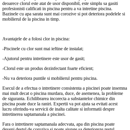
deoarece clorul este atat de usor disponibil, este simplu sa gasiti
profesionisti calificati in piscina pentru a va intretine piscina.
Bazinele cu apa sarata sunt mai corozive si pot deteriora podelele si
mobilierul de la piscina in timp.
Avantajele de a folosi clor in piscina:
-Piscinele cu clor sunt mai ieftine de instalat;
-Ajutorul pentru intretinere este usor de gasit;
-Clorul este un produs dezinfectant foarte eficient;
-Nu va deteriora puntile si mobilierul pentru piscina.
Esecul de a efectua o intretinere consistenta a piscinei poate insemna
mai mult decat o piscina murdara, duce, de asemenea, la probleme
de siguranta. Echilibrarea incorecta a substantelor chimice din
piscina poate duce la raniri. Expertii va pot ajuta sa evitati acest
lucru oferindu-va servicii de inalta calitate si informatii despre
intretinerea saptamanala a piscinei.
Fara o intretinere saptamanala adecvata, apa din piscina poate
deveni destul de coroziva si poate ajunge sa deterioreze restul