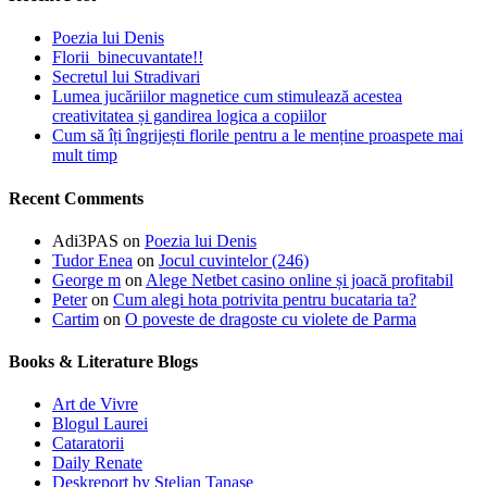
Poezia lui Denis
Florii binecuvantate!!
Secretul lui Stradivari
Lumea jucăriilor magnetice cum stimulează acestea
creativitatea și gandirea logica a copiilor
Cum să îți îngrijești florile pentru a le menține proaspete mai
mult timp
Recent Comments
Adi3PAS
on
Poezia lui Denis
Tudor Enea
on
Jocul cuvintelor (246)
George m
on
Alege Netbet casino online și joacă profitabil
Peter
on
Cum alegi hota potrivita pentru bucataria ta?
Cartim
on
O poveste de dragoste cu violete de Parma
Books & Literature Blogs
Art de Vivre
Blogul Laurei
Cataratorii
Daily Renate
Deskreport by Stelian Tanase