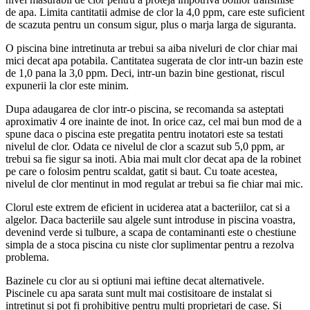
de apa. Limita cantitatii admise de clor la 4,0 ppm, care este suficient
de scazuta pentru un consum sigur, plus o marja larga de siguranta.
O piscina bine intretinuta ar trebui sa aiba niveluri de clor chiar mai
mici decat apa potabila. Cantitatea sugerata de clor intr-un bazin este
de 1,0 pana la 3,0 ppm. Deci, intr-un bazin bine gestionat, riscul
expunerii la clor este minim.
Dupa adaugarea de clor intr-o piscina, se recomanda sa asteptati
aproximativ 4 ore inainte de inot. In orice caz, cel mai bun mod de a
spune daca o piscina este pregatita pentru inotatori este sa testati
nivelul de clor. Odata ce nivelul de clor a scazut sub 5,0 ppm, ar
trebui sa fie sigur sa inoti. Abia mai mult clor decat apa de la robinet
pe care o folosim pentru scaldat, gatit si baut. Cu toate acestea,
nivelul de clor mentinut in mod regulat ar trebui sa fie chiar mai mic.
Clorul este extrem de eficient in uciderea atat a bacteriilor, cat si a
algelor. Daca bacteriile sau algele sunt introduse in piscina voastra,
devenind verde si tulbure, a scapa de contaminanti este o chestiune
simpla de a stoca piscina cu niste clor suplimentar pentru a rezolva
problema.
Bazinele cu clor au si optiuni mai ieftine decat alternativele.
Piscinele cu apa sarata sunt mult mai costisitoare de instalat si
intretinut si pot fi prohibitive pentru multi proprietari de case. Si