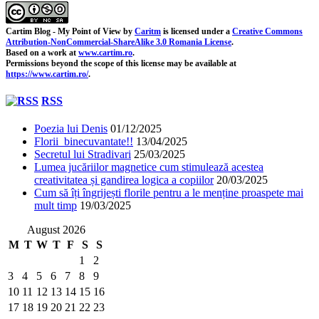
Cartim Blog - My Point of View
by
Caritm
is licensed under a
Creative Commons
Attribution-NonCommercial-ShareAlike 3.0 Romania License
.
Based on a work at
www.cartim.ro
.
Permissions beyond the scope of this license may be available at
https://www.cartim.ro/
.
RSS
Poezia lui Denis
01/12/2025
Florii binecuvantate!!
13/04/2025
Secretul lui Stradivari
25/03/2025
Lumea jucăriilor magnetice cum stimulează acestea
creativitatea și gandirea logica a copiilor
20/03/2025
Cum să îți îngrijești florile pentru a le menține proaspete mai
mult timp
19/03/2025
August 2026
M
T
W
T
F
S
S
1
2
3
4
5
6
7
8
9
10
11
12
13
14
15
16
17
18
19
20
21
22
23