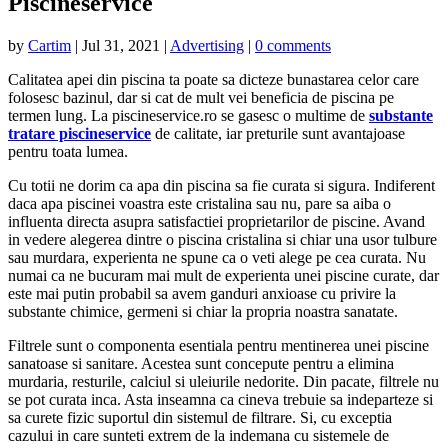
Piscineservice
by
Cartim
|
Jul 31, 2021
|
Advertising
|
0 comments
Calitatea apei din piscina ta poate sa dicteze bunastarea celor care
folosesc bazinul, dar si cat de mult vei beneficia de piscina pe
termen lung. La piscineservice.ro se gasesc o multime de
substante
tratare piscineservice
de calitate, iar preturile sunt avantajoase
pentru toata lumea.
Cu totii ne dorim ca apa din piscina sa fie curata si sigura. Indiferent
daca apa piscinei voastra este cristalina sau nu, pare sa aiba o
influenta directa asupra satisfactiei proprietarilor de piscine. Avand
in vedere alegerea dintre o piscina cristalina si chiar una usor tulbure
sau murdara, experienta ne spune ca o veti alege pe cea curata. Nu
numai ca ne bucuram mai mult de experienta unei piscine curate, dar
este mai putin probabil sa avem ganduri anxioase cu privire la
substante chimice, germeni si chiar la propria noastra sanatate.
Filtrele sunt o componenta esentiala pentru mentinerea unei piscine
sanatoase si sanitare. Acestea sunt concepute pentru a elimina
murdaria, resturile, calciul si uleiurile nedorite. Din pacate, filtrele nu
se pot curata inca. Asta inseamna ca cineva trebuie sa indeparteze si
sa curete fizic suportul din sistemul de filtrare. Si, cu exceptia
cazului in care sunteti extrem de la indemana cu sistemele de