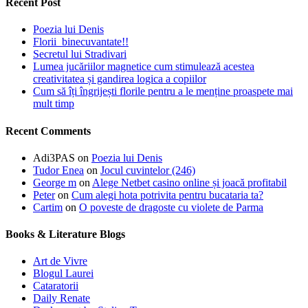
Recent Post
Poezia lui Denis
Florii binecuvantate!!
Secretul lui Stradivari
Lumea jucăriilor magnetice cum stimulează acestea
creativitatea și gandirea logica a copiilor
Cum să îți îngrijești florile pentru a le menține proaspete mai
mult timp
Recent Comments
Adi3PAS
on
Poezia lui Denis
Tudor Enea
on
Jocul cuvintelor (246)
George m
on
Alege Netbet casino online și joacă profitabil
Peter
on
Cum alegi hota potrivita pentru bucataria ta?
Cartim
on
O poveste de dragoste cu violete de Parma
Books & Literature Blogs
Art de Vivre
Blogul Laurei
Cataratorii
Daily Renate