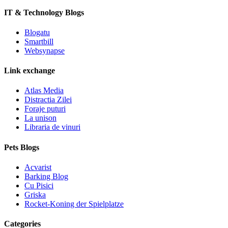
IT & Technology Blogs
Blogatu
Smartbill
Websynapse
Link exchange
Atlas Media
Distractia Zilei
Foraje puturi
La unison
Libraria de vinuri
Pets Blogs
Acvarist
Barking Blog
Cu Pisici
Griska
Rocket-Koning der Spielplatze
Categories