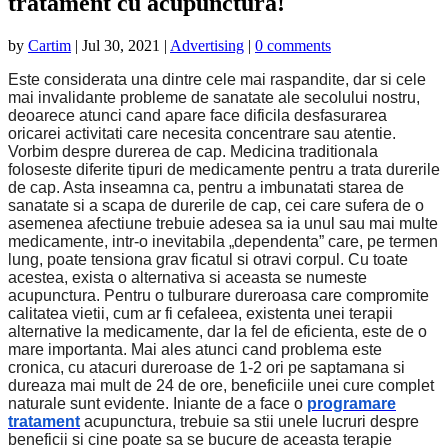
tratament cu acupunctura!
by
Cartim
|
Jul 30, 2021
|
Advertising
|
0 comments
Este considerata una dintre cele mai raspandite, dar si cele
mai invalidante probleme de sanatate ale secolului nostru,
deoarece atunci cand apare face dificila desfasurarea
oricarei activitati care necesita concentrare sau atentie.
Vorbim despre durerea de cap. Medicina traditionala
foloseste diferite tipuri de medicamente pentru a trata durerile
de cap. Asta inseamna ca, pentru a imbunatati starea de
sanatate si a scapa de durerile de cap, cei care sufera de o
asemenea afectiune trebuie adesea sa ia unul sau mai multe
medicamente, intr-o inevitabila „dependenta” care, pe termen
lung, poate tensiona grav ficatul si otravi corpul. Cu toate
acestea, exista o alternativa si aceasta se numeste
acupunctura. Pentru o tulburare dureroasa care compromite
calitatea vietii, cum ar fi cefaleea, existenta unei terapii
alternative la medicamente, dar la fel de eficienta, este de o
mare importanta. Mai ales atunci cand problema este
cronica, cu atacuri dureroase de 1-2 ori pe saptamana si
dureaza mai mult de 24 de ore, beneficiile unei cure complet
naturale sunt evidente. Iniante de a face o
programare
tratament
acupunctura, trebuie sa stii unele lucruri despre
beneficii si cine poate sa se bucure de aceasta terapie