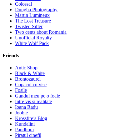
Colossal
Dungha Photography
Martin Lumineux
The Lost Treasure
Twisted Sifter
Two cents about Romania
Unofficial Royalty
White Wolf Pack
Friends
Antic Shop
Black & White
Brontozaurel
Copacul cu vise
Fosile
Gandul meu pe o foaie
Intre vis si realitate
Ioana Radu
Jooble
Krossfire’s Blog
Kundalini
Pandhora
Piratul cinefil