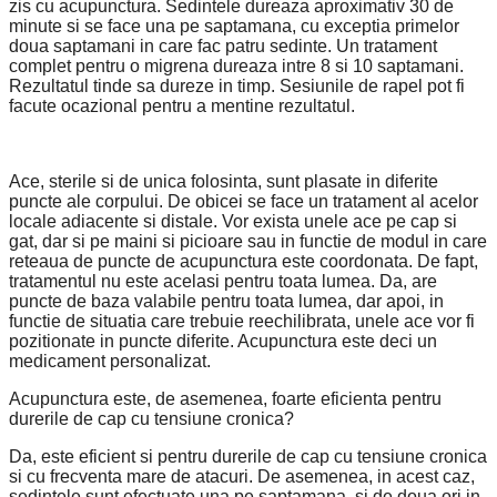
zis cu acupunctura. Sedintele dureaza aproximativ 30 de
minute si se face una pe saptamana, cu exceptia primelor
doua saptamani in care fac patru sedinte. Un tratament
complet pentru o migrena dureaza intre 8 si 10 saptamani.
Rezultatul tinde sa dureze in timp. Sesiunile de rapel pot fi
facute ocazional pentru a mentine rezultatul.
Ace, sterile si de unica folosinta, sunt plasate in diferite
puncte ale corpului. De obicei se face un tratament al acelor
locale adiacente si distale. Vor exista unele ace pe cap si
gat, dar si pe maini si picioare sau in functie de modul in care
reteaua de puncte de acupunctura este coordonata. De fapt,
tratamentul nu este acelasi pentru toata lumea. Da, are
puncte de baza valabile pentru toata lumea, dar apoi, in
functie de situatia care trebuie reechilibrata, unele ace vor fi
pozitionate in puncte diferite. Acupunctura este deci un
medicament personalizat.
Acupunctura este, de asemenea, foarte eficienta pentru
durerile de cap cu tensiune cronica?
Da, este eficient si pentru durerile de cap cu tensiune cronica
si cu frecventa mare de atacuri. De asemenea, in acest caz,
sedintele sunt efectuate una pe saptamana, si de doua ori in