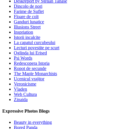
Deskreport by Stelian Tanase
Dincolo de nori
Farime de Suflet
Floare de colt
Ganduri lunatice
Illusions Street
Inspriation
Istorii incalcite
La capatul curcubeului
Lecturi povestite pe scurt
Oglinda lui Erised
Psi Words
Redescopera Istoria
Ropot de secunde
The Maple Monarchists
Ucenicul vrajitor
Veronicisme
Vladen
Web Cultura
Zinaida
Expressive Photos Blogs
Beauty in everything
Bored Panda