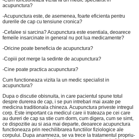
acupunctura?
-Acupunctura este, de asemenea, foarte eficienta pentru
durerile de cap cu tensiune cronica?
-Cefalee si sarcina? Acupunctura este esentiala, deoarece
femeile insarcinate in general nu pot lua medicamente?
-Oricine poate beneficia de acupunctura?
-Copiii pot merge la sedinte de acupunctura?
-Cine poate practica acupunctura?
Cum functioneaza vizita la un medic specialist in
acupunctura?
Dupa o discutie obisnuita, in care pacientul spune totul
despre durerea de cap, i se pun intrebari mai axate pe
medicina traditionala chineza. Acupunctura priveste intregul
corp. Este important ca medicul care ii trateaza pe cei care
au dureri de cap sa stie cum dorm, cum digera, cum se simt,
ce dispozitie au si asa mai departe, deoarece acupunctura
functioneaza prin reechilibrarea functiilor fiziologice ale
corpului. Dupa anamneza, se va trece la tratamentul propriu-