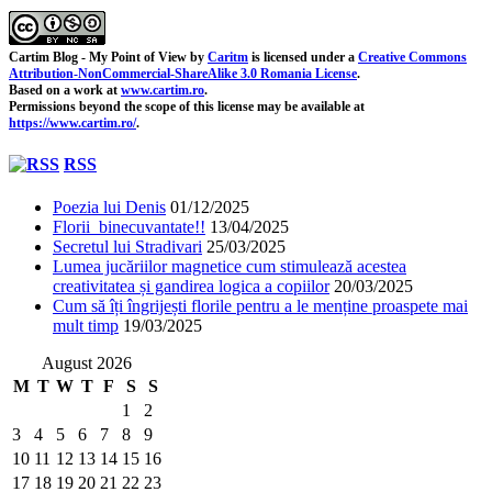
Cartim Blog - My Point of View
by
Caritm
is licensed under a
Creative Commons
Attribution-NonCommercial-ShareAlike 3.0 Romania License
.
Based on a work at
www.cartim.ro
.
Permissions beyond the scope of this license may be available at
https://www.cartim.ro/
.
RSS
Poezia lui Denis
01/12/2025
Florii binecuvantate!!
13/04/2025
Secretul lui Stradivari
25/03/2025
Lumea jucăriilor magnetice cum stimulează acestea
creativitatea și gandirea logica a copiilor
20/03/2025
Cum să îți îngrijești florile pentru a le menține proaspete mai
mult timp
19/03/2025
August 2026
M
T
W
T
F
S
S
1
2
3
4
5
6
7
8
9
10
11
12
13
14
15
16
17
18
19
20
21
22
23