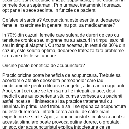
primele doua saptamani. Prin urmare, tratamentul dureaza
opt pana la zece sedinte, in functie de pacient.
Cefalee si sarcina? Acupunctura este esentiala, deoarece
femeile insarcinate in general nu pot lua medicamente?
In 70% din cazuri, femeile care sufera de dureri de cap cu
tensiune cronica sau migrene nu au atacuri in timpul sarcinii
sau in timpul alaptarii. Cu toate acestea, in restul de 30% din
cazuri, este solutia optima, deoarece trateaza fara probleme
si nu are efecte secundare.
Oricine poate beneficia de acupunctura?
Practic oricine poate beneficia de acupunctura. Trebuie sa
acordam o atentie deosebita persoanelor care iau
medicamente pentru diluarea sangelui, adica anticoagulante.
Apoi, sunt cei care se tem sa nu fie intepati cu ace, desi
medicii care au experienta stiu cumsa vorbesca cu pacientii
astfel incat sa ii linistesca si sa practice tratamentul cu
usurinta. In primul rand trebuie sa li se spuna ca acupunctura
nu este dureroasa. Introducerea acului de catre maini
experte nu se simte. Apoi, acupuncturistul stimuleaza acul si
aceasta stimulare poate provoca putina durere, o greutate,
un soc, dar acupuncturistul explica intotdeauna ce se