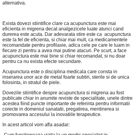
alternativa.
Exista dovezi stiintifice clare ca acupunctura este mai
eficienta in migrena decat analgezicele luate atunci cand
durerea este acuta. Dar adevarata stire este ca acupunctura
este la fel de eficienta, si chiar mai mult, ca medicamentele
recomandate pentru profilaxie, adica cele pe care le luam in
fiecare zi pentru a avea mai putine atacuri. Pe scurt, a face
acupunctura este mai bine si chiar recomandat, si nu doar
pentru ca nu exista efecte secundare.
Acupunctura este o disciplina medicala care consta in
inserarea unor ace de metal foarte subtiri, sterile si de unica
folosinta, in stratul de piele.
Dovezile stiintifice despre acupunctura si migrena au fost
publicate chiar in anumite reviste de specialitate, unele dintre
acestea fiind puncte importante de referinta pentru informatii
corecte in domeniul sanatatii, pregatirea, mentinerea si
promovarea accesului la inovatiile terapeutice.
In acest articol vom afla asadar:
-Cum functioneaza vizita la un medic specialist in