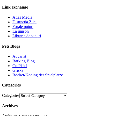
Link exchange
Atlas Media
Distractia Zilei
Foraje puturi
La unison
Libraria de vinuri
Pets Blogs
Acvarist
Barking Blog
Cu Pisici
Griska
Rocket-Koning der Spielplatze
Categories
Categories
Archives
Archives