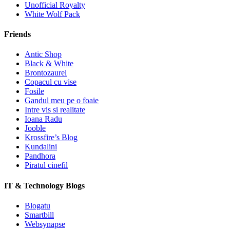
Unofficial Royalty
White Wolf Pack
Friends
Antic Shop
Black & White
Brontozaurel
Copacul cu vise
Fosile
Gandul meu pe o foaie
Intre vis si realitate
Ioana Radu
Jooble
Krossfire’s Blog
Kundalini
Pandhora
Piratul cinefil
IT & Technology Blogs
Blogatu
Smartbill
Websynapse