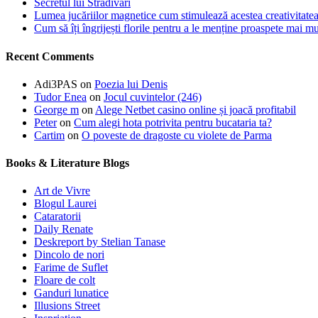
Secretul lui Stradivari
Lumea jucăriilor magnetice cum stimulează acestea creativitatea 
Cum să îți îngrijești florile pentru a le menține proaspete mai mu
Recent Comments
Adi3PAS
on
Poezia lui Denis
Tudor Enea
on
Jocul cuvintelor (246)
George m
on
Alege Netbet casino online și joacă profitabil
Peter
on
Cum alegi hota potrivita pentru bucataria ta?
Cartim
on
O poveste de dragoste cu violete de Parma
Books & Literature Blogs
Art de Vivre
Blogul Laurei
Cataratorii
Daily Renate
Deskreport by Stelian Tanase
Dincolo de nori
Farime de Suflet
Floare de colt
Ganduri lunatice
Illusions Street