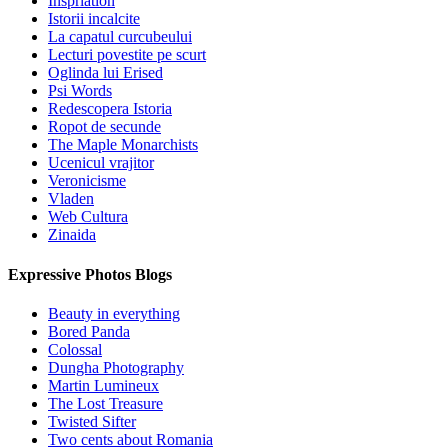
Inspriation
Istorii incalcite
La capatul curcubeului
Lecturi povestite pe scurt
Oglinda lui Erised
Psi Words
Redescopera Istoria
Ropot de secunde
The Maple Monarchists
Ucenicul vrajitor
Veronicisme
Vladen
Web Cultura
Zinaida
Expressive Photos Blogs
Beauty in everything
Bored Panda
Colossal
Dungha Photography
Martin Lumineux
The Lost Treasure
Twisted Sifter
Two cents about Romania