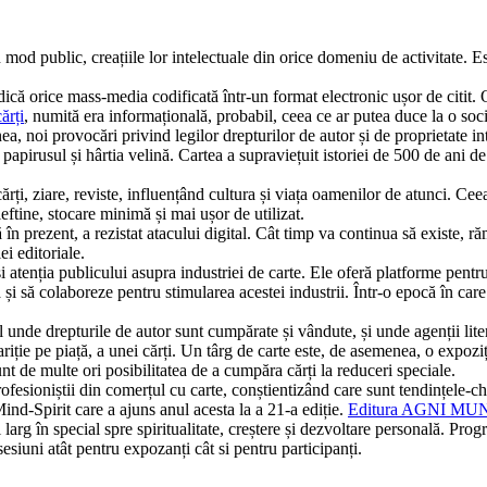
 mod public, creațiile lor intelectuale din orice domeniu de activitate. E
ică orice mass-media codificată într-un format electronic ușor de citit. 
ărți
, numită era informațională, probabil, ceea ce ar putea duce la o soc
ea, noi provocări privind legilor drepturilor de autor și de proprietate 
 papirusul și hârtia velină. Cartea a supraviețuit istoriei de 500 de ani de 
rți, ziare, reviste, influențând cultura și viața oamenilor de atunci. Cee
ieftine, stocare minimă și mai ușor de utilizat.
ă în prezent, a rezistat atacului digital. Cât timp va continua să existe, 
ei editoriale.
i atenția publicului asupra industriei de carte. Ele oferă platforme pentru
că și să colaboreze pentru stimularea acestei industrii. Într-o epocă în ca
 unde drepturile de autor sunt cumpărate și vândute, și unde agenții litera
ariție pe piață, a unei cărți. Un târg de carte este, de asemenea, o expoz
sunt de multe ori posibilitatea de a cumpăra cărți la reduceri speciale.
esioniștii din comerțul cu carte, conștientizând care sunt tendințele-cheie
Mind-Spirit care a ajuns anul acesta la a 21-a ediție.
Editura AGNI MU
arg în special spre spiritualitate, creștere și dezvoltare personală. Progr
esiuni atât pentru expozanți cât si pentru participanți.