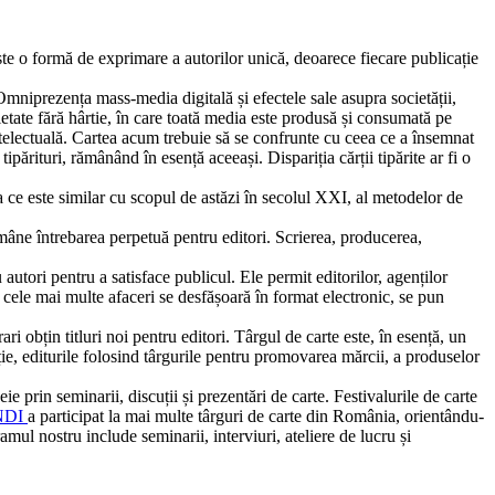
ste o formă de exprimare a autorilor unică, deoarece fiecare publicație
Omniprezența mass-media digitală și efectele sale asupra societății,
ietate fără hârtie, în care toată media este produsă și consumată pe
intelectuală. Cartea acum trebuie să se confrunte cu ceea ce a însemnat
tipărituri, rămânând în esență aceeași. Dispariția cărții tipărite ar fi o
a ce este similar cu scopul de astăzi în secolul XXI, al metodelor de
rămâne întrebarea perpetuă pentru editori. Scrierea, producerea,
 autori pentru a satisface publicul. Ele permit editorilor, agenților
re cele mai multe afaceri se desfășoară în format electronic, se pun
ri obțin titluri noi pentru editori. Târgul de carte este, în esență, un
iție, editurile folosind târgurile pentru promovarea mărcii, a produselor
 prin seminarii, discuții și prezentări de carte. Festivalurile de carte
NDI
a participat la mai multe târguri de carte din România, orientându-
amul nostru include seminarii, interviuri, ateliere de lucru și