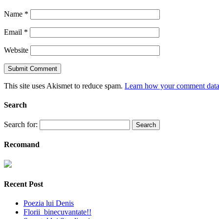
Name
*
Email
*
Website
This site uses Akismet to reduce spam.
Learn how your comment data 
Search
Search for:
Recomand
Recent Post
Poezia lui Denis
Florii binecuvantate!!