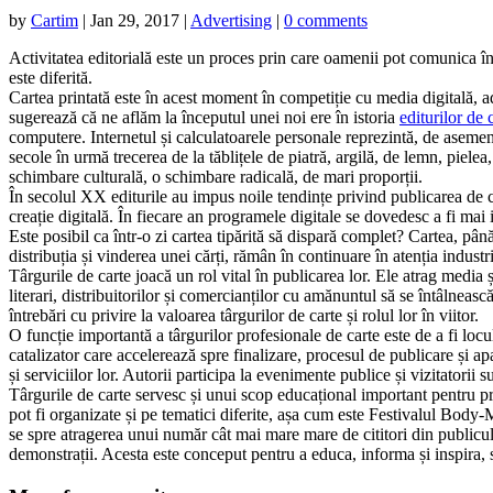
by
Cartim
|
Jan 29, 2017
|
Advertising
|
0 comments
Activitatea editorială este un proces prin care oamenii pot comunica în
este diferită.
Cartea printată este în acest moment în competiție cu media digitală, ad
sugerează că ne aflăm la începutul unei noi ere în istoria
editurilor de c
computere. Internetul și calculatoarele personale reprezintă, de asemen
secole în urmă trecerea de la tăblițele de piatră, argilă, de lemn, pielea,
schimbare culturală, o schimbare radicală, de mari proporții.
În secolul XX editurile au impus noile tendințe privind publicarea de că
creație digitală. În fiecare an programele digitale se dovedesc a fi mai 
Este posibil ca într-o zi cartea tipărită să dispară complet? Cartea, pân
distribuția și vinderea unei cărți, rămân în continuare în atenția industri
Târgurile de carte joacă un rol vital în publicarea lor. Ele atrag media ș
literari, distribuitorilor și comercianților cu amănuntul să se întâlneas
întrebări cu privire la valoarea târgurilor de carte și rolul lor în viitor.
O funcție importantă a târgurilor profesionale de carte este de a fi locul
catalizator care accelerează spre finalizare, procesul de publicare și ap
și serviciilor lor. Autorii participa la evenimente publice și vizitatorii 
Târgurile de carte servesc și unui scop educațional important pentru prof
pot fi organizate și pe tematici diferite, așa cum este Festivalul Body-
se spre atragerea unui număr cât mai mare mare de cititori din publicul l
demonstrații. Acesta este conceput pentru a educa, informa și inspira, s