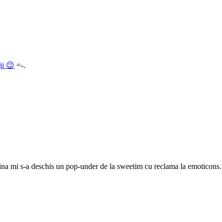
ţii 😉
=-.
mi s-a deschis un pop-under de la sweetim cu reclama la emoticons. Nu st