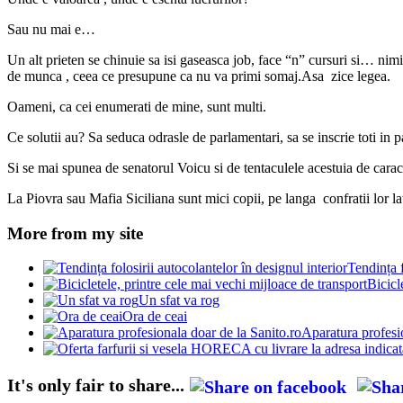
Sau nu mai e…
Un alt prieten se chinuie sa isi gaseasca job, face “n” cursuri si… nimic
de munca , ceea ce presupune ca nu va primi somaj.Asa zice legea.
Oameni, ca cei enumerati de mine, sunt multi.
Ce solutii au? Sa seduca odrasle de parlamentari, sa se inscrie toti in p
Si se mai spunea de senatorul Voicu si de tentaculele acestuia de carac
La Piovra sau Mafia Siciliana sunt mici copii, pe langa confratii lor lat
More from my site
Tendința f
Bicicl
Un sfat va rog
Ora de ceai
Aparatura profesi
It's only fair to share...