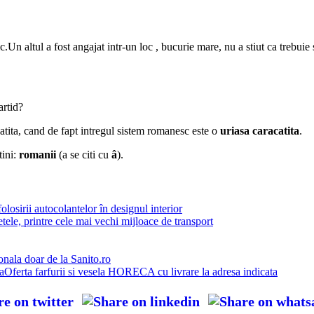
.Un altul a fost angajat intr-un loc , bucurie mare, nu a stiut ca trebuie s
artid?
atita, cand de fapt intregul sistem romanesc este o
uriasa caracatita
.
ini:
romanii
(a se citi cu
â
).
olosirii autocolantelor în designul interior
etele, printre cele mai vechi mijloace de transport
onala doar de la Sanito.ro
Oferta farfurii si vesela HORECA cu livrare la adresa indicata