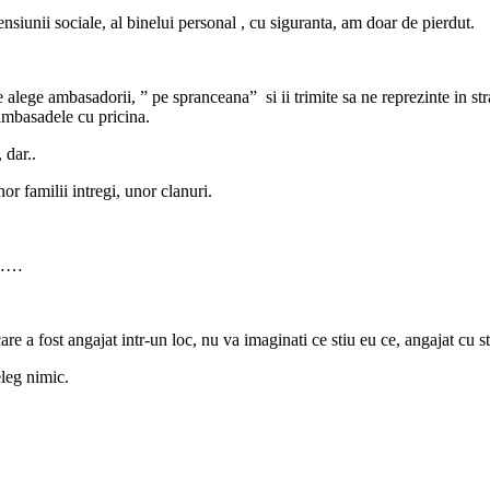
nsiunii sociale, al binelui personal , cu siguranta, am doar de pierdut.
 ne alege ambasadorii, ” pe spranceana” si ii trimite sa ne reprezinte in str
 ambasadele cu pricina.
 dar..
nor familii intregi, unor clanuri.
………
re a fost angajat intr-un loc, nu va imaginati ce stiu eu ce, angajat cu st
leg nimic.