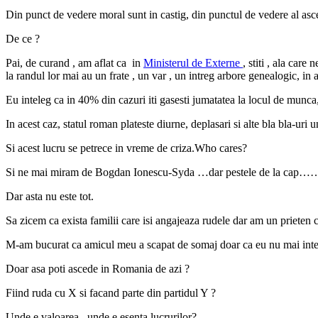
Din punct de vedere moral sunt in castig, din punctul de vedere al asce
De ce ?
Pai, de curand , am aflat ca in
Ministerul de Externe
, stiti , ala care
la randul lor mai au un frate , un var , un intreg arbore genealogic, in
Eu inteleg ca in 40% din cazuri iti gasesti jumatatea la locul de munca,
In acest caz, statul roman plateste diurne, deplasari si alte bla bla-uri u
Si acest lucru se petrece in vreme de criza.Who cares?
Si ne mai miram de Bogdan Ionescu-Syda …dar pestele de la cap
Dar asta nu este tot.
Sa zicem ca exista familii care isi angajeaza rudele dar am un prieten ca
M-am bucurat ca amicul meu a scapat de somaj doar ca eu nu mai inte
Doar asa poti ascede in Romania de azi ?
Fiind ruda cu X si facand parte din partidul Y ?
Unde e valoarea , unde e esenta lucrurilor?