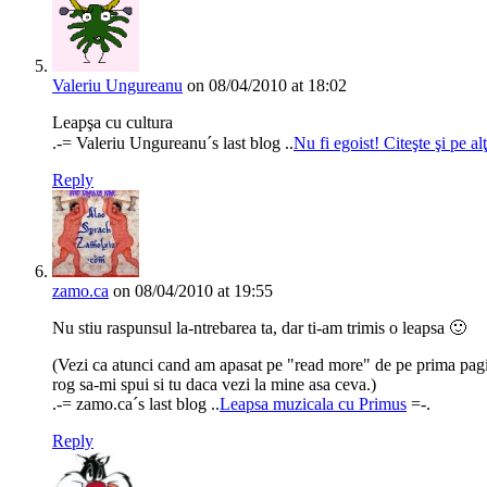
Valeriu Ungureanu
on 08/04/2010 at 18:02
Leapşa cu cultura
.-= Valeriu Ungureanu´s last blog ..
Nu fi egoist! Citeşte şi pe al
Reply
zamo.ca
on 08/04/2010 at 19:55
Nu stiu raspunsul la-ntrebarea ta, dar ti-am trimis o leapsa 🙂
(Vezi ca atunci cand am apasat pe "read more" de pe prima pagina 
rog sa-mi spui si tu daca vezi la mine asa ceva.)
.-= zamo.ca´s last blog ..
Leapsa muzicala cu Primus
=-.
Reply