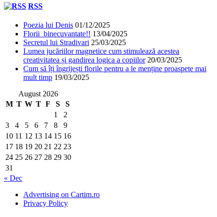
RSS
Poezia lui Denis
01/12/2025
Florii binecuvantate!!
13/04/2025
Secretul lui Stradivari
25/03/2025
Lumea jucăriilor magnetice cum stimulează acestea
creativitatea și gandirea logica a copiilor
20/03/2025
Cum să îți îngrijești florile pentru a le menține proaspete mai
mult timp
19/03/2025
August 2026
M
T
W
T
F
S
S
1
2
3
4
5
6
7
8
9
10
11
12
13
14
15
16
17
18
19
20
21
22
23
24
25
26
27
28
29
30
31
« Dec
Advertising on Cartim.ro
Privacy Policy