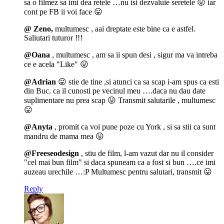
sa o filmez sa imi dea retele …nu isi dezvaluie seretele 😛 iar
cont pe FB ii voi face 😛
@ Zeno,
multumesc , aai dreptate este bine ca e astfel.
Saliutari tuturor !!!
@Oana
, multumesc , am sa ii spun desi , sigur ma va intreba
ce e acela "Like" 😛
@Adrian
😛 stie de tine ,si atunci ca sa scap i-am spus ca esti
din Buc. ca il cunosti pe vecinul meu ….daca nu dau date
suplimentare nu prea scap 😛 Transmit salutarile , multumesc
😛
@Anyta
, promit ca voi pune poze cu York , si sa stii ca sunt
mandru de mama mea 😛
@Freeseodesign
, stiu de film, l-am vazut dar nu il consider
"cel mai bun film" si daca spuneam ca a fost si bun ….ce imi
auzeau urechile …:P Multumesc pentru salutari, transmit 😛
Reply