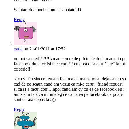
Salutari doamnei si multa sanatate!:D
Reply
oana
on 21/01/2011 at 17:52
nu pot sa cred!!!!!!! vreau cerere de prietenie de la mama ta pe
facebook dupa ce isi face cont!!! cred ca o sa dau "like" la tot
ce scrie!!!
si ca sa fiu sincera eu am fost rea cu mama mea. deja ca era sa
cad de pe scaun cand am vazut ca mi-a cerut "friend request"
si ca si-a facut cont…apoi cand am cv cu ea de facebook eu i-
am zis in fata ca nu inteleg ce cauta ea pe facebook da poate
sunt eu aia depasita :)))
Reply