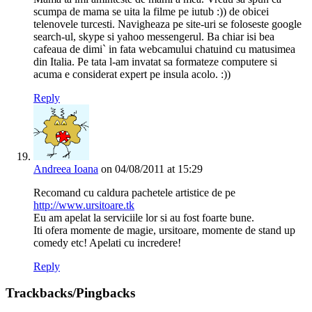
scumpa de mama se uita la filme pe iutub :)) de obicei
telenovele turcesti. Navigheaza pe site-uri se foloseste google
search-ul, skype si yahoo messengerul. Ba chiar isi bea
cafeaua de dimi` in fata webcamului chatuind cu matusimea
din Italia. Pe tata l-am invatat sa formateze computere si
acuma e considerat expert pe insula acolo. :))
Reply
Andreea Ioana
on 04/08/2011 at 15:29
Recomand cu caldura pachetele artistice de pe
http://www.ursitoare.tk
Eu am apelat la serviciile lor si au fost foarte bune.
Iti ofera momente de magie, ursitoare, momente de stand up
comedy etc! Apelati cu incredere!
Reply
Trackbacks/Pingbacks