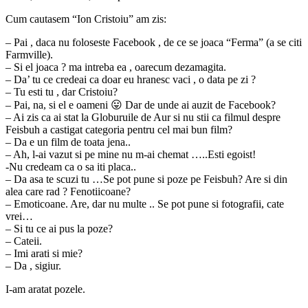
Cum cautasem “Ion Cristoiu” am zis:
– Pai , daca nu foloseste Facebook , de ce se joaca “Ferma” (a se citi
Farmville).
– Si el joaca ? ma intreba ea , oarecum dezamagita.
– Da’ tu ce credeai ca doar eu hranesc vaci , o data pe zi ?
– Tu esti tu , dar Cristoiu?
– Pai, na, si el e oameni 😛 Dar de unde ai auzit de Facebook?
– Ai zis ca ai stat la Globuruile de Aur si nu stii ca filmul despre
Feisbuh a castigat categoria pentru cel mai bun film?
– Da e un film de toata jena..
– Ah, l-ai vazut si pe mine nu m-ai chemat …..Esti egoist!
-Nu credeam ca o sa iti placa..
– Da asa te scuzi tu …Se pot pune si poze pe Feisbuh? Are si din
alea care rad ? Fenotiicoane?
– Emoticoane. Are, dar nu multe .. Se pot pune si fotografii, cate
vrei…
– Si tu ce ai pus la poze?
– Cateii.
– Imi arati si mie?
– Da , sigiur.
I-am aratat pozele.