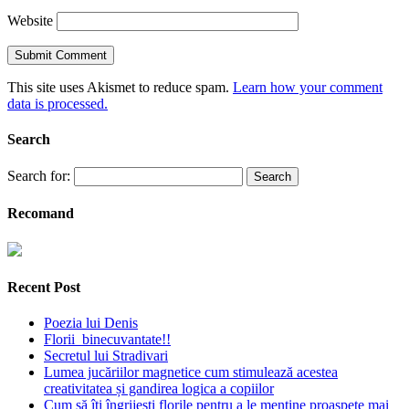
Website
This site uses Akismet to reduce spam.
Learn how your comment
data is processed.
Search
Search for:
Recomand
Recent Post
Poezia lui Denis
Florii binecuvantate!!
Secretul lui Stradivari
Lumea jucăriilor magnetice cum stimulează acestea
creativitatea și gandirea logica a copiilor
Cum să îți îngrijești florile pentru a le menține proaspete mai