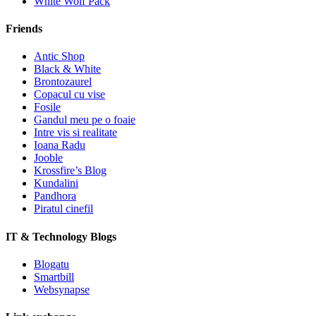
White Wolf Pack
Friends
Antic Shop
Black & White
Brontozaurel
Copacul cu vise
Fosile
Gandul meu pe o foaie
Intre vis si realitate
Ioana Radu
Jooble
Krossfire’s Blog
Kundalini
Pandhora
Piratul cinefil
IT & Technology Blogs
Blogatu
Smartbill
Websynapse