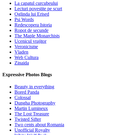
La capatul curcubeului
Lecturi povestite pe scurt
Oglinda lui Erised
Psi Words
Redescopera Istoria
Ropot de secunde
The Maple Monarchists
Ucenicul vrajitor
Veronicisme
Vladen
Web Cultura
Zinaida
Expressive Photos Blogs
Beauty in everything
Bored Panda
Colossal
Dungha Photography
Martin Lumineux
The Lost Treasure
Twisted Sifter
Two cents about Romania
Unofficial Royalty