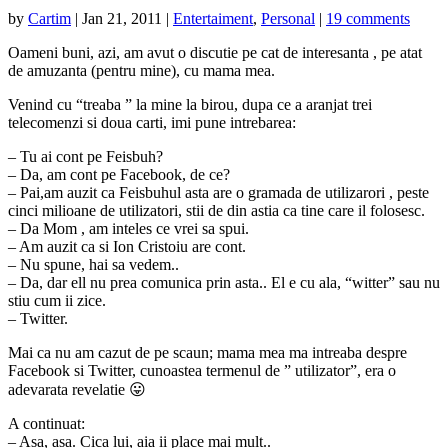
by
Cartim
|
Jan 21, 2011
|
Entertaiment
,
Personal
|
19 comments
Oameni buni, azi, am avut o discutie pe cat de interesanta , pe atat
de amuzanta (pentru mine), cu mama mea.
Venind cu “treaba ” la mine la birou, dupa ce a aranjat trei
telecomenzi si doua carti, imi pune intrebarea:
– Tu ai cont pe Feisbuh?
– Da, am cont pe Facebook, de ce?
– Pai,am auzit ca Feisbuhul asta are o gramada de utilizarori , peste
cinci milioane de utilizatori, stii de din astia ca tine care il folosesc.
– Da Mom , am inteles ce vrei sa spui.
– Am auzit ca si Ion Cristoiu are cont.
– Nu spune, hai sa vedem..
– Da, dar ell nu prea comunica prin asta.. El e cu ala, “witter” sau nu
stiu cum ii zice.
– Twitter.
Mai ca nu am cazut de pe scaun; mama mea ma intreaba despre
Facebook si Twitter,
cunoastea termenul de ” utilizator”, era o
adevarata revelatie 😛
A continuat:
– Asa, asa. Cica lui, aia ii place mai mult..