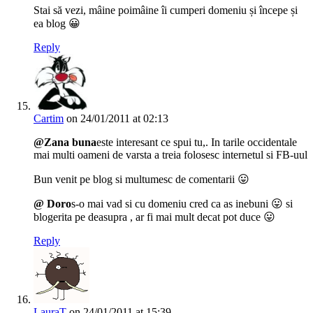
Stai să vezi, mâine poimâine îi cumperi domeniu și începe și
ea blog 😀
Reply
Cartim
on 24/01/2011 at 02:13
@Zana buna
este interesant ce spui tu,. In tarile occidentale
mai multi oameni de varsta a treia folosesc internetul si FB-uul
Bun venit pe blog si multumesc de comentarii 😛
@ Doro
s-o mai vad si cu domeniu cred ca as inebuni 😛 si
blogerita pe deasupra , ar fi mai mult decat pot duce 😛
Reply
LauraT
on 24/01/2011 at 15:39