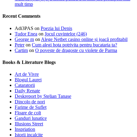
mult timp
Recent Comments
Adi3PAS
on
Poezia lui Denis
Tudor Enea
on
Jocul cuvintelor (246)
George m
on
Alege Netbet casino online și joacă profitabil
Peter
on
Cum alegi hota potrivita pentru bucataria ta?
Cartim
on
O poveste de dragoste cu violete de Parma
Books & Literature Blogs
Art de Vivre
Blogul Laurei
Cataratorii
Daily Renate
Deskreport by Stelian Tanase
Dincolo de nori
Farime de Suflet
Floare de colt
Ganduri lunatice
Illusions Street
Inspriation
Istorii incalcite