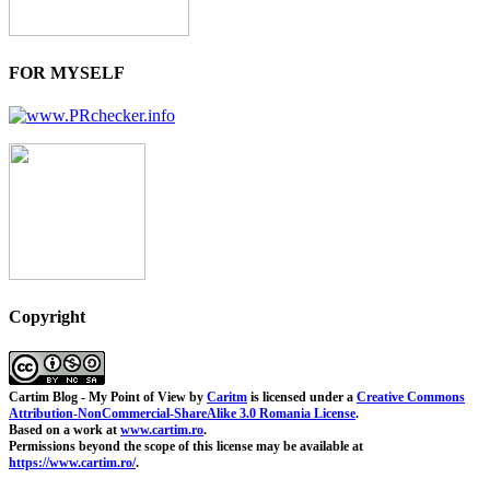
FOR MYSELF
Copyright
Cartim Blog - My Point of View
by
Caritm
is licensed under a
Creative Commons
Attribution-NonCommercial-ShareAlike 3.0 Romania License
.
Based on a work at
www.cartim.ro
.
Permissions beyond the scope of this license may be available at
https://www.cartim.ro/
.