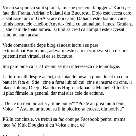
Vreau sa spun ca sunt spionat, imi stie prietenii bloggeri..”Karla , e
fata din Franta, Adrian e baiatul din Bucuresti, Dojo este aceea care
a stat sase luni in USA si are doi caini, Daliana este doamna care
trimis portretele cateilor, Anyrta- fetita cu animalute, James, Gratian..
” stie cam de toata lumea.. si tind sa cred ca compul este accesat
cand nu sunt acasa .
Vede comentarile depe blog si acest lucru i se pare
extraordinar.Bunmmm , adevarul este ca mai vorbesc si eu despre
prietenii mei virtuali si ea se bucuura.
Imi pare bine ca la 71 de ani se mai intereseaza de tehnologie.
La informatii despre actori, este atat de pusa la punct incat ma dau
batut in fata ei. Stie , cine a furat iubitul cui, cine e insurat cu cine, ii
place Johnny Deep , Banderas Hugh Iackman si Michelle Pfeiffer ,
ii plac filmele in general, dar mai ales cele de actiune.
“De ce nu mai fac astia , filme bune?” “Poate au prea multi bani,
Voica” ” Asta nu ar trebui sa ii impiedice sa creeze, dimpotriva”
PS
.In concluzie, va trebui sa fac cont pe Facebook pentru mama
mea 😛 Kirk Douglas si cu Voica a mea 😛