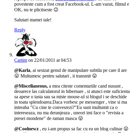
povesteste cum a fost creat Facebook-ul. L-am vazut, filmul e
OK, nu te plictiseste 😉
Salutari mamei tale!
Reply
Cartim
on 22/01/2011 at 04:53
@Karla
, ai sesizat genul de manipulare subtila pe care il are
😛 Multumesc pentru salutari , ii transmit 😛
@Miscellaneous,
a mea citeste comentariile cand nusunt ,
deoarece las calculatorul in hibernare , si atunci este suficienta
sa apese o tasta sau sa miste mouse-ul si blogul i se deschide
in toata splendoarea.Daca vorbesc pe messenger , vine si ma
intreaba "Cu cine te convesrezi?"Eu sunt multumit ca o
intereseaza, nu ma deranjeaza , uneori imi face o "revista a
presei mondene" de raman masca 😛
@Coolnewz
, eu i-am propus sa fac cu ea un blog culinar 😛