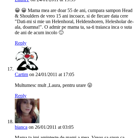
😀 😀 Mama mea are doar 55 de ani, cumpara sampon Head
& Shoulders de vreo 15 ani incoace, si de fiecare data cere
"Dati-mi si mie un Helenhoral, Heldenshoren, Helesholar de-
ala, doamna!". O admir pe mama ta, sa-ti traiasca inca o suta
de ani de acum incolo 🙂
Reply
Cartim
on 24/01/2011 at 17:05
Multumesc mult ,Laura, pentru urare 😛
Reply
bianca
on 26/01/2011 at 03:05
Mama ta imi aminteste de mami a mea. Vreau sa spun ca