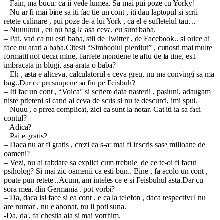
– Fain, ma bucur ca ii vede lumea. Sa mai pui poze cu Yorky!
– Nu ar fi mai bine sa iti fac tie un cont , iti dau laptopul si scrii
retete culinare , pui poze de-a lui York , ca el e sufletelul tau…
– Nuuuuuu , eu nu bag la asa ceva, eu sunt baba.
– Pai, vad ca nu esti baba, stii de Twitter , de Facebook.. si orice ai
face nu arati a baba.Citesti “Simboolul pierdiut” , cunosti mai multe
formatii noi decat mine, barfele mondene le aflu de la tine, esti
imbracata in blugi, asa arata o baba?
– Eh , asta e altceva, calculatorul e ceva greu, nu ma convingi sa ma
bag..Dar ce presuupene sa fiu pe Feisbuh?
– Iti fac un cont , “Voica” si scriem data nasterii , pasiuni, adaugam
niste prieteni si cand ai ceva de scris si nu te descurci, imi spui.
– Nuuu , e prrea complicat, zici ca sunt la notar. Cat iti ia sa faci
contul?
– Adica?
– Pai e gratis?
– Daca nu ar fi gratis , crezi ca s-ar mai fi inscris sase milioane de
oameni?
– Vezi, nu ai rabdare sa explici cum trebuie, de ce te-oi fi facut
psiholog? Si mai zic oamenii ca esti bun.. Bine , fa acolo un cont ,
poate pun retete ..Acum, am inteles ce e si Feisbuhul asta.Dar cu
sora mea, din Germania , pot vorbi?
– Da, daca isi face si ea cont , e ca la telefon , daca respectivul nu
are numar , nu e abonat, nu il poti suna.
-Da, da , fa chestia aia si mai votrbim.