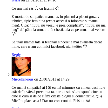
Karla
on 21/01/2011 at 14:16
Ce-am mai râs 🙂 cu lacrimi 🙂
E mortal de simpatica mama ta, in plus mi-a placut grozav
tehnica, tipic feminina (exact aceeasi o foloseste si mama
mea). Cica: "nuuu, nu vreau, e prea complicat", "nuuu, nu ma
bag" da' pâna la urma: tu fa chestia aia ca pe urma mai vedem
🙂
Salutari mamei tale si felicitari sincere: e mai avansata decat
mine, care n-am cont nici facebook nici twitter 🙂
Reply
Miscellaneous
on 21/01/2011 at 14:29
Ce mamă simpatică ai ! Și eu mă minunez cu a mea, deși nu e
atât de în vârstă precum a ta, dar tot știe să-mi spună cine cu
cine și cum și de ce și îmi citește blogul și comentariile. :))))
Mie îmi place asta ! Dar nu vrea cont de Feisbuc 😀