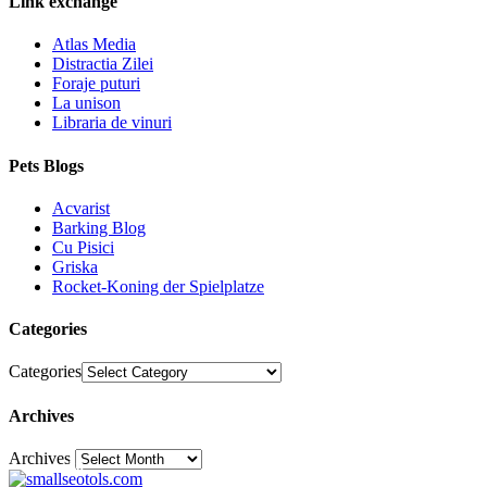
Link exchange
Atlas Media
Distractia Zilei
Foraje puturi
La unison
Libraria de vinuri
Pets Blogs
Acvarist
Barking Blog
Cu Pisici
Griska
Rocket-Koning der Spielplatze
Categories
Categories
Archives
Archives
30