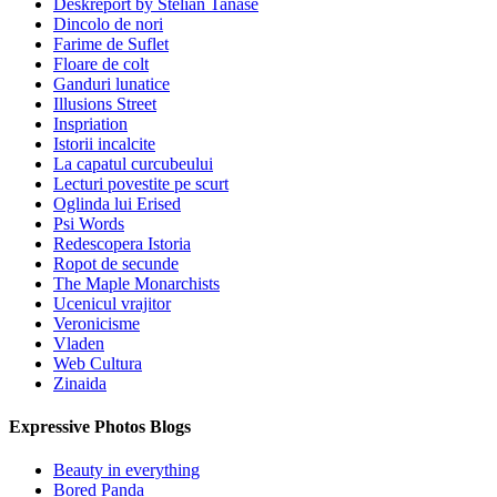
Deskreport by Stelian Tanase
Dincolo de nori
Farime de Suflet
Floare de colt
Ganduri lunatice
Illusions Street
Inspriation
Istorii incalcite
La capatul curcubeului
Lecturi povestite pe scurt
Oglinda lui Erised
Psi Words
Redescopera Istoria
Ropot de secunde
The Maple Monarchists
Ucenicul vrajitor
Veronicisme
Vladen
Web Cultura
Zinaida
Expressive Photos Blogs
Beauty in everything
Bored Panda