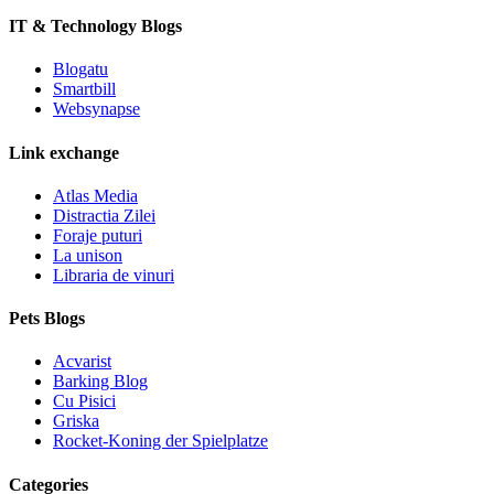
IT & Technology Blogs
Blogatu
Smartbill
Websynapse
Link exchange
Atlas Media
Distractia Zilei
Foraje puturi
La unison
Libraria de vinuri
Pets Blogs
Acvarist
Barking Blog
Cu Pisici
Griska
Rocket-Koning der Spielplatze
Categories