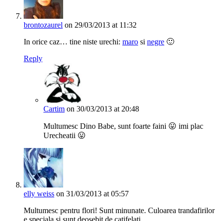
brontozaurel
on 29/03/2013 at 11:32
In orice caz… tine niste urechi:
maro
si
negre
🙂
Reply
Cartim
on 30/03/2013 at 20:48
Multumesc Dino Babe, sunt foarte faini 😛 imi plac
Urecheatii 😛
elly weiss
on 31/03/2013 at 05:57
Multumesc pentru flori! Sunt minunate. Culoarea trandafirilor
e speciala si sunt deosebit de catifelati.