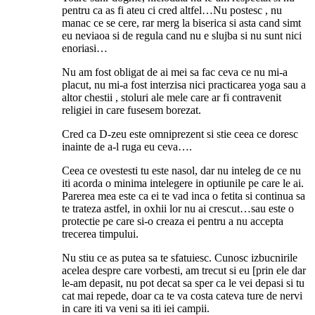
pentru ca as fi ateu ci cred altfel…Nu postesc , nu
manac ce se cere, rar merg la biserica si asta cand simt
eu neviaoa si de regula cand nu e slujba si nu sunt nici
enoriasi…
Nu am fost obligat de ai mei sa fac ceva ce nu mi-a
placut, nu mi-a fost interzisa nici practicarea yoga sau a
altor chestii , stoluri ale mele care ar fi contravenit
religiei in care fusesem borezat.
Cred ca D-zeu este omniprezent si stie ceea ce doresc
inainte de a-l ruga eu ceva….
Ceea ce ovestesti tu este nasol, dar nu inteleg de ce nu
iti acorda o minima intelegere in optiunile pe care le ai.
Parerea mea este ca ei te vad inca o fetita si continua sa
te trateza astfel, in oxhii lor nu ai crescut…sau este o
protectie pe care si-o creaza ei pentru a nu accepta
trecerea timpului.
Nu stiu ce as putea sa te sfatuiesc. Cunosc izbucnirile
acelea despre care vorbesti, am trecut si eu [prin ele dar
le-am depasit, nu pot decat sa sper ca le vei depasi si tu
cat mai repede, doar ca te va costa cateva ture de nervi
in care iti va veni sa iti iei campii.