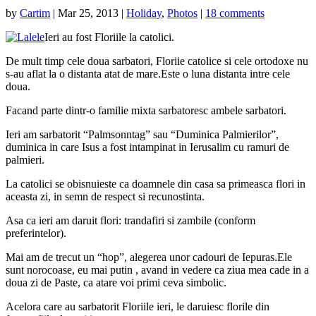
by
Cartim
|
Mar 25, 2013
|
Holiday
,
Photos
|
18 comments
Ieri au fost Floriile la catolici.
De mult timp cele doua sarbatori, Floriie catolice si cele ortodoxe nu
s-au aflat la o distanta atat de mare.Este o luna distanta intre cele
doua.
Facand parte dintr-o familie mixta sarbatoresc
ambele sarbatori.
Ieri am sarbatorit “Palmsonntag” sau “Duminica Palmierilor”,
duminica in care Isus a fost intampinat in Ierusalim cu ramuri de
palmieri.
La catolici se obisnuieste ca doamnele din casa sa primeasca flori in
aceasta zi, in semn de respect si recunostinta.
Asa ca ieri am daruit flori: trandafiri si zambile (conform
preferintelor).
Mai am de trecut un “hop”, alegerea unor cadouri de Iepuras.Ele
sunt norocoase, eu mai putin , avand in vedere ca ziua mea cade in a
doua zi de Paste, ca atare voi primi ceva simbolic.
Acelora care au sarbatorit Floriile ieri, le daruiesc florile din