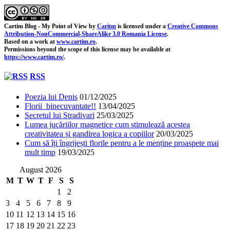
Cartim Blog - My Point of View
by
Caritm
is licensed under a
Creative Commons
Attribution-NonCommercial-ShareAlike 3.0 Romania License
.
Based on a work at
www.cartim.ro
.
Permissions beyond the scope of this license may be available at
https://www.cartim.ro/
.
RSS
Poezia lui Denis
01/12/2025
Florii binecuvantate!!
13/04/2025
Secretul lui Stradivari
25/03/2025
Lumea jucăriilor magnetice cum stimulează acestea
creativitatea și gandirea logica a copiilor
20/03/2025
Cum să îți îngrijești florile pentru a le menține proaspete mai
mult timp
19/03/2025
August 2026
M
T
W
T
F
S
S
1
2
3
4
5
6
7
8
9
10
11
12
13
14
15
16
17
18
19
20
21
22
23