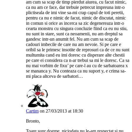
am cum sa scap de timp pierdut aiurea, cu facut nimic,
ca nu am ce face, dar trebuie petrecut impreuna intr-o
plictiseala de imi vine sa-mi crap capul de toti peretii,
pentru ca nu e nimic de facut, nimic de discutat, nimic
in comun si orice as incerca sa zic degenereaza intr-o
cearta monstru cu singura concluzie fiind ca eu nu stiu,
nu sunt in stare, sunt ca neoamenii, nu am dreptul sa
gandesc intr-un anumit fel. Nu am cum sa scap de
cadouri imbecile de care nu am nevoie. Si pe care e
oribil sa le primesc insotite de reprosuri ca de ce nu sunt
multumita cand eu imi doresc cu disperare alte chestii
pe care ei considera ca n-ar trebui sa mi le doresc. Ca sa
nu mai vorbim de fixu’ pe care-l au cu de sarbatoarea x
se mananca y. Nu conteaza ca nu suport y, e crima sa-
mi placa altceva de sarbatori…
Cartim
on 27/03/2013 at 18:30
Bronto,
Toare sunr dogme, niciodata nu le-am respectat si nu