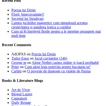
Recent Post
Poezia lui Denis
Florii binecuvantate!!
Secretul lui Stradivari
Lumea jucăriilor magnetice cum stimulează acestea
creativitatea și gandirea logica a copiilor
Cum să îți îngrijești florile pentru a le menține proaspete mai
mult timp
Recent Comments
Adi3PAS
on
Poezia lui Denis
Tudor Enea
on
Jocul cuvintelor (246)
George m
on
Alege Netbet casino online și joacă profitabil
Peter
on
Cum alegi hota potrivita pentru bucataria ta?
Cartim
on
O poveste de dragoste cu violete de Parma
Books & Literature Blogs
Art de Vivre
Blogul Laurei
Cataratorii
Daily Renate