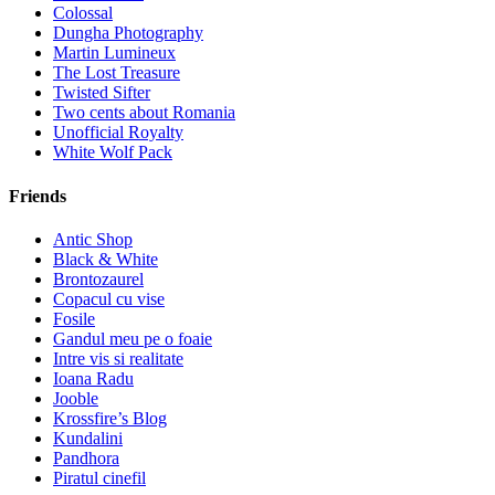
Colossal
Dungha Photography
Martin Lumineux
The Lost Treasure
Twisted Sifter
Two cents about Romania
Unofficial Royalty
White Wolf Pack
Friends
Antic Shop
Black & White
Brontozaurel
Copacul cu vise
Fosile
Gandul meu pe o foaie
Intre vis si realitate
Ioana Radu
Jooble
Krossfire’s Blog
Kundalini
Pandhora
Piratul cinefil