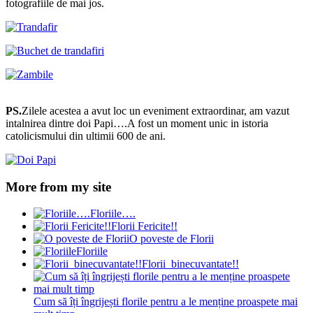
fotografiile de mai jos.
PS.
Zilele acestea a avut loc un eveniment extraordinar, am vazut
intalnirea dintre doi Papi….A fost un moment unic in istoria
catolicismului din ultimii 600 de ani.
More from my site
Floriile….
Florii Fericite!!
O poveste de Florii
Floriile
Florii binecuvantate!!
Cum să îți îngrijești florile pentru a le menține proaspete mai