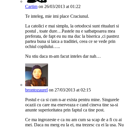
Cartim
on 26/03/2013 at 01:22
Te inteleg, mie imi place Craciunul.
La catolici e mai simplu, la ortodocsi sunt ritualuri si
postul , toate dure…Pastele nu e satbatpoarea mea
preferata, de fapt eu nu ma duc la biserica ,ci pastrez
partea buna si laica a traditiei, ceea ce se vede prin
ochiul copilului…..
Nu stiu daca m-am facut inteles dar nah…
brontozaurel
on 27/03/2013 at 02:15
Postul e ca si cum n-ar exista pentru mine. Singurele
ocazii cu care ma enerveaza e cand cineva tine sa-si
anunte superioritatea prin faptul ca tine post.
Ce ma ingrozeste e ca nu am cum sa scap de a fi cu ai
mei. Daca nu merg eu la ei, ma trezesc cu ei la usa. Nu