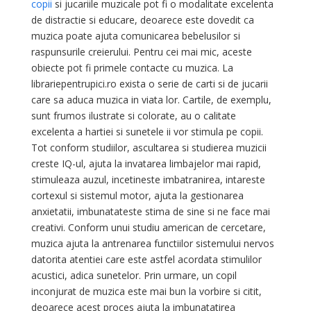
copii
si jucariile muzicale pot fi o modalitate excelenta
de distractie si educare, deoarece este dovedit ca
muzica poate ajuta comunicarea bebelusilor si
raspunsurile creierului. Pentru cei mai mic, aceste
obiecte pot fi primele contacte cu muzica. La
librariepentrupici.ro exista o serie de carti si de jucarii
care sa aduca muzica in viata lor. Cartile, de exemplu,
sunt frumos ilustrate si colorate, au o calitate
excelenta a hartiei si sunetele ii vor stimula pe copii.
Tot conform studiilor, ascultarea si studierea muzicii
creste IQ-ul, ajuta la invatarea limbajelor mai rapid,
stimuleaza auzul, incetineste imbatranirea, intareste
cortexul si sistemul motor, ajuta la gestionarea
anxietatii, imbunatateste stima de sine si ne face mai
creativi. Conform unui studiu american de cercetare,
muzica ajuta la antrenarea functiilor sistemului nervos
datorita atentiei care este astfel acordata stimulilor
acustici, adica sunetelor. Prin urmare, un copil
inconjurat de muzica este mai bun la vorbire si citit,
deoarece acest proces ajuta la imbunatatirea