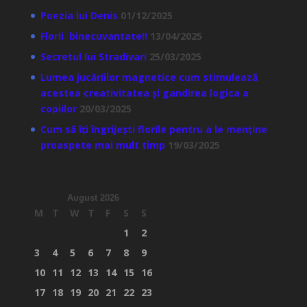
Poezia lui Denis
01/12/2025
Florii binecuvantate!!
13/04/2025
Secretul lui Stradivari
25/03/2025
Lumea jucăriilor magnetice cum stimulează
acestea creativitatea și gandirea logica a
copiilor
20/03/2025
Cum să îți îngrijești florile pentru a le menține
proaspete mai mult timp
19/03/2025
August 2026
M
T
W
T
F
S
S
1
2
3
4
5
6
7
8
9
10
11
12
13
14
15
16
17
18
19
20
21
22
23