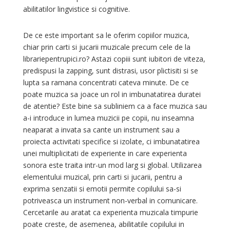
abilitatilor lingvistice si cognitive.
De ce este important sa le oferim copiilor muzica,
chiar prin carti si jucarii muzicale precum cele de la
librariepentrupici.ro? Astazi copiii sunt iubitori de viteza,
predispusi la zapping, sunt distrasi, usor plictisiti si se
lupta sa ramana concentrati cateva minute. De ce
poate muzica sa joace un rol in imbunatatirea duratei
de atentie? Este bine sa subliniem ca a face muzica sau
a-i introduce in lumea muzicii pe copii, nu inseamna
neaparat a invata sa cante un instrument sau a
proiecta activitati specifice si izolate, ci imbunatatirea
unei multiplicitati de experiente in care experienta
sonora este traita intr-un mod larg si global. Utilizarea
elementului muzical, prin carti si jucarii, pentru a
exprima senzatii si emotii permite copilului sa-si
potriveasca un instrument non-verbal in comunicare.
Cercetarile au aratat ca experienta muzicala timpurie
poate creste, de asemenea, abilitatile copilului in