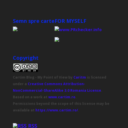
Semn spre carte
FOR MYSELF
Copyright
Cartim Blog - My Point of View
by
Caritm
is licensed
under a
Creative Commons Attribution-
NonCommercial-ShareAlike 3.0 Romania License
.
Based on a work at
www.cartim.ro
.
Permissions beyond the scope of this license may be
available at
https://www.cartim.ro/
.
RSS