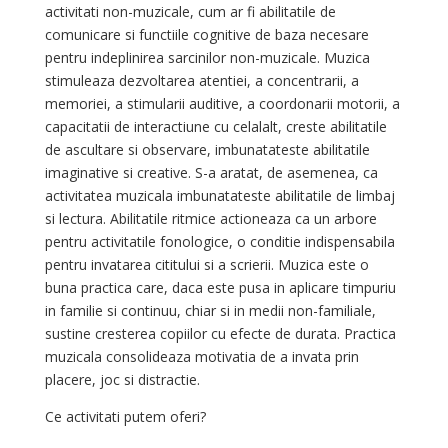
activitati non-muzicale, cum ar fi abilitatile de
comunicare si functiile cognitive de baza necesare
pentru indeplinirea sarcinilor non-muzicale. Muzica
stimuleaza dezvoltarea atentiei, a concentrarii, a
memoriei, a stimularii auditive, a coordonarii motorii, a
capacitatii de interactiune cu celalalt, creste abilitatile
de ascultare si observare, imbunatateste abilitatile
imaginative si creative. S-a aratat, de asemenea, ca
activitatea muzicala imbunatateste abilitatile de limbaj
si lectura. Abilitatile ritmice actioneaza ca un arbore
pentru activitatile fonologice, o conditie indispensabila
pentru invatarea cititului si a scrierii. Muzica este o
buna practica care, daca este pusa in aplicare timpuriu
in familie si continuu, chiar si in medii non-familiale,
sustine cresterea copiilor cu efecte de durata. Practica
muzicala consolideaza motivatia de a invata prin
placere, joc si distractie.
Ce activitati putem oferi?