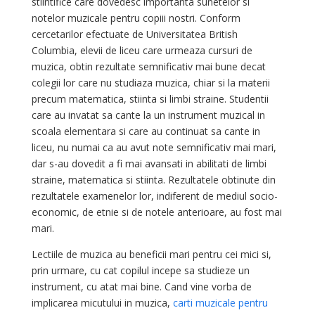
stiintifice care dovedesc importanta sunetelor si
notelor muzicale pentru copiii nostri. Conform
cercetarilor efectuate de Universitatea British
Columbia, elevii de liceu care urmeaza cursuri de
muzica, obtin rezultate semnificativ mai bune decat
colegii lor care nu studiaza muzica, chiar si la materii
precum matematica, stiinta si limbi straine. Studentii
care au invatat sa cante la un instrument muzical in
scoala elementara si care au continuat sa cante in
liceu, nu numai ca au avut note semnificativ mai mari,
dar s-au dovedit a fi mai avansati in abilitati de limbi
straine, matematica si stiinta. Rezultatele obtinute din
rezultatele examenelor lor, indiferent de mediul socio-
economic, de etnie si de notele anterioare, au fost mai
mari.
Lectiile de muzica au beneficii mari pentru cei mici si,
prin urmare, cu cat copilul incepe sa studieze un
instrument, cu atat mai bine. Cand vine vorba de
implicarea micutului in muzica,
carti muzicale pentru