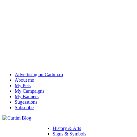
Advertising on Cartim.ro
About me
My Pets
My Campaigns
My Banners
Sugesstions
Subscribe
History & Arts
Signs & Symbols