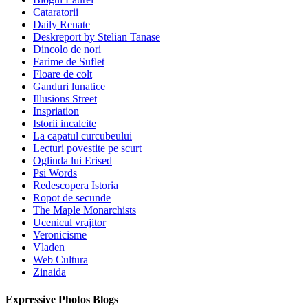
Cataratorii
Daily Renate
Deskreport by Stelian Tanase
Dincolo de nori
Farime de Suflet
Floare de colt
Ganduri lunatice
Illusions Street
Inspriation
Istorii incalcite
La capatul curcubeului
Lecturi povestite pe scurt
Oglinda lui Erised
Psi Words
Redescopera Istoria
Ropot de secunde
The Maple Monarchists
Ucenicul vrajitor
Veronicisme
Vladen
Web Cultura
Zinaida
Expressive Photos Blogs