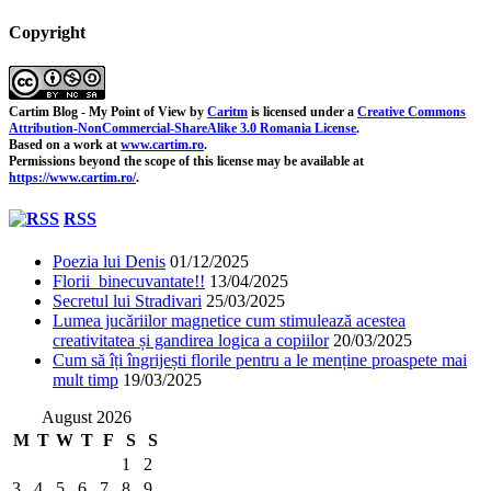
Copyright
Cartim Blog - My Point of View
by
Caritm
is licensed under a
Creative Commons
Attribution-NonCommercial-ShareAlike 3.0 Romania License
.
Based on a work at
www.cartim.ro
.
Permissions beyond the scope of this license may be available at
https://www.cartim.ro/
.
RSS
Poezia lui Denis
01/12/2025
Florii binecuvantate!!
13/04/2025
Secretul lui Stradivari
25/03/2025
Lumea jucăriilor magnetice cum stimulează acestea
creativitatea și gandirea logica a copiilor
20/03/2025
Cum să îți îngrijești florile pentru a le menține proaspete mai
mult timp
19/03/2025
August 2026
M
T
W
T
F
S
S
1
2
3
4
5
6
7
8
9