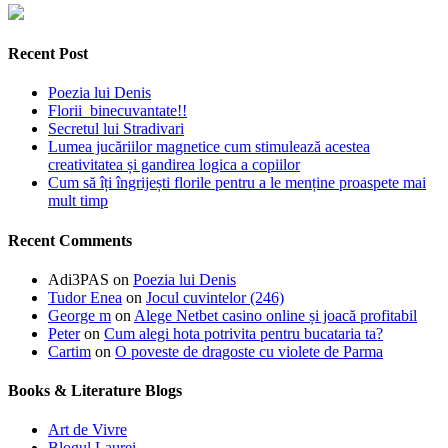
Recent Post
Poezia lui Denis
Florii binecuvantate!!
Secretul lui Stradivari
Lumea jucăriilor magnetice cum stimulează acestea
creativitatea și gandirea logica a copiilor
Cum să îți îngrijești florile pentru a le menține proaspete mai
mult timp
Recent Comments
Adi3PAS
on
Poezia lui Denis
Tudor Enea
on
Jocul cuvintelor (246)
George m
on
Alege Netbet casino online și joacă profitabil
Peter
on
Cum alegi hota potrivita pentru bucataria ta?
Cartim
on
O poveste de dragoste cu violete de Parma
Books & Literature Blogs
Art de Vivre
Blogul Laurei