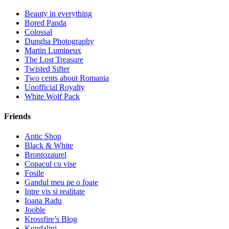
Beauty in everything
Bored Panda
Colossal
Dungha Photography
Martin Lumineux
The Lost Treasure
Twisted Sifter
Two cents about Romania
Unofficial Royalty
White Wolf Pack
Friends
Antic Shop
Black & White
Brontozaurel
Copacul cu vise
Fosile
Gandul meu pe o foaie
Intre vis si realitate
Ioana Radu
Jooble
Krossfire’s Blog
Kundalini