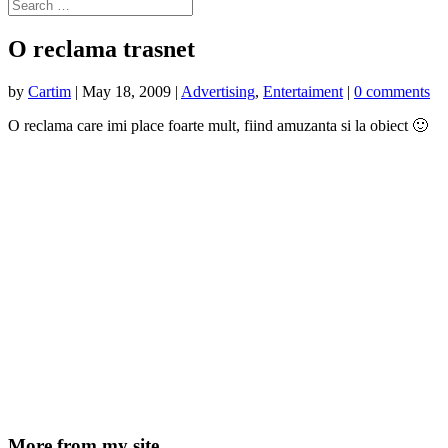
O reclama trasnet
by
Cartim
|
May 18, 2009
|
Advertising
,
Entertaiment
|
0 comments
O reclama care imi place foarte mult, fiind amuzanta si la obiect 🙂
More from my site