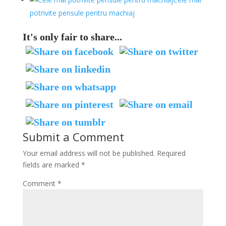
potrivite pensule pentru machiaj
It's only fair to share...
Submit a Comment
Your email address will not be published.
Required
fields are marked
*
Comment
*