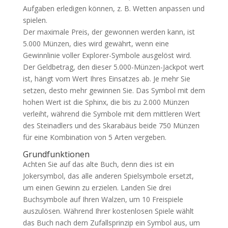
Aufgaben erledigen können, z. B. Wetten anpassen und
spielen.
Der maximale Preis, der gewonnen werden kann, ist
5.000 Münzen, dies wird gewährt, wenn eine
Gewinnlinie voller Explorer-Symbole ausgelöst wird.
Der Geldbetrag, den dieser 5.000-Münzen-Jackpot wert
ist, hängt vom Wert Ihres Einsatzes ab. Je mehr Sie
setzen, desto mehr gewinnen Sie. Das Symbol mit dem
hohen Wert ist die Sphinx, die bis zu 2.000 Münzen
verleiht, während die Symbole mit dem mittleren Wert
des Steinadlers und des Skarabäus beide 750 Münzen
für eine Kombination von 5 Arten vergeben.
Grundfunktionen
Achten Sie auf das alte Buch, denn dies ist ein
Jokersymbol, das alle anderen Spielsymbole ersetzt,
um einen Gewinn zu erzielen. Landen Sie drei
Buchsymbole auf Ihren Walzen, um 10 Freispiele
auszulösen. Während Ihrer kostenlosen Spiele wählt
das Buch nach dem Zufallsprinzip ein Symbol aus, um