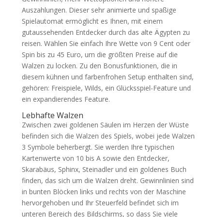
Auszahlungen. Dieser sehr animierte und spaßige
Spielautomat ermöglicht es Ihnen, mit einem
gutaussehenden Entdecker durch das alte Ägypten zu
reisen. Wählen Sie einfach Ihre Wette von 9 Cent oder
Spin bis zu 45 Euro, um die größten Preise auf die
Walzen zu locken. Zu den Bonusfunktionen, die in
diesem kühnen und farbenfrohen Setup enthalten sind,
gehören: Freispiele, Wilds, ein Glücksspiel-Feature und
ein expandierendes Feature.
Lebhafte Walzen
Zwischen zwei goldenen Säulen im Herzen der Wüste
befinden sich die Walzen des Spiels, wobei jede Walzen
3 Symbole beherbergt. Sie werden Ihre typischen
Kartenwerte von 10 bis A sowie den Entdecker,
Skarabäus, Sphinx, Steinadler und ein goldenes Buch
finden, das sich um die Walzen dreht. Gewinnlinien sind
in bunten Blöcken links und rechts von der Maschine
hervorgehoben und Ihr Steuerfeld befindet sich im
unteren Bereich des Bildschirms, so dass Sie viele