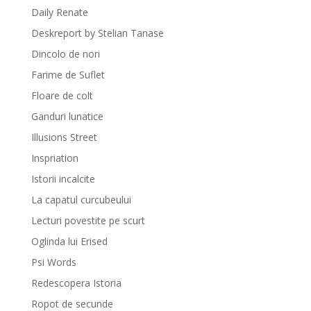
Daily Renate
Deskreport by Stelian Tanase
Dincolo de nori
Farime de Suflet
Floare de colt
Ganduri lunatice
Illusions Street
Inspriation
Istorii incalcite
La capatul curcubeului
Lecturi povestite pe scurt
Oglinda lui Erised
Psi Words
Redescopera Istoria
Ropot de secunde