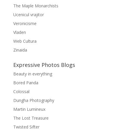
The Maple Monarchists
Ucenicul vrajitor
Veronicisme
Vladen
Web Cultura
Zinaida
Expressive Photos Blogs
Beauty in everything
Bored Panda
Colossal
Dungha Photography
Martin Lumineux
The Lost Treasure
Twisted Sifter