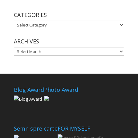
CATEGORIES
CATEGORIES
ARCHIVES
ARCHIVES
Blog Award
Photo Award
Semn spre carte
FOR MYSELF