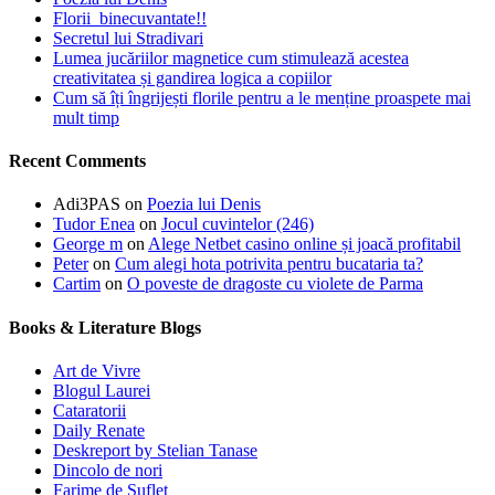
Florii binecuvantate!!
Secretul lui Stradivari
Lumea jucăriilor magnetice cum stimulează acestea
creativitatea și gandirea logica a copiilor
Cum să îți îngrijești florile pentru a le menține proaspete mai
mult timp
Recent Comments
Adi3PAS
on
Poezia lui Denis
Tudor Enea
on
Jocul cuvintelor (246)
George m
on
Alege Netbet casino online și joacă profitabil
Peter
on
Cum alegi hota potrivita pentru bucataria ta?
Cartim
on
O poveste de dragoste cu violete de Parma
Books & Literature Blogs
Art de Vivre
Blogul Laurei
Cataratorii
Daily Renate
Deskreport by Stelian Tanase
Dincolo de nori
Farime de Suflet