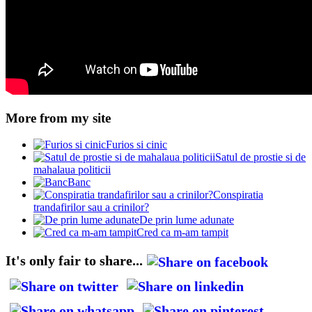
More from my site
Furios si cinic
Satul de prostie si de
mahalaua politicii
Banc
Conspiratia
trandafirilor sau a crinilor?
De prin lume adunate
Cred ca m-am tampit
It's only fair to share...