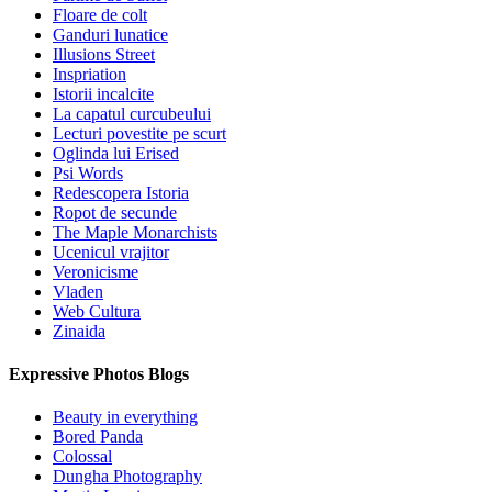
Floare de colt
Ganduri lunatice
Illusions Street
Inspriation
Istorii incalcite
La capatul curcubeului
Lecturi povestite pe scurt
Oglinda lui Erised
Psi Words
Redescopera Istoria
Ropot de secunde
The Maple Monarchists
Ucenicul vrajitor
Veronicisme
Vladen
Web Cultura
Zinaida
Expressive Photos Blogs
Beauty in everything
Bored Panda
Colossal
Dungha Photography