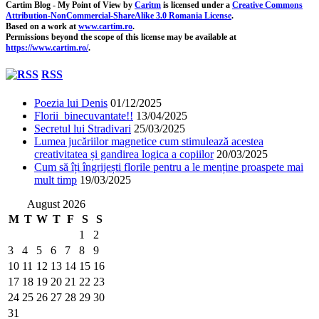
Cartim Blog - My Point of View
by
Caritm
is licensed under a
Creative Commons
Attribution-NonCommercial-ShareAlike 3.0 Romania License
.
Based on a work at
www.cartim.ro
.
Permissions beyond the scope of this license may be available at
https://www.cartim.ro/
.
RSS
Poezia lui Denis
01/12/2025
Florii binecuvantate!!
13/04/2025
Secretul lui Stradivari
25/03/2025
Lumea jucăriilor magnetice cum stimulează acestea
creativitatea și gandirea logica a copiilor
20/03/2025
Cum să îți îngrijești florile pentru a le menține proaspete mai
mult timp
19/03/2025
August 2026
M
T
W
T
F
S
S
1
2
3
4
5
6
7
8
9
10
11
12
13
14
15
16
17
18
19
20
21
22
23
24
25
26
27
28
29
30
31