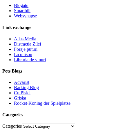
Blogatu
Smartbill
Websynapse
Link exchange
Atlas Media
Distractia Zilei
Foraje puturi
La unison
Libraria de vinuri
Pets Blogs
Acvarist
Barking Blog
Cu Pisici
Griska
Rocket-Koning der Spielplatze
Categories
Categories