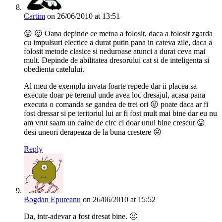
Cartim
on 26/06/2010 at 13:51
😛 😛 Oana depinde ce metoa a folosit, daca a folosit zgarda
cu impulsuri electice a durat putin pana in cateva zile, daca a
folosit metode clasice si neduroase atunci a durat ceva mai
mult. Depinde de abilitatea dresorului cat si de inteligenta si
obedienta catelului.
Al meu de exemplu invata foarte repede dar ii placea sa
execute doar pe terenul unde avea loc dresajul, acasa pana
executa o comanda se gandea de trei ori 😛 poate daca ar fi
fost dressar si pe teritoriul lui ar fi fost mult mai bine dar eu nu
am vrut saam un caine de circ ci doar unul bine crescut 😛
desi uneori derapeaza de la buna crestere 😛
Reply
Bogdan Epureanu
on 26/06/2010 at 15:52
Da, intr-adevar a fost dresat bine. 🙂