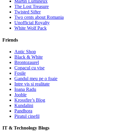
Martin Lumineux
The Lost Treasure
Twisted Sifter
Two cents about Romania
Unofficial Royalty
White Wolf Pack
Friends
Antic Shop
Black & White
Brontozaurel
Copacul cu vise
Fosile
Gandul meu pe o foaie
Intre vis si realitate
Ioana Radu
Jooble
Krossfire’s Blog
Kundalini
Pandhora
Piratul cinefil
IT & Technology Blogs