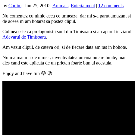
by
Cartim
|
Jun 25, 2010
|
Animals
,
Entertaiment
|
12 comments
Nu comentez cu nimic ceea ce urmeaza, dar mi s-a parut amuzant si
de aceea m-am hotarat sa postez clipul.
Culmea este ca protagonistii sunt din Timisoara si au aparut in ziarul
Adevarul de Timisoara
.
Am vazut clipul, de cateva ori, si de fiecare data am ras in hohote.
Nu ma mai mir de nimic , inventivitatea umana nu are limite, mai
ales cand este aplicata de un prieten foarte bun al acestuia.
Enjoy and have
fun 😛 😛