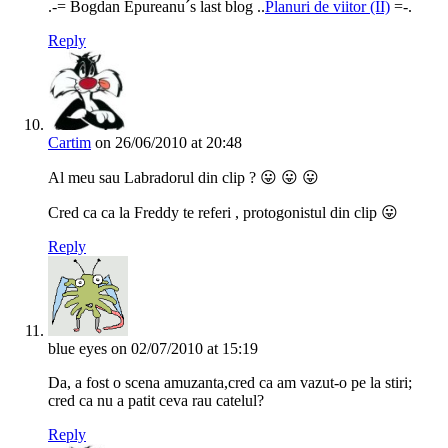
.-= Bogdan Epureanu´s last blog ..
Planuri de viitor (II)
=-.
Reply
Cartim
on 26/06/2010 at 20:48
Al meu sau Labradorul din clip ? 😛 😛 😛
Cred ca ca la Freddy te referi , protogonistul din clip 😛
Reply
blue eyes
on 02/07/2010 at 15:19
Da, a fost o scena amuzanta,cred ca am vazut-o pe la stiri;
cred ca nu a patit ceva rau catelul?
Reply