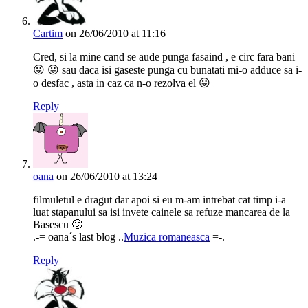
Cartim
on 26/06/2010 at 11:16
Cred, si la mine cand se aude punga fasaind , e circ fara bani
😛 😛 sau daca isi gaseste punga cu bunatati mi-o adduce sa i-
o desfac , asta in caz ca n-o rezolva el 😛
Reply
oana
on 26/06/2010 at 13:24
filmuletul e dragut dar apoi si eu m-am intrebat cat timp i-a
luat stapanului sa isi invete cainele sa refuze mancarea de la
Basescu 🙂
.-= oana´s last blog ..
Muzica romaneasca
=-.
Reply