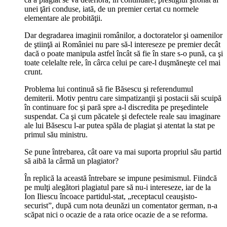
unei ţări conduse, iată, de un premier certat cu normele
elementare ale probităţii.
Dar degradarea imaginii românilor, a doctoratelor şi oamenilor
de ştiinţă ai României nu pare să-l intereseze pe premier decât
dacă o poate manipula astfel încât să fie în stare s-o pună, ca şi
toate celelalte rele, în cârca celui pe care-l duşmăneşte cel mai
crunt.
Problema lui continuă să fie Băsescu şi referendumul
demiterii. Motiv pentru care simpatizanţii şi postacii săi scuipă
în continuare foc şi pară spre a-l discredita pe preşedintele
suspendat. Ca şi cum păcatele şi defectele reale sau imaginare
ale lui Băsescu l-ar putea spăla de plagiat şi atentat la stat pe
primul său ministru.
Se pune întrebarea, cât oare va mai suporta propriul său partid
să aibă la cârmă un plagiator?
În replică la această întrebare se impune pesimismul. Fiindcă
pe mulţi alegători plagiatul pare să nu-i intereseze, iar de la
Ion Iliescu încoace partidul-stat, „receptacul ceauşisto-
securist”, după cum nota deunăzi un comentator german, n-a
scăpat nici o ocazie de a rata orice ocazie de a se reforma.