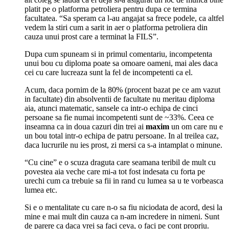
platit pe o platforma petroliera pentru dupa ce termina
facultatea. “Sa speram ca l-au angajat sa frece podele, ca altfel
vedem la stiri cum a sarit in aer o platforma petroliera din
cauza unui prost care a terminat la FILS”.
Dupa cum spuneam si in primul comentariu, incompetenta
unui bou cu diploma poate sa omoare oameni, mai ales daca
cei cu care lucreaza sunt la fel de incompetenti ca el.
Acum, daca pornim de la 80% (procent bazat pe ce am vazut
in facultate) din absolventii de facultate nu meritau diploma
aia, atunci matematic, sansele ca intr-o echipa de cinci
persoane sa fie numai incompetenti sunt de ~33%. Ceea ce
inseamna ca in doua cazuri din trei ai
maxim
un om care nu e
un bou total intr-o echipa de patru persoane. In al treilea caz,
daca lucrurile nu ies prost, zi mersi ca s-a intamplat o minune.
“Cu cine” e o scuza draguta care seamana teribil de mult cu
povestea aia veche care mi-a tot fost indesata cu forta pe
urechi cum ca trebuie sa fii in rand cu lumea sa u te vorbeasca
lumea etc.
Si e o mentalitate cu care n-o sa fiu niciodata de acord, desi la
mine e mai mult din cauza ca n-am incredere in nimeni. Sunt
de parere ca daca vrei sa faci ceva, o faci pe cont propriu.