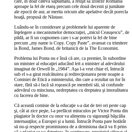
care, în doar câteva săptămâni, a reuşit să izoleze România
aproape la fel de etanş precum cele două decenii şi jumătate
ale epocii de aur, ar merita oricum alte apelative decât porecla
hoaţă, propusă de Năstase.
Luându-se în considerare şi problemele lui aparente de
înţelegere a mecanismelor democraţiei, „micul Ceauşescu”, de
pildă, ar fi un cognomen care i s-ar potrivi la fel de bine
precum „my name is Copy. Copy Paste”, avansat cu trimitere
la Bond, James Bond, de britanicii de la The Economist.
Problema lui Ponta nu e însă că are, ca premier, în subordine
un minister al educaţiei aducând leit a minister al adevărului
imaginat de Orwell în „1984”. Aşa l-a vrut chiar el, întrucât
sub el s-a girat realcătuirea şi redirecţionarea peste noapte a
Comisiei de Etică a ministerului, din care a rezultat un for în
stare, fără să-i facă să roşească pe membrii săi, să confunde
adevărul cu minciuna, nedreptatea cu dreptatea şi imoralitatea
cu facerea de bine.
Că această comisie de la educaţie s-a dat de trei ori peste cap
şi, cât ai zice peşte, l-a prefăcut miraculos pe Victor Ponta din
plagiator în doctor cu onor va alimenta cu siguranţă băşcălia
internauţilor, a Europei şi a lumii. Întrucât Ponta pare hotărât
să nu-şi respecte promisiunea de a demisiona dacă va fi prins
că a plagiat se va deteriora, în continuare, prestigiul şifonat al