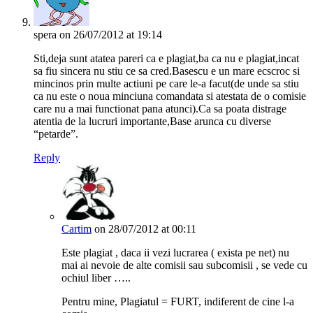
spera
on 26/07/2012 at 19:14
Sti,deja sunt atatea pareri ca e plagiat,ba ca nu e plagiat,incat
sa fiu sincera nu stiu ce sa cred.Basescu e un mare ecscroc si
mincinos prin multe actiuni pe care le-a facut(de unde sa stiu
ca nu este o noua minciuna comandata si atestata de o comisie
care nu a mai functionat pana atunci).Ca sa poata distrage
atentia de la lucruri importante,Base arunca cu diverse
“petarde”.
Reply
Cartim
on 28/07/2012 at 00:11
Este plagiat , daca ii vezi lucrarea ( exista pe net) nu
mai ai nevoie de alte comisii sau subcomisii , se vede cu
ochiul liber …..
Pentru mine, Plagiatul = FURT, indiferent de cine l-a