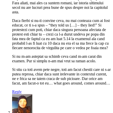
Fara aliati, mai ales ca suntem romani, iar istoria ultimului
secol nu are lucruri prea bune de spus despre noi la capitolul
asta.
Daca fierbi si nu-ti convine ceva, nu mai conteaza cum ai fost
educat, ce ti s-a spus – “they told us […] – they lied!” Si
protestezi cum poti, chiar daca singura persoana afectata de
protest esti chiar tu – crezi ca l-a durut undeva pe popa din
fata mea de faptul ca eu am luat 5.14 la examenul ala cand
probabil l-as fi luat cu 10 daca nu era el sa ma frece la cap cu
fiecare nenorocita de virgulita pe care o vedea pe foaia mea?
Si nu m-am asteptat sa schimb ceva cand m-am carat din
examen. Pur si simplu n-am mai vrut sa raman acolo.
Si stiu ca toti avem pete negre, toti am facut chestii care ni s-ar
putea reprosa, chiar daca sunt irelevante in contextul curent,
ne e frica sa ne taiem craca de sub picioare. Dar orice am
facut, am facut-o tot eu… what goes around, comes around…
Reply