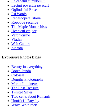
La capatul curcubeului
Lecturi povestite pe scurt
Oglinda lui Erised
Psi Words
Redescopera Istoria
Ropot de secunde
The Maple Monarchists
Ucenicul vrajitor
Veronicisme
Vladen
Web Cultura
Zinaida
Expressive Photos Blogs
Beauty in everything
Bored Panda
Colossal
Dungha Photography
Martin Lumineux
The Lost Treasure
Twisted Sifter
Two cents about Romania
Unofficial Royalty
White Wolf Pack