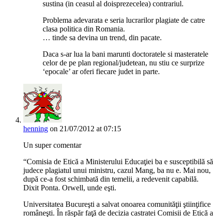
sustina (in ceasul al doisprezecelea) contrariul.
Problema adevarata e seria lucrarilor plagiate de catre
clasa politica din Romania.
… tinde sa devina un trend, din pacate.
Daca s-ar lua la bani marunti doctoratele si masteratele
celor de pe plan regional/judetean, nu stiu ce surprize
‘epocale’ ar oferi fiecare judet in parte.
henning
on 21/07/2012 at 07:15
Un super comentar
“Comisia de Etică a Ministerului Educaţiei ba e susceptibilă să
judece plagiatul unui ministru, cazul Mang, ba nu e. Mai nou,
după ce-a fost schimbată din temelii, a redevenit capabilă.
Dixit Ponta. Orwell, unde eşti.
Universitatea Bucureşti a salvat onoarea comunităţii ştiinţifice
româneşti. În răspăr faţă de decizia castratei Comisii de Etică a