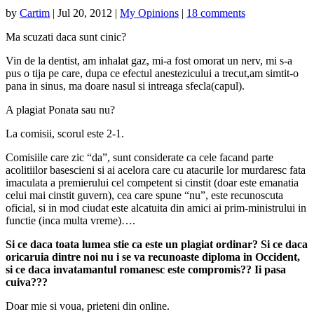
by
Cartim
|
Jul 20, 2012
|
My Opinions
|
18 comments
Ma scuzati daca sunt cinic?
Vin de la dentist, am inhalat gaz, mi-a fost omorat un nerv, mi s-a
pus o tija pe care, dupa ce efectul anestezicului a trecut,am simtit-o
pana in sinus, ma doare nasul si intreaga sfecla(capul).
A plagiat Ponata sau nu?
La comisii, scorul este 2-1.
Comisiile care zic “da”, sunt considerate ca cele facand parte
acolitiilor basescieni si ai acelora care cu atacurile lor murdaresc fata
imaculata a premierului cel competent si cinstit (doar este emanatia
celui mai cinstit guvern), cea care spune “nu”, este recunoscuta
oficial, si in mod ciudat este alcatuita din amici ai prim-ministrului in
functie (inca multa vreme)….
Si ce daca toata lumea stie ca este un plagiat ordinar?
Si ce daca
oricaruia dintre noi nu i se va recunoaste diploma in Occident,
si ce daca invatamantul romanesc este compromis?? Ii pasa
cuiva???
Doar mie si voua, prieteni din online.