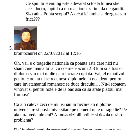
Ce spui tu Henning este adevarat si toata lumea stie
acest lucru, faptul ca nu reactioneaza imi da de gandit.
Si-a atins Ponta scopul? A creat lehamite si dezgust sau
frica???
brontozaurel
on 22/07/2012 at 12:16
Oh, vai, e o tragedie nationala ca poanta asta care nici nu
stiam cine mama lu’ al cu coarne e acum 2-3 luni si-a tras o
diploma sau mai multe cu o lucrare copiata. Vai, el e motivul
pentru care nu ni se recunosc diplomele in occident, pentru
care invatamantul romanesc se duce dracului… Nu-l scoatem
vinovat si pentru notele de la bac asa ca sa arate platoul mai
frumos?
Ca alti cateva zeci de mii isi iau in fiecare an diplome
universitare si post-universitare pe nemerit nu e o tragedie? Pe
aia nu-i vede nimeni? A, nu-s vizibili politic si de-aia nu-i o
problema?
Da’ is absolventi de aerospatiale care fac avioane care pica…