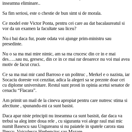
inseamna eliminare..
Sa fim seriosi, este o chestie de bun simt si de morala.
Ce model este Victor Ponta, pentru cei care au dat bacalaureatul si
vor da un examen la facultate sau liceu?
Nu-i bai daca fur, poate odata voi ajunge prim-ministru sau
presedinte.
Nu o sa ma mai mire nimic, am sa ma crucesc din ce in e mai
des…..sau nu, gresesc, din ce in ce mai rar deoarece nu voi mai avea
motiv de facut cruci.
Ce sa ma mai mir cand Barroso e un politruc , Merkel e o nazista, iar
Socaciu doreste vot cenzitar, adica la alegeri sa se preznte doar cei
cu diplome universitare. Restul sunt prosti in opinia acetui senator de
cenaclu “Flacara”.
Am primit un mail de la cineva apropiat pentru care nutresc stima si
afectiune , spunandu-mi ca sunt basist.
Daca apar niste principii nu inseamna ca sunt basisit, dar daca va
trebui sa aleg intre doua rele , cu siguranta voi alege raul mai mic
numit Basescu sau Ungureanu si nu paiatele in spatele carora stau
Iliescu, Voiculescu Hrebenciuc sau Mazare.