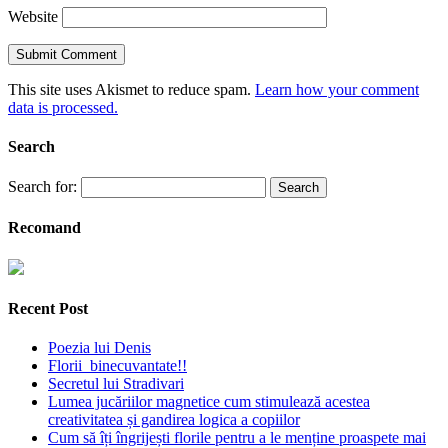
Website
This site uses Akismet to reduce spam.
Learn how your comment
data is processed.
Search
Search for:
Recomand
Recent Post
Poezia lui Denis
Florii binecuvantate!!
Secretul lui Stradivari
Lumea jucăriilor magnetice cum stimulează acestea
creativitatea și gandirea logica a copiilor
Cum să îți îngrijești florile pentru a le menține proaspete mai