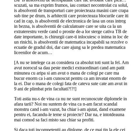
scuzati, sa ma exprim frumos, iau contact necontrolat cu solul,
is absolventi de transporturi care proiecteaza masini care crapa
sub tine pe drum, is arhitectii care proiecteaza blocurile care iti
cad in cap, is absolventii de electronica de lasa un oras intreg
in bezna, is absolventii de calculatoare care se uita ca la un
extraterestru verde cand o prostie de-a lor sterge cativa TB de
date importante, is chirurgii care-ti inlocuiesc o inima in loc de
un rinichi, is absolventii de matematica incapabili sa rezolve o
ecuatie de gradul doi, dar care ajung sa le predea matematica
liceenilor de acum…
[A nu se intelege ca as considera ca absolut toti sunt la fel. Am
avut norocul sa dau peste medici extraordinari cand am patit
minunea cu aripa si am avut o mana de colegi pe care ma
bucur enorm ca i-am cunoscut pentru ca am invatat enorm de
la ei. Dar o mana de colegi fata de cateva sute cate am avut in
9 ani de plimbat prin facultati?!?!]
Toti astia nu-s de vina ca nu ne sunt recunoscute diplomele in
afara tarii? Noi nu suntem de vina ca n-am facut scandal
monstru cand i-am vazut, ba chiar i-am ajutat, dand examene
pentru ei, facandu-le teme si proiecte? Dar na, e intotdeauna
mai comod sa faci misto sau chiar sa profiti.
Si daca toti incompetentii au diplome, de ce mai tin la ele cei