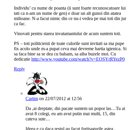
Individu’ cu nume de poanta (ii sunt foarte recunoscatoare lui
tati ca n-am un nume de gen) e doar un alt gunoi din atatea
milioane. N-a facut nimic din ce nu-i vedea pe mai toti din jur
ca fac.
Vinovati pentru starea invatamantului de acum suntem toti.
PS – toti politicienii de toate culorile sunt invitati sa ma pupe
fix acolo unde m-a pupat ceva mai devreme hartia igienica. Si
sa faca bine sa se dea cu balsam, sa aiba buzele moi. Cu
dedicatie
http://www.youtube.com/watch?v=EOSYrRYezP0
Reply
Cartim
on 22/07/2012 at 12:56
Da ,ai dreptate, din pacate suntem un popor las…Tu ai
avut 8 colegi, eu am avut putin mai multi, 15, din
cateva sute…
Ideea e ca daca restul au facut furtisagurile astea ,