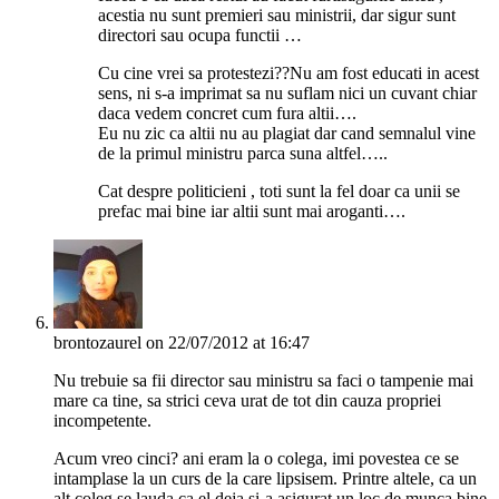
acestia nu sunt premieri sau ministrii, dar sigur sunt
directori sau ocupa functii …
Cu cine vrei sa protestezi??Nu am fost educati in acest
sens, ni s-a imprimat sa nu suflam nici un cuvant chiar
daca vedem concret cum fura altii….
Eu nu zic ca altii nu au plagiat dar cand semnalul vine
de la primul ministru parca suna altfel…..
Cat despre politicieni , toti sunt la fel doar ca unii se
prefac mai bine iar altii sunt mai aroganti….
brontozaurel
on 22/07/2012 at 16:47
Nu trebuie sa fii director sau ministru sa faci o tampenie mai
mare ca tine, sa strici ceva urat de tot din cauza propriei
incompetente.
Acum vreo cinci? ani eram la o colega, imi povestea ce se
intamplase la un curs de la care lipsisem. Printre altele, ca un
alt coleg se lauda ca el deja si-a asigurat un loc de munca bine