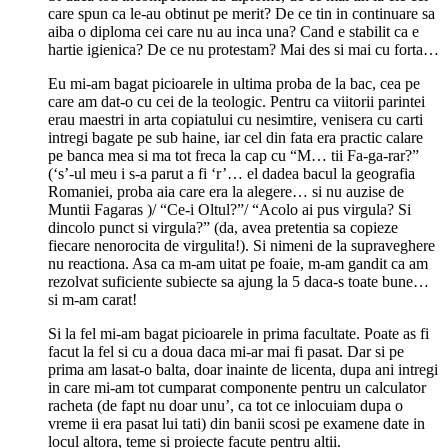
care spun ca le-au obtinut pe merit? De ce tin in continuare sa
aiba o diploma cei care nu au inca una? Cand e stabilit ca e
hartie igienica? De ce nu protestam? Mai des si mai cu forta…
Eu mi-am bagat picioarele in ultima proba de la bac, cea pe
care am dat-o cu cei de la teologic. Pentru ca viitorii parintei
erau maestri in arta copiatului cu nesimtire, venisera cu carti
intregi bagate pe sub haine, iar cel din fata era practic calare
pe banca mea si ma tot freca la cap cu “M… tii Fa-ga-rar?”
(‘s’-ul meu i s-a parut a fi ‘r’… el dadea bacul la geografia
Romaniei, proba aia care era la alegere… si nu auzise de
Muntii Fagaras )/ “Ce-i Oltul?”/ “Acolo ai pus virgula? Si
dincolo punct si virgula?” (da, avea pretentia sa copieze
fiecare nenorocita de virgulita!). Si nimeni de la supraveghere
nu reactiona. Asa ca m-am uitat pe foaie, m-am gandit ca am
rezolvat suficiente subiecte sa ajung la 5 daca-s toate bune…
si m-am carat!
Si la fel mi-am bagat picioarele in prima facultate. Poate as fi
facut la fel si cu a doua daca mi-ar mai fi pasat. Dar si pe
prima am lasat-o balta, doar inainte de licenta, dupa ani intregi
in care mi-am tot cumparat componente pentru un calculator
racheta (de fapt nu doar unu’, ca tot ce inlocuiam dupa o
vreme ii era pasat lui tati) din banii scosi pe examene date in
locul altora, teme si proiecte facute pentru altii.