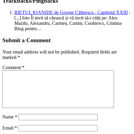
Trackbacks/Pingbacks
BIETUL IOANIDE de George Călinescu - Capitolul XXIII
-
[...] foto Îi invit să citească și vă invit să-i citiți pe: Alex
Mazilu, Alexandru, Carmen, Cartim, Coolnewz, Cristina-
Blog pentru…
Submit a Comment
Your email address will not be published.
Required fields are
marked
*
Comment
*
Name
*
Email
*