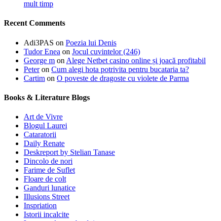
mult timp
Recent Comments
Adi3PAS
on
Poezia lui Denis
Tudor Enea
on
Jocul cuvintelor (246)
George m
on
Alege Netbet casino online și joacă profitabil
Peter
on
Cum alegi hota potrivita pentru bucataria ta?
Cartim
on
O poveste de dragoste cu violete de Parma
Books & Literature Blogs
Art de Vivre
Blogul Laurei
Cataratorii
Daily Renate
Deskreport by Stelian Tanase
Dincolo de nori
Farime de Suflet
Floare de colt
Ganduri lunatice
Illusions Street
Inspriation
Istorii incalcite