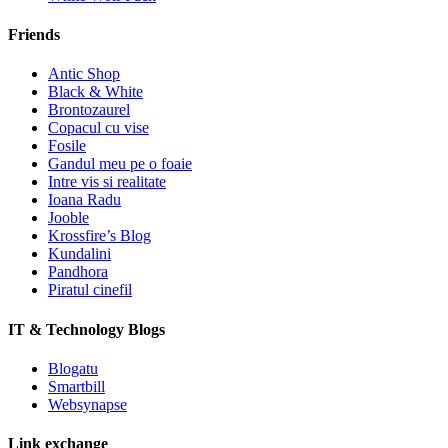
Friends
Antic Shop
Black & White
Brontozaurel
Copacul cu vise
Fosile
Gandul meu pe o foaie
Intre vis si realitate
Ioana Radu
Jooble
Krossfire’s Blog
Kundalini
Pandhora
Piratul cinefil
IT & Technology Blogs
Blogatu
Smartbill
Websynapse
Link exchange