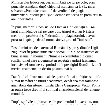
Ministerului Educaţiei, cea schimbată pe ici pe colo, prin
punctele esenţiale, după chipul şi asemănarea USL, întru
salvarea „Pontafaceristului” de verdictul de plagiat,
universitarii bucureşteni şi-au demonstrat ceea ce premierul n-
are: onestitatea.
În plus, membrii Comisiei de Etică ai Universităţii nu s-au
lăsat intimidaţi de cel pe care puşcăriaşul Adrian Năstase,
mentorul, profesorul şi îndrumătorul plagiatorului, a avut
proasta inspiraţie de a-l numi cândva „micul Titulescu”.
Fostul ministru de externe al României şi preşedintele Ligii
Naţiunilor în prima jumătate a secolului XX se răsuceşte de
bună seamă în mormânt. Numele excelentului diplomat
român, omul care a denunţat în repetate rânduri fascismul,
inclusiv cel românesc, sporind mult prestigiul României, ar fi
meritat realmente un destin postum mai bun.
Dat fiind că, între multe altele, pare a fi mai ambiţios ştiinţific
şi mai flămând de titluri academice, decât cea mai faimoasă
analfabetă din istorie, numita Elena Ceauşescu, Victor Ponta
ar putea trece drept fiul spiritual al academicienei de renume
mondial.
După isprăvile diplomatice ale premierului în exerciţiu, omul