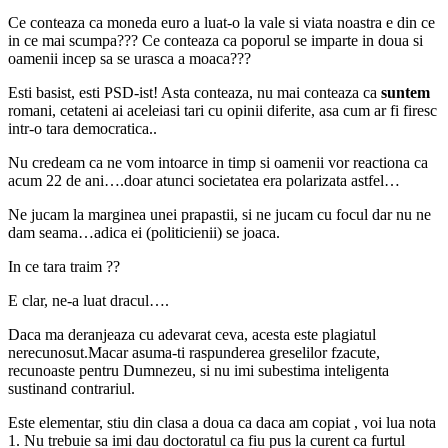
Ce conteaza ca moneda euro a luat-o la vale si viata noastra e din ce
in ce mai scumpa??? Ce conteaza ca poporul se imparte in doua si
oamenii incep sa se urasca a moaca???
Esti basist, esti PSD-ist! Asta conteaza, nu mai conteaza ca
suntem
romani, cetateni ai aceleiasi tari cu opinii diferite, asa cum ar fi firesc
intr-o tara democratica..
Nu credeam ca ne vom intoarce in timp si oamenii vor reactiona ca
acum 22 de ani….doar atunci societatea era polarizata astfel…
Ne jucam la marginea unei prapastii, si ne jucam cu focul dar nu ne
dam seama…adica ei (politicienii) se joaca.
In ce tara traim ??
E clar, ne-a luat dracul….
Daca ma deranjeaza cu adevarat ceva, acesta este plagiatul
nerecunosut.Macar asuma-ti raspunderea greselilor fzacute,
recunoaste pentru Dumnezeu, si nu imi subestima inteligenta
sustinand contrariul.
Este elementar, stiu din clasa a doua ca daca am copiat , voi lua nota
1. Nu trebuie sa imi dau doctoratul ca fiu pus la curent ca furtul