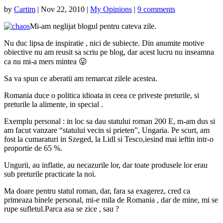
by
Cartim
|
Nov 22, 2010
|
My Opinions
|
9 comments
Mi-am neglijat blogul pentru cateva zile.
Nu duc lipsa de inspiratie , nici de subiecte. Din anumite motive
obiective nu am reusit sa scriu pe blog, dar acest lucru nu inseamna
ca nu mi-a mers mintea 😛
Sa va spun ce aberatii am remarcat zilele acestea.
Romania duce o politica idioata in ceea ce priveste preturile, si
preturile la alimente, in special .
Exemplu personal : in loc sa dau statului roman 200 E, m-am dus si
am facut vanzare “statului vecin si prieten”, Ungaria. Pe scurt, am
fost la cumaraturi in Szeged, la Lidl si Tesco,iesind mai ieftin intr-o
proportie de 65 %.
Ungurii, au inflatie, au necazurile lor, dar toate produsele lor erau
sub preturile practicate la noi.
Ma doare pentru statul roman, dar, fara sa exagerez, cred ca
primeaza binele personal, mi-e mila de Romania , dar de mine, mi se
rupe sufletul.Parca asa se zice , sau ?