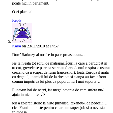
poate nici in parlament.
O zi placuta!
Reply
Karla
on 23/11/2010 at 14:57
Dom' Sarkozy al nost' e in pase proaste-rau…
Ies la iveala tot soiul de matrapazlâcuri la care a participat in
trecut, grevele se pare ca se reiau (prezidentul respirase usurat
crezand ca a scapat de furia francezilor), toata Europa il arata
cu degetul, inamicii lui de la dreapta si stanga au facut front
comun impotriva lui plus ca poporul nu-l mai suporta…
E intr-un hal de nervi, iar megalomania de care sufera nu-l
ajuta in niciun fel 🙂
ieri a zbierat isteric la niste jurnalisti, taxandu-i de pedofili…
cica Franta il uraste pentru ca are un super-job si o nevasta
frumoasa…