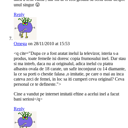
unul singur 😛
Reply
Omega
on 28/11/2010 at 15:53
<q cite="Dupa ce a fost aratat inelul la televizor, isteria s-a
produs, toate femeile isi doresc copia frumosului inel. Dar stau
si ma intreb, daca nu ai originalul, adica inelul cu piatra
albastra ovala de 18 carate, un safir inconjurat cu 14 diamante,
la ce sa porti o chestie falasa ,o imitatie, pe care o mai au inca
cateva zeci de femei, in loc sa iti cumperi ceva original? Ceva
personal ce te defineste.">
Cine a vandut pe internet imitatii eftine a acelui inel a facut
bani seriosi</q>
Reply