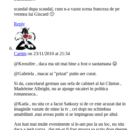
scandal dupa scandal, cum n-a vazut scena franceza de pe
vremea lui Giscard 🙂
Reply
Cartim
on 23/11/2010 at 21:34
@Krossfire , daca ma uit mai bine a fost o saotamana 😛
@Gabriela , macar ai "prizat" putin aer curat.
Si da, cancelarul german sau sefa de cabinet al lui Clinton ,
Madeleine Albright, nu ar ajunge nicaieri in politica
romaneasca..
@Karla , nu stiu ce a facut Satkozy si de ce este acuzat dat in
imaginile vazute de mine la tv , cei dopi nu schimbau
amabilitati ,mai aveau putin si se impingeau unul pe altul.
Am luat mai multe evenimente si le-am pus la un loc, nu stiu
daca a iesit varza , dar mi-ar fi fost groaza sa scriu doar despre