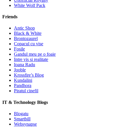
Unofficial Royalty
White Wolf Pack
Friends
Antic Shop
Black & White
Brontozaurel
Copacul cu vise
Fosile
Gandul meu pe o foaie
Intre vis si realitate
Ioana Radu
Jooble
Krossfire’s Blog
Kundalini
Pandhora
Piratul cinefil
IT & Technology Blogs
Blogatu
Smartbill
Websynapse