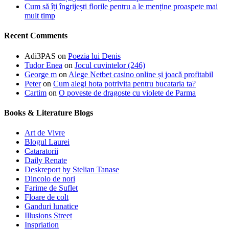
Cum să îți îngrijești florile pentru a le menține proaspete mai
mult timp
Recent Comments
Adi3PAS
on
Poezia lui Denis
Tudor Enea
on
Jocul cuvintelor (246)
George m
on
Alege Netbet casino online și joacă profitabil
Peter
on
Cum alegi hota potrivita pentru bucataria ta?
Cartim
on
O poveste de dragoste cu violete de Parma
Books & Literature Blogs
Art de Vivre
Blogul Laurei
Cataratorii
Daily Renate
Deskreport by Stelian Tanase
Dincolo de nori
Farime de Suflet
Floare de colt
Ganduri lunatice
Illusions Street
Inspriation