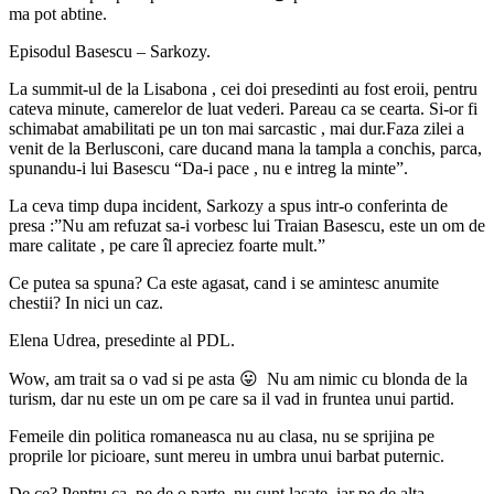
ma pot abtine.
Episodul Basescu – Sarkozy.
La summit-ul de la Lisabona , cei doi presedinti au fost eroii, pentru
cateva minute, camerelor de luat vederi. Pareau ca se cearta. Si-or fi
schimabat amabilitati pe un ton mai sarcastic , mai dur.Faza zilei a
venit de la Berlusconi, care ducand mana la tampla a conchis, parca,
spunandu-i lui Basescu “Da-i pace , nu e intreg la minte”.
La ceva timp dupa incident, Sarkozy a spus intr-o conferinta de
presa :”Nu am refuzat sa-i vorbesc lui Traian Basescu, este un om de
mare calitate , pe care îl apreciez foarte mult.”
Ce putea sa spuna? Ca este agasat, cand i se amintesc anumite
chestii? In nici un caz.
Elena Udrea, presedinte al PDL.
Wow, am trait sa o vad si pe asta 😛 Nu am nimic cu blonda de la
turism, dar nu este un om pe care sa il vad in fruntea unui partid.
Femeile din politica romaneasca nu au clasa, nu se sprijina pe
proprile lor picioare, sunt mereu in umbra unui barbat puternic.
De ce? Pentru ca, pe de o parte, nu sunt lasate, iar pe de alta