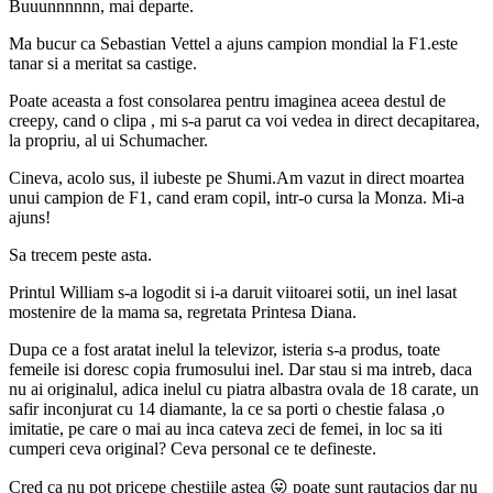
Buuunnnnnn, mai departe.
Ma bucur ca
Sebastian Vettel a ajuns campion mondial la F1.este
tanar si a meritat sa castige.
Poate aceasta a fost consolarea pentru imaginea aceea destul de
creepy, cand o clipa , mi s-a parut ca voi vedea in direct decapitarea,
la propriu, al ui Schumacher.
Cineva, acolo sus, il iubeste pe Shumi.Am vazut in direct moartea
unui campion de F1, cand eram copil, intr-o cursa la Monza. Mi-a
ajuns!
Sa trecem peste asta.
Printul William s-a logodit si i-a daruit viitoarei sotii, un inel lasat
mostenire de la mama sa, regretata Printesa Diana.
Dupa ce a fost aratat inelul la televizor, isteria s-a produs, toate
femeile isi doresc copia frumosului inel. Dar stau si ma intreb, daca
nu ai originalul, adica inelul cu piatra albastra ovala de 18 carate, un
safir inconjurat cu 14 diamante, la ce sa porti o chestie falasa ,o
imitatie, pe care o mai au inca cateva zeci de femei, in loc sa iti
cumperi ceva original? Ceva personal ce te defineste.
Cred ca nu pot pricepe chestiile astea 😛 poate sunt rautacios dar nu