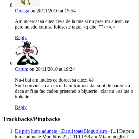
Omega
on 28/11/2010 at 15:54
Am incercat sa citez ceva de la tine si nu prea mi-a iesit, se
pare nu stiu cum se foloseste tagul <q cite=""></q>
Reply
Cartim
on 28/11/2010 at 19:24
Nu-i bai am inteles ce doreai sa citezi 😛
Sunt convins ca au facut bani frumosi dar sunt de parere ca
daca ar fi sa fac cadou prietenei o bijuterie , clar nu i-as lua o
imitatie
Reply
Trackbacks/Pingbacks
De prin lume adunate - Ziarul toateBlogurile.ro
- [...] De prin
lume adunate Mon Nov 22, 2010 1:58 am Mi-am neglizat