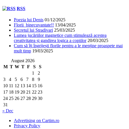
RSS
Poezia lui Denis
01/12/2025
Florii binecuvantate!!
13/04/2025
Secretul lui Stradivari
25/03/2025
Lumea jucăriilor magnetice cum stimulează acestea
creativitatea și gandirea logica a copiilor
20/03/2025
Cum să îți îngrijești florile pentru a le menține proaspete mai
mult timp
19/03/2025
August 2026
M
T
W
T
F
S
S
1
2
3
4
5
6
7
8
9
10
11
12
13
14
15
16
17
18
19
20
21
22
23
24
25
26
27
28
29
30
31
« Dec
Advertising on Cartim.ro
Privacy Policy