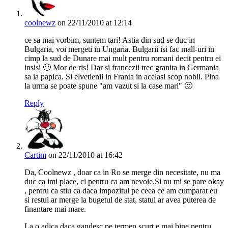
coolnewz
on 22/11/2010 at 12:14
ce sa mai vorbim, suntem tari! Astia din sud se duc in
Bulgaria, voi mergeti in Ungaria. Bulgarii isi fac mall-uri in
cimp la sud de Dunare mai mult pentru romani decit pentru ei
insisi 🙂 Mor de ris! Dar si francezii trec granita in Germania
sa ia papica. Si elvetienii in Franta in acelasi scop nobil. Pina
la urma se poate spune "am vazut si la case mari" 🙂
Reply
Cartim
on 22/11/2010 at 16:42
Da, Coolnewz , doar ca in Ro se merge din necesitate, nu ma
duc ca imi place, ci pentru ca am nevoie.Si nu mi se pare okay
, pentru ca stiu ca daca impozitul pe ceea ce am cumparat eu
si restul ar merge la bugetul de stat, statul ar avea puterea de
finantare mai mare.
La o adica daca gandesc pe termen scurt e mai bine pentru