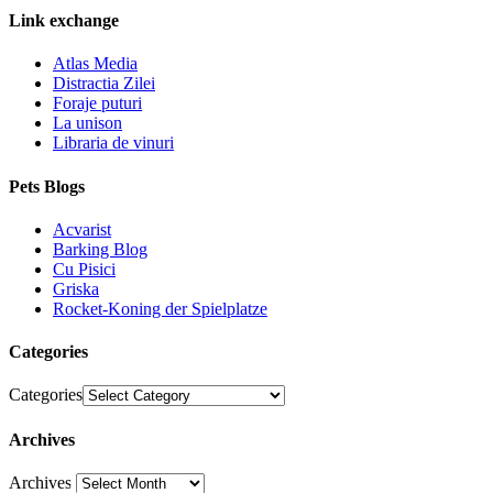
Link exchange
Atlas Media
Distractia Zilei
Foraje puturi
La unison
Libraria de vinuri
Pets Blogs
Acvarist
Barking Blog
Cu Pisici
Griska
Rocket-Koning der Spielplatze
Categories
Categories
Archives
Archives
30