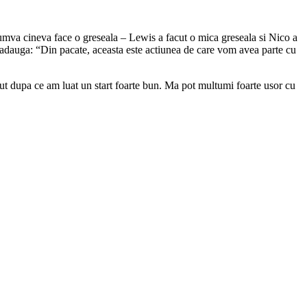
u cumva cineva face o greseala – Lewis a facut o mica greseala si Nico a
dauga: “Din pacate, aceasta este actiunea de care vom avea parte cu
put dupa ce am luat un start foarte bun. Ma pot multumi foarte usor cu