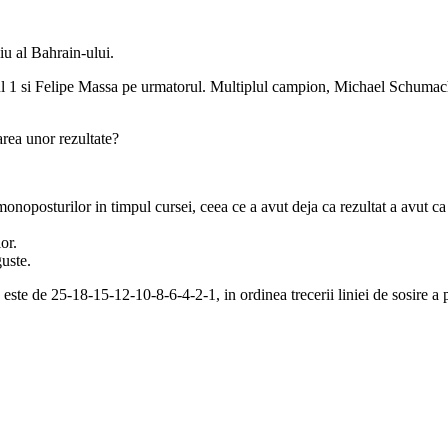
u al Bahrain-ului.
ocul 1 si Felipe Massa pe urmatorul. Multiplul campion, Michael Schuma
tarea unor rezultate?
onoposturilor in timpul cursei, ceea ce a avut deja ca rezultat a avut ca 
or.
uste.
este de 25-18-15-12-10-8-6-4-2-1, in ordinea trecerii liniei de sosire a pi