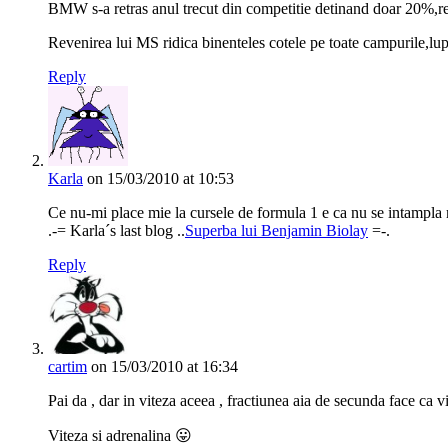
BMW s-a retras anul trecut din competitie detinand doar 20%,res
Revenirea lui MS ridica binenteles cotele pe toate campurile,lupta
Reply
Karla
on 15/03/2010 at 10:53
Ce nu-mi place mie la cursele de formula 1 e ca nu se intampla m
.-= Karla´s last blog ..
Superba lui Benjamin Biolay
=-.
Reply
cartim
on 15/03/2010 at 16:34
Pai da , dar in viteza aceea , fractiunea aia de secunda face ca vi
Viteza si adrenalina 😛