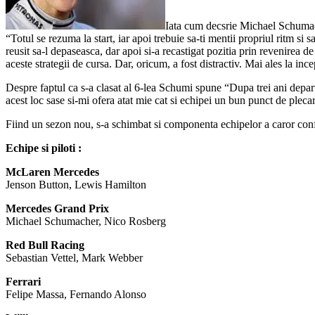
Iata cum decsrie Michael Schumach
“Totul se rezuma la start, iar apoi trebuie sa-ti mentii propriul ritm s
reusit sa-l depaseasca, dar apoi si-a recastigat pozitia prin revenirea 
aceste strategii de cursa. Dar, oricum, a fost distractiv. Mai ales la in
Despre faptul ca s-a clasat al 6-lea Schumi spune “Dupa trei ani depart
acest loc sase si-mi ofera atat mie cat si echipei un bun punct de ple
Fiind un sezon nou, s-a schimbat si componenta echipelor a caror configu
Echipe si piloti :
McLaren Mercedes
Jenson Button, Lewis Hamilton
Mercedes Grand Prix
Michael Schumacher, Nico Rosberg
Red Bull Racing
Sebastian Vettel, Mark Webber
Ferrari
Felipe Massa, Fernando Alonso