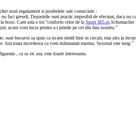
er noul regulament si posibelele sale consecinte :
i sa nu faci greseli. Depasirile sunt practic imposibil de efectuat, daca n
de la boxe. Cam asta e tot.”conform celor de la
Sport 365.ro
.Schumacher a
ceput; acum vom lucra pentru a-i prinde pe cei din fata noastra.”
e, sunt bucuros sa spun ca m-am simtit bine in circuit, mai ales la ince
care. Am toata increderea ca vom imbunatati masina. Sezonul este lung.”
ratie , ca sa zic asa, este foarte interesanta.