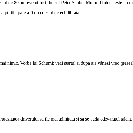
tul de 80 au revenit fostului sef Peter Sauber.Motorul folosit este un 
 pt titlu pare a fi una destul de echilibrata.
ai nimic. Vorba lui Schumi: vezi startul si dupa aia vânezi vreo gresea
rtuazitatea driverului sa fie mai admirata si sa se vada adevaratul talent.