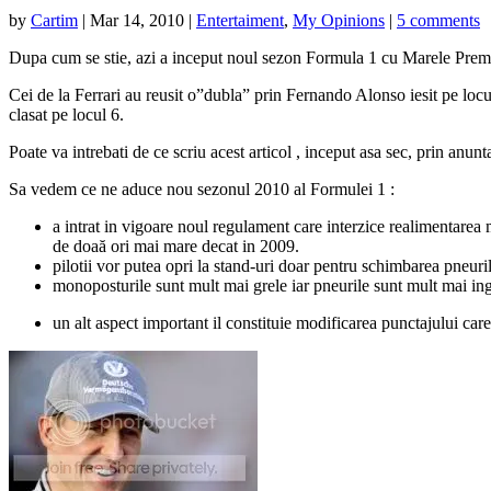
by
Cartim
|
Mar 14, 2010
|
Entertaiment
,
My Opinions
|
5 comments
Dupa cum se stie, azi a inceput noul sezon Formula 1 cu Marele Premi
Cei de la Ferrari au reusit o”dubla” prin Fernando Alonso iesit pe l
clasat pe locul 6.
Poate va intrebati de ce scriu acest articol , inceput asa sec, prin anun
Sa vedem ce ne aduce nou sezonul 2010 al Formulei 1 :
a intrat in vigoare noul regulament care interzice realimentarea m
de doaă ori mai mare decat in 2009.
pilotii vor putea opri la stand-uri doar pentru schimbarea pneuril
monoposturile sunt mult mai grele iar pneurile sunt mult mai ing
un alt aspect important il constituie modificarea punctajului care 