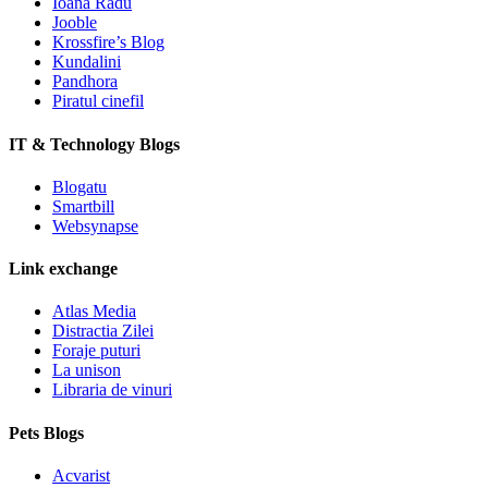
Ioana Radu
Jooble
Krossfire’s Blog
Kundalini
Pandhora
Piratul cinefil
IT & Technology Blogs
Blogatu
Smartbill
Websynapse
Link exchange
Atlas Media
Distractia Zilei
Foraje puturi
La unison
Libraria de vinuri
Pets Blogs
Acvarist