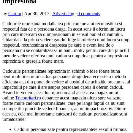
impresiona
by
Cartim
|
Apr 30, 2017
|
Advertising
|
0 comments
Cadourile reprezinta modalitatea prin care ne arat recunostinta si
respectul fata de o persoana draga. In acest sens ii oferim un lucru
prin care incercam sa o impresionam in sensul bun al cuvantului.
Chiar daca la prima vedere gandul fuge la oferirea unui lucru scump,
respectul, recunostinta si dragostea pe care o avem fata de o
persoana nu se contabilizeaza in bani, motiv pentru care din punctul
meu de vedere oferirea unui cadou scump doar pentru a impresiona
reprezinta o greseala foarte mare.
Cadourile personalizate reprezinta in schimb o idee foarte buna
pentru oferirea unui cadou persoanei dragi deoarece este o metoda
eficienta atat din punct de vedere al costului de achizitie precum si al
impactului pe care il are asupra persoanei careia ii oferim cadoul.
Avand in vedere acest lucru, recomand accesarea magazinului
online
Tricouritari.ro
deoarece acest magazin ofera spre vanzare
foarte multe cadouri personalizate, care pe langa faptul ca nu sunt
scumpe din punct de vedere financiar, au un impact pozitiv. Dintre
acestea, cele mai importante categorii de cadouri personalizate sunt
urmatoarele:
Cadouri personalizate pentru reprezentantele sexului frumos.