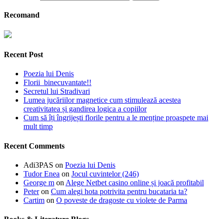
Recomand
Recent Post
Poezia lui Denis
Florii binecuvantate!!
Secretul lui Stradivari
Lumea jucăriilor magnetice cum stimulează acestea
creativitatea și gandirea logica a copiilor
Cum să îți îngrijești florile pentru a le menține proaspete mai
mult timp
Recent Comments
Adi3PAS
on
Poezia lui Denis
Tudor Enea
on
Jocul cuvintelor (246)
George m
on
Alege Netbet casino online și joacă profitabil
Peter
on
Cum alegi hota potrivita pentru bucataria ta?
Cartim
on
O poveste de dragoste cu violete de Parma