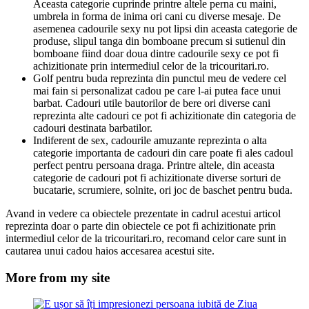
Aceasta categorie cuprinde printre altele perna cu maini,
umbrela in forma de inima ori cani cu diverse mesaje. De
asemenea cadourile sexy nu pot lipsi din aceasta categorie de
produse, slipul tanga din bomboane precum si sutienul din
bomboane fiind doar doua dintre cadourile sexy ce pot fi
achizitionate prin intermediul celor de la tricouritari.ro.
Golf pentru buda reprezinta din punctul meu de vedere cel
mai fain si personalizat cadou pe care l-ai putea face unui
barbat. Cadouri utile bautorilor de bere ori diverse cani
reprezinta alte cadouri ce pot fi achizitionate din categoria de
cadouri destinata barbatilor.
Indiferent de sex, cadourile amuzante reprezinta o alta
categorie importanta de cadouri din care poate fi ales cadoul
perfect pentru persoana draga. Printre altele, din aceasta
categorie de cadouri pot fi achizitionate diverse sorturi de
bucatarie, scrumiere, solnite, ori joc de baschet pentru buda.
Avand in vedere ca obiectele prezentate in cadrul acestui articol
reprezinta doar o parte din obiectele ce pot fi achizitionate prin
intermediul celor de la tricouritari.ro, recomand celor care sunt in
cautarea unui cadou haios accesarea acestui site.
More from my site