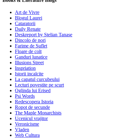
Books & Literature Blogs
Art de Vivre
Blogul Laurei
Cataratorii
Daily Renate
Deskreport by Stelian Tanase
Dincolo de nori
Farime de Suflet
Floare de colt
Ganduri lunatice
Illusions Street
Inspriation
Istorii incalcite
La capatul curcubeului
Lecturi povestite pe scurt
Oglinda lui Erised
Psi Words
Redescopera Istoria
Ropot de secunde
The Maple Monarchists
Ucenicul vrajitor
Veronicisme
Vladen
Web Cultura