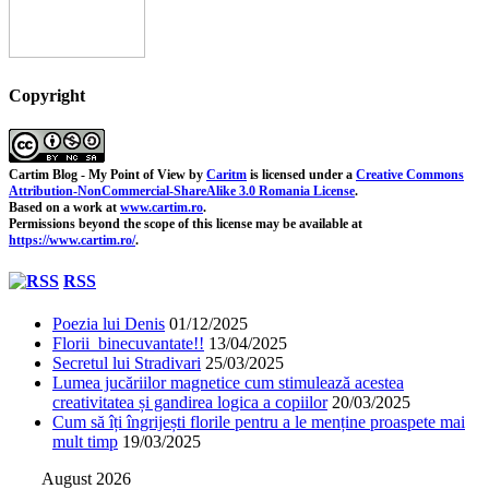
Copyright
Cartim Blog - My Point of View
by
Caritm
is licensed under a
Creative Commons
Attribution-NonCommercial-ShareAlike 3.0 Romania License
.
Based on a work at
www.cartim.ro
.
Permissions beyond the scope of this license may be available at
https://www.cartim.ro/
.
RSS
Poezia lui Denis
01/12/2025
Florii binecuvantate!!
13/04/2025
Secretul lui Stradivari
25/03/2025
Lumea jucăriilor magnetice cum stimulează acestea
creativitatea și gandirea logica a copiilor
20/03/2025
Cum să îți îngrijești florile pentru a le menține proaspete mai
mult timp
19/03/2025
August 2026