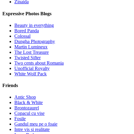
Zinaida
Expressive Photos Blogs
Beauty in everything
Bored Panda
Colossal
Dungha Photography
Martin Lumineux
The Lost Treasure
Twisted Sifter
Two cents about Romania
Unofficial Royalty
White Wolf Pack
Friends
Antic Shop
Black & White
Brontozaurel
Copacul cu vise
Fosile
Gandul meu pe o foaie
Intre vis si realitate