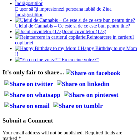
E ușor să îți impresionezi persoana iubită de Ziua
Îndrăgostiților
Uleiul de Cannabis – Ce este si de ce este bun pentru tine?
Jocul cuvintelor (173)
Reintoarcere in cartierul
copilariei
Happy Birthday to my Mom
!!
“Eu cu cine votez?”
It's only fair to share...
Submit a Comment
Your email address will not be published.
Required fields are
marked
*