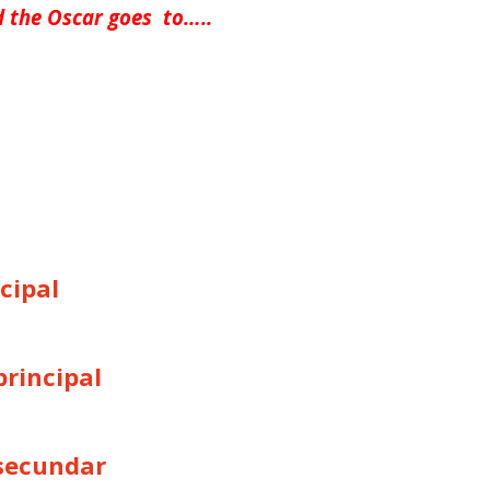
 the Oscar goes to…..
ncipal
principal
 secundar