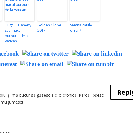
Hugh O’Flaherty
Golden Globe
Semnificatiile
sau macul
2014
cifrei 7
purpuriu de la
Vatican
Repl
ul și mă bucur să găsesc aici o cronică. Parcă lipsesc
, mulțumesc!