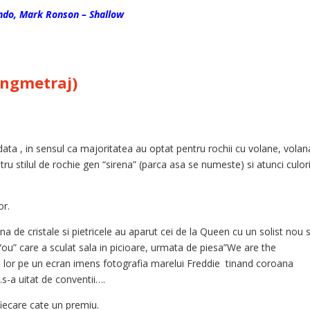
do, Mark Ronson – Shallow
ungmetraj)
ata , in sensul ca majoritatea au optat pentru rochii cu volane, volan
u stilul de rochie gen “sirena” (parca asa se numeste) si atunci culori
or.
a de cristale si pietricele au aparut cei de la Queen cu un solist nou s
You” care a sculat sala in picioare, urmata de piesa”We are the
le lor pe un ecran imens fotografia marelui Freddie tinand coroana
s-a uitat de conventii….
iecare cate un premiu.