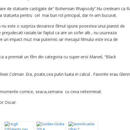
mare de statuete castigate de” Bohemian Rhapsody”.Nu credeam ca 
iga statueta pentru cel mai bun rol principal, dar m-am bucurat.
 nu este o surpriza deoarece filmul spune povestea unui pianist de
 prejudecati rasiale.Iar faptul ca are un sofer alb , nu usureaza
re un impact mu;t mai puterrnic iar mesajul filmului este inca de
 ca a premiat un film din categoria cu super-eroi Marvel, “Black
iviei Colman .Era, poate,cea putin luata in calcul . Favorite erau Glen
ara momente comice, seaca,semana cu ceva neterminat.
or Oscar.