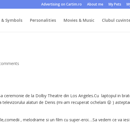
Advertising on Cartim.ro
About me
My Pets
M
s & Symbols
Personalities
Movies & Music
Clubul cuvinte
 comments
a ceremonie de la Dolby Theatre din Los Angeles.Cu laptopul in brat
a televizorului alaturi de Denis (mi-am recuperat ochelarii 😛 ) astept
ale,comedii , melodrame si un film cu super-eroi….Sa vedem ce va iesi