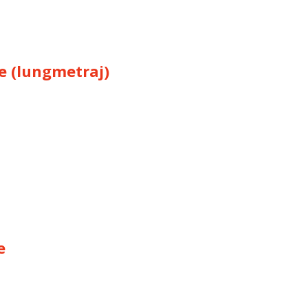
e (lungmetraj)
e