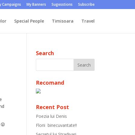
y Campaigns
My Banners
Sugesstions
Subscribe
lor
Special People
Timisoara
Travel
Search
Recomand
e
and
Recent Post
Poezia lui Denis
 😛
Florii binecuvantate!!
Secretul lui Stradivari