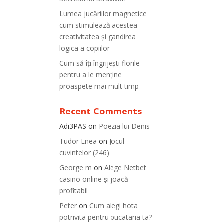
Lumea jucăriilor magnetice
cum stimulează acestea
creativitatea și gandirea
logica a copiilor
Cum să îți îngrijești florile
pentru a le menține
proaspete mai mult timp
Recent Comments
Adi3PAS
on
Poezia lui Denis
Tudor Enea
on
Jocul
cuvintelor (246)
George m
on
Alege Netbet
casino online și joacă
profitabil
Peter
on
Cum alegi hota
potrivita pentru bucataria ta?