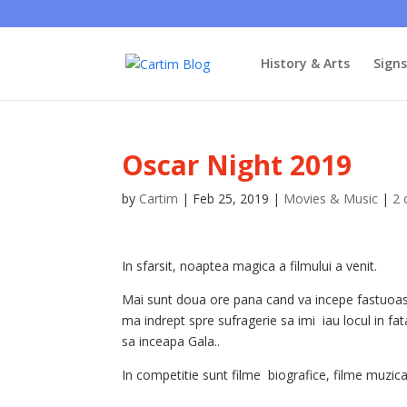
History & Arts
Sign
Oscar Night 2019
by
Cartim
|
Feb 25, 2019
|
Movies & Music
|
2
In sfarsit, noaptea magica a filmului a venit.
Mai sunt doua ore pana cand va incepe fastuoas
ma indrept spre sufragerie sa imi iau locul in fat
sa inceapa Gala..
In competitie sunt filme biografice, filme muzic