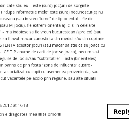
 din cate stiu eu – este (sunt) joc(uri) de sorginte
T “dupa informatiile mele” este (sunt) necunoscut(e) nu
useana (sau in vreo “lume” de tip oriental – fie din
sau Mijlociu), fie extrem-orientala), ci si in celelalte
” – ma indoiesc sa fie vreun bucurestean (spre ex) (sau
e sa fi avut macar cunostinta din mediul său din copilarie
STENTA acestor jocuri (sau macar sa stie ca se joaca cu
i CU CE TIP anume de carti de joc se joaca), necum sa-i
gulile de joc si/sau “subtilitatile” – asta (bineinteles)
n parinti de prin fosta “zona de influenta” austro-
n-a socializat cu copii cu asemenea provenienta, sau
cut vacantele pe-acolo prin regiune, sau alte situatii
2/2012 at 16:18
Repl
n e dragostea mea !!!! te omor!!!!