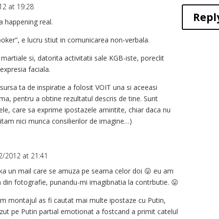
12 at 19:28
Repl
ca happening real.
poker”, e lucru stiut in comunicarea non-verbala.
artiale si, datorita activitatii sale KGB-iste, poreclit
expresia faciala.
sursa ta de inspiratie a folosit VOIT una si aceeasi
a, pentru a obtine rezultatul descris de tine. Sunt
ele, care sa exprime ipostazele amintite, chiar daca nu
uitam nici munca consilierilor de imagine…)
2/2012 at 21:41
e ka un mail care se amuza pe seama celor doi 😛 eu am
 din fotografie, punandu-mi imagibnatia la contrbutie. 😛
 montajul as fi cautat mai multe ipostaze cu Putin,
zut pe Putin partial emotionat a fostcand a primit catelul