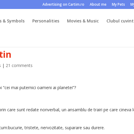
Advertising on Cartim.ro
About me
My Pets
M
s & Symbols
Personalities
Movies & Music
Clubul cuvint
tin
s
|
21 comments
i “cei mai puternici oameni ai planetei”?
in care sunt redate nonverbal, un ansamblu de trairi pe care cineva l
um:bucurie, tristete, nervozitate, suparare sau durere.