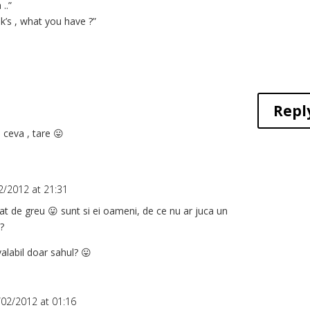
 ..”
nk’s , what you have ?”
Repl
 ceva , tare 😛
2/2012 at 21:31
tat de greu 😛 sunt si ei oameni, de ce nu ar juca un
?
valabil doar sahul? 😛
/02/2012 at 01:16