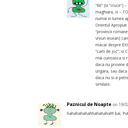
“66” (si “cruce”) –
maghiara, si – TO
numai in lumea ap
Orientul Apropiat (
“provincii romane
vreun iesean) car
macar despre EXI
“carti de joc”, s
mai cunoasca si re
daca nu provine di
ungara, sau daca 
daca nu si-a petre
similare.
Paznicul de Noapte
on 19/0
hahahahahahhahahaha!!!! bai, Puti