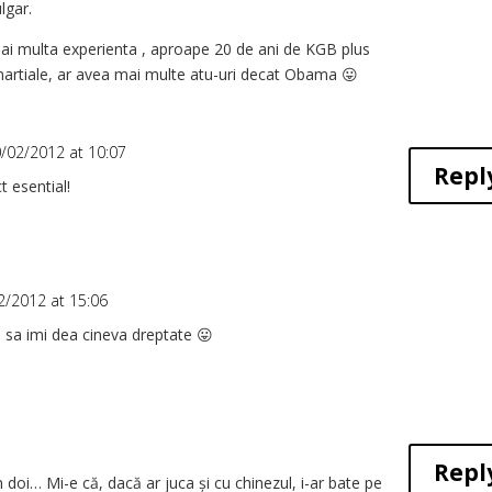
lgar.
ai multa experienta , aproape 20 de ani de KGB plus
martiale, ar avea mai multe atu-uri decat Obama 😛
/02/2012 at 10:07
Repl
t esential!
2/2012 at 15:06
l sa imi dea cineva dreptate 😛
Repl
 doi… Mi-e că, dacă ar juca și cu chinezul, i-ar bate pe