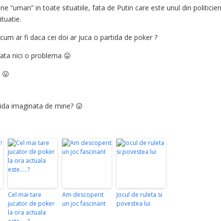
uman” in toate situatiile, fata de Putin care este unul din politicien
tuatie.
cum ar fi daca cei doi ar juca o partida de poker ?
fata nici o problema 😛
s 😛
rtida imaginata de mine? 😛
Cel mai tare
Am descoperit
Jocul de ruleta si
jucator de poker
un joc fascinant
povestea lui
la ora actuala