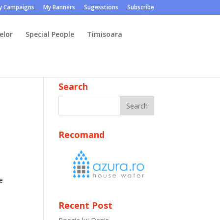
y Campaigns
My Banners
Sugesstions
Subscribe
elor
Special People
Timisoara
Search
Recomand
e
Recent Post