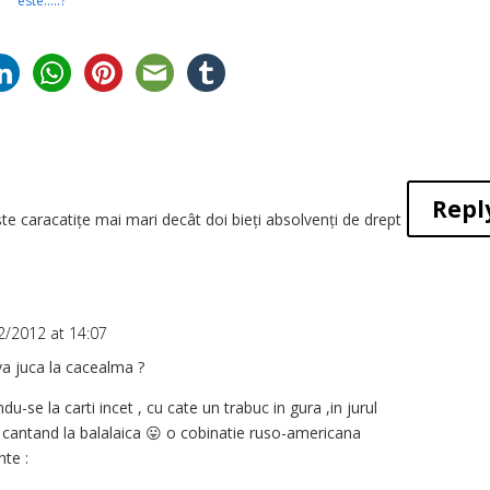
este…..?
Repl
iște caracatițe mai mari decât doi bieți absolvenți de drept
2/2012 at 14:07
va juca la cacealma ?
du-se la carti incet , cu cate un trabuc in gura ,in jurul
cantand la balalaica 😛 o cobinatie ruso-americana
nte :