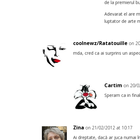
de la premierul bu
Adevarat el are m
luptator de arte 
coolnewz/Ratatouille
on 20
mda, cred ca ai surprins un aspec
Cartim
on 20/0
Speram ca in fina
Zina
on 21/02/2012 at 10:17
Ai dreptate, dacă ar juca numai în