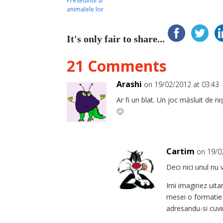
Presedintii si
animalele lor
It's only fair to share...
21 Comments
Arashi
on 19/02/2012 at 03:43
Ar fi un blat. Un joc măsluit de n
🙂
Cartim
on 19/0
Deci nici unul nu 
Imi imaginez uitan
mesei o formatie 
adresandu-si cuvi