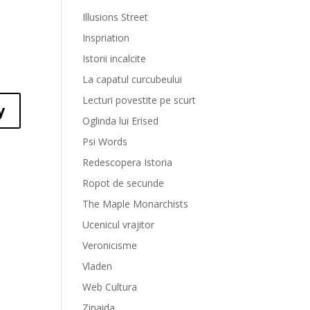
Illusions Street
Inspriation
Istorii incalcite
La capatul curcubeului
Lecturi povestite pe scurt
y
Oglinda lui Erised
Psi Words
Redescopera Istoria
Ropot de secunde
The Maple Monarchists
Ucenicul vrajitor
Veronicisme
Vladen
Web Cultura
Zinaida