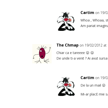
Cartim
on 19/0
Whoa , Whoaa, sta
Am pariat imagina
The Chmap
on 19/02/2012 at 
Chiar ca e tareeee 😛 😛
De unde ti-a venit ? Ai avut sursa
Cartim
on 19/0
De la un mail 😛
Mi-ar placE mie s