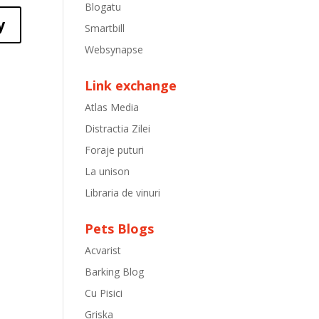
Blogatu
y
Smartbill
Websynapse
Link exchange
Atlas Media
Distractia Zilei
Foraje puturi
La unison
Libraria de vinuri
Pets Blogs
Acvarist
Barking Blog
Cu Pisici
Griska