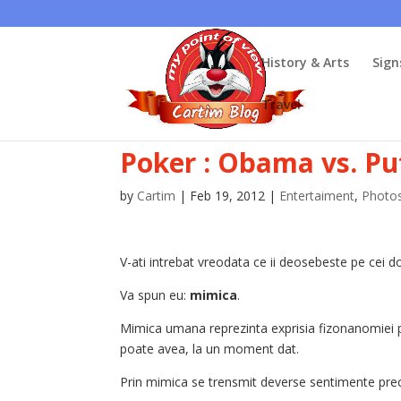
History & Arts
Sign
Travel
Poker : Obama vs. Pu
by
Cartim
|
Feb 19, 2012
|
Entertaiment
,
Photo
V-ati intrebat vreodata ce ii deosebeste pe cei do
Va spun eu:
mimica
.
Mimica umana reprezinta exprisia fizonanomiei pr
poate avea, la un moment dat.
Prin mimica se trensmit deverse
sentimente prec