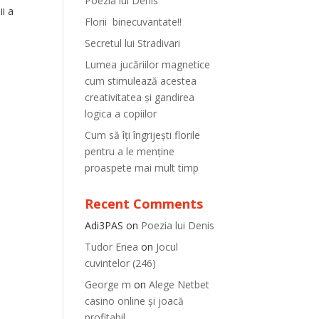
Poezia lui Denis
ii a
Florii binecuvantate!!
Secretul lui Stradivari
Lumea jucăriilor magnetice
cum stimulează acestea
creativitatea și gandirea
logica a copiilor
Cum să îți îngrijești florile
pentru a le menține
proaspete mai mult timp
Recent Comments
Adi3PAS
on
Poezia lui Denis
Tudor Enea
on
Jocul
cuvintelor (246)
George m
on
Alege Netbet
casino online și joacă
profitabil