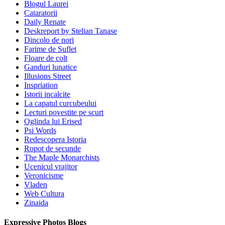
Blogul Laurei
Cataratorii
Daily Renate
Deskreport by Stelian Tanase
Dincolo de nori
Farime de Suflet
Floare de colt
Ganduri lunatice
Illusions Street
Inspriation
Istorii incalcite
La capatul curcubeului
Lecturi povestite pe scurt
Oglinda lui Erised
Psi Words
Redescopera Istoria
Ropot de secunde
The Maple Monarchists
Ucenicul vrajitor
Veronicisme
Vladen
Web Cultura
Zinaida
Expressive Photos Blogs