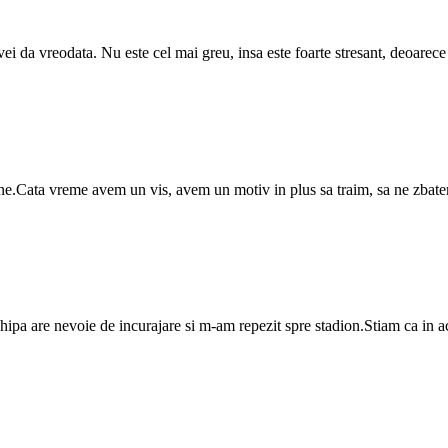
i da vreodata. Nu este cel mai greu, insa este foarte stresant, deoarece 
ne.Cata vreme avem un vis, avem un motiv in plus sa traim, sa ne zbatem,
ipa are nevoie de incurajare si m-am repezit spre stadion.Stiam ca in a