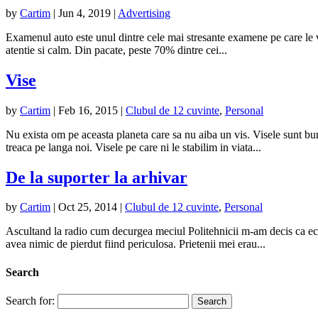
by
Cartim
|
Jun 4, 2019
|
Advertising
Examenul auto este unul dintre cele mai stresante examene pe care le ve
atentie si calm. Din pacate, peste 70% dintre cei...
Vise
by
Cartim
|
Feb 16, 2015
|
Clubul de 12 cuvinte
,
Personal
Nu exista om pe aceasta planeta care sa nu aiba un vis. Visele sunt bu
treaca pe langa noi. Visele pe care ni le stabilim in viata...
De la suporter la arhivar
by
Cartim
|
Oct 25, 2014
|
Clubul de 12 cuvinte
,
Personal
Ascultand la radio cum decurgea meciul Politehnicii m-am decis ca ech
avea nimic de pierdut fiind periculosa. Prietenii mei erau...
Search
Search for: