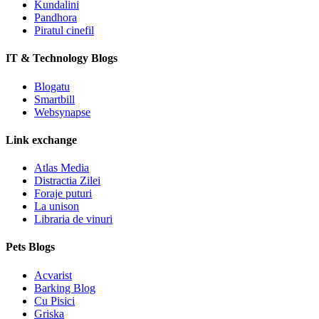
Kundalini
Pandhora
Piratul cinefil
IT & Technology Blogs
Blogatu
Smartbill
Websynapse
Link exchange
Atlas Media
Distractia Zilei
Foraje puturi
La unison
Libraria de vinuri
Pets Blogs
Acvarist
Barking Blog
Cu Pisici
Griska