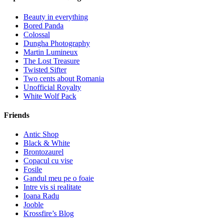
Beauty in everything
Bored Panda
Colossal
Dungha Photography
Martin Lumineux
The Lost Treasure
Twisted Sifter
Two cents about Romania
Unofficial Royalty
White Wolf Pack
Friends
Antic Shop
Black & White
Brontozaurel
Copacul cu vise
Fosile
Gandul meu pe o foaie
Intre vis si realitate
Ioana Radu
Jooble
Krossfire’s Blog