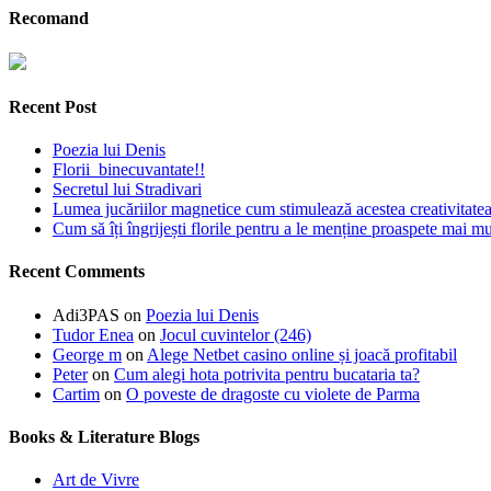
Recomand
Recent Post
Poezia lui Denis
Florii binecuvantate!!
Secretul lui Stradivari
Lumea jucăriilor magnetice cum stimulează acestea creativitatea 
Cum să îți îngrijești florile pentru a le menține proaspete mai mu
Recent Comments
Adi3PAS
on
Poezia lui Denis
Tudor Enea
on
Jocul cuvintelor (246)
George m
on
Alege Netbet casino online și joacă profitabil
Peter
on
Cum alegi hota potrivita pentru bucataria ta?
Cartim
on
O poveste de dragoste cu violete de Parma
Books & Literature Blogs
Art de Vivre