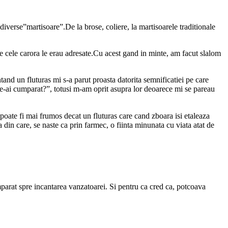
iverse”martisoare”.De la brose, coliere, la martisoarele traditionale
e cele carora le erau adresate.Cu acest gand in minte, am facut
slalom
and un fluturas mi s-a parut proasta datorita semnificatiei pe care
le-ai cumparat?”, totusi m-am oprit asupra lor deoarece mi se pareau
oate fi mai frumos decat un fluturas care cand zboara isi etaleaza
 din care, se naste ca prin farmec, o fiinta minunata cu viata atat de
parat spre incantarea vanzatoarei. Si pentru ca cred ca, potcoava