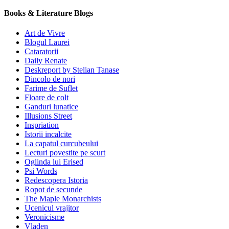
Books & Literature Blogs
Art de Vivre
Blogul Laurei
Cataratorii
Daily Renate
Deskreport by Stelian Tanase
Dincolo de nori
Farime de Suflet
Floare de colt
Ganduri lunatice
Illusions Street
Inspriation
Istorii incalcite
La capatul curcubeului
Lecturi povestite pe scurt
Oglinda lui Erised
Psi Words
Redescopera Istoria
Ropot de secunde
The Maple Monarchists
Ucenicul vrajitor
Veronicisme
Vladen