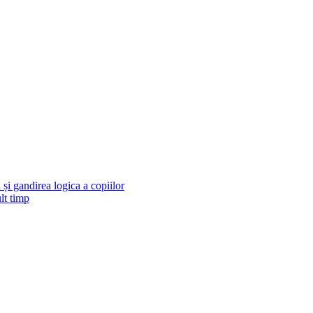
și gandirea logica a copiilor
lt timp