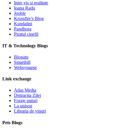
Intre vis si realitate
Ioana Radu
Jooble
Krossfire’s Blog
Kundalini
Pandhora
Piratul cinefil
IT & Technology Blogs
Blogatu
Smartbill
Websynapse
Link exchange
Atlas Media
Distractia Zilei
Foraje puturi
La unison
Libraria de vinuri
Pets Blogs