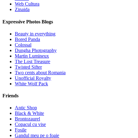
Web Cultura
Zinaida
Expressive Photos Blogs
Beauty in everything
Bored Panda
Colossal
Dungha Photography
Martin Lumineux
The Lost Treasure
Twisted Sifter
Two cents about Romania
Unofficial Royalty
White Wolf Pack
Friends
Antic Shop
Black & White
Brontozaurel
Copacul cu vise
Fosile
Gandul meu pe o foaie