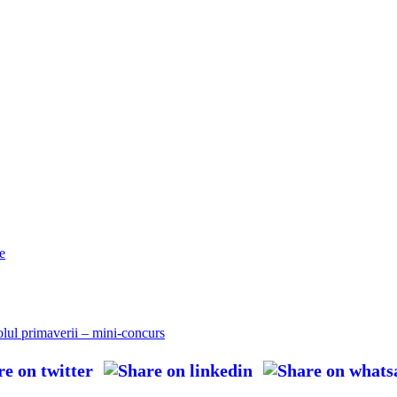
e
olul primaverii – mini-concurs