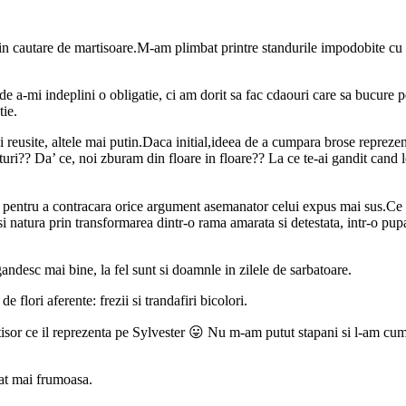
 in cautare de martisoare.M-am plimbat printre standurile impodobite cu d
a-mi indeplini o obligatie, ci am dorit sa fac cdaouri care sa bucure p
tie.
reusite, altele mai putin.Daca initial,ideea de a cumpara brose reprezent
uri?? Da’ ce, noi zburam din floare in floare?? La ce te-ai gandit cand 
 pentru a contracara orice argument asemanator celui expus mai sus.Ce p
 natura prin transformarea dintr-o rama amarata si detestata, intr-o pupa
gandesc mai bine, la fel sunt si doamnle in zilele de sarbatoare.
flori aferente: frezii si trandafiri bicolori.
isor ce il reprezenta pe Sylvester 😛 Nu m-am putut stapani si l-am cum
at mai frumoasa.