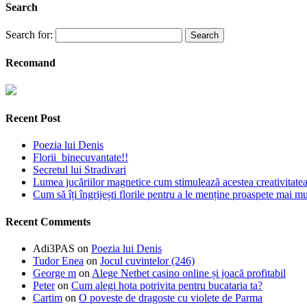
Search
Search for:
Recomand
Recent Post
Poezia lui Denis
Florii binecuvantate!!
Secretul lui Stradivari
Lumea jucăriilor magnetice cum stimulează acestea creativitatea 
Cum să îți îngrijești florile pentru a le menține proaspete mai mu
Recent Comments
Adi3PAS
on
Poezia lui Denis
Tudor Enea
on
Jocul cuvintelor (246)
George m
on
Alege Netbet casino online și joacă profitabil
Peter
on
Cum alegi hota potrivita pentru bucataria ta?
Cartim
on
O poveste de dragoste cu violete de Parma