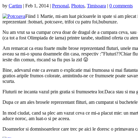
by
Cartim
|
Feb 1, 2014
|
Personal
,
Photos
,
Timisoara
|
0 comments
Fiind 1 Martie, mi-am luat picioarele in spate si am plecat
reprezentant :hotnari, potcoave, trifoi cu patru foi,buburuze.
Nu am vrut sa sa cumpar ceva doar de dragul de a cumpara ceva, sau de 
(ca tot a fost Olimpiada de iarna) printre tarabe, studiind oferta cu aten
Am remarcat ca erau foarte multe brose reprezentand fluturi, unele mai 
aveau sa mi-o spuna doamnele din casa, respectiv :”Fluturi??Chiar flut
iesite din comun, riscand sa fiu pus la zid 😛
Bine, adevarul este ca aveam o explicatie mai frumoasa si mai flatanta
gratios aripile frumos colorate, amintindu-ne ce frumusete poate savarsi
scurta.
Fluturii ne incanta vazul prin gratia si frumusetea lor.Daca stau si ma 
Dupa ce am ales brosele reprezentant flituri, am cumparat si buchetele de 
In mod ciudat, cand sa plec am vazut ceva ce mi-a placut mie: un mart
aduce noroc, am luat-o si pe aceea.
Doamnelor si domnisoareleor care trec pe aici le doresc o primavara c