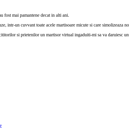
au fost mai pamantene decat in alti ani.
buruze, intr-un cuvvant toate acele martisoare micute si care simolizeaza n
 cititorilor si prietenilor un martisor virtual ingaduiti-mi sa va daruies
e