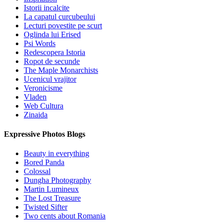
Istorii incalcite
La capatul curcubeului
Lecturi povestite pe scurt
Oglinda lui Erised
Psi Words
Redescopera Istoria
Ropot de secunde
The Maple Monarchists
Ucenicul vrajitor
Veronicisme
Vladen
Web Cultura
Zinaida
Expressive Photos Blogs
Beauty in everything
Bored Panda
Colossal
Dungha Photography
Martin Lumineux
The Lost Treasure
Twisted Sifter
Two cents about Romania