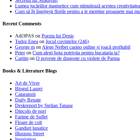
Secretul lui Stradivari
Lumea jucăriilor magnetice cum stimulează acestea creativitatea 
Cum să îți îngrijești florile pentru a le menține proaspete mai mu
Recent Comments
Adi3PAS
on
Poezia lui Denis
Tudor Enea
on
Jocul cuvintelor (246)
George m
on
Alege Netbet casino online și joacă profitabil
Peter
on
Cum alegi hota potrivita pentru bucataria ta?
Cartim
on
O poveste de dragoste cu violete de Parma
Books & Literature Blogs
Art de Vivre
Blogul Laurei
Cataratorii
Daily Renate
Deskreport by Stelian Tanase
Dincolo de nori
Farime de Suflet
Floare de colt
Ganduri lunatice
Illusions Street
Inspriation