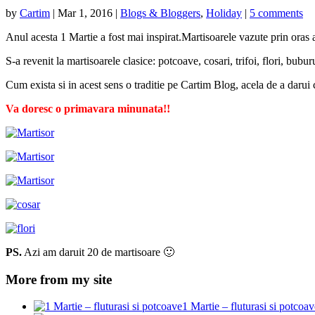
by
Cartim
|
Mar 1, 2016
|
Blogs & Bloggers
,
Holiday
|
5 comments
Anul acesta 1 Martie a fost mai inspirat.Martisoarele vazute prin oras 
S-a revenit la martisoarele clasice: potcoave, cosari, trifoi, flori, bu
Cum exista si in acest sens o traditie pe Cartim Blog, acela de a darui
Va doresc o primavara minunata!!
PS.
Azi am daruit 20 de martisoare 🙂
More from my site
1 Martie – fluturasi si potcoav