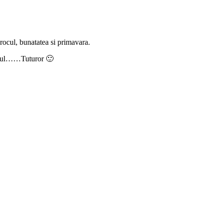
orocul, bunatatea si primavara.
c unul……Tuturor 🙂