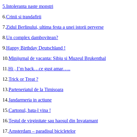
5.
Intoleranta naste monstri
6.
Crinii si trandafirii
7.
Zidul Berlinului, ultima festa a unei istorii perverse
8.
Un complex dambovitean?
9.
Happy Birthday Deutschland !
10.
Minijurnal de vacanta: Sibiu si Muzeul Brukenthal
11.
Hi , I’m back…ce gust amar…..
12.
Trick or Treat ?
13.
Parteneriatul de la Timisoara
14.
Jandarmeria in actiune
15.
Cartonul, bata-l vina !
16.
Testul de virginitate sau haosul din Invatamant
17.
Amsterdam – paradisul bicicletelor