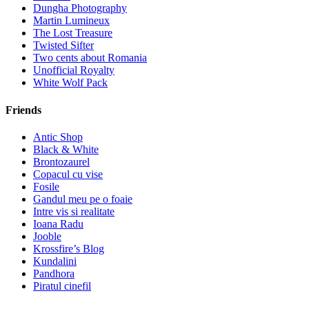
Dungha Photography
Martin Lumineux
The Lost Treasure
Twisted Sifter
Two cents about Romania
Unofficial Royalty
White Wolf Pack
Friends
Antic Shop
Black & White
Brontozaurel
Copacul cu vise
Fosile
Gandul meu pe o foaie
Intre vis si realitate
Ioana Radu
Jooble
Krossfire’s Blog
Kundalini
Pandhora
Piratul cinefil