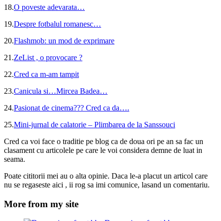
18.
O poveste adevarata…
19.
Despre fotbalul romanesc…
20.
Flashmob: un mod de exprimare
21.
ZeList , o provocare ?
22.
Cred ca m-am tampit
23.
Canicula si…Mircea Badea…
24.
Pasionat de cinema??? Cred ca da….
25.
Mini-jurnal de calatorie – Plimbarea de la Sanssouci
Cred ca voi face o traditie pe blog ca de doua ori pe an sa fac un
clasament cu articolele pe care le voi considera demne de luat in
seama.
Poate cititorii mei au o alta opinie. Daca le-a placut un articol care
nu se regaseste aici , ii rog sa imi comunice, lasand un comentariu.
More from my site