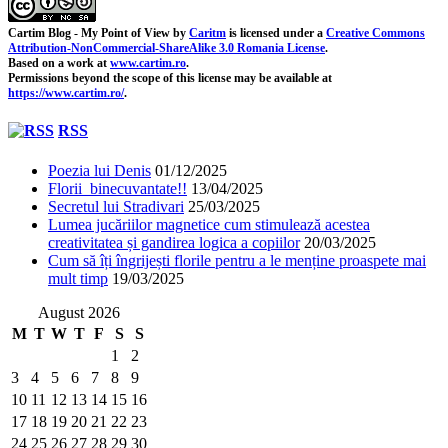
Cartim Blog - My Point of View
by
Caritm
is licensed under a
Creative Commons
Attribution-NonCommercial-ShareAlike 3.0 Romania License
.
Based on a work at
www.cartim.ro
.
Permissions beyond the scope of this license may be available at
https://www.cartim.ro/
.
RSS
Poezia lui Denis
01/12/2025
Florii binecuvantate!!
13/04/2025
Secretul lui Stradivari
25/03/2025
Lumea jucăriilor magnetice cum stimulează acestea
creativitatea și gandirea logica a copiilor
20/03/2025
Cum să îți îngrijești florile pentru a le menține proaspete mai
mult timp
19/03/2025
August 2026
M
T
W
T
F
S
S
1
2
3
4
5
6
7
8
9
10
11
12
13
14
15
16
17
18
19
20
21
22
23
24
25
26
27
28
29
30