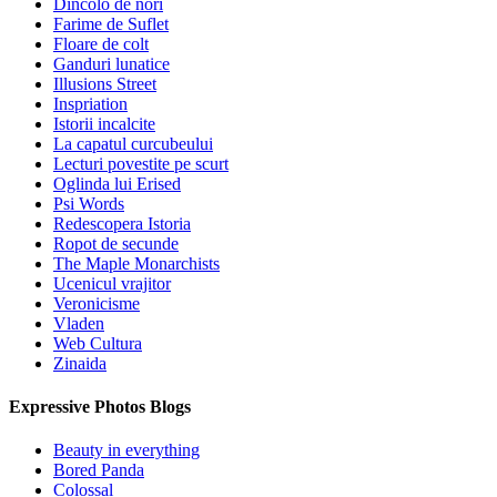
Dincolo de nori
Farime de Suflet
Floare de colt
Ganduri lunatice
Illusions Street
Inspriation
Istorii incalcite
La capatul curcubeului
Lecturi povestite pe scurt
Oglinda lui Erised
Psi Words
Redescopera Istoria
Ropot de secunde
The Maple Monarchists
Ucenicul vrajitor
Veronicisme
Vladen
Web Cultura
Zinaida
Expressive Photos Blogs
Beauty in everything
Bored Panda
Colossal