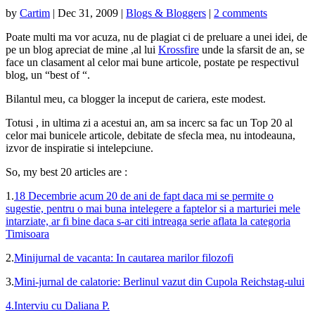
by
Cartim
|
Dec 31, 2009
|
Blogs & Bloggers
|
2 comments
Poate multi ma vor acuza, nu de plagiat ci de preluare a unei idei, de
pe un blog apreciat de mine ,al lui
Krossfire
unde la sfarsit de an, se
face un clasament al celor mai bune articole, postate pe respectivul
blog, un “best of “.
Bilantul meu, ca blogger la inceput de cariera, este modest.
Totusi , in ultima zi a acestui an, am sa incerc sa fac un Top 20 al
celor mai bunicele articole, debitate de sfecla mea, nu intodeauna,
izvor de inspiratie si intelepciune.
So, my best 20 articles are :
1.
18 Decembrie acum 20 de ani de fapt daca mi se permite o
sugestie, pentru o mai buna intelegere a faptelor si a marturiei mele
intarziate, ar fi bine daca s-ar citi intreaga serie aflata la categoria
Timisoara
2.
Minijurnal de vacanta: In cautarea marilor filozofi
3.
Mini-jurnal de calatorie: Berlinul vazut din Cupola Reichstag-ului
4.
Interviu cu Daliana P.