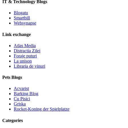
IT & Technology Blogs
Blogatu
Smartbill
Websynapse
Link exchange
Atlas Media
Distractia Zilei
Foraje puturi
La unison
Libraria de vinuri
Pets Blogs
Acvarist
Barking Blog
Cu Pisici
Griska
Rocket-Koning der Spielplatze
Categories