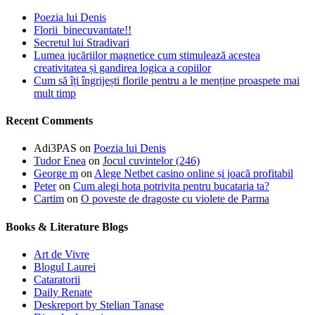
Poezia lui Denis
Florii binecuvantate!!
Secretul lui Stradivari
Lumea jucăriilor magnetice cum stimulează acestea
creativitatea și gandirea logica a copiilor
Cum să îți îngrijești florile pentru a le menține proaspete mai
mult timp
Recent Comments
Adi3PAS
on
Poezia lui Denis
Tudor Enea
on
Jocul cuvintelor (246)
George m
on
Alege Netbet casino online și joacă profitabil
Peter
on
Cum alegi hota potrivita pentru bucataria ta?
Cartim
on
O poveste de dragoste cu violete de Parma
Books & Literature Blogs
Art de Vivre
Blogul Laurei
Cataratorii
Daily Renate
Deskreport by Stelian Tanase