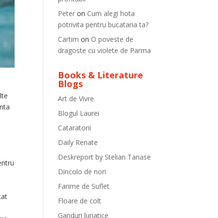
Peter
on
Cum alegi hota
potrivita pentru bucataria ta?
Cartim
on
O poveste de
dragoste cu violete de Parma
Books & Literature
Blogs
lte
Art de Vivre
inta
Blogul Laurei
Cataratorii
Daily Renate
Deskreport by Stelian Tanase
entru
Dincolo de nori
Farime de Suflet
cat
Floare de colt
Ganduri lunatice