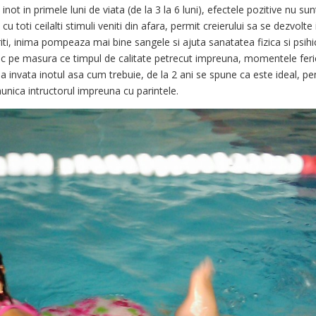
inot in primele luni de viata (de la 3 la 6 luni), efectele pozitive nu sun
u toti ceilalti stimuli veniti din afara, permit creierului sa se dezvolte 
riti, inima pompeaza mai bine sangele si ajuta sanatatea fizica si psihi
sc pe masura ce timpul de calitate petrecut impreuna, momentele feri
 a invata inotul asa cum trebuie, de la 2 ani se spune ca este ideal, pe
munica intructorul impreuna cu parintele.