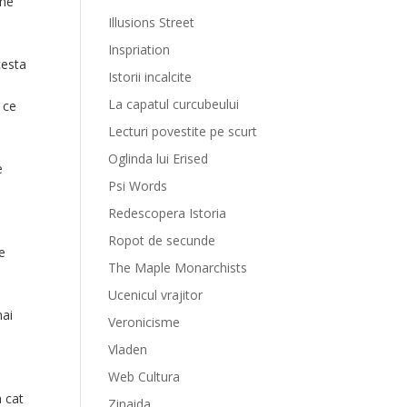
 ne
Illusions Street
Inspriation
cesta
Istorii incalcite
La capatul curcubeului
 ce
Lecturi povestite pe scurt
Oglinda lui Erised
e
Psi Words
Redescopera Istoria
Ropot de secunde
se
The Maple Monarchists
Ucenicul vrajitor
mai
Veronicisme
Vladen
Web Cultura
a cat
Zinaida