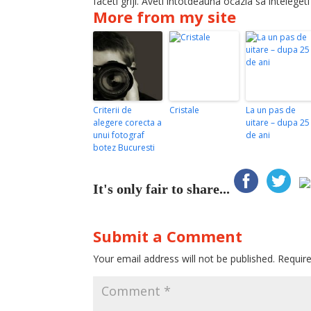
faceti griji. Aveti intotdeauna ocazia sa intelegeti 
More from my site
Criterii de
Cristale
La un pas de
alegere corecta a
uitare – dupa 25
unui fotograf
de ani
botez Bucuresti
It's only fair to share...
Submit a Comment
Your email address will not be published.
Requir