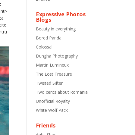
t
intr-
Expressive Photos
ca.
Blogs
cite
Beauty in everything
ntru
Bored Panda
Colossal
Dungha Photography
Martin Lumineux
The Lost Treasure
Twisted Sifter
Two cents about Romania
Unofficial Royalty
White Wolf Pack
Friends
Antic Shop