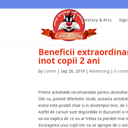
History & Arts
Sign
Travel
Beneficii extraordinar
inot copii 2 ani
by
Cartim
|
Sep 26, 2019
|
Advertising
|
0 com
Printre activitatile recomandate pentru dezvoltare
Stiti ca, potrivit diferitelor studii, aceasta activ
inotul este posibil chiar si in anotimpul rece, de ce
Astfel de cursuri sunt disponibile in Bucuresti si ma
va voi explica de ce nu ar trebui sa pierdeti mai m
Incurajarea unui copil mic sa se apropie de o a