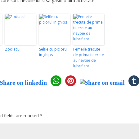
care sunt nevoile lui si sa gasiti o alta activitate.
Zodiacul
Selfie cu piciorul
Femeile trecute
in ghips
de prima tinerete
au nevoie de
lubrifiant
ed fields are marked
*