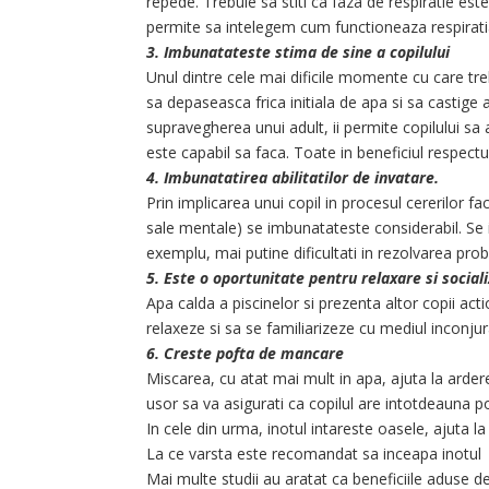
repede. Trebuie sa stiti ca faza de respiratie es
permite sa intelegem cum functioneaza respiratia
3. Imbunatateste stima de sine a copilului
Unul dintre cele mai dificile momente cu care tr
sa depaseasca frica initiala de apa si sa castige a
supravegherea unui adult, ii permite copilului sa
este capabil sa faca. Toate in beneficiul respectulu
4. Imbunatatirea abilitatilor de invatare.
Prin implicarea unui copil in procesul cererilor fac
sale mentale) se imbunatateste considerabil. Se i
exemplu, mai putine dificultati in rezolvarea pr
5. Este o oportunitate pentru relaxare si social
Apa calda a piscinelor si prezenta altor copii ac
relaxeze si sa se familiarizeze cu mediul inconj
6. Creste pofta de mancare
Miscarea, cu atat mai mult in apa, ajuta la arde
usor sa va asigurati ca copilul are intotdeauna p
In cele din urma, inotul intareste oasele, ajuta la
La ce varsta este recomandat sa inceapa inotul
Mai multe studii au aratat ca beneficiile aduse de