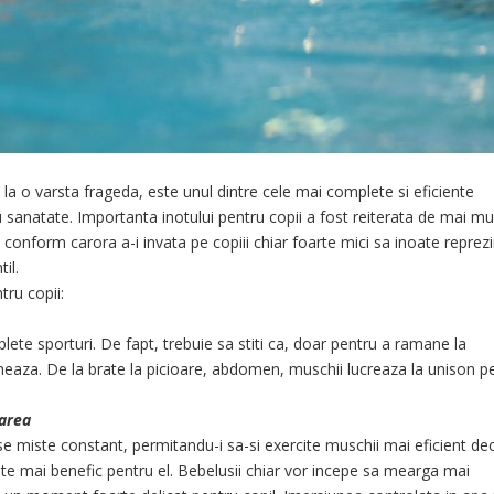
 la o varsta frageda, este unul dintre cele mai complete si eficiente
ru sanatate. Importanta inotului pentru copii a fost reiterata de mai mu
conform carora a-i invata pe copiii chiar foarte mici sa inoate reprez
il.
tru copii:
lete sporturi. De fapt, trebuie sa stiti ca, doar pentru a ramane la
oneaza. De la brate la picioare, abdomen, muschii lucreaza la unison p
narea
 se miste constant, permitandu-i sa-si exercite muschii mai eficient de
este mai benefic pentru el. Bebelusii chiar vor incepe sa mearga mai