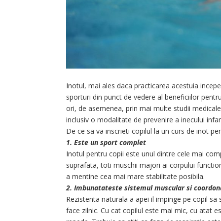
Inotul, mai ales daca practicarea acestuia incepe
sporturi din punct de vedere al beneficiilor pent
ori, de asemenea, prin mai multe studii medicale 
inclusiv o modalitate de prevenire a inecului infant
De ce sa va inscrieti copilul la un curs de inot pen
1. Este un sport complet
Inotul pentru copii este unul dintre cele mai comp
suprafata, toti muschii majori ai corpului functi
a mentine cea mai mare stabilitate posibila.
2. Imbunatateste sistemul muscular si coordo
Rezistenta naturala a apei il impinge pe copil sa
face zilnic. Cu cat copilul este mai mic, cu atat 