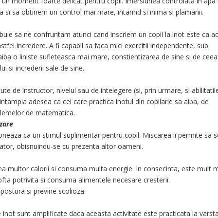
te un moment foarte delicat pentru copil. Imersiunea controlata in apa
 si sa obtinem un control mai mare, intarind si inima si plamanii.
ebuie sa ne confruntam atunci cand inscriem un copil la inot este ca a
stfel incredere. A fi capabil sa faca mici exercitii independente, sub
 aiba o liniste sufleteasca mai mare, constientizarea de sine si de ceea
i si increderii sale de sine.
ute de instructor, nivelul sau de intelegere (si, prin urmare, si abilitatil
ntampla adesea ca cei care practica inotul din copilarie sa aiba, de
oblemelor de matematica.
izare
tioneaza ca un stimul suplimentar pentru copil. Miscarea ii permite sa 
urator, obisnuindu-se cu prezenta altor oameni.
rea multor calorii si consuma multa energie. In consecinta, este mult 
ofta potrivita si consuma alimentele necesare cresterii.
 postura si previne scolioza.
 inot sunt amplificate daca aceasta activitate este practicata la varst