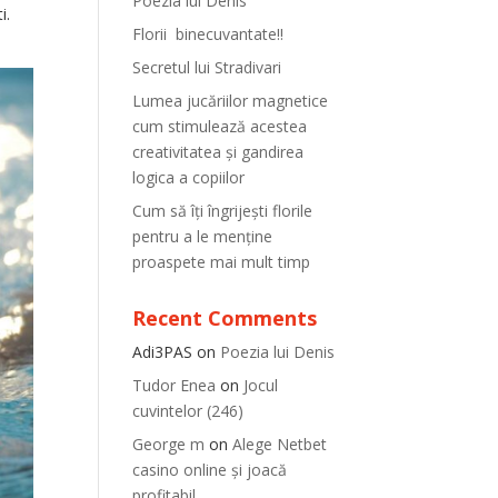
Poezia lui Denis
i.
Florii binecuvantate!!
Secretul lui Stradivari
Lumea jucăriilor magnetice
cum stimulează acestea
creativitatea și gandirea
logica a copiilor
Cum să îți îngrijești florile
pentru a le menține
proaspete mai mult timp
Recent Comments
Adi3PAS
on
Poezia lui Denis
Tudor Enea
on
Jocul
cuvintelor (246)
George m
on
Alege Netbet
casino online și joacă
profitabil