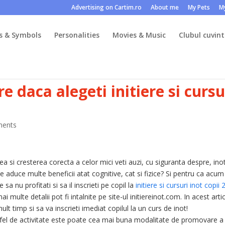
Advertising on Cartim.ro
About me
My Pets
M
s & Symbols
Personalities
Movies & Music
Clubul cuvint
e daca alegeti initiere si cursu
ments
a si cresterea corecta a celor mici veti auzi, cu siguranta despre, inot
itate aduce multe beneficii atat cognitive, cat si fizice? Si pentru ca acum
 sa nu profitati si sa il inscrieti pe copil la
initiere si cursuri inot copii 
i multe detalii pot fi intalnite pe site-ul initiereinot.com. In acest arti
ult timp si sa va inscrieti imediat copilul la un curs de inot!
stfel de activitate este poate cea mai buna modalitate de promovare a