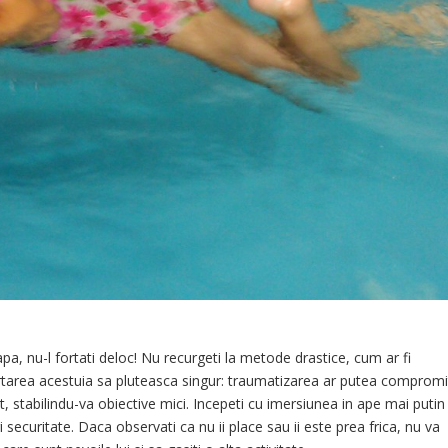
pa, nu-l fortati deloc! Nu recurgeti la metode drastice, cum ar fi
rtarea acestuia sa pluteasca singur: traumatizarea ar putea comprom
at, stabilindu-va obiective mici. Incepeti cu imersiunea in ape mai putin
eri securitate. Daca observati ca nu ii place sau ii este prea frica, nu va