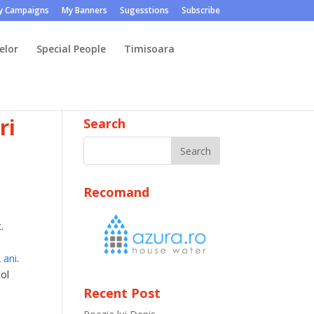
y Campaigns
My Banners
Sugesstions
Subscribe
elor
Special People
Timisoara
ri
Search
Recomand
.
2 ani
.
col
Recent Post