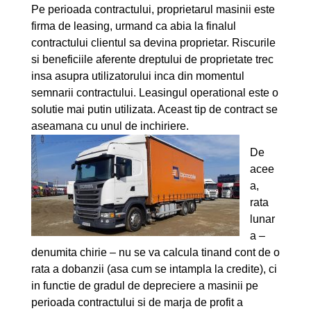
Pe perioada contractului, proprietarul masinii este
firma de leasing, urmand ca abia la finalul
contractului clientul sa devina proprietar. Riscurile
si beneficiile aferente dreptului de proprietate trec
insa asupra utilizatorului inca din momentul
semnarii contractului. Leasingul operational este o
solutie mai putin utilizata. Aceast tip de contract se
aseamana cu unul de inchiriere.
De
acee
a,
rata
lunar
a –
denumita chirie – nu se va calcula tinand cont de o
rata a dobanzii (asa cum se intampla la credite), ci
in functie de gradul de depreciere a masinii pe
perioada contractului si de marja de profit a