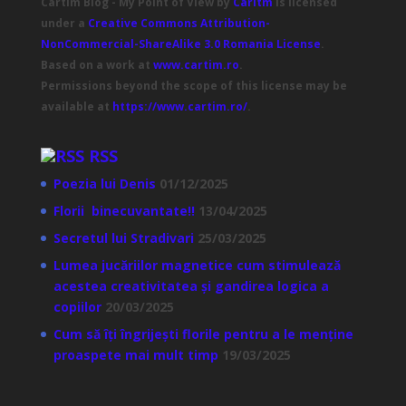
Cartim Blog - My Point of View
by
Caritm
is licensed
under a
Creative Commons Attribution-
NonCommercial-ShareAlike 3.0 Romania License
.
Based on a work at
www.cartim.ro
.
Permissions beyond the scope of this license may be
available at
https://www.cartim.ro/
.
RSS
Poezia lui Denis
01/12/2025
Florii binecuvantate!!
13/04/2025
Secretul lui Stradivari
25/03/2025
Lumea jucăriilor magnetice cum stimulează
acestea creativitatea și gandirea logica a
copiilor
20/03/2025
Cum să îți îngrijești florile pentru a le menține
proaspete mai mult timp
19/03/2025