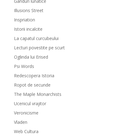
Ganduri lunatice
Illusions Street
Inspriation
Istorii incalcite
La capatul curcubeului
Lecturi povestite pe scurt
Oglinda lui Erised
Psi Words
Redescopera Istoria
Ropot de secunde
The Maple Monarchists
Ucenicul vrajitor
Veronicisme
Vladen
Web Cultura