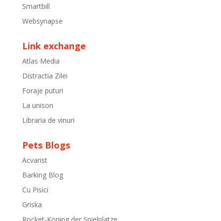
Smartbill
Websynapse
Link exchange
Atlas Media
Distractia Zilei
Foraje puturi
La unison
Libraria de vinuri
Pets Blogs
Acvarist
Barking Blog
Cu Pisici
Griska
Rocket-Koning der Spielplatze