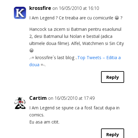
krossfire
on 16/05/2010 at 16:10
I Am Legend ? Ce treaba are cu comicurile 😀 ?
Hancock sa zicem si Batman pentru esaolunul
2, desi Batmanul lui Nolan e bestial (adica
ultimele doua filme). Alfel, Watchmen si Sin City
😀
.-= krossfire´s last blog ..
Top Tweets – Editia a
doua
=-.
Reply
Cartim
on 16/05/2010 at 17:49
I Am Legend se spune ca a fost facut dupa in
comics.
Eu asa am citit.
Reply