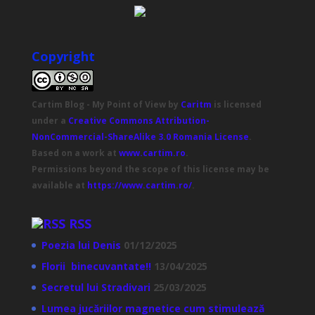
Copyright
Cartim Blog - My Point of View
by
Caritm
is licensed
under a
Creative Commons Attribution-
NonCommercial-ShareAlike 3.0 Romania License
.
Based on a work at
www.cartim.ro
.
Permissions beyond the scope of this license may be
available at
https://www.cartim.ro/
.
RSS
Poezia lui Denis
01/12/2025
Florii binecuvantate!!
13/04/2025
Secretul lui Stradivari
25/03/2025
Lumea jucăriilor magnetice cum stimulează