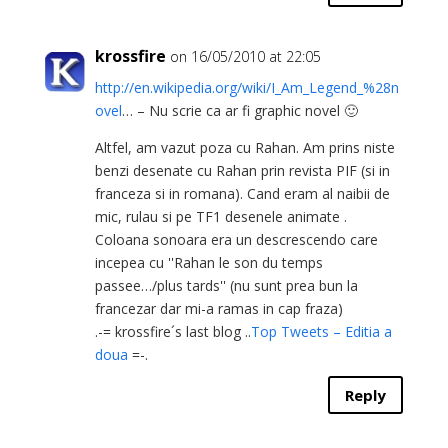
krossfire
on 16/05/2010 at 22:05
http://en.wikipedia.org/wiki/I_Am_Legend_%28n
ovel
… – Nu scrie ca ar fi graphic novel 🙂
Altfel, am vazut poza cu Rahan. Am prins niste
benzi desenate cu Rahan prin revista PIF (si in
franceza si in romana). Cand eram al naibii de
mic, rulau si pe TF1 desenele animate .
Coloana sonoara era un descrescendo care
incepea cu ''Rahan le son du temps
passee…/plus tards'' (nu sunt prea bun la
francezar dar mi-a ramas in cap fraza)
.-= krossfire´s last blog ..
Top Tweets – Editia a
doua
=-.
Reply