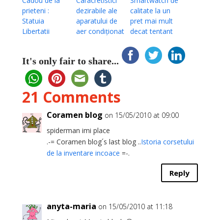
Cadou de la
Caracretistici
Smartwatch de
prieteni :
dezirabile ale
calitate la un
Statuia
aparatului de
pret mai mult
Libertatii
aer condiționat
decat tentant
It's only fair to share...
21 Comments
Coramen blog
on 15/05/2010 at 09:00
spiderman imi place
.-= Coramen blog´s last blog ..
Istoria corsetului
de la inventare incoace
=-.
Reply
anyta-maria
on 15/05/2010 at 11:18