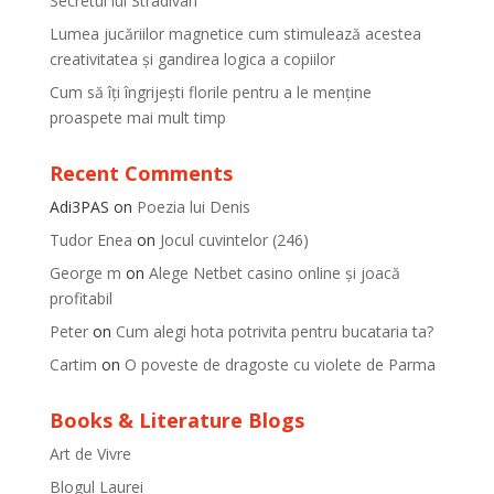
Secretul lui Stradivari
Lumea jucăriilor magnetice cum stimulează acestea
creativitatea și gandirea logica a copiilor
Cum să îți îngrijești florile pentru a le menține
proaspete mai mult timp
Recent Comments
Adi3PAS
on
Poezia lui Denis
Tudor Enea
on
Jocul cuvintelor (246)
George m
on
Alege Netbet casino online și joacă
profitabil
Peter
on
Cum alegi hota potrivita pentru bucataria ta?
Cartim
on
O poveste de dragoste cu violete de Parma
Books & Literature Blogs
Art de Vivre
Blogul Laurei