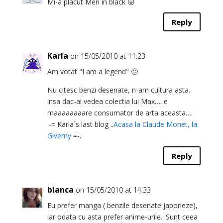
Mi-a placut Men in black 😛
Reply
Karla
on 15/05/2010 at 11:23
Am votat "I am a legend" 🙂
Nu citesc benzi desenate, n-am cultura asta.
insa dac-ai vedea colectia lui Max…. e
maaaaaaaare consumator de arta aceasta….
.-= Karla´s last blog ..
Acasa la Claude Monet, la
Giverny
=-.
Reply
bianca
on 15/05/2010 at 14:33
Eu prefer manga ( benzile desenate japoneze),
iar odata cu asta prefer anime-urile.. Sunt ceea