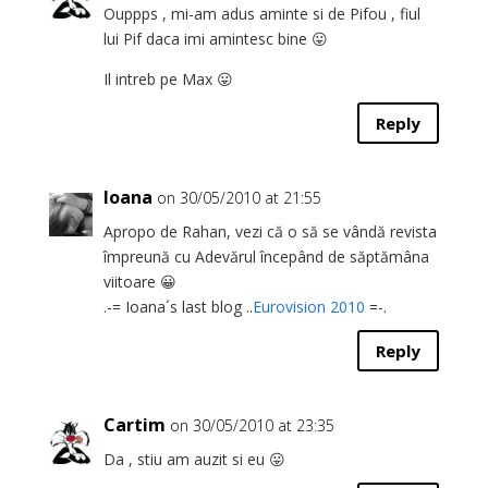
Ouppps , mi-am adus aminte si de Pifou , fiul
lui Pif daca imi amintesc bine 😛
Il intreb pe Max 😛
Reply
Ioana
on 30/05/2010 at 21:55
Apropo de Rahan, vezi că o să se vândă revista
împreună cu Adevărul începând de săptămâna
viitoare 😀
.-= Ioana´s last blog ..
Eurovision 2010
=-.
Reply
Cartim
on 30/05/2010 at 23:35
Da , stiu am auzit si eu 😛