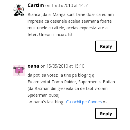
Cartim
on 15/05/2010 at 14:51
Bianca ,da si Manga sunt faine doar ca eu am
impresia ca desenele acelea seamana foarte
mult unele cu altele, aceias expeesivitate a
fetei . Uneori ii incurc 😛
Reply
oana
on 15/05/2010 at 15:10
da poti sa votezi la tine pe blog? :)))
Eu am votat Tomb Raider, Supermen si Batlan
(da Batman din greseala ca de fapt vroiam
Spiderman oups)
.-= oana´s last blog ..
Cu ochii pe Cannes
=-.
Reply