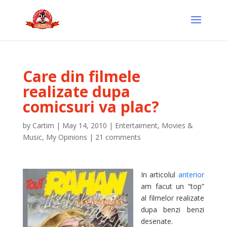
Care din filmele
realizate dupa
comicsuri va plac?
by
Cartim
|
May 14, 2010
|
Entertaiment
,
Movies &
Music
,
My Opinions
|
21 comments
In articolul
anterior
am facut un “top”
al filmelor realizate
dupa benzi benzi
desenate.