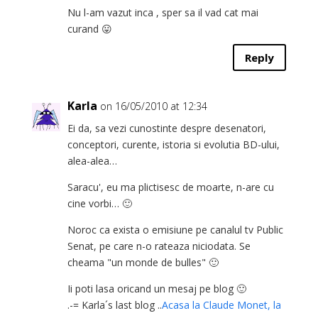
Nu l-am vazut inca , sper sa il vad cat mai
curand 😛
Reply
Karla
on 16/05/2010 at 12:34
Ei da, sa vezi cunostinte despre desenatori,
conceptori, curente, istoria si evolutia BD-ului,
alea-alea…
Saracu', eu ma plictisesc de moarte, n-are cu
cine vorbi… 🙂
Noroc ca exista o emisiune pe canalul tv Public
Senat, pe care n-o rateaza niciodata. Se
cheama "un monde de bulles" 🙂
Ii poti lasa oricand un mesaj pe blog 🙂
.-= Karla´s last blog ..
Acasa la Claude Monet, la