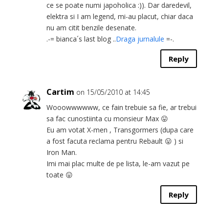
ce se poate numi japoholica :)). Dar daredevil,
elektra si I am legend, mi-au placut, chiar daca
nu am citit benzile desenate.
.-= bianca´s last blog ..
Draga jurnalule
=-.
Reply
Cartim
on 15/05/2010 at 14:45
Wooowwwwww, ce fain trebuie sa fie, ar trebui
sa fac cunostiinta cu monsieur Max 😛
Eu am votat X-men , Transgormers (dupa care
a fost facuta reclama pentru Rebault 😛 ) si
Iron Man.
Imi mai plac multe de pe lista, le-am vazut pe
toate 😛
Reply