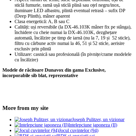
sticlă fumurie, ramă ușă sticlă plină sau oțel negru/inox,
iluminare LED albastru, plintă eventual retrasă – sufix DP
(Deep Plinth), mâner aparent
Clasa energetică: A, B sau C
Calități: uși reversibile (la DX-46.103K mâner fix pe stânga),
închidere cu cheie numai la DX-46.103K, dezghețare
automată, încălzire pe timp de iarnă (nu la 7, 19 și 52 sticle),
filtru cu cărbune activ numai la 46, 51 și 52 sticle, aerisire
exclusiv prin plintă
Utilizare: casnică sau profesională (în pivnițe/crame modelele
cu încălzire)
Modele de răcitoare Dunavox din gama Exclusive,
incorporabile sib blat, reprezentative
More from my site
Joseph Pulitzer, un vizionar
Intelepciune japoneza (II)
Jocul cuvintelor (94)
RDS si angajatii sai