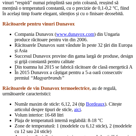
vinuri “respiră” numai prinplintă sau prin coloană, reușind să
mențină o temperatură constantă, cu o precizie de 0,1-0,2 °C, fiind
în același timp foarte elegant, silențios și cu o finisare deosebită.
Răcitoarele pentru vinuri Dunavox
Compania Dunavox (
www.dunavox.com
) din Ungaria
produce răcitoare pentru vin din 2006.
Răcitoarele Dunavox sunt vândute în peste 32 țări din Europa
și Asia
Succesul Dunavox provine din gama largă de produse, design
și grijă constantă pentru calitate
Din toamna lui 2015 se fabrică răcitoare de clasă energetică A
În 2015 Dunavox a câștigat pentru a 5-a oară consecutiv
premiul
“
Magyarbrands”
Răcitoarele de vin Dunavox termoelectrice,
au de regulă,
următoarele caracteristici:
Număr maxim de sticle: 6,12, 24 (tip
Bordeaux
). Citește
articolul despre tipuri de sticle,
aici
.
Volum interior: 16-68 litri
Plaja de temperatură internă reglabilă: 8-18 °C
Zone de temperatură: 1 (modelele cu 6,12 sticle), 2 (modelele
cu 12 sau 24 sticle)