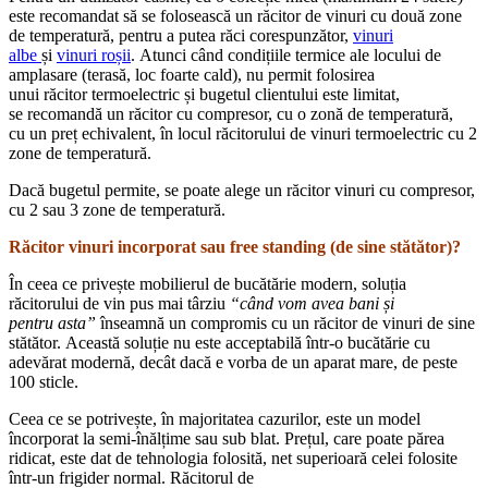
este recomandat să se folosească un răcitor de vinuri cu două zone
de temperatură, pentru a putea răci corespunzător,
vinuri
albe
și
vinuri roșii
. Atunci când condițiile termice ale locului de
amplasare (terasă, loc foarte cald), nu permit folosirea
unui răcitor termoelectric și bugetul clientului este limitat,
se recomandă un răcitor cu compresor, cu o zonă de temperatură,
cu un preț echivalent, în locul răcitorului de vinuri termoelectric cu 2
zone de temperatură.
Dacă bugetul permite, se poate alege un răcitor vinuri cu compresor,
cu 2 sau 3 zone de temperatură.
Răcitor vinuri incorporat sau free standing (de sine stătător)?
În ceea ce privește mobilierul de bucătărie modern, soluția
răcitorului de vin pus mai târziu
“când
vom
avea
bani și
pentru
asta
”
înseamnă un compromis cu un răcitor de vinuri de sine
stătător. Această soluție nu este acceptabilă într-o bucătărie cu
adevărat modernă, decât dacă e vorba de un aparat mare, de peste
100 sticle.
Ceea ce se potrivește, în majoritatea cazurilor, este un model
încorporat la semi-înălțime sau sub blat. Prețul, care poate părea
ridicat, este dat de tehnologia folosită, net superioară celei folosite
într-un frigider normal. Răcitorul de