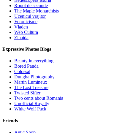
Redescopera Istoria
Ropot de secunde
The Maple Monarchists
Ucenicul vrajitor
Veronicisme
Vladen
Web Cultura
Zinaida
Expressive Photos Blogs
Beauty in everything
Bored Panda
Colossal
Dungha Photography
Martin Lumineux
The Lost Treasure
Twisted Sifter
Two cents about Romania
Unofficial Royalty
White Wolf Pack
Friends
Antic Shop