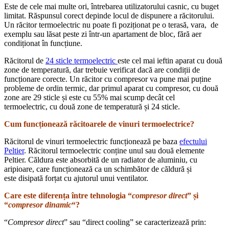
Este de cele mai multe ori, întrebarea utilizatorului casnic, cu buget
limitat. Răspunsul corect depinde locul de dispunere a răcitorului.
Un răcitor termoelectric nu poate fi poziționat pe o terasă, vara, de
exemplu sau lăsat peste zi într-un apartament de bloc, fără aer
condiționat în funcțiune.
Răcitorul de
24 sticle termoelectric
este cel mai ieftin aparat cu două
zone de temperatură, dar trebuie verificat dacă are condiții de
funcționare corecte. Un răcitor cu compresor va pune mai puține
probleme de ordin termic, dar primul aparat cu compresor, cu două
zone are 29 sticle și este cu 55% mai scump decât cel
termoelectric, cu două zone de temperatură și 24 sticle.
Cum funcționează răcitoarele de vinuri termoelectrice?
Răcitorul de vinuri termoelectric funcționează pe baza
efectului
Peltier
. Răcitorul termoelectric conține unul sau două elemente
Peltier. Căldura este absorbită de un radiator de aluminiu, cu
aripioare, care funcționează ca un schimbător de căldură și
este disipată forțat cu ajutorul unui ventilator.
Care este diferența între tehnologia “
compresor direct
” și
“
compresor dinamic
“?
“
C
ompresor
direct
” sau “direct cooling” se caracterizează prin: