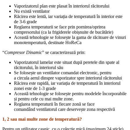
Vaporizatorul plan este plasat în interiorul răcitorului
Nu există ventilator
Răcirea este lentă, iar variația de temperatură în interior este
de 3-6 grade
Reglarea temperaturii se face prin pornirea/oprirea
compresorului (ca la frigiderele obișnuite de bucătărie)
Această tehnologie se folosește la gama de răcitoare de vinuri
monotemperatură, destinate HoReCa
“
Compresor Dinamic
” se caracterizează prin:
Vaporizatorul lamelar este situat după peretele din spate al
răcitorului, în interiorul său
Se folosește un ventilator comandat electronic, pentru
a circula aerul dinspre vaporizator spre interiorul răcitorului
Răcirea este rapidă, iar variația de temperatură în interiorul
zonei este de 1-3 grade
Această tehnologie se folosește pentru modelele încorporabile
și pentru cele cu mai multe zone.
Reglarea temperaturii în fiecare zonă se face
comandând ventilatorul care deservește zona respectivă
1, 2 sau mai multe zone de temperatură?
Pentru un utilizator casnic, cu o colecție mică (maximum 24 sticle)