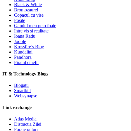
Black & White
Brontozaurel
Copacul cu vise
Fosile
Gandul meu pe o foaie
Intre vis si realitate
Ioana Radu
Jooble
Krossfire’s Blog
Kundalini
Pandhora
Piratul cinefil
IT & Technology Blogs
Blogatu
Smartbill
Websynapse
Link exchange
Atlas Media
Distractia Zilei
Foraje puturi