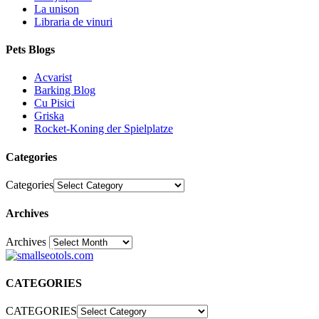
La unison
Libraria de vinuri
Pets Blogs
Acvarist
Barking Blog
Cu Pisici
Griska
Rocket-Koning der Spielplatze
Categories
Categories
Archives
Archives
30
CATEGORIES
CATEGORIES