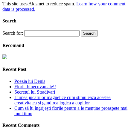
This site uses Akismet to reduce spam.
Learn how your comment
data is processed.
Search
Search for:
Recomand
Recent Post
Poezia lui Denis
Florii binecuvantate!!
Secretul lui Stradivari
Lumea jucăriilor magnetice cum stimulează acestea
creativitatea și gandirea logica a copiilor
Cum să îți îngrijești florile pentru a le menține proaspete mai
mult timp
Recent Comments