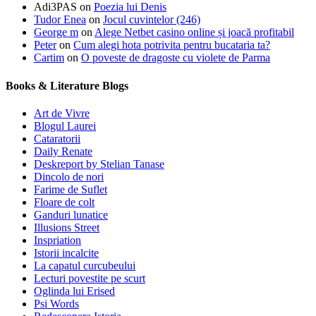
Adi3PAS
on
Poezia lui Denis
Tudor Enea
on
Jocul cuvintelor (246)
George m
on
Alege Netbet casino online și joacă profitabil
Peter
on
Cum alegi hota potrivita pentru bucataria ta?
Cartim
on
O poveste de dragoste cu violete de Parma
Books & Literature Blogs
Art de Vivre
Blogul Laurei
Cataratorii
Daily Renate
Deskreport by Stelian Tanase
Dincolo de nori
Farime de Suflet
Floare de colt
Ganduri lunatice
Illusions Street
Inspriation
Istorii incalcite
La capatul curcubeului
Lecturi povestite pe scurt
Oglinda lui Erised
Psi Words