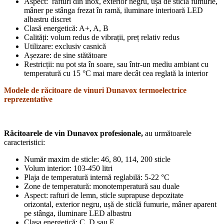
Aspect: rafturi din inox, exterior negru, ușă de sticlă fumurie,
mâner pe stânga frezat în ramă, iluminare interioară LED
albastru discret
Clasă energetică: A+, A, B
Calități: volum redus de vibrații, preț relativ redus
Utilizare: exclusiv casnică
Așezare: de sine stătătoare
Restricții: nu pot sta în soare, sau într-un mediu ambiant cu
temperatură cu 15 °C mai mare decât cea reglată la interior
Modele de răcitoare de vinuri Dunavox termoelectrice
reprezentative
Răcitoarele de vin
Dunavox profesionale
,
au următoarele
caracteristici:
Număr maxim de sticle: 46, 80, 114, 200 sticle
Volum interior: 103-450 litri
Plaja de temperatură internă reglabilă: 5-22 °C
Zone de temperatură: monotemperatură sau duale
Aspect: rafturi de lemn, sticle suprapuse depozitate
orizontal, exterior negru, ușă de sticlă fumurie, mâner aparent
pe stânga, iluminare LED albastru
Clasa energetică: C, D sau E