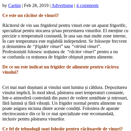
by
Cartim
|
Feb 28, 2019
|
Advertising
|
4 comments
Ce este un răcitor de vinuri?
Răcitorul de vin sau frigiderul pentru vinuri este un aparat frigorific,
specializat pentru stocarea și/sau prezentarea vinurilor. El menține cu
precizie o temperatură constantă, în una sau mai multe zone interne,
în care temperatura este reglabilă independent. Se folosește frecvent
și denumirea de
“
frigider vinuri
” sau
“
vitrină vinuri
”.
Profesioniștii folosesc noțiunea de “
răcitor vinuri
” pentru a nu
se confunda cu noțiunea de frigider obișnuit pentru alimente.
De ce nu este indicat un frigider de alimente pentru răcirea
vinului?
Cei mai mari dușmani ai vinului sunt lumina și căldura. Depozitarea
vinului implică, în mod ideal, păstrarea unei temperaturi constante,
într-o atmosferă controlată din punct de vedere umiditate și mirosuri,
fără lumină și fără vibrații. Un frigider normal pentru alimente nu
poate asigura niciuna dintre aceste condiții. Folosirea de aparate
electrocasnice din ce în ce mai specializate este recomandată,
inclusiv pentru păstrarea vinurilor.
Ce fel de tehnologii sunt folosite pentru răcitoarele de vinuri?