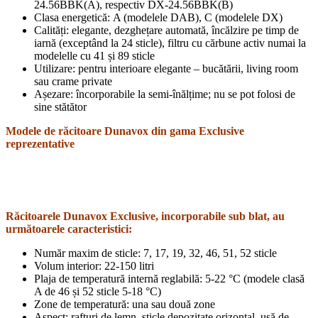
24.56BBK(A), respectiv DX-24.56BBK(B)
Clasa energetică: A (modelele DAB), C (modelele DX)
Calități: elegante, dezghețare automată, încălzire pe timp de
iarnă (exceptând la 24 sticle), filtru cu cărbune activ numai la
modelelle cu 41 și 89 sticle
Utilizare: pentru interioare elegante – bucătării, living room
sau crame private
Așezare: încorporabile la semi-înălțime; nu se pot folosi de
sine stătător
Modele de răcitoare Dunavox din gama Exclusive
reprezentative
Răcitoarele Dunavox Exclusive, incorporabile sub blat, au
următoarele caracteristici:
Număr maxim de sticle: 7, 17, 19, 32, 46, 51, 52 sticle
Volum interior: 22-150 litri
Plaja de temperatură internă reglabilă: 5-22 °C (modele clasă
A de 46 și 52 sticle 5-18 °C)
Zone de temperatură: una sau două zone
Aspect: rafturi de lemn, sticle depozitate orizontal, ușă de