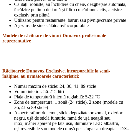
Calități: robuste, au închidere cu cheie, dezghețare automată,
încălzire pe timp de iarnă și filtru cu cărbune activ, aerisire
exclusiv prin plintă
Utilizare: pentru restaurante, baruri sau pivnițe/crame private
Așezare: de sine stătătoare/încorporabile
Modele de răcitoare de vinuri Dunavox profesionale
reprezentative
Răcitoarele Dunavox Exclusive, incorporabile la semi-
înălțime, au următoarele caracteristici:
Număr maxim de sticle: 24, 36, 41, 89 sticle
Volum interior: 56-215 litri
Plaja de temperatură internă reglabilă: 5-22 °C
Zone de temperatură: 1 zonă (24 sticle), 2 zone (modele cu
36, 41 și 89 sticle)
Aspect: rafturi de lemn, sticle depozitate orizontal, exterior
negru, ușă de sticlă fumurie, ramă de ușă neagră sau
inox, mâner aparent pe fața ușii, iluminare LED albastru,
uși reversibile sau modele cu ușă pe stânga sau dreapta – DX-