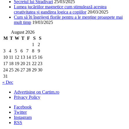
Secretul lui Stradivari
25/03/2025
Lumea jucăriilor magnetice cum stimulează acestea
creativitatea și gandirea logica a copiilor
20/03/2025
Cum să îți îngrijești florile pentru a le menține proaspete mai
mult timp
19/03/2025
August 2026
M
T
W
T
F
S
S
1
2
3
4
5
6
7
8
9
10
11
12
13
14
15
16
17
18
19
20
21
22
23
24
25
26
27
28
29
30
31
« Dec
Advertising on Cartim.ro
Privacy Policy
Facebook
Twitter
Instagram
RSS