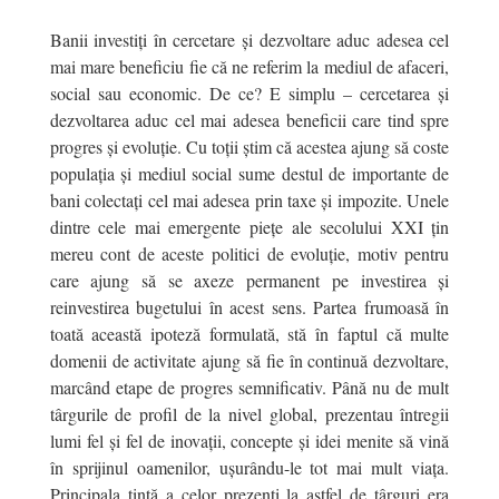
Banii investiți în cercetare și dezvoltare aduc adesea cel
mai mare beneficiu fie că ne referim la mediul de afaceri,
social sau economic. De ce? E simplu – cercetarea și
dezvoltarea aduc cel mai adesea beneficii care tind spre
progres și evoluție. Cu toții știm că acestea ajung să coste
populația și mediul social sume destul de importante de
bani colectați cel mai adesea prin taxe și impozite. Unele
dintre cele mai emergente piețe ale secolului XXI țin
mereu cont de aceste politici de evoluție, motiv pentru
care ajung să se axeze permanent pe investirea și
reinvestirea bugetului în acest sens. Partea frumoasă în
toată această ipoteză formulată, stă în faptul că multe
domenii de activitate ajung să fie în continuă dezvoltare,
marcând etape de progres semnificativ. Până nu de mult
târgurile de profil de la nivel global, prezentau întregii
lumi fel și fel de inovații, concepte și idei menite să vină
în sprijinul oamenilor, ușurându-le tot mai mult viața.
Principala țintă a celor prezenți la astfel de târguri era