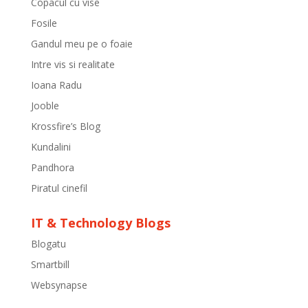
Copacul cu vise
Fosile
Gandul meu pe o foaie
Intre vis si realitate
Ioana Radu
Jooble
Krossfire’s Blog
Kundalini
Pandhora
Piratul cinefil
IT & Technology Blogs
Blogatu
Smartbill
Websynapse