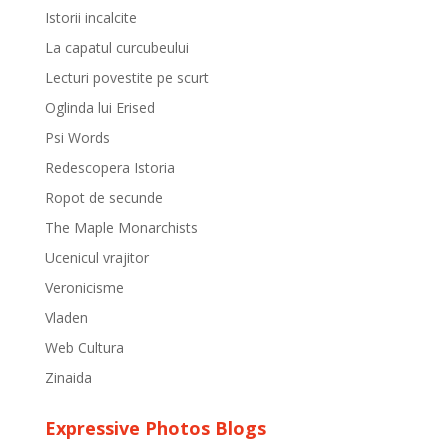
Istorii incalcite
La capatul curcubeului
Lecturi povestite pe scurt
Oglinda lui Erised
Psi Words
Redescopera Istoria
Ropot de secunde
The Maple Monarchists
Ucenicul vrajitor
Veronicisme
Vladen
Web Cultura
Zinaida
Expressive Photos Blogs