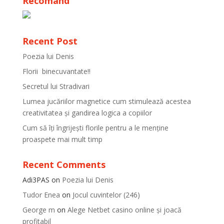
Recomand
Recent Post
Poezia lui Denis
Florii binecuvantate!!
Secretul lui Stradivari
Lumea jucăriilor magnetice cum stimulează acestea
creativitatea și gandirea logica a copiilor
Cum să îți îngrijești florile pentru a le menține
proaspete mai mult timp
Recent Comments
Adi3PAS
on
Poezia lui Denis
Tudor Enea
on
Jocul cuvintelor (246)
George m
on
Alege Netbet casino online și joacă
profitabil