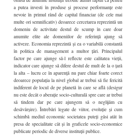
a putea investi în produse și procese performanțe este
nevoie în primul rând de capital financiar (de cele mai
multe ori semnificativ) deoarece cercetarea reprezintă un
domeniu de activitate destul de scump în care doar
anumite elite ale domeniilor de referință ajung să
activeze. Economia reprezintă și ea o variabilă constantă
în politica de management a multor țări. Principalul
factor pe care ajunge să-l reflecte este calitatea vieții,
indicator care ajunge să difere destul de mult de la o țară
la alta – lucru ce în aparență nu pare chiar foarte corect
deoarece populația la nivel global ar trebui să fie fericită
indiferent de locul de pe planetă în care se află (desigur
nu este decât o aberație socio-culturală spre care ar trebui
să tindem dar pe care ajungem să o neglijăm cu
desăvârșire). Întrebări legate de viitor, evoluție și cum
schimbă mediul economic societatea puteți găsi atât în
presa de specialitate cât și în graficele socio-economice
publicate periodic de diverse instituții publice.