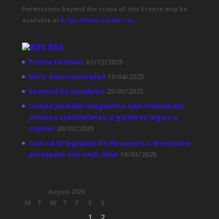
Permissions beyond the scope of this license may be
available at
https://www.cartim.ro/
.
RSS
Poezia lui Denis
01/12/2025
Florii binecuvantate!!
13/04/2025
Secretul lui Stradivari
25/03/2025
Lumea jucăriilor magnetice cum stimulează
acestea creativitatea și gandirea logica a
copiilor
20/03/2025
Cum să îți îngrijești florile pentru a le menține
proaspete mai mult timp
19/03/2025
August 2026
M
T
W
T
F
S
S
1
2