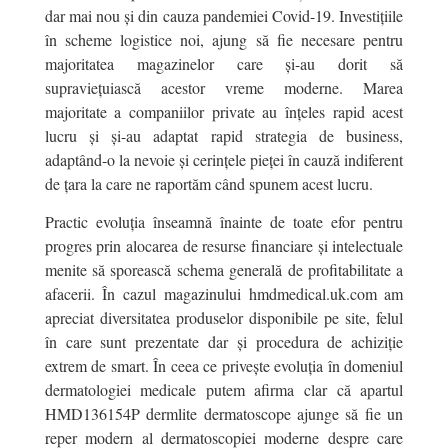
dar mai nou și din cauza pandemiei Covid-19. Investițiile
în scheme logistice noi, ajung să fie necesare pentru
majoritatea magazinelor care și-au dorit să
supraviețuiască acestor vreme moderne. Marea
majoritate a companiilor private au înțeles rapid acest
lucru și și-au adaptat rapid strategia de business,
adaptând-o la nevoie și cerințele pieței în cauză indiferent
de țara la care ne raportăm când spunem acest lucru.
Practic evoluția înseamnă înainte de toate efor pentru
progres prin alocarea de resurse financiare și intelectuale
menite să sporească schema generală de profitabilitate a
afacerii. În cazul magazinului hmdmedical.uk.com am
apreciat diversitatea produselor disponibile pe site, felul
în care sunt prezentate dar și procedura de achiziție
extrem de smart. În ceea ce privește evoluția în domeniul
dermatologiei medicale putem afirma clar că apartul
HMD136154P dermlite dermatoscope ajunge să fie un
reper modern al dermatoscopiei moderne despre care