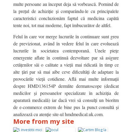
multe persoane au început deja să vorbească. Pornind de
la prețul de achiziție și comparându-le cu principalele
caracteristici concluzionăm faptul că medicina capătă
tente noi, tot mai moderne, fapt îmbucurător de altfel.
Felul în care vor merge lucrurile în continuare sunt greu
de previzionat, având în vedere felul în care evoluează
lucrurile în societatea contemporană. Unele piețe
emergente aflate în continuă dezvoltare par să asigure
cetățenilor săi o calitate a vieții mai ridicată în timp ce
alte țări par să mai aibe ceve dificultăți de adaptare la
provocările vieții cotidiene. Află mai multe informații
despre HMD136154P dermlite dermatoscope (dedicat
medicilor și persoanelor specializate în achiziția de
aparatură medicală) iar dacă vrei să consulți un bioritm
de e-commerce extrem de bine pus la punct consultă și
analizează cu atenție site-ul hmdmedical.uk.com.
More from my site