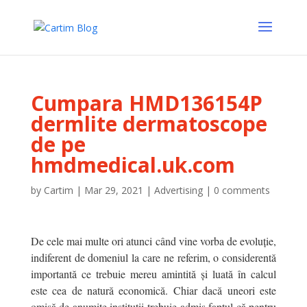
Cumpara HMD136154P
dermlite dermatoscope
de pe
hmdmedical.uk.com
by
Cartim
|
Mar 29, 2021
|
Advertising
|
0 comments
De cele mai multe ori atunci când vine vorba de evoluție,
indiferent de domeniul la care ne referim, o considerentă
importantă ce trebuie mereu amintită și luată în calcul
este cea de natură economică. Chiar dacă uneori este
omisă de anumite instituții trebuie admis faptul că pentru