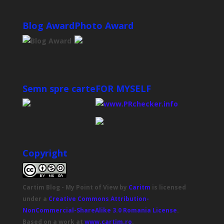
Blog Award
Photo Award
Semn spre carte
FOR MYSELF
Copyright
Cartim Blog - My Point of View
by
Caritm
is licensed
under a
Creative Commons Attribution-
NonCommercial-ShareAlike 3.0 Romania License
.
Based on a work at
www.cartim.ro
.