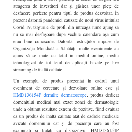
atragerea de investitori dar și găsirea unor piețe de
desfacere perfecte pentru tipul de produs dezvoltat. În
prezent datorită pandemiei cauzate de noul virus intitulat
Covid-19, târgurile de profil din întreaga lume ajung să
nu se mai desfășoare după vechile calendare așa cum
erau bine cunoscute. Datorită restricțiilor impuse de
Organizația Mondială a Sănătății multe evenimente au
ajuns să se mute cu totul în mediul online, mediu
tehnologizat de tot felul de aplicații bazate pe live
streaming de înaltă calitate.
Un exemplu de produs prezentat în cadrul unui
eveniment de cercetare și dezvoltare online este și
HMD136154P dermlite dermatoscope
, produs dedicat
domeniului medical mai exact zonei de dermatologie
unde a obținut rezultate extrem de pozitive, fiind evaluat
ca un produs de înaltă calitate atât de cadrele medicale
avizate domeniului cât și de pacienții care au fost
examinați și tratați cu dispozitivul HMD136154P