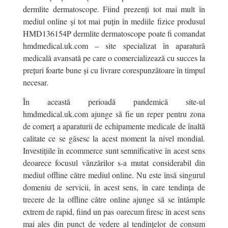
dermlite dermatoscope. Fiind prezenți tot mai mult în
mediul online și tot mai puțin în mediile fizice produsul
HMD136154P dermlite dermatoscope poate fi comandat
hmdmedical.uk.com – site specializat în aparatură
medicală avansată pe care o comercializează cu succes la
prețuri foarte bune și cu livrare corespunzătoare în timpul
necesar.
În această perioadă pandemică site-ul
hmdmedical.uk.com ajunge să fie un reper pentru zona
de comerț a aparaturii de echipamente medicale de înaltă
calitate ce se găsesc la acest moment la nivel mondial.
Investițiile în ecommerce sunt semnificative în acest sens
deoarece focusul vânzărilor s-a mutat considerabil din
mediul offline către mediul online. Nu este însă singurul
domeniu de servicii, în acest sens, în care tendința de
trecere de la offline către online ajunge să se întâmple
extrem de rapid, fiind un pas oarecum firesc în acest sens
mai ales din punct de vedere al tendințelor de consum