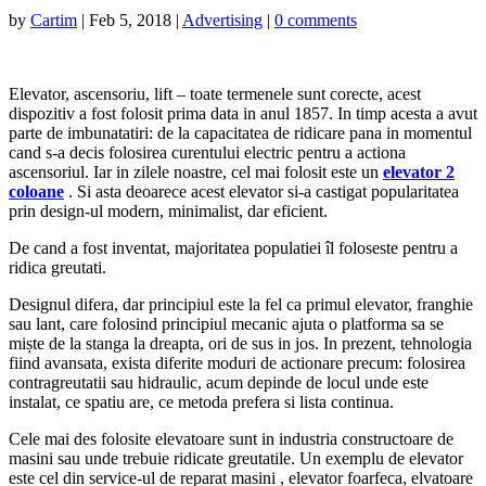
by
Cartim
|
Feb 5, 2018
|
Advertising
|
0 comments
Elevator, ascensoriu, lift – toate termenele sunt corecte, acest
dispozitiv a fost folosit prima data in anul 1857. In timp acesta a avut
parte de imbunatatiri: de la capacitatea de ridicare pana in momentul
cand s-a decis folosirea curentului electric pentru a actiona
ascensoriul. Iar in zilele noastre, cel mai folosit este un
elevator 2
coloane
. Si asta deoarece acest elevator si-a castigat popularitatea
prin design-ul modern, minimalist, dar eficient.
De cand a fost inventat, majoritatea populatiei îl foloseste pentru a
ridica greutati.
Designul difera, dar principiul este la fel ca primul elevator, franghie
sau lant, care folosind principiul mecanic ajuta o platforma sa se
miște de la stanga la dreapta, ori de sus in jos. In prezent, tehnologia
fiind avansata, exista diferite moduri de actionare precum: folosirea
contragreutatii sau hidraulic, acum depinde de locul unde este
instalat, ce spatiu are, ce metoda prefera si lista continua.
Cele mai des folosite elevatoare sunt in industria constructoare de
masini sau unde trebuie ridicate greutatile. Un exemplu de elevator
este cel din service-ul de reparat masini , elevator foarfeca, elvatoare