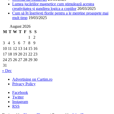
Lumea jucăriilor magnetice cum stimulează acestea
creativitatea și gandirea logica a copiilor
20/03/2025
Cum să îți îngrijești florile pentru a le menține proaspete mai
mult timp
19/03/2025
August 2026
M
T
W
T
F
S
S
1
2
3
4
5
6
7
8
9
10
11
12
13
14
15
16
17
18
19
20
21
22
23
24
25
26
27
28
29
30
31
« Dec
Advertising on Cartim.ro
Privacy Policy
Facebook
Twitter
Instagram
RSS