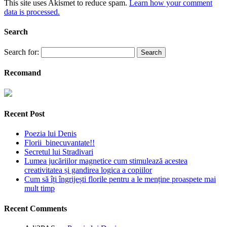
This site uses Akismet to reduce spam.
Learn how your comment
data is processed.
Search
Search for:
Recomand
Recent Post
Poezia lui Denis
Florii binecuvantate!!
Secretul lui Stradivari
Lumea jucăriilor magnetice cum stimulează acestea
creativitatea și gandirea logica a copiilor
Cum să îți îngrijești florile pentru a le menține proaspete mai
mult timp
Recent Comments