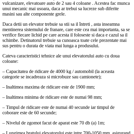
vulcanizare, elevatoare auto de 2 sau 4 coloane . Acestea fac munca
unui mecanic mai usoara, daca ar trebui sa lucreze sub diferite
masini sau alte componente grele.
Daca detii un elevator trebuie sa stii sa il întreti , asta inseamna
mentinerea sistemului de franare, care este cea mai importanta, sa se
verifice fiecare lichid pe care acesta il foloseste si daca e cazul sa il
schimbe. Detinatorul trebuie sa cunoasca toate cele prezentate mai
sus pentru o durata de viata mai lunga a produsului.
Cateva caracteristici tehnice ale unui elevatorului auto cu doua
coloane:
– Capacitatea de ridicare de 4000 kg / automobil (la aceasta
categorie se incadreaza si microbuze sau camionete);
– Inaltimea maxima de ridicare este de 1900 mm;
– Inaltimea minima de ridicare este de numai 98 mm;
– Timpul de ridicare este de numai 40 secunde iar timpul de
coborare este de 60 secunde;
– Nivelul de zgomot facut de aparat este 70 db (a) 1m;
– Lungimea bratului elevatorului este intre 700-1050 mm, asigurand