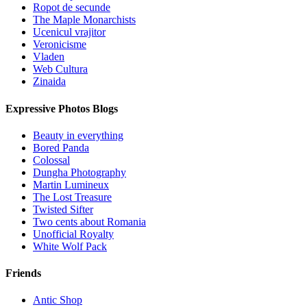
Ropot de secunde
The Maple Monarchists
Ucenicul vrajitor
Veronicisme
Vladen
Web Cultura
Zinaida
Expressive Photos Blogs
Beauty in everything
Bored Panda
Colossal
Dungha Photography
Martin Lumineux
The Lost Treasure
Twisted Sifter
Two cents about Romania
Unofficial Royalty
White Wolf Pack
Friends
Antic Shop