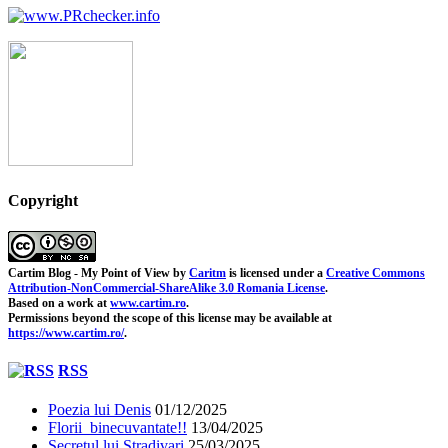
Copyright
Cartim Blog - My Point of View
by
Caritm
is licensed under a
Creative Commons
Attribution-NonCommercial-ShareAlike 3.0 Romania License
.
Based on a work at
www.cartim.ro
.
Permissions beyond the scope of this license may be available at
https://www.cartim.ro/
.
RSS
Poezia lui Denis
01/12/2025
Florii binecuvantate!!
13/04/2025
Secretul lui Stradivari
25/03/2025