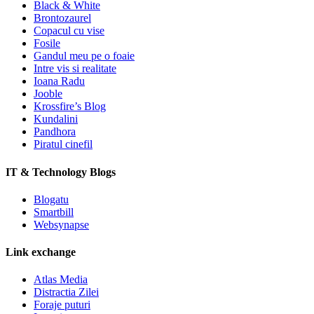
Black & White
Brontozaurel
Copacul cu vise
Fosile
Gandul meu pe o foaie
Intre vis si realitate
Ioana Radu
Jooble
Krossfire’s Blog
Kundalini
Pandhora
Piratul cinefil
IT & Technology Blogs
Blogatu
Smartbill
Websynapse
Link exchange
Atlas Media
Distractia Zilei
Foraje puturi