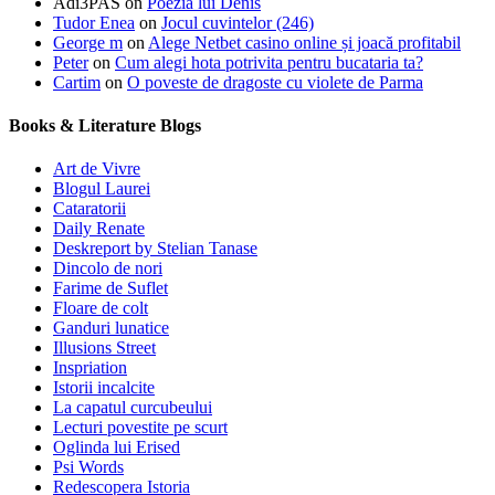
Adi3PAS
on
Poezia lui Denis
Tudor Enea
on
Jocul cuvintelor (246)
George m
on
Alege Netbet casino online și joacă profitabil
Peter
on
Cum alegi hota potrivita pentru bucataria ta?
Cartim
on
O poveste de dragoste cu violete de Parma
Books & Literature Blogs
Art de Vivre
Blogul Laurei
Cataratorii
Daily Renate
Deskreport by Stelian Tanase
Dincolo de nori
Farime de Suflet
Floare de colt
Ganduri lunatice
Illusions Street
Inspriation
Istorii incalcite
La capatul curcubeului
Lecturi povestite pe scurt
Oglinda lui Erised
Psi Words
Redescopera Istoria