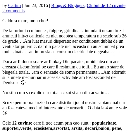
by
Cartim
|
Jun 23, 2016
|
Blogs & Bloggers
,
Clubul de 12 cuvinte
|
2 comments
Caldura mare, mon cher!
De la furtuni ccu tunete , fulgere, grindina si inundatii ne-am trezit
aruncati intr-o canicula ca nici noaptea temperatura nu scade sub 26
de grade….Am luat masuri disperate: aer conditionat dublat de un
ventilator puternic, dar din pacate nici aceasta nu au schimbat prea
mult situatia…an impresia ca consum electricitate degeaba…
Daca ar fi dooar soare ar fi okay.Din pacate , umiditatea din aer
creeaza discomfortul pe care il resimtim cu totii…Eu am o stare de
blegeala totala…am o senzatie de somn permanenta….Am adormit
si la unele meciuri iar in aceasta activitate am fost secondat de
Denisuca 🙂
Nu stiu cum sa explic dar mi-a scazut si apa din acvariu…
Scuze pentru ora tarzie la care distribui jocul nostru saptamanal dar
au fost cateva meciuri interesante de urmarit…O data la 4 ani e voie
🙂
Cele
12 cuvinte
care ii trec acum prin cao sunt :
popularitate,
suporter,verde, ecosistem,arsortat, arsita, decari,balon, pene,