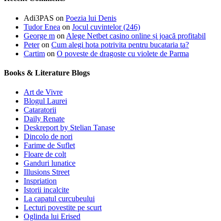
Adi3PAS
on
Poezia lui Denis
Tudor Enea
on
Jocul cuvintelor (246)
George m
on
Alege Netbet casino online și joacă profitabil
Peter
on
Cum alegi hota potrivita pentru bucataria ta?
Cartim
on
O poveste de dragoste cu violete de Parma
Books & Literature Blogs
Art de Vivre
Blogul Laurei
Cataratorii
Daily Renate
Deskreport by Stelian Tanase
Dincolo de nori
Farime de Suflet
Floare de colt
Ganduri lunatice
Illusions Street
Inspriation
Istorii incalcite
La capatul curcubeului
Lecturi povestite pe scurt
Oglinda lui Erised