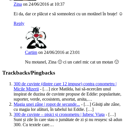
Zina
on 24/06/2016 at 10:37
Ei da, dar ce plăcut e să somnolezi cu un motănel în brațe! ☺
Reply
Cartim
on 24/06/2016 at 23:01
Nu motanel, Zina 🙂 ci un catel mic cat un motan 🙂
Trackbacks/Pingbacks
300 de cuvinte (dintre care 12 impuse) contra conometru |
Micile Mizerii
- […] zice Matilda, hai să-ncercăm unul
inspirat de duzina de cuvinte propuse de Eddie: popularitate,
suporter, verde, ecosistem, arsortat, arsita,…
Magia unei zâne | ropot de secunde...
- […] Găsiţi alte zâne,
cu magia lor alături, în tabelul lui Eddie. […]
300 de cuvinte – pisici și cronometru | Iubesc Viaţa
- […]
Sunt și zile în care stau o jumătate de zi și nu reușesc să adun
300. Cu textele care…