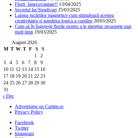
Florii binecuvantate!!
13/04/2025
Secretul lui Stradivari
25/03/2025
Lumea jucăriilor magnetice cum stimulează acestea
creativitatea și gandirea logica a copiilor
20/03/2025
Cum să îți îngrijești florile pentru a le menține proaspete mai
mult timp
19/03/2025
August 2026
M
T
W
T
F
S
S
1
2
3
4
5
6
7
8
9
10
11
12
13
14
15
16
17
18
19
20
21
22
23
24
25
26
27
28
29
30
31
« Dec
Advertising on Cartim.ro
Privacy Policy
Facebook
Twitter
Instagram