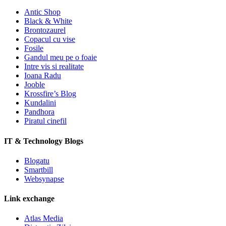
Antic Shop
Black & White
Brontozaurel
Copacul cu vise
Fosile
Gandul meu pe o foaie
Intre vis si realitate
Ioana Radu
Jooble
Krossfire’s Blog
Kundalini
Pandhora
Piratul cinefil
IT & Technology Blogs
Blogatu
Smartbill
Websynapse
Link exchange
Atlas Media