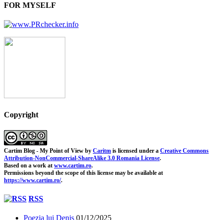
FOR MYSELF
Copyright
Cartim Blog - My Point of View
by
Caritm
is licensed under a
Creative Commons
Attribution-NonCommercial-ShareAlike 3.0 Romania License
.
Based on a work at
www.cartim.ro
.
Permissions beyond the scope of this license may be available at
https://www.cartim.ro/
.
RSS
Poezia lui Denis
01/12/2025