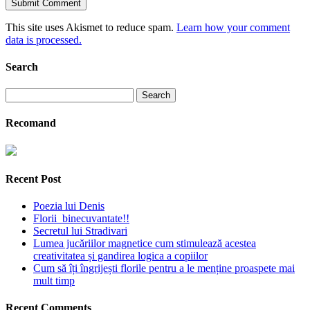
This site uses Akismet to reduce spam.
Learn how your comment
data is processed.
Search
Search
for:
Recomand
Recent Post
Poezia lui Denis
Florii binecuvantate!!
Secretul lui Stradivari
Lumea jucăriilor magnetice cum stimulează acestea
creativitatea și gandirea logica a copiilor
Cum să îți îngrijești florile pentru a le menține proaspete mai
mult timp
Recent Comments