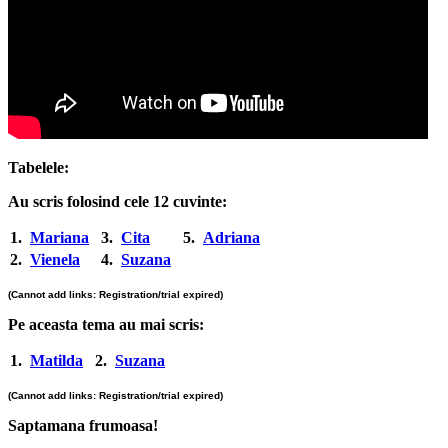
Tabelele:
Au scris folosind cele 12 cuvinte:
1.
Mariana
3.
Cita
5.
Adriana
2.
Vienela
4.
Suzana
(Cannot add links: Registration/trial expired)
Pe aceasta tema au mai scris:
1.
Matilda
2.
Suzana
(Cannot add links: Registration/trial expired)
Saptamana frumoasa!