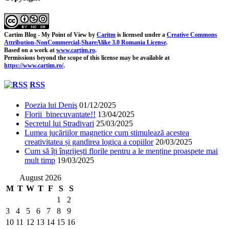
Cartim Blog - My Point of View
by
Caritm
is licensed under a
Creative Commons
Attribution-NonCommercial-ShareAlike 3.0 Romania License
.
Based on a work at
www.cartim.ro
.
Permissions beyond the scope of this license may be available at
https://www.cartim.ro/
.
RSS
Poezia lui Denis
01/12/2025
Florii binecuvantate!!
13/04/2025
Secretul lui Stradivari
25/03/2025
Lumea jucăriilor magnetice cum stimulează acestea
creativitatea și gandirea logica a copiilor
20/03/2025
Cum să îți îngrijești florile pentru a le menține proaspete mai
mult timp
19/03/2025
August 2026
M
T
W
T
F
S
S
1
2
3
4
5
6
7
8
9
10
11
12
13
14
15
16