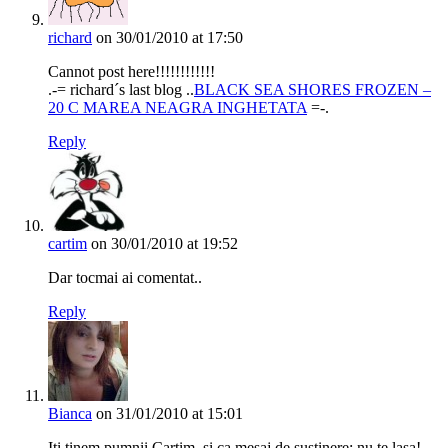
richard
on 30/01/2010 at 17:50
Cannot post here!!!!!!!!!!!!
.-= richard´s last blog ..
BLACK SEA SHORES FROZEN –
20 C MAREA NEAGRA INGHETATA
=-.
Reply
cartim
on 30/01/2010 at 19:52
Dar tocmai ai comentat..
Reply
Bianca
on 31/01/2010 at 15:01
Iti tinem pumnii Cartim, si ca mesaj de sustinere: nu te lasa!