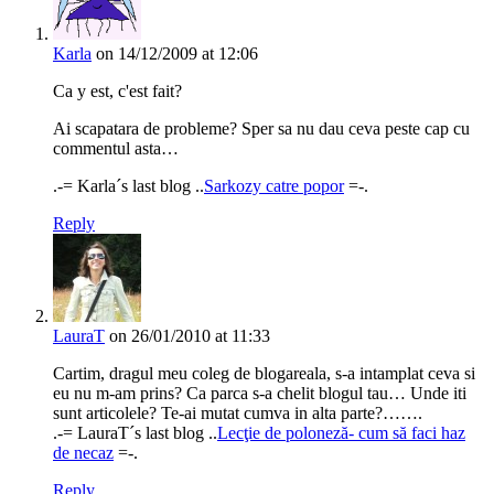
Karla
on 14/12/2009 at 12:06
Ca y est, c'est fait?
Ai scapatara de probleme? Sper sa nu dau ceva peste cap cu
commentul asta…
.-= Karla´s last blog ..
Sarkozy catre popor
=-.
Reply
LauraT
on 26/01/2010 at 11:33
Cartim, dragul meu coleg de blogareala, s-a intamplat ceva si
eu nu m-am prins? Ca parca s-a chelit blogul tau… Unde iti
sunt articolele? Te-ai mutat cumva in alta parte?…….
.-= LauraT´s last blog ..
Lecţie de poloneză- cum să faci haz
de necaz
=-.
Reply