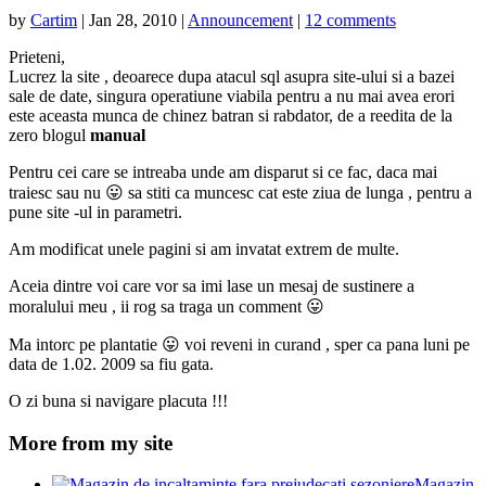
by
Cartim
|
Jan 28, 2010
|
Announcement
|
12 comments
Prieteni,
Lucrez la site , deoarece dupa atacul sql asupra site-ului si a bazei
sale de date, singura operatiune viabila pentru a nu mai avea erori
este aceasta munca de chinez batran si rabdator, de a reedita de la
zero blogul
manual
Pentru cei care se intreaba unde am disparut si ce fac, daca mai
traiesc sau nu 😛 sa stiti ca muncesc cat este ziua de lunga , pentru a
pune site -ul in parametri.
Am modificat unele pagini si am invatat extrem de multe.
Aceia dintre voi care vor sa imi lase un mesaj de sustinere a
moralului meu , ii rog sa traga un comment 😛
Ma intorc pe plantatie 😛 voi reveni in curand , sper ca pana luni pe
data de 1.02. 2009 sa fiu gata.
O zi buna si navigare placuta !!!
More from my site
Magazin