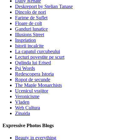
Daily Renate
Deskreport by Stelian Tanase
Dincolo de nori
Farime de Suflet
Floare de colt
Ganduri lunatice
Illusions Street
Inspriation
Istorii incalcite
La capatul curcubeului
Lecturi povestite pe scurt
Oglinda lui Erised
Psi Words
Redescopera Istoria
Ropot de secunde
The Maple Monarchists
Ucenicul vrajitor
Veronicisme
Vladen
Web Cultura
Zinaida
Expressive Photos Blogs
Beauty in everything