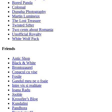
Bored Panda
Colossal
Dungha Photography
Martin Lumineux
The Lost Treasure
Twisted Sifter
Two cents about Romania
Unofficial Royalty
White Wolf Pack
Friends
Antic Shop
Black & White
Brontozaurel
Copacul cu vise
Fosile
Gandul meu pe o foaie
Intre vis si realitate
Ioana Radu
Jooble
Krossfire’s Blog
Kundalini
Pandhora