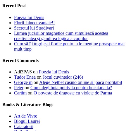
Recent Post
Poezia lui Denis
Florii binecuvantate!!
Secretul lui Stradivari
Lumea jucăriilor magnetice cum stimulează acestea
creativitatea și gandirea logica a copiilor
Cum să îți îngrijești florile pentru a le menține proaspete mai
mult timp
Recent Comments
Adi3PAS
on
Poezia lui Denis
Tudor Enea
on
Jocul cuvintelor (246)
George m
on
Alege Netbet casino online și joacă profitabil
Peter
on
Cum alegi hota potrivita pentru bucataria ta?
Cartim
on
O poveste de dragoste cu violete de Parma
Books & Literature Blogs
Art de Vivre
Blogul Laurei
Cataratorii