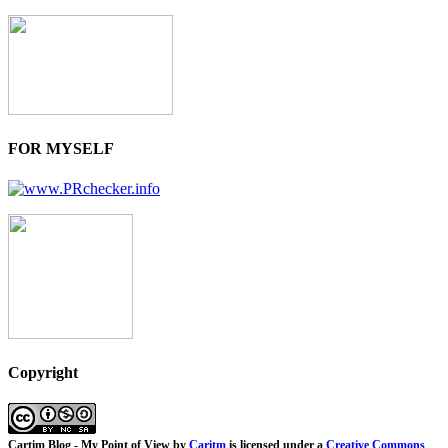
FOR MYSELF
Copyright
Cartim Blog - My Point of View
by
Caritm
is licensed under a
Creative Commons