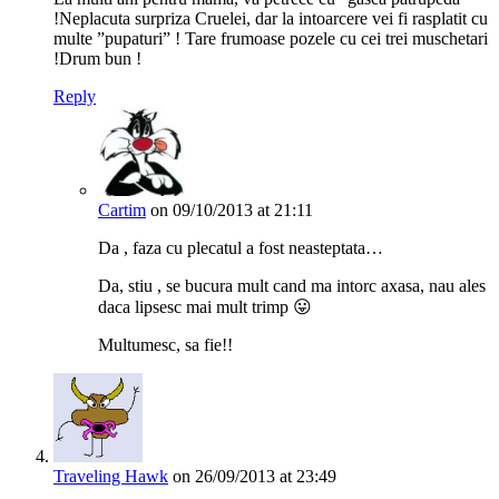
!Neplacuta surpriza Cruelei, dar la intoarcere vei fi rasplatit cu
multe ”pupaturi” ! Tare frumoase pozele cu cei trei muschetari
!Drum bun !
Reply
Cartim
on 09/10/2013 at 21:11
Da , faza cu plecatul a fost neasteptata…
Da, stiu , se bucura mult cand ma intorc axasa, nau ales
daca lipsesc mai mult trimp 😛
Multumesc, sa fie!!
Traveling Hawk
on 26/09/2013 at 23:49