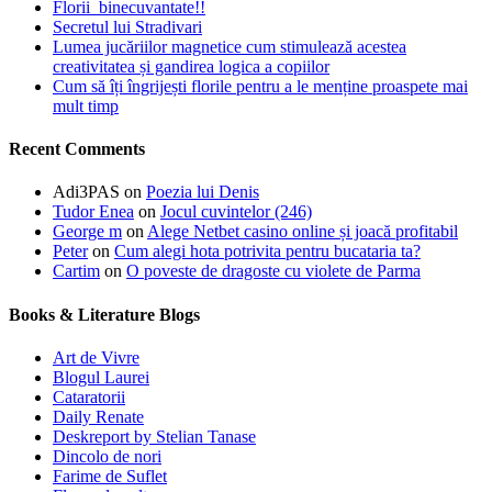
Florii binecuvantate!!
Secretul lui Stradivari
Lumea jucăriilor magnetice cum stimulează acestea
creativitatea și gandirea logica a copiilor
Cum să îți îngrijești florile pentru a le menține proaspete mai
mult timp
Recent Comments
Adi3PAS
on
Poezia lui Denis
Tudor Enea
on
Jocul cuvintelor (246)
George m
on
Alege Netbet casino online și joacă profitabil
Peter
on
Cum alegi hota potrivita pentru bucataria ta?
Cartim
on
O poveste de dragoste cu violete de Parma
Books & Literature Blogs
Art de Vivre
Blogul Laurei
Cataratorii
Daily Renate
Deskreport by Stelian Tanase
Dincolo de nori
Farime de Suflet