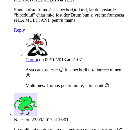
Sunteti niste frumosi si smecheri,toti trei, iar de postarile
“bipedului” chiar mi-a fost dor.Drum bun si vreme frumoasa
si LA MULTI ANI! pentru mama.
Reply
Cartim
on 09/10/2013 at 21:07
Asta cam asa este 😛 in smecherii nu-i intrece nimeni
😛
Multumesc frumos pentru urare, ii transmit 😛
Naica
on 22/09/2013 at 16:01
La multi ani pentru mama, va petrece cu ”gasca patrupeda”