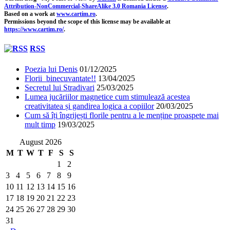
Attribution-NonCommercial-ShareAlike 3.0 Romania License
.
Based on a work at
www.cartim.ro
.
Permissions beyond the scope of this license may be available at
https://www.cartim.ro/
.
RSS
Poezia lui Denis
01/12/2025
Florii binecuvantate!!
13/04/2025
Secretul lui Stradivari
25/03/2025
Lumea jucăriilor magnetice cum stimulează acestea
creativitatea și gandirea logica a copiilor
20/03/2025
Cum să îți îngrijești florile pentru a le menține proaspete mai
mult timp
19/03/2025
August 2026
M
T
W
T
F
S
S
1
2
3
4
5
6
7
8
9
10
11
12
13
14
15
16
17
18
19
20
21
22
23
24
25
26
27
28
29
30
31