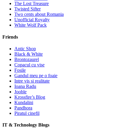
The Lost Treasure
Twisted Sifter
Two cents about Romania
Unofficial Royalty
White Wolf Pack
Friends
Antic Shop
Black & White
Brontozaurel
Copacul cu vise
Fosile
Gandul meu pe o foaie
Intre vis si realitate
Ioana Radu
Jooble
Krossfire’s Blog
Kundalini
Pandhora
Piratul cinefil
IT & Technology Blogs