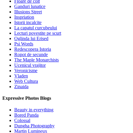
Floare de colt
Ganduri lunatice
Illusions Street
Inspriation
Istorii incalcite
La capatul curcubeului
Lecturi povestite pe scurt
Oglinda lui Erised
Psi Words
Redescopera Istoria
Ropot de secunde
The Maple Monarchists
Ucenicul vrajitor
Veronicisme
Vladen
Web Cultura
Zinaida
Expressive Photos Blogs
Beauty in everything
Bored Panda
Colossal
Dungha Photography
Martin Lumineux