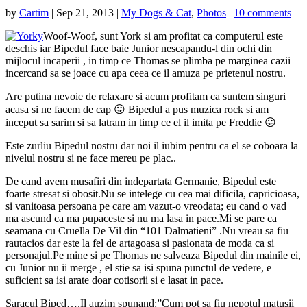
by
Cartim
|
Sep 21, 2013
|
My Dogs & Cat
,
Photos
|
10 comments
Woof-Woof, sunt York si am profitat ca computerul este
deschis iar Bipedul face baie Junior nescapandu-l din ochi din
mijlocul incaperii , in timp ce Thomas se plimba pe marginea cazii
incercand sa se joace cu apa ceea ce il amuza pe prietenul nostru.
Are putina nevoie de relaxare si acum profitam ca suntem singuri
acasa si ne facem de cap 😛 Bipedul a pus muzica rock si am
inceput sa sarim si sa latram in timp ce el il imita pe Freddie 😛
Este zurliu Bipedul nostru dar
noi il iubim pentru ca el se coboara la
nivelul nostru si ne face mereu pe plac..
De cand avem musafiri din indepartata Germanie, Bipedul este
foarte stresat si obosit.Nu se intelege cu cea mai dificila, capricioasa,
si vanitoasa persoana pe care am vazut-o vreodata; eu cand o vad
ma ascund ca ma pupaceste si nu ma lasa in pace.Mi se pare ca
seamana cu Cruella De Vil din “101 Dalmatieni” .Nu vreau sa fiu
rautacios dar este la fel de artagoasa si pasionata de moda ca si
personajul.Pe mine si pe Thomas ne salveaza Bipedul din mainile ei,
cu Junior nu ii merge , el stie sa isi spuna punctul de vedere, e
suficient sa isi arate doar cotisorii si e lasat in pace.
Saracul Biped….Il auzim spunand:”Cum pot sa fiu nepotul matusii