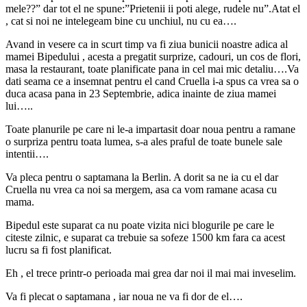
mele??” dar tot el ne spune:”Prietenii ii poti alege, rudele nu”.Atat el
, cat si noi ne intelegeam bine cu unchiul, nu cu ea….
Avand in vesere ca in scurt timp va fi ziua bunicii noastre adica al
mamei Bipedului , acesta a pregatit surprize, cadouri, un cos de flori,
masa la restaurant, toate planificate pana in cel mai mic detaliu….Va
dati seama ce a insemnat pentru el cand Cruella i-a spus ca vrea sa o
duca acasa pana in 23 Septembrie, adica inainte de ziua mamei
lui…..
Toate planurile pe care ni le-a impartasit doar noua pentru a ramane
o surpriza pentru toata lumea, s-a ales praful de toate bunele sale
intentii….
Va pleca pentru o saptamana la Berlin. A dorit sa ne ia cu el dar
Cruella nu vrea ca noi sa mergem, asa ca vom ramane acasa cu
mama.
Bipedul este suparat ca nu poate vizita nici blogurile pe care le
citeste zilnic, e suparat ca trebuie sa sofeze 1500 km fara ca acest
lucru sa fi fost planificat.
Eh , el trece printr-o perioada mai grea dar noi il mai mai inveselim.
Va fi plecat o saptamana , iar noua ne va fi dor de el….