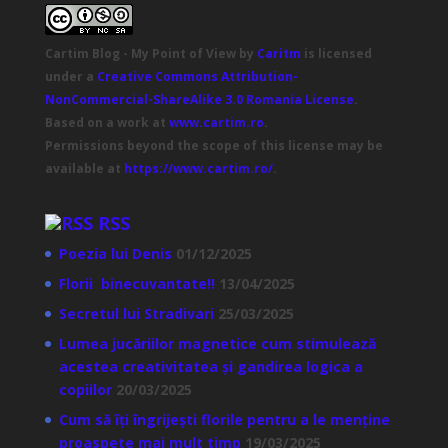
Cartim Blog - My Point of View
by
Caritm
is licensed
under a
Creative Commons Attribution-
NonCommercial-ShareAlike 3.0 Romania License
.
Based on a work at
www.cartim.ro
.
Permissions beyond the scope of this license may be
available at
https://www.cartim.ro/
.
RSS
Poezia lui Denis
01/12/2025
Florii binecuvantate!!
13/04/2025
Secretul lui Stradivari
25/03/2025
Lumea jucăriilor magnetice cum stimulează
acestea creativitatea și gandirea logica a
copiilor
20/03/2025
Cum să îți îngrijești florile pentru a le menține
proaspete mai mult timp
19/03/2025