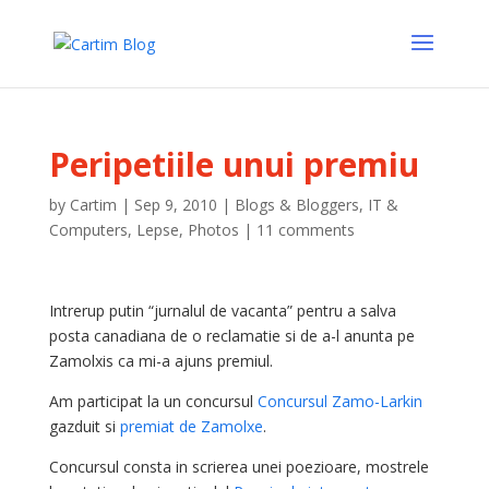
Peripetiile unui premiu
by
Cartim
|
Sep 9, 2010
|
Blogs & Bloggers
,
IT &
Computers
,
Lepse
,
Photos
|
11 comments
Intrerup putin “jurnalul de vacanta” pentru a salva
posta canadiana de o reclamatie si de a-l anunta pe
Zamolxis ca mi-a ajuns premiul.
Am participat la un concursul
Concursul Zamo-Larkin
gazduit si
premiat de Zamolxe
.
Concursul consta in scrierea unei poezioare, mostrele