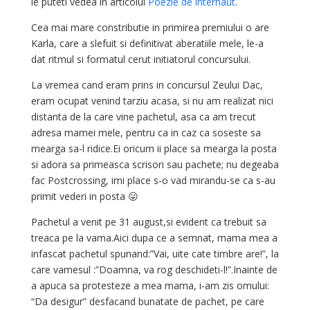
le puteti vedea in articolul
Poezie de internaut
.
Cea mai mare constributie in primirea premiului o are
Karla,
care a slefuit si definitivat aberatiile mele, le-a
dat ritmul si formatul cerut initiatorul concursului.
La vremea cand eram prins in concursul Zeului Dac,
eram ocupat venind tarziu acasa, si nu am realizat nici
distanta de la care vine pachetul, asa ca am trecut
adresa mamei mele, pentru ca in caz ca soseste sa
mearga sa-l ridice.Ei oricum ii place sa mearga la posta
si adora sa primeasca scrisori sau pachete; nu degeaba
fac Postcrossing, imi place s-o vad mirandu-se ca s-au
primit vederi in posta 😛
Pachetul a venit pe 31 august,si evident ca trebuit sa
treaca pe la vama.Aici dupa ce a semnat, mama mea a
infascat pachetul spunand:”Vai, uite cate timbre are!”, la
care vamesul :”Doamna, va rog deschideti-l!”.Inainte de
a apuca sa protesteze a mea mama, i-am zis omului:
“Da desigur” desfacand bunatate de pachet, pe care