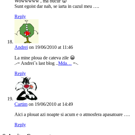
Wowwwww , ma bucur 😛
Sunt egoist dar nah, se iarta in cazul meu ….
Reply
Andrei
on 19/06/2010 at 11:46
La mine ploua de cateva zile 😀
.-= Andrei´s last blog ..
Mda…
=-.
Reply
Cartim
on 19/06/2010 at 14:49
Aici a plouat azi noapte si acum e o atmosfera apasatoare ….
Reply