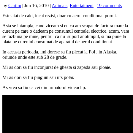
by
Cartim
|
Jun 16, 2010
|
Animals
,
Entertaiment
|
19 comments
Este atat de cald, incat rezist, doar cu aerul conditionat pornit.
Asta se intampla, cand ziceam si eu ca am scapat de factura mare la
curent pe care o dadeam pe consumul centralei electrice, acum, vara
se razbuna pe mine, pentru ca nu suport anotimpul, si ma pune la
plata pe curentul consumat de aparatul de aerul conditionat.
In aceasta perioada, imi doresc sa fiu plecat la Pol , in Alaska,
oriunde unde este sub 28 de grade.
Mi-as dori sa fiu inconjurat de gheata si zapada sau ploaie.
Mi-as dori sa fiu pinguin sau urs polar.
As vrea sa fiu ca cei din urmatorul videoclip.