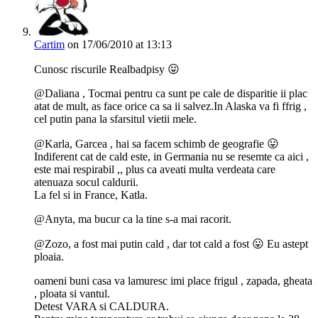
Cartim
on 17/06/2010 at 13:13
Cunosc riscurile Realbadpisy 😛
@Daliana , Tocmai pentru ca sunt pe cale de disparitie ii plac
atat de mult, as face orice ca sa ii salvez.In Alaska va fi ffrig ,
cel putin pana la sfarsitul vietii mele.
@Karla, Garcea , hai sa facem schimb de geografie 😛
Indiferent cat de cald este, in Germania nu se resemte ca aici ,
este mai respirabil ,, plus ca aveati multa verdeata care
atenuaza socul caldurii.
La fel si in France, Katla.
@Anyta, ma bucur ca la tine s-a mai racorit.
@Zozo, a fost mai putin cald , dar tot cald a fost 😛 Eu astept
ploaia.
oameni buni casa va lamuresc imi place frigul , zapada, gheata
, ploata si vantul.
Detest VARA si CALDURA.