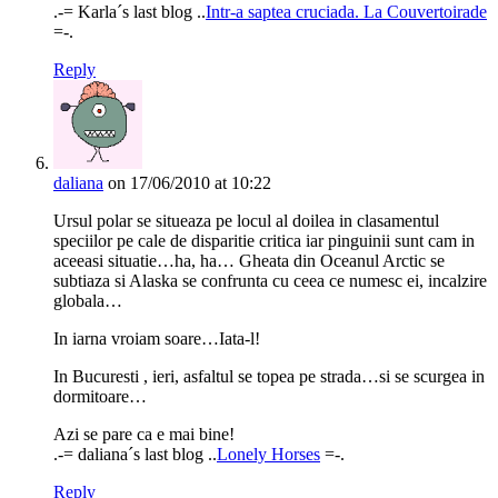
.-= Karla´s last blog ..
Intr-a saptea cruciada. La Couvertoirade
=-.
Reply
daliana
on 17/06/2010 at 10:22
Ursul polar se situeaza pe locul al doilea in clasamentul
speciilor pe cale de disparitie critica iar pinguinii sunt cam in
aceeasi situatie…ha, ha… Gheata din Oceanul Arctic se
subtiaza si Alaska se confrunta cu ceea ce numesc ei, incalzire
globala…
In iarna vroiam soare…Iata-l!
In Bucuresti , ieri, asfaltul se topea pe strada…si se scurgea in
dormitoare…
Azi se pare ca e mai bine!
.-= daliana´s last blog ..
Lonely Horses
=-.
Reply