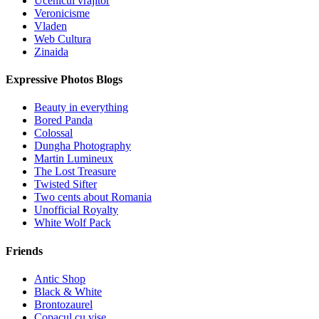
Ucenicul vrajitor
Veronicisme
Vladen
Web Cultura
Zinaida
Expressive Photos Blogs
Beauty in everything
Bored Panda
Colossal
Dungha Photography
Martin Lumineux
The Lost Treasure
Twisted Sifter
Two cents about Romania
Unofficial Royalty
White Wolf Pack
Friends
Antic Shop
Black & White
Brontozaurel
Copacul cu vise