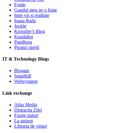
Fosile
Gandul meu pe o foaie
Intre vis si realitate
Ioana Radu
Jooble
Krossfire’s Blog
Kundalini
Pandhora
Piratul cinefil
IT & Technology Blogs
Blogatu
Smartbill
Websynapse
Link exchange
Atlas Media
Distractia Zilei
Foraje puturi
La unison
Libraria de vinuri