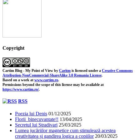
Copyright
Cartim Blog - My Point of View
by
Caritm
is licensed under a
Creative Commons
Attribution-NonCommercial-ShareAlike 3.0 Romania License
.
Based on a work at
www.cartim.ro
.
Permissions beyond the scope of this license may be available at
https://www.cartim.ro/
.
RSS
Poezia lui Denis
01/12/2025
Florii binecuvantate!!
13/04/2025
Secretul lui Stradivari
25/03/2025
Lumea jucăriilor magnetice cum stimulează acestea
creativitatea și gandirea logica a copiilor
20/03/2025