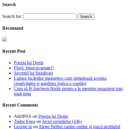
Search
Search for:
Recomand
Recent Post
Poezia lui Denis
Florii binecuvantate!!
Secretul lui Stradivari
Lumea jucăriilor magnetice cum stimulează acestea
creativitatea și gandirea logica a copiilor
Cum să îți îngrijești florile pentru a le menține proaspete mai
mult timp
Recent Comments
Adi3PAS
on
Poezia lui Denis
Tudor Enea
on
Jocul cuvintelor (246)
George m
on
Alege Netbet casino online și joacă profitabil