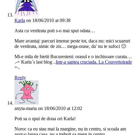
Karla
on 18/06/2010 at 09:38
Asta cu verdeata poti s-o mai spui odata…
Mare avantaj: parcuri imense peste tot, daca nu: mici scuaruri
de verdeata, nimic de zis… mega-orase, da' nu te sufoci 🙂
Mi-e mila de bietii Bucuresteni: orasul e o inchisoare curata…
.-= Karla´s last blog ..
Intr-a saptea cruciada. La Couvertoirade
=-.
Reply
anyta-maria
on 18/06/2010 at 12:02
Poti sa o spui de doua ori Karla!
Noroc ca eu stau mai la margine, nu in centru, si scoala am
avut-o langa casa, nu a trebuit sa merg in centru.