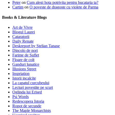
Peter
on
Cum alegi hota potrivita pentru bucataria ta?
Cartim
on
O poveste de dragoste cu violete de Parma
Books & Literature Blogs
Art de Vivre
Blogul Laurei
Cataratorii
Daily Renate
Deskreport by Stelian Tanase
Dincolo de nori
Farime de Suflet
Floare de colt
Ganduri lunatice
Illusions Street
Inspriation
Istorii incalcite
La capatul curcubeului
Lecturi povestite pe scurt
Oglinda lui Erised
Psi Words
Redescopera Istoria
Ropot de secunde
The Maple Monarchists