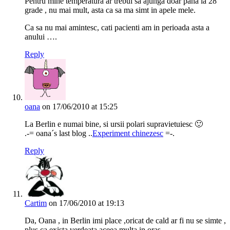
Pentru mine temperatura ar trebui sa ajunga doar pana la 28
grade , nu mai mult, asta ca sa ma simt in apele mele.
Ca sa nu mai amintesc, cati pacienti am in perioada asta a
anului ….
Reply
oana
on 17/06/2010 at 15:25
La Berlin e numai bine, si ursii polari supravietuiesc 🙂
.-= oana´s last blog ..
Experiment chinezesc
=-.
Reply
Cartim
on 17/06/2010 at 19:13
Da, Oana , in Berlin imi place ,oricat de cald ar fi nu se simte ,
plus ca exista verdeata aceea multa in oras.