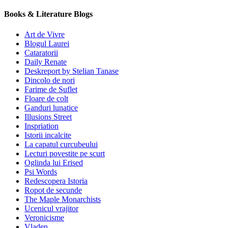
Books & Literature Blogs
Art de Vivre
Blogul Laurei
Cataratorii
Daily Renate
Deskreport by Stelian Tanase
Dincolo de nori
Farime de Suflet
Floare de colt
Ganduri lunatice
Illusions Street
Inspriation
Istorii incalcite
La capatul curcubeului
Lecturi povestite pe scurt
Oglinda lui Erised
Psi Words
Redescopera Istoria
Ropot de secunde
The Maple Monarchists
Ucenicul vrajitor
Veronicisme
Vladen