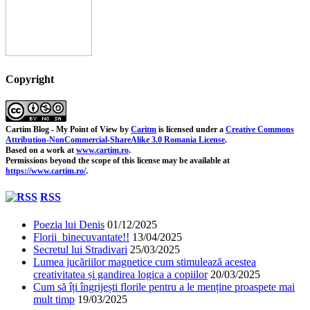
Copyright
Cartim Blog - My Point of View
by
Caritm
is licensed under a
Creative Commons
Attribution-NonCommercial-ShareAlike 3.0 Romania License
.
Based on a work at
www.cartim.ro
.
Permissions beyond the scope of this license may be available at
https://www.cartim.ro/
.
RSS
Poezia lui Denis
01/12/2025
Florii binecuvantate!!
13/04/2025
Secretul lui Stradivari
25/03/2025
Lumea jucăriilor magnetice cum stimulează acestea
creativitatea și gandirea logica a copiilor
20/03/2025
Cum să îți îngrijești florile pentru a le menține proaspete mai
mult timp
19/03/2025