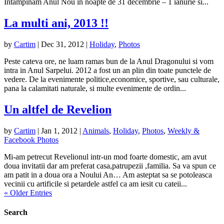
Intampinam Anul Nou in noapte de 31 decembrie – 1 ianurie si...
La multi ani, 2013 !!
by
Cartim
|
Dec 31, 2012
|
Holiday
,
Photos
Peste cateva ore, ne luam ramas bun de la Anul Dragonului si vom
intra in Anul Sarpelui. 2012 a fost un an plin din toate punctele de
vedere. De la evenimente politice,economice, sportive, sau culturale,
pana la calamitati naturale, si multe evenimente de ordin...
Un altfel de Revelion
by
Cartim
|
Jan 1, 2012
|
Animals
,
Holiday
,
Photos
,
Weekly &
Facebook Photos
Mi-am petrecut Revelionul intr-un mod foarte domestic, am avut
doua invitatii dar am preferat casa,patrupezii ,familia. Sa va spun ce
am patit in a doua ora a Noului An… Am asteptat sa se potoleasca
vecinii cu artificile si petardele astfel ca am iesit cu cateii...
« Older Entries
Search