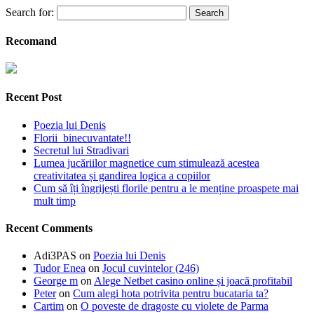
Search for:
Recomand
Recent Post
Poezia lui Denis
Florii binecuvantate!!
Secretul lui Stradivari
Lumea jucăriilor magnetice cum stimulează acestea
creativitatea și gandirea logica a copiilor
Cum să îți îngrijești florile pentru a le menține proaspete mai
mult timp
Recent Comments
Adi3PAS
on
Poezia lui Denis
Tudor Enea
on
Jocul cuvintelor (246)
George m
on
Alege Netbet casino online și joacă profitabil
Peter
on
Cum alegi hota potrivita pentru bucataria ta?
Cartim
on
O poveste de dragoste cu violete de Parma