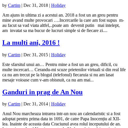
by
Cartim
|
Dec 31, 2018
|
Holiday
Am ajuns in ultima zi a acestui an. 2018 a fost un an greu pentru
mine avand multe provocari ….Incercarile la care am fost supus m-
au facut sa vad viata altfel,..poate am devenit putin mai intelept,
am invatat sa ma bucur de lucruri simple si de fiecare zi....
La multi ani, 2016 !
by
Cartim
|
Dec 31, 2015
|
Holiday
Este sfarsitul unui an… Pentru mine a fost un an greu, dificil, cu
multe incercari… Cerandu-mi scuze prietenilor virtuali si din real life
ca nu am trecut pe la blogul (telefonul) fiecaruia si nu am lasat
mesaje voioase cum v-am obisnuit, ca nu am mai...
Ganduri in prag de An Nou
by
Cartim
|
Dec 31, 2014
|
Holiday
Anul Nou marcheaza intrarea intr-un nou an calendaristic si a fost
adoptat pentru prima data in 1691, de catre Papa Inocențiu al XII-
lea. Inainte de aceasta data Craciunul avea rolul inceputului de an.