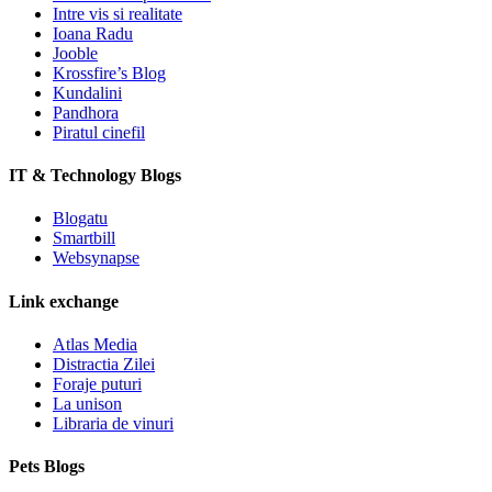
Intre vis si realitate
Ioana Radu
Jooble
Krossfire’s Blog
Kundalini
Pandhora
Piratul cinefil
IT & Technology Blogs
Blogatu
Smartbill
Websynapse
Link exchange
Atlas Media
Distractia Zilei
Foraje puturi
La unison
Libraria de vinuri
Pets Blogs