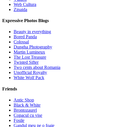
Web Cultura
Zinaida
Expressive Photos Blogs
Beauty in everything
Bored Panda
Colossal
Dungha Photography
Martin Lumineux
The Lost Treasure
Twisted Sifter
Two cents about Romania
Unofficial Royalty
White Wolf Pack
Friends
Antic Shop
Black & White
Brontozaurel
Copacul cu vise
Fosile
Gandul meu pe o foaie