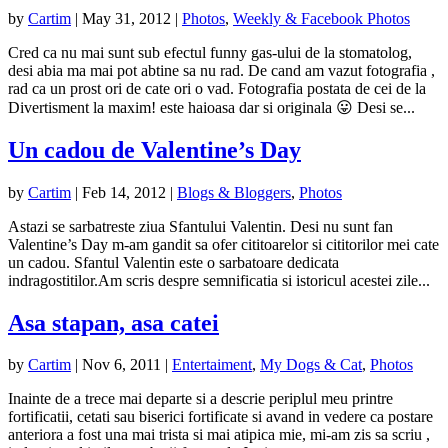
by
Cartim
|
May 31, 2012
|
Photos
,
Weekly & Facebook Photos
Cred ca nu mai sunt sub efectul funny gas-ului de la stomatolog,
desi abia ma mai pot abtine sa nu rad. De cand am vazut fotografia ,
rad ca un prost ori de cate ori o vad. Fotografia postata de cei de la
Divertisment la maxim! este haioasa dar si originala 😛 Desi se...
Un cadou de Valentine’s Day
by
Cartim
|
Feb 14, 2012
|
Blogs & Bloggers
,
Photos
Astazi se sarbatreste ziua Sfantului Valentin. Desi nu sunt fan
Valentine’s Day m-am gandit sa ofer cititoarelor si cititorilor mei cate
un cadou. Sfantul Valentin este o sarbatoare dedicata
indragostitilor.Am scris despre semnificatia si istoricul acestei zile...
Asa stapan, asa catei
by
Cartim
|
Nov 6, 2011
|
Entertaiment
,
My Dogs & Cat
,
Photos
Inainte de a trece mai departe si a descrie periplul meu printre
fortificatii, cetati sau biserici fortificate si avand in vedere ca postare
anteriora a fost una mai trista si mai atipica mie, mi-am zis sa scriu ,