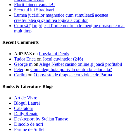
Florii binecuvantate!!
Secretul lui Stradivari
Lumea jucăriilor magnetice cum stimulează acestea
creativitatea și gandirea logica a copiilor
Cum să îți îngrijești florile pentru a le menține proaspete mai
mult timp
Recent Comments
Adi3PAS
on
Poezia lui Denis
Tudor Enea
on
Jocul cuvintelor (246)
George m
on
Alege Netbet casino online și joacă profitabil
Peter
on
Cum alegi hota potrivita pentru bucataria ta?
Cartim
on
O poveste de dragoste cu violete de Parma
Books & Literature Blogs
Art de Vivre
Blogul Laurei
Cataratorii
Daily Renate
Deskreport by Stelian Tanase
Dincolo de nori
Farime de Suflet