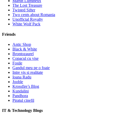
Martin Lumineux
The Lost Treasure
Twisted Sifter
Two cents about Romania
Unofficial Royalty
White Wolf Pack
Friends
Antic Shop
Black & White
Brontozaurel
Copacul cu vise
Fosile
Gandul meu pe o foaie
Intre vis si realitate
Ioana Radu
Jooble
Krossfire’s Blog
Kundalini
Pandhora
Piratul cinefil
IT & Technology Blogs