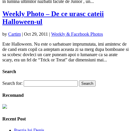
in lumina ultimilor nazbatii facute de Junior , un...
Weekly Photo – De ce urasc cateii
Halloween-ul
by
Cartim
|
Oct 29, 2011
|
Weekly & Facebook Photos
Este Halloween. Nu este o sarbatoare imprumutata, imi amintesc de
de cand eram copil ca asteptam aceasta zi sa merg dupa bomboane si
sa scobesc dovleci un care puneam apoi o lumanare ca sa arate
scary, era un fel de “Trick or Treat” dar dimensiuni mai...
Search
Search for:
Recomand
Recent Post
Poezia lui Denis