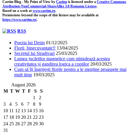
Cartim Blog - My Point of View
by
Caritm
is licensed under a
Creative Commons
Attribution-NonCommercial-ShareAlike 3.0 Romania License
.
Based on a work at
www.cartim.ro
.
Permissions beyond the scope of this license may be available at
https://www.cartim.ro/
.
RSS
Poezia lui Denis
01/12/2025
Florii binecuvantate!!
13/04/2025
Secretul lui Stradivari
25/03/2025
Lumea jucăriilor magnetice cum stimulează acestea
creativitatea și gandirea logica a copiilor
20/03/2025
Cum să îți îngrijești florile pentru a le menține proaspete mai
mult timp
19/03/2025
August 2026
M
T
W
T
F
S
S
1
2
3
4
5
6
7
8
9
10
11
12
13
14
15
16
17
18
19
20
21
22
23
24
25
26
27
28
29
30
31