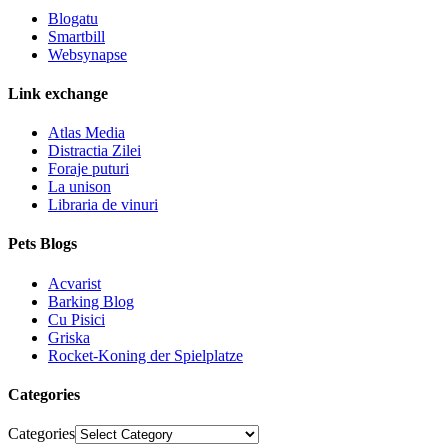
Blogatu
Smartbill
Websynapse
Link exchange
Atlas Media
Distractia Zilei
Foraje puturi
La unison
Libraria de vinuri
Pets Blogs
Acvarist
Barking Blog
Cu Pisici
Griska
Rocket-Koning der Spielplatze
Categories
Categories