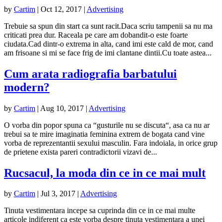
by
Cartim
|
Oct 12, 2017
|
Advertising
Trebuie sa spun din start ca sunt racit.Daca scriu tampenii sa nu ma
criticati prea dur. Raceala pe care am dobandit-o este foarte
ciudata.Cad dintr-o extrema in alta, cand imi este cald de mor, cand
am frisoane si mi se face frig de imi clantane dintii.Cu toate astea...
Cum arata radiografia barbatului
modern?
by
Cartim
|
Aug 10, 2017
|
Advertising
O vorba din popor spuna ca “gusturile nu se discuta“, asa ca nu ar
trebui sa te mire imaginatia feminina extrem de bogata cand vine
vorba de reprezentantii sexului masculin. Fara indoiala, in orice grup
de prietene exista pareri contradictorii vizavi de...
Rucsacul, la moda din ce in ce mai mult
by
Cartim
|
Jul 3, 2017
|
Advertising
Tinuta vestimentara incepe sa cuprinda din ce in ce mai multe
articole indiferent ca este vorba despre tinuta vestimentara a unei