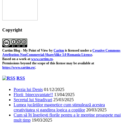
Copyright
Cartim Blog - My Point of View
by
Caritm
is licensed under a
Creative Commons
Attribution-NonCommercial-ShareAlike 3.0 Romania License
.
Based on a work at
www.cartim.ro
.
Permissions beyond the scope of this license may be available at
https://www.cartim.ro/
.
RSS
Poezia lui Denis
01/12/2025
Florii binecuvantate!!
13/04/2025
Secretul lui Stradivari
25/03/2025
Lumea jucăriilor magnetice cum stimulează acestea
creativitatea și gandirea logica a copiilor
20/03/2025
Cum să îți îngrijești florile pentru a le menține proaspete mai
mult timp
19/03/2025