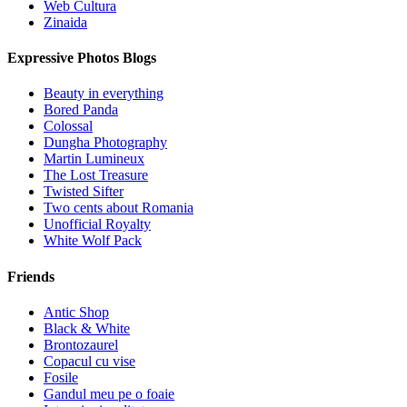
Web Cultura
Zinaida
Expressive Photos Blogs
Beauty in everything
Bored Panda
Colossal
Dungha Photography
Martin Lumineux
The Lost Treasure
Twisted Sifter
Two cents about Romania
Unofficial Royalty
White Wolf Pack
Friends
Antic Shop
Black & White
Brontozaurel
Copacul cu vise
Fosile
Gandul meu pe o foaie