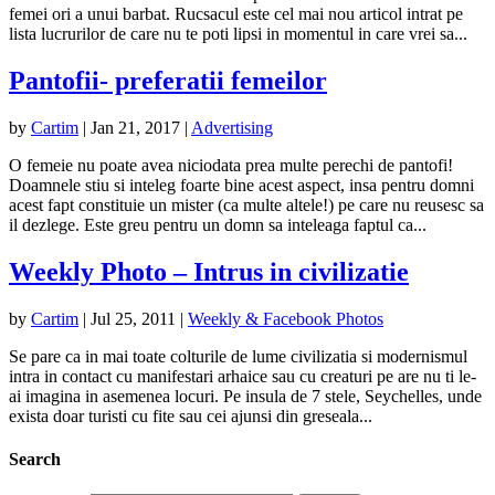
femei ori a unui barbat. Rucsacul este cel mai nou articol intrat pe
lista lucrurilor de care nu te poti lipsi in momentul in care vrei sa...
Pantofii- preferatii femeilor
by
Cartim
|
Jan 21, 2017
|
Advertising
O femeie nu poate avea niciodata prea multe perechi de pantofi!
Doamnele stiu si inteleg foarte bine acest aspect, insa pentru domni
acest fapt constituie un mister (ca multe altele!) pe care nu reusesc sa
il dezlege. Este greu pentru un domn sa inteleaga faptul ca...
Weekly Photo – Intrus in civilizatie
by
Cartim
|
Jul 25, 2011
|
Weekly & Facebook Photos
Se pare ca in mai toate colturile de lume civilizatia si modernismul
intra in contact cu manifestari arhaice sau cu creaturi pe are nu ti le-
ai imagina in asemenea locuri. Pe insula de 7 stele, Seychelles, unde
exista doar turisti cu fite sau cei ajunsi din greseala...
Search