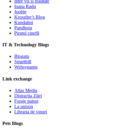
Intre vis si realitate
Ioana Radu
Jooble
Krossfire’s Blog
Kundalini
Pandhora
Piratul cinefil
IT & Technology Blogs
Blogatu
Smartbill
Websynapse
Link exchange
Atlas Media
Distractia Zilei
Foraje puturi
La unison
Libraria de vinuri
Pets Blogs