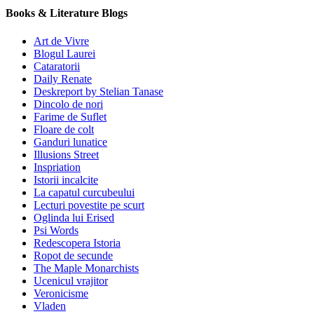
Books & Literature Blogs
Art de Vivre
Blogul Laurei
Cataratorii
Daily Renate
Deskreport by Stelian Tanase
Dincolo de nori
Farime de Suflet
Floare de colt
Ganduri lunatice
Illusions Street
Inspriation
Istorii incalcite
La capatul curcubeului
Lecturi povestite pe scurt
Oglinda lui Erised
Psi Words
Redescopera Istoria
Ropot de secunde
The Maple Monarchists
Ucenicul vrajitor
Veronicisme
Vladen