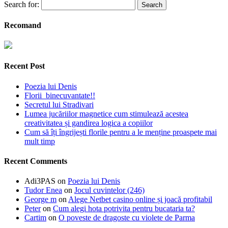
Search for:
Recomand
Recent Post
Poezia lui Denis
Florii binecuvantate!!
Secretul lui Stradivari
Lumea jucăriilor magnetice cum stimulează acestea
creativitatea și gandirea logica a copiilor
Cum să îți îngrijești florile pentru a le menține proaspete mai
mult timp
Recent Comments
Adi3PAS
on
Poezia lui Denis
Tudor Enea
on
Jocul cuvintelor (246)
George m
on
Alege Netbet casino online și joacă profitabil
Peter
on
Cum alegi hota potrivita pentru bucataria ta?
Cartim
on
O poveste de dragoste cu violete de Parma