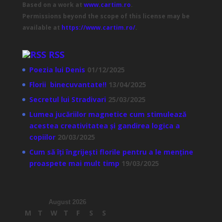
Based on a work at
www.cartim.ro
.
Permissions beyond the scope of this license may be
available at
https://www.cartim.ro/
.
RSS
Poezia lui Denis
01/12/2025
Florii binecuvantate!!
13/04/2025
Secretul lui Stradivari
25/03/2025
Lumea jucăriilor magnetice cum stimulează
acestea creativitatea și gandirea logica a
copiilor
20/03/2025
Cum să îți îngrijești florile pentru a le menține
proaspete mai mult timp
19/03/2025
August 2026
M
T
W
T
F
S
S