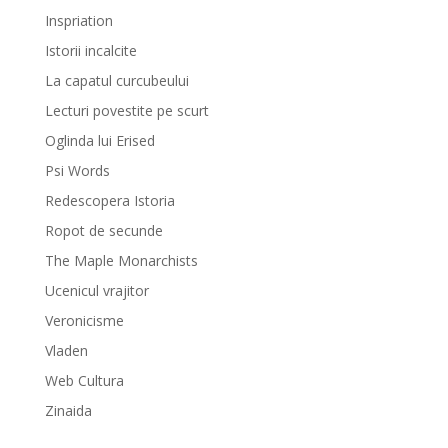
Inspriation
Istorii incalcite
La capatul curcubeului
Lecturi povestite pe scurt
Oglinda lui Erised
Psi Words
Redescopera Istoria
Ropot de secunde
The Maple Monarchists
Ucenicul vrajitor
Veronicisme
Vladen
Web Cultura
Zinaida