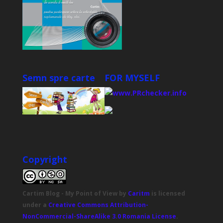
Semn spre carte
FOR MYSELF
Copyright
Cartim Blog - My Point of View
by
Caritm
is licensed
under a
Creative Commons Attribution-
NonCommercial-ShareAlike 3.0 Romania License
.