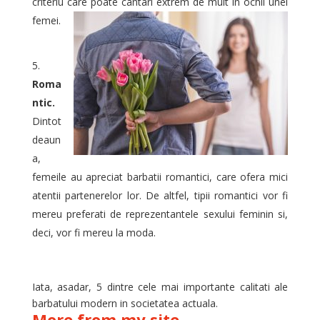
criteriu care poate cantari extrem de mult in ochii unei
femei.
Roma
ntic.
Dintot
deaun
a,
femeile au apreciat barbatii romantici, care ofera mici
atentii partenerelor lor. De altfel, tipii romantici vor fi
mereu preferati de reprezentantele sexului feminin si,
deci, vor fi mereu la moda.
Iata, asadar, 5 dintre cele mai importante calitati ale
barbatului modern in societatea actuala.
More from my site