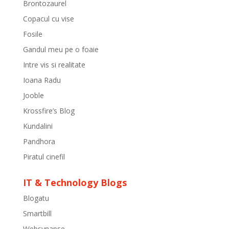
Brontozaurel
Copacul cu vise
Fosile
Gandul meu pe o foaie
Intre vis si realitate
Ioana Radu
Jooble
Krossfire’s Blog
Kundalini
Pandhora
Piratul cinefil
IT & Technology Blogs
Blogatu
Smartbill
Websynapse