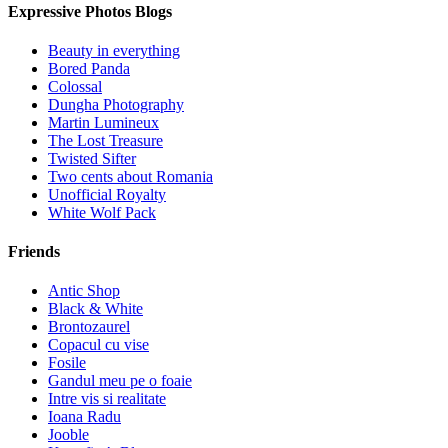
Expressive Photos Blogs
Beauty in everything
Bored Panda
Colossal
Dungha Photography
Martin Lumineux
The Lost Treasure
Twisted Sifter
Two cents about Romania
Unofficial Royalty
White Wolf Pack
Friends
Antic Shop
Black & White
Brontozaurel
Copacul cu vise
Fosile
Gandul meu pe o foaie
Intre vis si realitate
Ioana Radu
Jooble