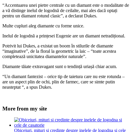
“Accentuarea unei pietre centrale cu un diamant este o modalitate de
a vă dist
inge inelul de logodnă de ceilalte, mai ales dacă optați
pentru un diamant rotund clasic”, a declarat Dukes.
Multe cupluri aleg diamante cu forme unice.
Inelul de logodnă a prințesei Eugenie are un diamant netradițional.
Potrivit lui Dukes, a existat un boom în stilurile de diamante
“imaginative”, de la floral la geometric la laic – “toate acestea
completează unicitatea diamantelor naturale”.
Diamante tăiate extravagant sunt o tendință uriașă chiar acum.
“Un diamant fantezist – orice tip de taietura care nu este rotunda –
are un aspect plin de ochi, plin de farmec, care se simte putin
neasteptat “, a spus Dukes.
More from my site
Obiceiuri, mituri si credinte despre inelele de logodna si cele