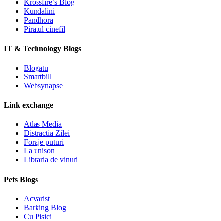
Krossfire’s Blog
Kundalini
Pandhora
Piratul cinefil
IT & Technology Blogs
Blogatu
Smartbill
Websynapse
Link exchange
Atlas Media
Distractia Zilei
Foraje puturi
La unison
Libraria de vinuri
Pets Blogs
Acvarist
Barking Blog
Cu Pisici