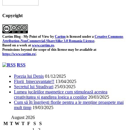
Copyright
Cartim Blog - My Point of View
by
Caritm
is licensed under a
Creative Commons
Attribution-NonCommercial-ShareAlike 3.0 Romania License
.
Based on a work at
www.cartim.ro
.
Permissions beyond the scope of this license may be available at
https://www.cartim.ro/
.
RSS
Poezia lui Denis
01/12/2025
Florii binecuvantate!!
13/04/2025
Secretul lui Stradivari
25/03/2025
Lumea jucăriilor magnetice cum stimulează acestea
creativitatea și gandirea logica a copiilor
20/03/2025
Cum să îți îngrijești florile pentru a le menține proaspete mai
mult timp
19/03/2025
August 2026
M
T
W
T
F
S
S
1
2