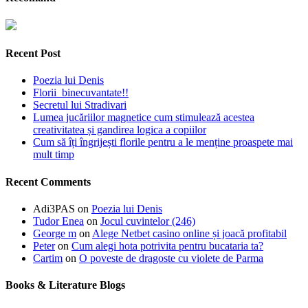
Recent Post
Poezia lui Denis
Florii binecuvantate!!
Secretul lui Stradivari
Lumea jucăriilor magnetice cum stimulează acestea
creativitatea și gandirea logica a copiilor
Cum să îți îngrijești florile pentru a le menține proaspete mai
mult timp
Recent Comments
Adi3PAS
on
Poezia lui Denis
Tudor Enea
on
Jocul cuvintelor (246)
George m
on
Alege Netbet casino online și joacă profitabil
Peter
on
Cum alegi hota potrivita pentru bucataria ta?
Cartim
on
O poveste de dragoste cu violete de Parma
Books & Literature Blogs