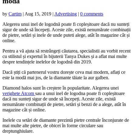
modă
by
Cartim
|
Aug 15, 2019
|
Advertising
|
0 comments
Alegerea unui inel de logodnă poate fi copleșitoare dacă nu sunteți
sigur de unde să începeți. Aceste zile, există nenumărate
combinații
de pietre, setări și inele de unde puteti alege, atât în ​​magazine cât și
online.
Pentru a vă ajuta să restrângeți căutarea, specialistii au vorbit recent
cu stilistul și expertul în bijuterii Tanya Dukes și a aflat mai multe
despre tendințele inelelor de logodnă din 2019.
Dacă știți că partenerul vostru dorește ceva mai modern, aflați ce
este la modă mai jos, de la diamante tăiate la aur galben.
Diamond halos sunt în creștere în popularitate. Alegerea unei
verighete Atcom
sau a unui inel de logodna poate fi copleșitoare
dacă nu sunteți sigur de unde să începeți. Aceste zile, există
nenumărate combinații de pietre, setări și benzi de a alege, atât în ​​
magazine cât și online.
Inelele cu setări de diamante prezintă pietre centrale înconjurate de
mai multe alte pietre, de obicei în forme circulare sau
dreptunghiulare.