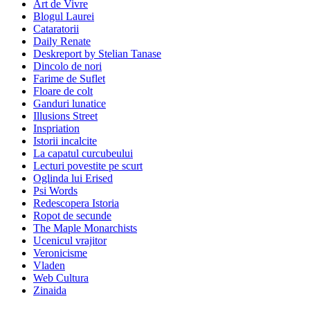
Art de Vivre
Blogul Laurei
Cataratorii
Daily Renate
Deskreport by Stelian Tanase
Dincolo de nori
Farime de Suflet
Floare de colt
Ganduri lunatice
Illusions Street
Inspriation
Istorii incalcite
La capatul curcubeului
Lecturi povestite pe scurt
Oglinda lui Erised
Psi Words
Redescopera Istoria
Ropot de secunde
The Maple Monarchists
Ucenicul vrajitor
Veronicisme
Vladen
Web Cultura
Zinaida