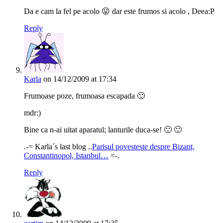
Da e cam la fel pe acolo 😛 dar este frumos si acolo , Deea:P
Reply
Karla
on 14/12/2009 at 17:34
Frumoase poze, frumoasa escapada 🙂
mdr:)
Bine ca n-ai uitat aparatul; lanturile duca-se! 🙂 🙂
.-= Karla´s last blog ..
Parisul povesteste despre Bizant,
Constantinopol, Istanbul…
=-.
Reply