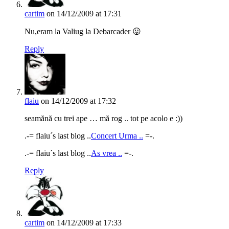
cartim
on 14/12/2009 at 17:31
Nu,eram la Valiug la Debarcader 😛
Reply
flaiu
on 14/12/2009 at 17:32
seamănă cu trei ape … mă rog .. tot pe acolo e :))
.-= flaiu´s last blog ..
Concert Urma ..
=-.
.-= flaiu´s last blog ..
As vrea ..
=-.
Reply
cartim
on 14/12/2009 at 17:33