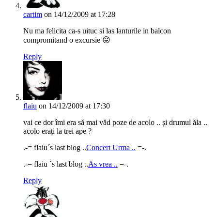
cartim
on 14/12/2009 at 17:28
Nu ma felicita ca-s uituc si las lanturile in balcon
compromitand o excursie 😛
Reply
flaiu
on 14/12/2009 at 17:30
vai ce dor îmi era să mai văd poze de acolo .. și drumul ăla ..
acolo erați la trei ape ?
.-= flaiu´s last blog ..
Concert Urma ..
=-.
.-= flaiu ´s last blog ..
As vrea ..
=-.
Reply