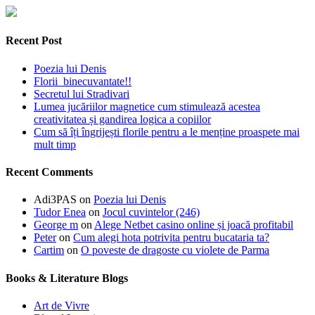
Recent Post
Poezia lui Denis
Florii binecuvantate!!
Secretul lui Stradivari
Lumea jucăriilor magnetice cum stimulează acestea
creativitatea și gandirea logica a copiilor
Cum să îți îngrijești florile pentru a le menține proaspete mai
mult timp
Recent Comments
Adi3PAS
on
Poezia lui Denis
Tudor Enea
on
Jocul cuvintelor (246)
George m
on
Alege Netbet casino online și joacă profitabil
Peter
on
Cum alegi hota potrivita pentru bucataria ta?
Cartim
on
O poveste de dragoste cu violete de Parma
Books & Literature Blogs
Art de Vivre