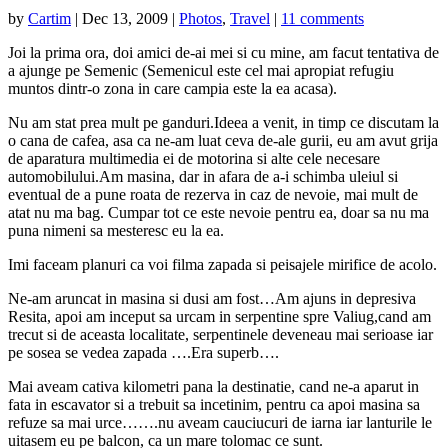
by
Cartim
|
Dec 13, 2009
|
Photos
,
Travel
|
11 comments
Joi la prima ora, doi amici de-ai mei si cu mine, am facut tentativa de
a ajunge pe Semenic (Semenicul este cel mai apropiat refugiu
muntos dintr-o zona in care campia este la ea acasa).
Nu am stat prea mult pe ganduri.Ideea a venit, in timp ce discutam la
o cana de cafea, asa ca ne-am luat ceva de-ale gurii, eu am avut grija
de aparatura multimedia ei de motorina si alte cele necesare
automobilului.Am masina, dar in afara de a-i schimba uleiul si
eventual de a pune roata de rezerva
in caz de nevoie, mai mult de
atat nu ma bag. Cumpar tot ce este nevoie pentru ea, doar sa nu ma
puna nimeni sa mesteresc eu la ea.
Imi faceam planuri ca voi filma zapada si peisajele mirifice de acolo.
Ne-am aruncat in masina si dusi am fost…Am ajuns in depresiva
Resita, apoi am inceput sa urcam in serpentine spre Valiug,cand am
trecut si de aceasta localitate, serpentinele deveneau mai serioase iar
pe sosea se vedea zapada ….Era superb….
Mai aveam cativa kilometri pana la destinatie, cand ne-a aparut in
fata in escavator si a trebuit sa incetinim, pentru ca apoi masina sa
refuze sa mai urce…….nu aveam cauciucuri de iarna iar lanturile le
uitasem eu pe balcon, ca un mare tolomac ce sunt.