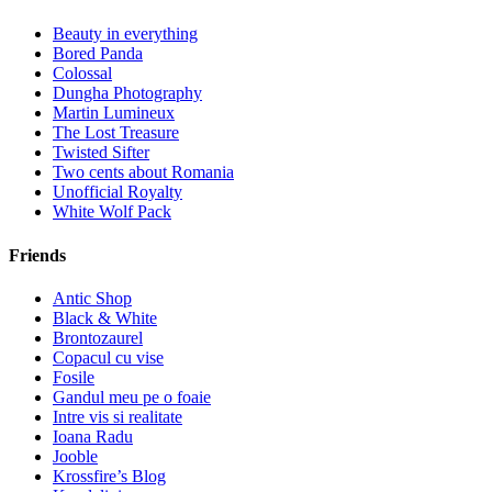
Beauty in everything
Bored Panda
Colossal
Dungha Photography
Martin Lumineux
The Lost Treasure
Twisted Sifter
Two cents about Romania
Unofficial Royalty
White Wolf Pack
Friends
Antic Shop
Black & White
Brontozaurel
Copacul cu vise
Fosile
Gandul meu pe o foaie
Intre vis si realitate
Ioana Radu
Jooble
Krossfire’s Blog