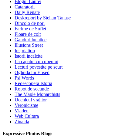
Blogul Laurei
Cataratorii
Daily Renate
Deskreport by Stelian Tanase
Dincolo de nori
Farime de Suflet
Floare de colt
Ganduri lunatice
Illusions Street
Inspriation
Istorii incalcite
La capatul curcubeului
Lecturi povestite pe scurt
Oglinda lui Erised
Psi Words
Redescopera Istoria
Ropot de secunde
The Maple Monarchists
Ucenicul vrajitor
Veronicisme
Vladen
Web Cultura
Zinaida
Expressive Photos Blogs