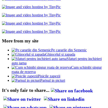
More from my site
Pe cararile din Semenic
Ghiocelul si zapada
Sfaturi pentru inchirieri
auto iarna
Cum schimbi singur
roata de rezerva
Pisicile zapezii
Parisul in picturi
It's only fair to share...