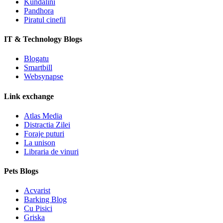
Kundalini
Pandhora
Piratul cinefil
IT & Technology Blogs
Blogatu
Smartbill
Websynapse
Link exchange
Atlas Media
Distractia Zilei
Foraje puturi
La unison
Libraria de vinuri
Pets Blogs
Acvarist
Barking Blog
Cu Pisici
Griska