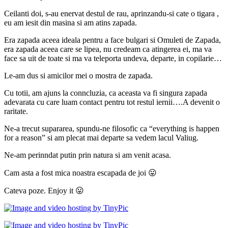
Ceilanti doi, s-au enervat destul de rau, aprinzandu-si cate o tigara ,
eu am iesit din masina si am atins zapada.
Era zapada aceea ideala pentru a face bulgari si Omuleti de Zapada,
era zapada aceea care se lipea, nu credeam ca atingerea ei, ma va
face sa uit de toate si ma va teleporta undeva, departe, in copilarie…
Le-am dus si amicilor mei o mostra de zapada.
Cu totii, am ajuns la conncluzia, ca aceasta va fi singura zapada
adevarata cu care luam contact pentru tot restul iernii….A devenit o
raritate.
Ne-a trecut supararea, spundu-ne filosofic ca “everything is happen
for a reason” si am plecat mai departe sa vedem lacul Valiug.
Ne-am perinndat putin prin natura si am venit acasa.
Cam asta a fost mica noastra escapada de joi 😛
Cateva poze. Enjoy it 😛