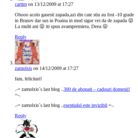
cartim
on 13/12/2009 at 17:27
Ohooo acolo gasesti zapada,azi din cate stiu au fost -10 grade
in Brasov dar sus in Poaina in mod sigur vei da de zapada 😛
La multi ani 😛 iti spun avampremiera, Deea 😛
Reply
zamolxis
on 14/12/2009 at 17:27
fain, felicitari!
.-= zamolxis´s last blog ..
300 de abonati – cadouri domenii!
=-.
.-= zamolxis´s last blog ..
esentialul este invizibil
=-.
Reply