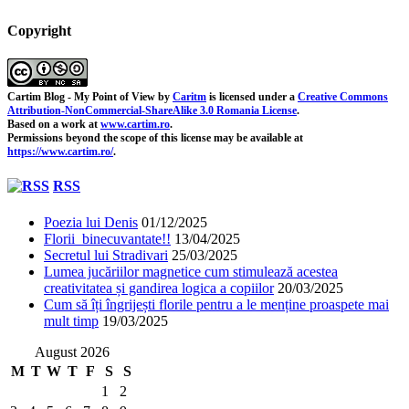
Copyright
Cartim Blog - My Point of View
by
Caritm
is licensed under a
Creative Commons
Attribution-NonCommercial-ShareAlike 3.0 Romania License
.
Based on a work at
www.cartim.ro
.
Permissions beyond the scope of this license may be available at
https://www.cartim.ro/
.
RSS
Poezia lui Denis
01/12/2025
Florii binecuvantate!!
13/04/2025
Secretul lui Stradivari
25/03/2025
Lumea jucăriilor magnetice cum stimulează acestea
creativitatea și gandirea logica a copiilor
20/03/2025
Cum să îți îngrijești florile pentru a le menține proaspete mai
mult timp
19/03/2025
August 2026
M
T
W
T
F
S
S
1
2