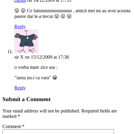
cartim
on 14/12/2009 at 17:35
😛 😛 Ce fainnnnnnnnnnnnnn , amicii mei nu au avut aceasta
parere dar le-a trecut 😛 😛 😛
Reply
sir X
on 15/12/2009 at 17:38
o vorba mare zice asa :
"iarna nu-i ca vara" 😀
Reply
Submit a Comment
Your email address will not be published.
Required fields are
marked
*
Comment
*