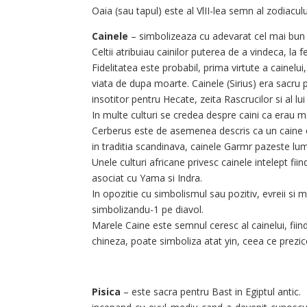
Oaia (sau tapul) este al VlII-lea semn al zodiacul
Cainele
– simbolizeaza cu adevarat cel mai bun prie
Celtii atribuiau cainilor puterea de a vindeca, la f
Fidelitatea este probabil, prima virtute a cainelui
viata de dupa moarte. Cainele (Sirius) era sacru 
insotitor pentru Hecate, zeita Rascrucilor si al lui
In multe culturi se credea despre caini ca erau m
Cerberus este de asemenea descris ca un caine cu 
in traditia scandinava, cainele Garmr pazeste lu
Unele culturi africane privesc cainele intelept fiind
asociat cu Yama si Indra.
In opozitie cu simbolismul sau pozitiv, evreii s
simbolizandu-1 pe diavol.
Marele Caine este semnul ceresc al cainelui, fiind
chineza, poate simboliza atat yin, ceea ce prezice
Pisica
– este sacra pentru Bast in Egiptul antic.