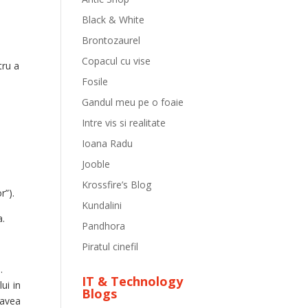
Black & White
Brontozaurel
Copacul cu vise
tru a
Fosile
Gandul meu pe o foaie
Intre vis si realitate
Ioana Radu
Jooble
Krossfire’s Blog
r”).
Kundalini
a.
Pandhora
Piratul cinefil
.
IT & Technology
ui in
Blogs
 avea