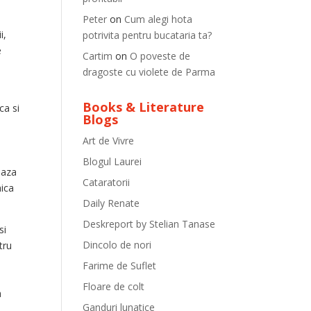
Peter
on
Cum alegi hota
i,
potrivita pentru bucataria ta?
e
Cartim
on
O poveste de
dragoste cu violete de Parma
Books & Literature
ca si
Blogs
Art de Vivre
Blogul Laurei
eaza
Cataratorii
mica
Daily Renate
Deskreport by Stelian Tanase
si
Dincolo de nori
tru
Farime de Suflet
Floare de colt
a
Ganduri lunatice