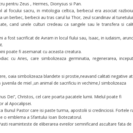
ru pentru Zeus , Hermes, Dionysus si Pan.
al focului sacru, in mitologia celtica, berbecul era asociat razboiul
ca un berbec, berbecii au tras carul lui Thor, zeul scandinav al tunetului
tate, cand unele culturi credeau ca sangele sau le transfera si calit
ini a fost sacrificat de Avram in locul fiului sau, Isaac, in iudaism, arun
t.
spini poate fi asemanat cu aceasta creatura.
iac cu Aries, care simbolizeaza germinatia, regenerarea, inceput
ere, oaia simbolizeaza blandete si prostie,neavand calitati negative a
a juvenila de miel ,un animal de sacrificiu in vechime,l simbolizeaza
us Dei”, Christos, cel care poarta pacatele lumii. Mielul poate fi
or al Apocalipsei.
a Bunul Pastor care isi paste turma, apostolii si credinciosii. Fortele r
este o emblema a Sfantului Ioan Botezatorul.
 Pasti reaminteste de eliberarea evreilor semnificand ascultare fata de