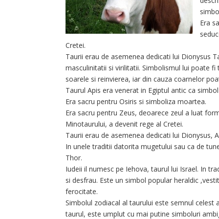
descri
simbo
Era s
seduce
Cretei.
Taurii erau de asemenea dedicati lui Dionysus Tau
masculinitatii si virilitatii. Simbolismul lui poate 
soarele si reinvierea, iar din cauza coarnelor poa
Taurul Apis era venerat in Egiptul antic ca simbol 
Era sacru pentru Osiris si simboliza moartea.
Era sacru pentru Zeus, deoarece zeul a luat forma
Minotaurului, a devenit rege al Cretei.
Taurii erau de asemenea dedicati lui Dionysus, Ap
In unele traditii datorita mugetului sau ca de tune
Thor.
Iudeii il numesc pe Iehova, taurul lui Israel. In tr
si desfrau. Este un simbol popular heraldic ,vestit
ferocitate.
Simbolul zodiacal al taurului este semnul celest a
taurul, este umplut cu mai putine simboluri ambigu