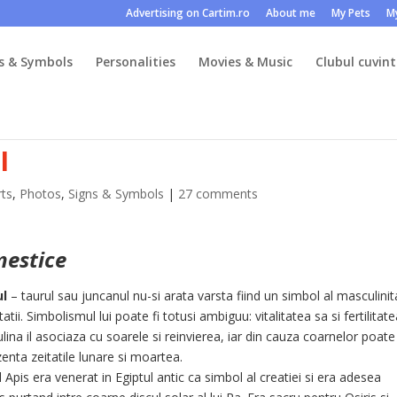
Advertising on Cartim.ro
About me
My Pets
M
s & Symbols
Personalities
Movies & Music
Clubul cuvint
I
rts
,
Photos
,
Signs & Symbols
|
27 comments
mestice
ul
– taurul sau juncanul nu-si arata varsta fiind un simbol al masculinita
ilitatii. Simbolismul lui poate fi totusi ambiguu: vitalitatea sa si fertilitat
ina il asociaza cu soarele si reinvierea, iar din cauza coarnelor poate
enta zeitatile lunare si moartea.
 Apis era venerat in Egiptul antic ca simbol al creatiei si era adesea