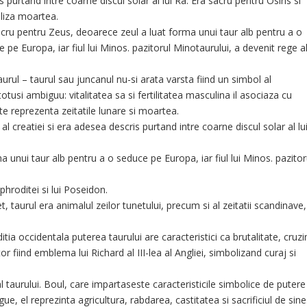
s purtand intre coarne discul solar al lui Ra. Era sacru pentru Osiris si
liza moartea.
acru pentru Zeus, deoarece zeul a luat forma
unui taur alb pentru a o
 pe Europa, iar fiul lui Minos. pazitorul Minotaurului, a devenit rege a
rul – taurul sau juncanul nu-si arata varsta fiind un simbol al
fi totusi ambiguu: vitalitatea sa si fertilitatea masculina il asociaza cu
te reprezenta zeitatile lunare si moartea.
al creatiei si era adesea descris purtand intre coarne discul solar al lu
 unui taur alb pentru a o seduce pe Europa, iar fiul lui Minos. pazitor
hroditei si lui Poseidon.
t, taurul era animalul zeilor tunetului, precum si al zeitatii scandinave,
aditia occidentala puterea taurului are caracteristici ca brutalitate, cruz
or fiind emblema lui Richard al III-lea al Angliei, simbolizand curaj si
l taurului. Boul, care impartaseste caracteristicile simbolice de putere
e, el reprezinta agricultura, rabdarea, castitatea si sacrificiul de sine