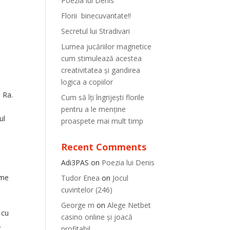
Poezia lui Denis
Florii binecuvantate!!
Secretul lui Stradivari
l
Lumea jucăriilor magnetice
cum stimulează acestea
creativitatea și gandirea
logica a copiilor
i Ra.
Cum să îți îngrijești florile
pentru a le menține
ul
proaspete mai mult timp
Recent Comments
Adi3PAS
on
Poezia lui Denis
ime
Tudor Enea
on
Jocul
cuvintelor (246)
George m
on
Alege Netbet
 cu
casino online și joacă
.
profitabil