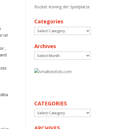
Rocket-Koning der Spielplatze
Categories
n
Categories
si un
Archives
or ,
Archives
cand
30
este
ditia
CATEGORIES
CATEGORIES
ARCHIVES