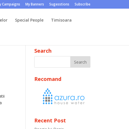
y Campaigns
My Banners
Sugesstions
Subscribe
elor
Special People
Timisoara
Search
Recomand
tii
ea
Recent Post