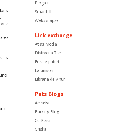
Blogatu
ui si
Smartbill
.
Websynapse
atile
Link exchange
carea
Atlas Media
Distractia Zilei
ul si
Foraje puturi
La unison
tunci
Libraria de vinuri
Pets Blogs
Acvarist
aului
Barking Blog
Cu Pisici
Griska