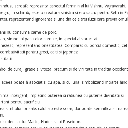
hindusi, scroafa reprezinta aspectul feminin al lui Vishnu, Vajravarahi.
negru, in schimb, este o creatura sinistra si era sacru pentru Seth in Eg
entei, reprezentand ignoranta si una din cele trei iluzii care previn omu
manii nu consuma carne de porc.
lan, simbol al pacatelor carnale, in special al voracitati.
chinezesc, reprezentand onestitatea. Comparat cu porcul domestic, cel
 combativitatii pentru greci, celti si japonezi.
titatii.
l de curaj, gratie si viteza, precum si de virilitate in traditia occident
aceea poate fi asociat si cu apa, si cu luna, simbolizand moarte fiind
imal inteligent, impletind puterea si ratiunea cu puterile divinitatii si
tant pentru sacrificiu.
a simbolurilor sale: calul alb este solar, dar poate semnifica si marea
ii.
ului dedicat lui Marte, Hades si lui Poseidon.