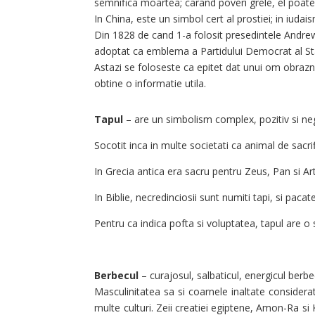
semnifica moartea; carand poveri grele, el poate
In China, este un simbol cert al prostiei; in iudais
Din 1828 de cand 1-a folosit presedintele Andrew
adoptat ca emblema a Partidului Democrat al Sta
Astazi se foloseste ca epitet dat unui om obraznic
obtine o informatie utila.
Tapul
– are un simbolism complex, pozitiv si neg
Socotit inca in multe societati ca animal de sacrific
In Grecia antica era sacru pentru Zeus, Pan si Art
In Biblie, necredinciosii sunt numiti tapi, si pacat
Pentru ca indica pofta si voluptatea, tapul are 
Berbecul
– curajosul, salbaticul, energicul berbec 
Masculinitatea sa si coarnele inaltate considerat
multe culturi. Zeii creatiei egiptene, Amon-Ra si