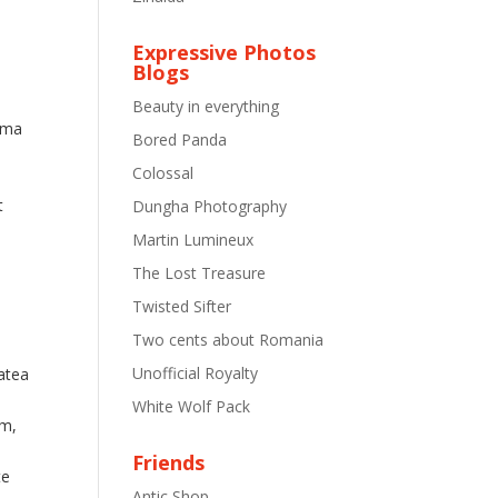
Expressive Photos
Blogs
Beauty in everything
orma
Bored Panda
Colossal
t
Dungha Photography
Martin Lumineux
The Lost Treasure
Twisted Sifter
Two cents about Romania
Unofficial Royalty
tatea
White Wolf Pack
em,
Friends
te
Antic Shop