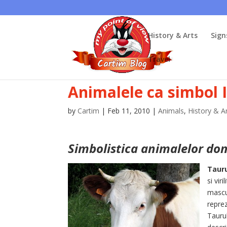
History & Arts
Sign
Travel
Animalele ca simbol I
by
Cartim
|
Feb 11, 2010
|
Animals
,
History & A
Simbolistica animalelor do
Taur
si vir
mascul
reprez
Taurul