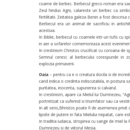
coarne de berbec. Berbecul greco-roman era sac
Zeul hindus Agni, calareste un berbec ca simbol 
fertilitatii. Zeitatea galeza Benin a fost descrisa 
Berbecul era un animal de sacrificiu in antichi
acestuia.
In Biblie, berbecul cu coarnele intr-un tufis cu sp
in aer a sofarelor comemoreaza acest evenimen
In crestinism Christos crucificat cu coroana de 
Semnul ceresc al berbecului corespunde in zod
explozia primaverii.
Oaia
– pentru ca e o creatura docila si de incred
cand indica o credinta indiscutabila, in postura s
puritatea, inocenta, supunerea si calvarul.
In crestinism, apare ca Mielul lui Dumnezeu, “Agn
portretizat ca suferind si triumfator sau ca vestit
In alt sens,Bhristos poate fi de asemenea privit c
lipsite de putere in fata Mielului nepatat, care 
In traditia iudaica, stropirea cu sange de miel la
Dumnezeu si de viitorul Mesia.