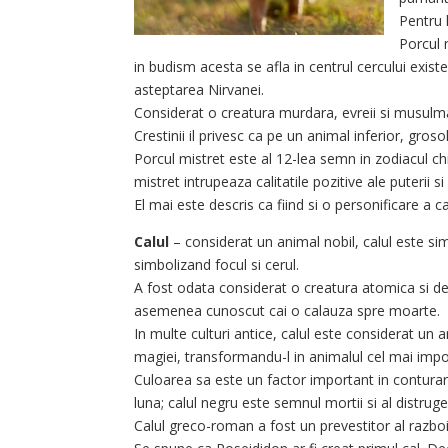
Pentru 
Porcul 
in budism acesta se afla in centrul cercului exist
asteptarea Nirvanei.
Considerat o creatura murdara, evreii si musul
Crestinii il privesc ca pe un animal inferior, groso
Porcul mistret este al 12-lea semn in zodiacul 
mistret intrupeaza calitatile pozitive ale puterii si
El mai este descris ca fiind si o personificare a cas
Calul
– considerat un animal nobil, calul este simbo
simbolizand focul si cerul.
A fost odata considerat o creatura atomica si de 
asemenea cunoscut cai o calauza spre moarte.
In multe culturi antice, calul este considerat un an
magiei, transformandu-l in animalul cel mai impor
Culoarea sa este un factor important in conturare
luna; calul negru este semnul mortii si al distruger
Calul greco-roman a fost un prevestitor al razboi