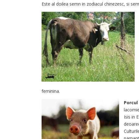
Este al doilea semn in zodiacul chinezesc, si semni
feminina.
Porcul
lacomiei
Isis in 
deoare
Culturi
pamant