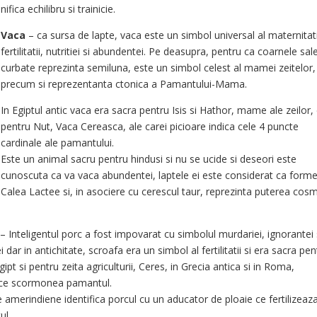
fica echilibru si trainicie.
Vaca
– ca sursa de lapte, vaca este un simbol universal al maternitati
fertilitatii, nutritiei si abundentei. Pe deasupra, pentru ca coarnele sal
curbate reprezinta semiluna, este un simbol celest al mamei zeitelor,
precum si reprezentanta ctonica a Pamantului-Mama.
In Egiptul antic vaca era sacra pentru Isis si Hathor, mame ale zeilor, 
pentru Nut, Vaca Cereasca, ale carei picioare indica cele 4 puncte
cardinale ale pamantului.
Este un animal sacru pentru hindusi si nu se ucide si deseori este
cunoscuta ca va vaca abundentei, laptele ei este considerat ca form
Calea Lactee si, in asociere cu cerescul taur, reprezinta puterea cos
– Inteligentul porc a fost impovarat cu simbolul murdariei, ignorantei 
 dar in antichitate, scroafa era un simbol al fertilitatii si era sacra pen
Egipt si pentru zeita agriculturii, Ceres, in Grecia antica si in Roma,
ce scormonea pamantul.
le amerindiene identifica porcul cu un aducator de ploaie ce fertilizeaz
ul.