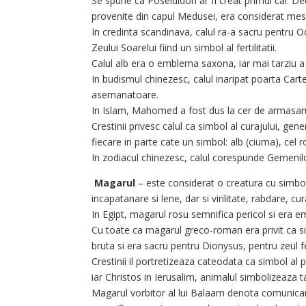
Se spune ca Poseididon ar fi creat primul cal. De
provenite din capul Medusei, era considerat mesa
In credinta scandinava, calul ra-a sacru pentru O
Zeului Soarelui fiind un simbol al fertilitatii.
Calul alb era o emblema saxona, iar mai tarziu a
In budismul chinezesc, calul inaripat poarta Cart
asemanatoare.
In Islam, Mahomed a fost dus la cer de armasarul
Crestinii privesc calul ca simbol al curajului, gener
fiecare in parte cate un simbol: alb (ciuma), cel 
In zodiacul chinezesc, calul corespunde Gemenil
Magarul
– este considerat o creatura cu simbolu
incapatanare si lene, dar si virilitate, rabdare, cu
In Egipt, magarul rosu semnifica pericol si era e
Cu toate ca magarul greco-roman era privit ca simb
bruta si era sacru pentru Dionysus, pentru zeul fer
Crestinii il portretizeaza cateodata ca simbol a
iar Christos in Ierusalim, animalul simbolizeaza t
Magarul vorbitor al lui Balaam denota comunica