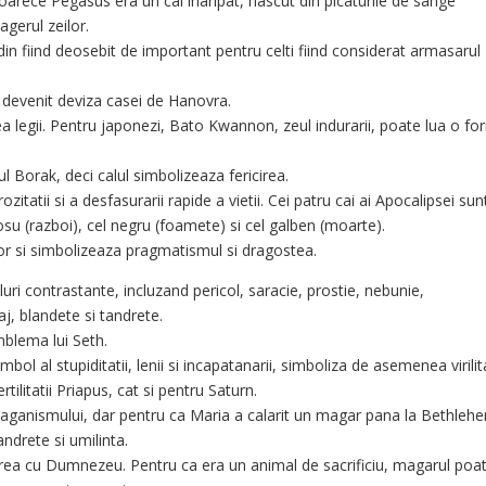
oarece Pegasus era un cal inaripat, nascut din picaturile de sange
gerul zeilor.
din fiind deosebit de important pentru celti fiind considerat armasarul
 devenit deviza casei de Hanovra.
ea legii. Pentru japonezi, Bato Kwannon, zeul indurarii, poate lua o f
 Borak, deci calul simbolizeaza fericirea.
ozitatii si a desfasurarii rapide a vietii. Cei patru cai ai Apocalipsei sun
rosu (razboi), cel negru (foamete) si cel galben (moarte).
or si simbolizeaza pragmatismul si dragostea.
ri contrastante, incluzand pericol, saracie, prostie, nebunie,
raj, blandete si tandrete.
mblema lui Seth.
ol al stupiditatii, lenii si incapatanarii, simboliza de asemenea virili
tilitatii Priapus, cat si pentru Saturn.
l paganismului, dar pentru ca Maria a calarit un magar pana la Bethleh
andrete si umilinta.
rea cu Dumnezeu. Pentru ca era un animal de sacrificiu, magarul poa