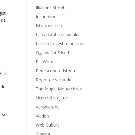
Illusions Street
ipt;
Inspriation
l de
Istorii incalcite
La capatul curcubeului
Lecturi povestite pe scurt
Oglinda lui Erised
Psi Words
Redescopera Istoria
ala,
Ropot de secunde
 de
The Maple Monarchists
Ucenicul vrajitor
Veronicisme
 si
Vladen
Web Cultura
Zinaida