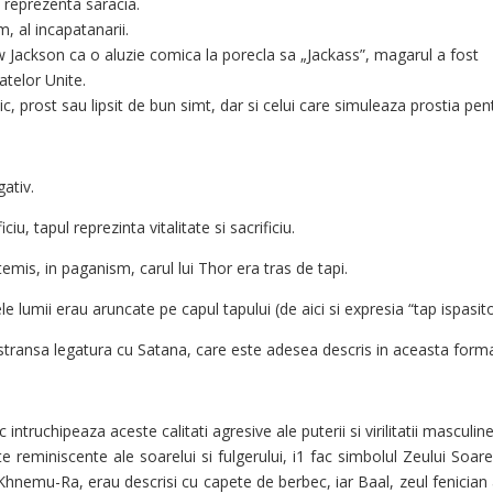
 reprezenta saracia.
m, al incapatanarii.
 Jackson ca o aluzie comica la porecla sa „Jackass”, magarul a fost
telor Unite.
, prost sau lipsit de bun simt, dar si celui care simuleaza prostia pen
ativ.
iu, tapul reprezinta vitalitate si sacrificiu.
emis, in paganism, carul lui Thor era tras de tapi.
ele lumii erau aruncate pe capul tapului (de aici si expresia “tap ispasito
o stransa legatura cu Satana, care este adesea descris in aceasta form
intruchipeaza aceste calitati agresive ale puterii si virilitatii masculine
e reminiscente ale soarelui si fulgerului, i1 fac simbolul Zeului Soarel
 Khnemu-Ra, erau descrisi cu capete de berbec, iar Baal, zeul fenician