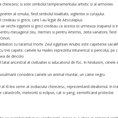
ui chinezesc si este simbolul temperamentului artistic si al armoniei.
ten al omului, fiind simbolul loialitatii, vigilentei si curajului.
el credeau si grecii, care l-au legat de Aesculapius.
, iar vechii egipteni si greci credeau ca acesta isi urmeaza stapanul si i
pentru mesagerul zeu, Hermes si pentru Artemis, zeita vanatorii, fiind 
 Orion.
ediatori cu taramul mortii. Zeul egiptean Anubis este capetenia sacalil
trei capete; cainele lui Hades reprezinta intunericul si pericolul, pe 
mea de dincolo.
 tatal ancestral al civilizatiei si aducatorul de foc. In hinduism, ciinele 
i musulmanii considera cainele un animal murdar, un caine negru
 al Xl-lea semn al zodiacului chinezesc, reprezentand idealismul. In tra
 catastrofe, meteoriti si eclipse, cat si yang, semnificand protectie.