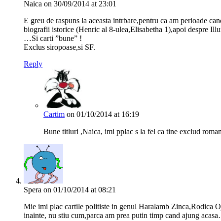
Naica
on 30/09/2014 at 23:01
E greu de raspuns la aceasta intrbare,pentru ca am perioade cand
biografii istorice (Henric al 8-ulea,Elisabetha 1),apoi despre Illu
…Si carti ”bune” !
Exclus siropoase,si SF.
Reply
Cartim
on 01/10/2014 at 16:19
Bune titluri ,Naica, imi pplac s la fel ca tine exclud roma
Spera
on 01/10/2014 at 08:21
Mie imi plac cartile politiste in genul Haralamb Zinca,Rodica O
inainte, nu stiu cum,parca am prea putin timp cand ajung acas