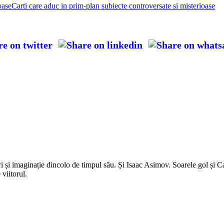
Carti care aduc in prim-plan subiecte controversate si misterioase
uri și imaginație dincolo de timpul său. Și Isaac Asimov. Soarele gol și C
 viitorul.