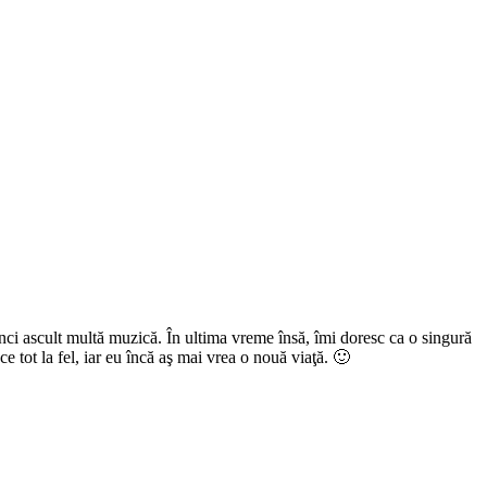
nci ascult multă muzică. În ultima vreme însă, îmi doresc ca o singură
e tot la fel, iar eu încă aş mai vrea o nouă viaţă. 🙂