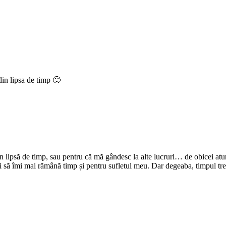
din lipsa de timp 🙂
n lipsă de timp, sau pentru că mă gândesc la alte lucruri… de obicei atu
 și să îmi mai rămână timp și pentru sufletul meu. Dar degeaba, timpul trec