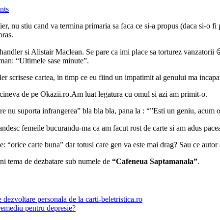
nts
er, nu stiu cand va termina primaria sa faca ce si-a propus (daca si-o f
oras.
ler si Alistair Maclean. Se pare ca imi place sa torturez vanzatorii 😛 
oman: “Ultimele sase minute”.
ler scrisese cartea, in timp ce eu fiind un impatimit al genului ma incap
 cineva de pe Okazii.ro.Am luat legatura cu omul si azi am primit-o.
e nu suporta infrangerea” bla bla bla, pana la : “”Esti un geniu, acum 
andesc femeile bucurandu-ma ca am facut rost de carte si am adus pacea
: “orice carte buna” dar totusi care gen va este mai drag? Sau ce autor a
eni tema de dezbatare sub numele de
“Cafeneua Saptamanala”
.
e dezvoltare personala de la carti-beletristica.ro
remediu pentru depresie?