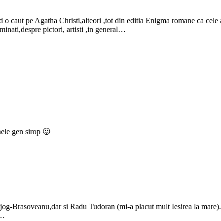
 o caut pe Agatha Christi,alteori ,tot din editia Enigma romane ca cele 
minati,despre pictori, artisti ,in general…
nele gen sirop 😛
jog-Brasoveanu,dar si Radu Tudoran (mi-a placut mult Iesirea la mare).T
a…