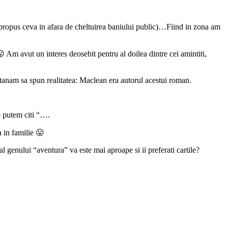
i propus ceva in afara de cheltuirea baniului public)…Fiind in zona am
Am avut un interes deosebit pentru al doilea dintre cei amintiti,
atanam sa spun realitatea: Maclean era autorul acestui roman.
o putem citi “….
 in familie 😛
l genului “aventura” va este mai aproape si ii preferati cartile?