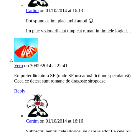
Cartim
on 01/10/2014 at 16:13
Pot spune ca imi plac ambi autoti 😛
Im plac vizionarii atat timp cat raman in limitele logicii…
Vero
on 30/09/2014 at 22:41
Eu prefer literatura SF (unde SF înseamnă ficţiune speculativă). Ş
Ceea ce detest sunt romane de dragoste siropoase.
Reply
Cartim
on 01/10/2014 at 16:16
Subbscriu pentru cele istorice, pe care le ador.La cele SF 