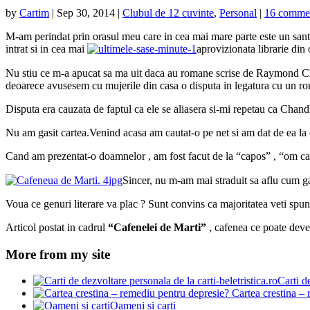
by
Cartim
|
Sep 30, 2014
|
Clubul de 12 cuvinte
,
Personal
|
16 comme
M-am perindat prin orasul meu care in cea mai mare parte este un santi
intrat si in cea mai
aprovizionata librarie din 
Nu stiu ce m-a apucat sa ma uit daca au romane scrise de Raymond Chand
deoarece avusesem cu mujerile din casa o disputa in legatura cu un r
Disputa era cauzata de faptul ca ele se aliasera si-mi repetau ca Chand
Nu am gasit cartea.Venind acasa am cautat-o pe net si am dat de ea la
Cand am prezentat-o doamnelor , am fost facut de la “capos” , “om car
Sincer, nu m-am mai straduit sa aflu cum g
Voua ce genuri literare va plac ? Sunt convins ca majoritatea veti spune
Articol postat in cadrul
“Cafenelei de Marti”
, cafenea ce poate dev
More from my site
Carti d
Cartea crestina – 
Oameni si carti