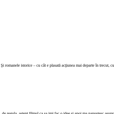
i romanele istorice – cu cât e plasată acţiunea mai departe în trecut, cu 
, de regula, astept filmul ca sa imi fac o idee si apoi ma napustesc asupr