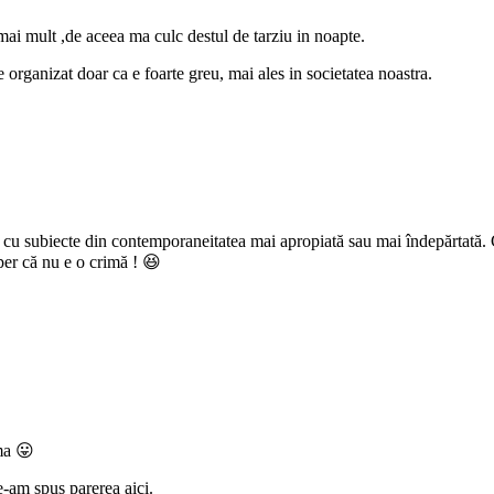
 mai mult ,de aceea ma culc destul de tarziu in noapte.
rte organizat doar ca e foarte greu, mai ales in societatea noastra.
n, cu subiecte din contemporaneitatea mai apropiată sau mai îndepărtată.
per că nu e o crimă ! 😆
ma 😛
ne-am spus parerea aici.