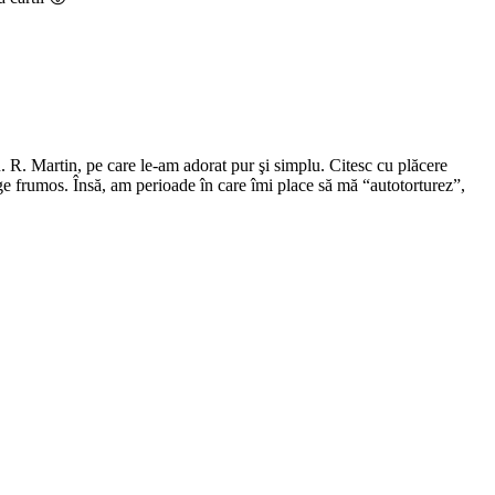
R. R. Martin, pe care le-am adorat pur şi simplu. Citesc cu plăcere
rge frumos. Însă, am perioade în care îmi place să mă “autotorturez”,