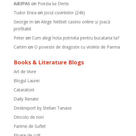
Adi3PAS
on
Poezia lui Denis
Tudor Enea
on
Jocul cuvintelor (246)
George m
on
Alege Netbet casino online și joacă
profitabil
Peter
on
Cum alegi hota potrivita pentru bucataria ta?
Cartim
on
O poveste de dragoste cu violete de Parma
Books & Literature Blogs
Art de Vivre
Blogul Laurei
Cataratorii
Daily Renate
Deskreport by Stelian Tanase
Dincolo de nori
Farime de Suflet
Floare de colt