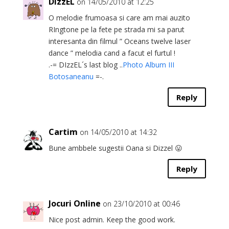
DIzzEL
on 14/05/2010 at 12:25
O melodie frumoasa si care am mai auzito
RIngtone pe la fete pe strada mi sa parut
interesanta din filmul ” Oceans twelve laser
dance ” melodia cand a facut el furtul !
.-= DIzzEL´s last blog ..
Photo Album III
Botosaneanu
=-.
Reply
Cartim
on 14/05/2010 at 14:32
Bune ambbele sugestii Oana si Dizzel 😛
Reply
Jocuri Online
on 23/10/2010 at 00:46
Nice post admin. Keep the good work.