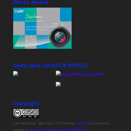
Photo Award
Semn spre carte
FOR MYSELF
Copyright
Cartim Blog - My Point of View
by
Caritm
is licensed
under a
Creative Commons Attribution-