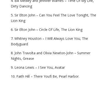
4. Bill Medley and Jennifer Warnes – Time Of My Life,
Dirty Dancing
5. Sir Elton John – Can You Feel The Love Tonight, The
Lion King
6. Sir Elton John – Circle Of Life, The Lion King
7. Whitney Houston – I Will Always Love You, The
Bodyguard
8. John Travolta and Olivia Newton-John – Summer
Nights, Grease
9. Leona Lewis – I See You, Avatar
10. Faith Hill – There You’ll Be, Pearl Harbor.