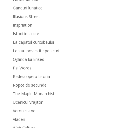
Ganduri lunatice
Illusions Street
Inspriation
Istorii incalcite
La capatul curcubeului
Lecturi povestite pe scurt
Oglinda lui Erised
Psi Words
Redescopera Istoria
Ropot de secunde
The Maple Monarchists
Ucenicul vrajitor
Veronicisme
Vladen
Web Cultura