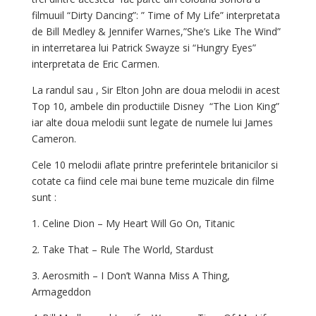
filmuuil “Dirty Dancing”: ” Time of My Life” interpretata
de Bill Medley & Jennifer Warnes,”She’s Like The Wind”
in interretarea lui Patrick Swayze si “Hungry Eyes”
interpretata de Eric Carmen.
La randul sau , Sir Elton John are doua melodii in acest
Top 10, ambele din productiile Disney “The Lion King”
iar alte doua melodii sunt legate de numele lui James
Cameron.
Cele 10 melodii aflate printre preferintele britanicilor si
cotate ca fiind cele mai bune
teme muzicale din filme
sunt :
1. Celine Dion – My Heart Will Go On, Titanic
2. Take That – Rule The World, Stardust
3. Aerosmith – I Don’t Wanna Miss A Thing,
Armageddon