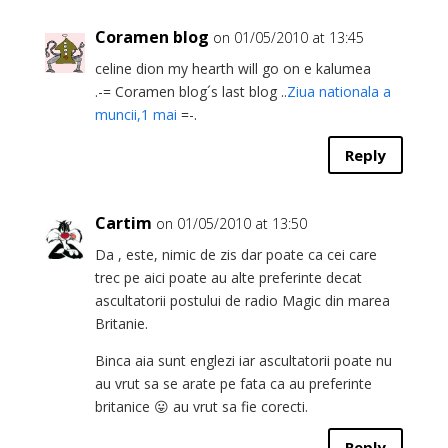
Coramen blog
on 01/05/2010 at 13:45
celine dion my hearth will go on e kalumea
.-= Coramen blog´s last blog ..
Ziua nationala a
muncii,1 mai
=-.
Reply
Cartim
on 01/05/2010 at 13:50
Da , este, nimic de zis dar poate ca cei care
trec pe aici poate au alte preferinte decat
ascultatorii postului de radio Magic din marea
Britanie.
Binca aia sunt englezi iar ascultatorii poate nu
au vrut sa se arate pe fata ca au preferinte
britanice 😛 au vrut sa fie corecti.
Reply