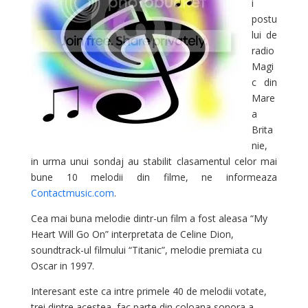
i
postu
lui de
radio
Magi
c din
Mare
a
Brita
nie,
in urma unui sondaj au stabilit clasamentul celor mai
bune 10 melodii din filme, ne informeaza
Contactmusic.com
.
Cea mai buna melodie dintr-un film a fost aleasa “My
Heart Will Go On” interpretata de Celine Dion,
soundtrack-ul filmului “Titanic”, melodie premiata cu
Oscar in 1997.
Interesant este ca intre primele 40 de melodii votate,
trei dintre acestea fac parte din coloana sonora a