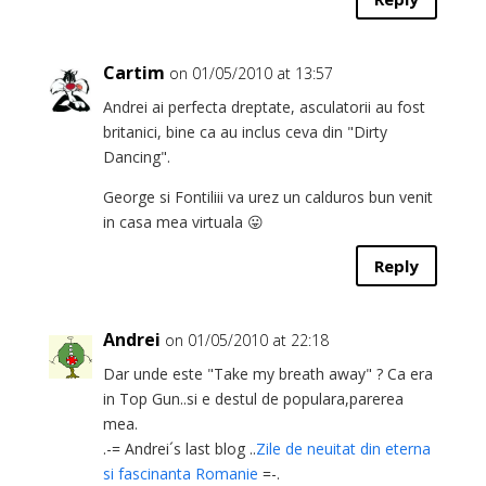
Cartim
on 01/05/2010 at 13:57
Andrei ai perfecta dreptate, asculatorii au fost
britanici, bine ca au inclus ceva din "Dirty
Dancing".
George si Fontiliii va urez un calduros bun venit
in casa mea virtuala 😛
Reply
Andrei
on 01/05/2010 at 22:18
Dar unde este "Take my breath away" ? Ca era
in Top Gun..si e destul de populara,parerea
mea.
.-= Andrei´s last blog ..
Zile de neuitat din eterna
si fascinanta Romanie
=-.