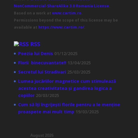
NonCommercial-ShareAlike 3.0 Romania License
.
Based on a work at
www.cartim.ro
.
Permissions beyond the scope of this license may be
available at
https://www.cartim.ro/
.
RSS
Poezia lui Denis
01/12/2025
Florii binecuvantate!!
13/04/2025
Secretul lui Stradivari
25/03/2025
Lumea jucăriilor magnetice cum stimulează
acestea creativitatea și gandirea logica a
copiilor
20/03/2025
Cum să îți îngrijești florile pentru a le menține
proaspete mai mult timp
19/03/2025
August 2026