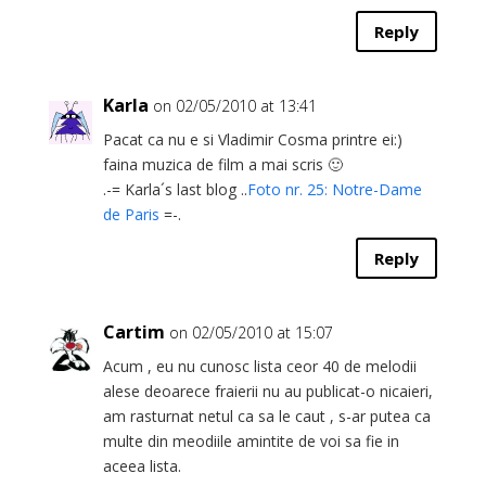
Reply
Karla
on 02/05/2010 at 13:41
Pacat ca nu e si Vladimir Cosma printre ei:)
faina muzica de film a mai scris 🙂
.-= Karla´s last blog ..
Foto nr. 25: Notre-Dame
de Paris
=-.
Reply
Cartim
on 02/05/2010 at 15:07
Acum , eu nu cunosc lista ceor 40 de melodii
alese deoarece fraierii nu au publicat-o nicaieri,
am rasturnat netul ca sa le caut , s-ar putea ca
multe din meodiile amintite de voi sa fie in
aceea lista.