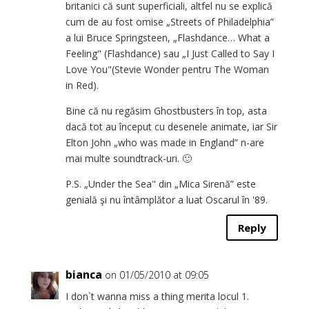
britanici că sunt superficiali, altfel nu se explică
cum de au fost omise „Streets of Philadelphia”
a lui Bruce Springsteen, „Flashdance… What a
Feeling" (Flashdance) sau „I Just Called to Say I
Love You"(Stevie Wonder pentru The Woman
in Red).
Bine că nu regăsim Ghostbusters în top, asta
dacă tot au început cu desenele animate, iar Sir
Elton John „who was made in England” n-are
mai multe soundtrack-uri. 🙂
P.S. „Under the Sea" din „Mica Sirenă” este
genială şi nu întâmplător a luat Oscarul în '89.
Reply
bianca
on 01/05/2010 at 09:05
I don`t wanna miss a thing merita locul 1.