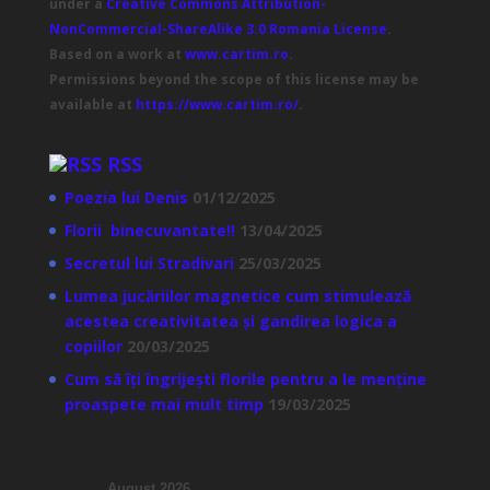
under a
Creative Commons Attribution-
NonCommercial-ShareAlike 3.0 Romania License
.
Based on a work at
www.cartim.ro
.
Permissions beyond the scope of this license may be
available at
https://www.cartim.ro/
.
RSS
Poezia lui Denis
01/12/2025
Florii binecuvantate!!
13/04/2025
Secretul lui Stradivari
25/03/2025
Lumea jucăriilor magnetice cum stimulează
acestea creativitatea și gandirea logica a
copiilor
20/03/2025
Cum să îți îngrijești florile pentru a le menține
proaspete mai mult timp
19/03/2025
August 2026