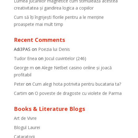
Lumea jucăriilor magnetice cum stimulează acestea
creativitatea și gandirea logica a copiilor
Cum să îți îngrijești florile pentru a le menține
proaspete mai mult timp
Recent Comments
Adi3PAS
on
Poezia lui Denis
Tudor Enea
on
Jocul cuvintelor (246)
George m
on
Alege Netbet casino online și joacă
profitabil
Peter
on
Cum alegi hota potrivita pentru bucataria ta?
Cartim
on
O poveste de dragoste cu violete de Parma
Books & Literature Blogs
Art de Vivre
Blogul Laurei
Cataratorii