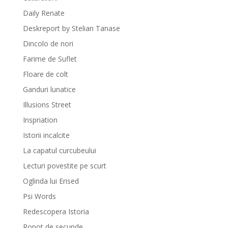
Daily Renate
Deskreport by Stelian Tanase
Dincolo de nori
Farime de Suflet
Floare de colt
Ganduri lunatice
Illusions Street
Inspriation
Istorii incalcite
La capatul curcubeului
Lecturi povestite pe scurt
Oglinda lui Erised
Psi Words
Redescopera Istoria
Ropot de secunde