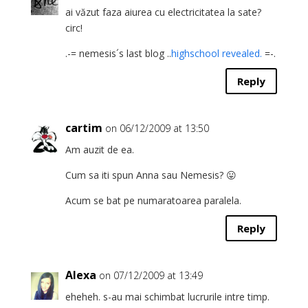
ai văzut faza aiurea cu electricitatea la sate?
circ!
.-= nemesis´s last blog ..
highschool revealed.
=-.
Reply
cartim
on 06/12/2009 at 13:50
Am auzit de ea.
Cum sa iti spun Anna sau Nemesis? 😛
Acum se bat pe numaratoarea paralela.
Reply
Alexa
on 07/12/2009 at 13:49
eheheh. s-au mai schimbat lucrurile intre timp.