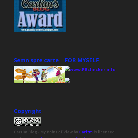
Semn spre carte
FOR MYSELF
Copyright
Cartim Blog - My Point of View
by
Caritm
is licensed