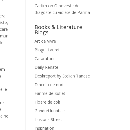
Cartim
on
O poveste de
dragoste cu violete de Parma
fera
iste,
Books & Literature
 care
Blogs
umuri
Art de Vivre
ele
Blogul Laurei
Cataratorii
Daily Renate
tem
n
Deskreport by Stelian Tanase
Dincolo de nori
e le
Farime de Suflet
Floare de colt
are
e
Ganduri lunatice
sa ne
Illusions Street
Inspriation