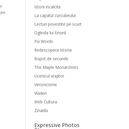
si
Istorii incalcite
tim
La capatul curcubeului
Lecturi povestite pe scurt
Oglinda lui Erised
Psi Words
Redescopera Istoria
Ropot de secunde
The Maple Monarchists
Ucenicul vrajitor
Veronicisme
Vladen
Web Cultura
Zinaida
Expressive Photos