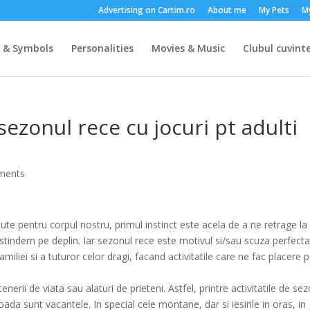
Advertising on Cartim.ro
About me
My Pets
M
s & Symbols
Personalities
Movies & Music
Clubul cuvinte
sezonul rece cu jocuri pt adulti
ments
te pentru corpul nostru, primul instinct este acela de a ne retrage la
 destindem pe deplin. Iar sezonul rece este motivul si/sau scuza perfect
liei si a tuturor celor dragi, facand activitatile care ne fac placere 
enerii de viata sau alaturi de prieteni. Astfel, printre activitatile de sez
ada sunt vacantele. In special cele montane, dar si iesirile in oras, in