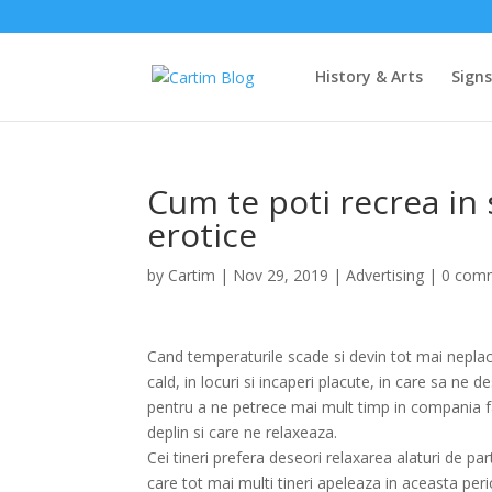
History & Arts
Sign
Cum te poti recrea in 
erotice
by
Cartim
|
Nov 29, 2019
|
Advertising
|
0 com
Cand temperaturile scade si devin tot mai neplacu
cald, in locuri si incaperi placute, in care sa ne
pentru a ne petrece mai mult timp in compania fami
deplin si care ne relaxeaza.
Cei tineri prefera deseori relaxarea alaturi de part
care tot mai multi tineri apeleaza in aceasta perio