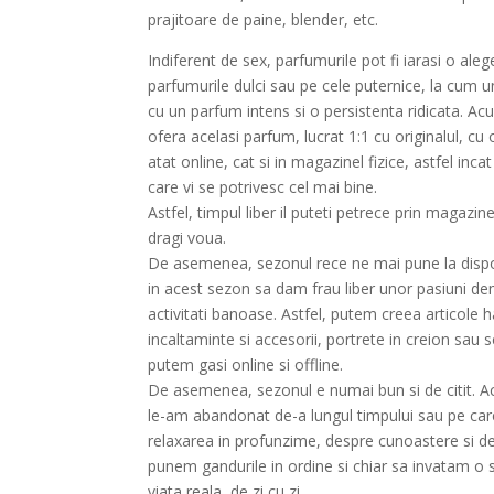
prajitoare de paine, blender, etc.
Indiferent de sex, parfumurile pot fi iarasi o ale
parfumurile dulci sau pe cele puternice, la cum u
cu un parfum intens si o persistenta ridicata. Acu
ofera acelasi parfum, lucrat 1:1 cu originalul, cu 
atat online, cat si in magazinel fizice, astfel inca
care vi se potrivesc cel mai bine.
Astfel, timpul liber il puteti petrece prin magazine 
dragi voua.
De asemenea, sezonul rece ne mai pune la dispoz
in acest sezon sa dam frau liber unor pasiuni demu
activitati banoase. Astfel, putem creea articole
incaltaminte si accesorii, portrete in creion sau 
putem gasi online si offline.
De asemenea, sezonul e numai bun si de citit. Acu
le-am abandonat de-a lungul timpului sau pe car
relaxarea in profunzime, despre cunoastere si des
punem gandurile in ordine si chiar sa invatam o se
viata reala, de zi cu zi.