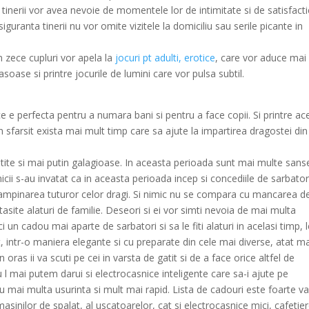
si tinerii vor avea nevoie de momentele lor de intimitate si de satisfact
uranta tinerii nu vor omite vizitele la domiciliu sau serile picante in
n zece cupluri vor apela la
jocuri pt adulti, erotice
, care vor aduce mai
oase si printre jocurile de lumini care vor pulsa subtil.
e perfecta pentru a numara bani si pentru a face copii. Si printre ac
 in sfarsit exista mai mult timp care sa ajute la impartirea dragostei din
istite si mai putin galagioase. In aceasta perioada sunt mai multe sans
nicii s-au invatat ca in aceasta perioada incep si concediile de sarbator
tampinarea tuturor celor dragi. Si nimic nu se compara cu mancarea d
rtasite alaturi de familie. Deseori si ei vor simti nevoia de mai multa
i un cadou mai aparte de sarbatori si sa le fiti alaturi in acelasi timp, 
tit, intr-o maniera elegante si cu preparate din cele mai diverse, atat m
in oras ii va scuti pe cei in varsta de gatit si de a face orice altfel de
 l mai putem darui si electrocasnice inteligente care sa-i ajute pe
 cu mai multa usurinta si mult mai rapid. Lista de cadouri este foarte v
asinilor de spalat, al uscatoarelor, cat si electrocasnice mici, cafetier