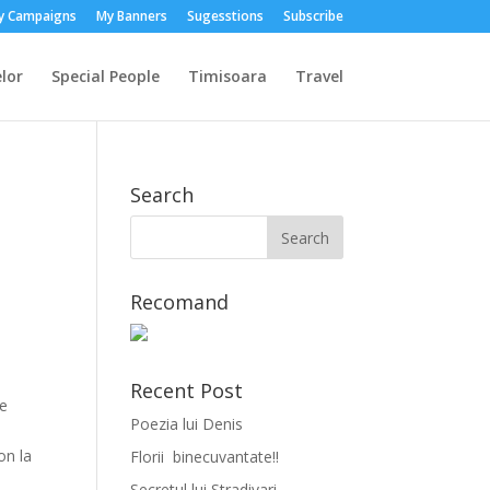
y Campaigns
My Banners
Sugesstions
Subscribe
lor
Special People
Timisoara
Travel
Search
Recomand
a
Recent Post
pe
Poezia lui Denis
on la
Florii binecuvantate!!
Secretul lui Stradivari