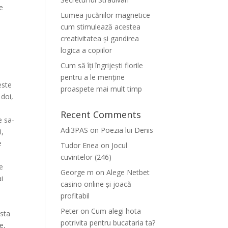
ie
Lumea jucăriilor magnetice
cum stimulează acestea
creativitatea și gandirea
logica a copiilor
Cum să îți îngrijești florile
pentru a le menține
este
proaspete mai mult timp
 doi,
Recent Comments
e sa-
Adi3PAS
on
Poezia lui Denis
i,
e
Tudor Enea
on
Jocul
cuvintelor (246)
le
George m
on
Alege Netbet
ai
casino online și joacă
profitabil
Peter
on
Cum alegi hota
asta
potrivita pentru bucataria ta?
e,