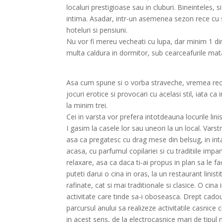
localuri prestigioase sau in cluburi. Bineinteles, 
intima. Asadar, intr-un asemenea sezon rece cu sig
hoteluri si pensiuni.
Nu vor fi mereu vecheati cu lupa, dar minim 1 di
multa caldura in dormitor, sub cearceafurile matas
Asa cum spune si o vorba straveche, vremea rece 
jocuri erotice si provocari cu acelasi stil, iata ca
la minim trei.
Cei in varsta vor prefera intotdeauna locurile lin
I gasim la casele lor sau uneori la un local. Varst
asa ca pregatesc cu drag mese din belsug, in in
acasa, cu parfumul copilariei si cu traditiile impa
relaxare, asa ca daca ti-ai propus in plan sa le fac
puteti darui o cina in oras, la un restaurant linis
rafinate, cat si mai traditionale si clasice. O cina 
activitate care tinde sa-i oboseasca. Drept cadou
parcursul anului sa realizeze activitatile casnice
in acest sens, de la electrocasnice mari de tipul m