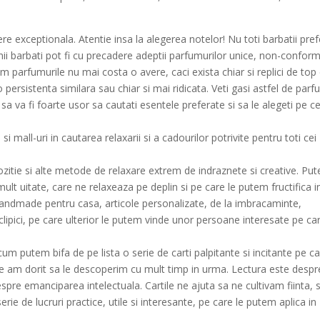
gere exceptionala. Atentie insa la alegerea notelor! Nu toti barbatii pre
nii barbati pot fi cu precadere adeptii parfumurilor unice, non-conform
m parfumurile nu mai costa o avere, caci exista chiar si replici de top
o persistenta similara sau chiar si mai ridicata. Veti gasi astfel de parf
t sa va fi foarte usor sa cautati esentele preferate si sa le alegeti pe c
si mall-uri in cautarea relaxarii si a cadourilor potrivite pentru toti cei
itie si alte metode de relaxare extrem de indraznete si creative. Pu
lt uitate, care ne relaxeaza pe deplin si pe care le putem fructifica i
 handmade pentru casa, articole personalizate, de la imbracaminte,
sclipici, pe care ulterior le putem vinde unor persoane interesate pe car
m putem bifa de pe lista o serie de carti palpitante si incitante pe c
e am dorit sa le descoperim cu mult timp in urma. Lectura este despr
pre emanciparea intelectuala. Cartile ne ajuta sa ne cultivam fiinta, 
rie de lucruri practice, utile si interesante, pe care le putem aplica in