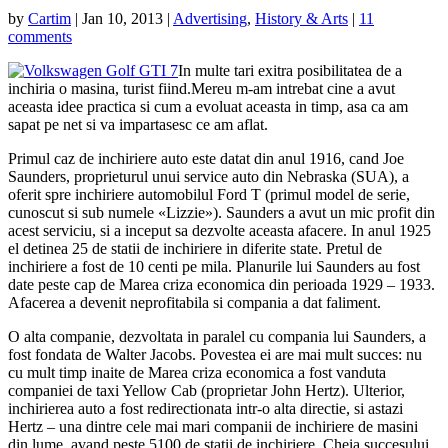
by
Cartim
|
Jan 10, 2013
|
Advertising
,
History & Arts
|
11
comments
In multe tari exitra posibilitatea de a
inchiria o masina, turist fiind.Mereu m-am intrebat cine a avut
aceasta idee practica si cum a evoluat aceasta in timp, asa ca am
sapat pe net si va impartasesc ce am aflat.
Primul caz de inchiriere auto este datat din anul 1916, cand Joe
Saunders, proprieturul unui service auto din Nebraska (SUA), a
oferit spre inchiriere automobilul Ford T (primul model de serie,
cunoscut si sub numele «Lizzie»). Saunders a avut un mic profit din
acest serviciu, si a inceput sa dezvolte aceasta afacere. In anul 1925
el detinea 25 de statii de inchiriere in diferite state. Pretul de
inchiriere a fost de 10 centi pe mila. Planurile lui Saunders au fost
date peste cap de Marea criza economica din perioada 1929 – 1933.
Afacerea a devenit neprofitabila si compania a dat faliment.
O alta companie, dezvoltata in paralel cu compania lui Saunders, a
fost fondata de Walter Jacobs. Povestea ei are mai mult succes: nu
cu mult timp inaite de Marea criza economica a fost vanduta
companiei de taxi Yellow Cab (proprietar John Hertz). Ulterior,
inchirierea auto a fost redirectionata intr-o alta directie, si astazi
Hertz – una dintre cele mai mari companii de inchiriere de masini
din lume, avand peste 5100 de statii de inchiriere. Cheia succesului