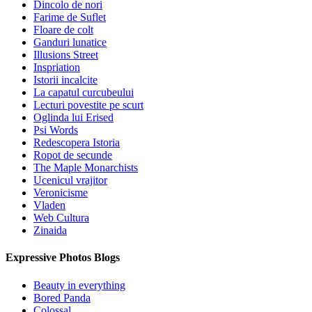
Dincolo de nori
Farime de Suflet
Floare de colt
Ganduri lunatice
Illusions Street
Inspriation
Istorii incalcite
La capatul curcubeului
Lecturi povestite pe scurt
Oglinda lui Erised
Psi Words
Redescopera Istoria
Ropot de secunde
The Maple Monarchists
Ucenicul vrajitor
Veronicisme
Vladen
Web Cultura
Zinaida
Expressive Photos Blogs
Beauty in everything
Bored Panda
Colossal