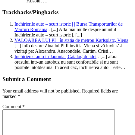
Absolut …
Trackbacks/Pingbacks
Inchirierile auto – scurt istoric | | Bursa Transporturilor de
Marfuri Romania
- [...] Afla mai multe despre anuntul
Inchirierile auto – scurt istoric |. [...]
VALOAREA LUI PI - în stația de metrou Karlsplatz, Viena
-
[...] info despre Ziua lui Pi Îi invit la Viena și vă invit să-i
vizitați pe: Alexandru, Anacondele, Cartim, Cristi…
Inchirierea auto in Japonia | Catalog de idei
- [...] afara
orasului intr-un autobuz nu sunt confortabile si nu sunt
posibile intotdeauna. In acest caz, inchirierea auto – este…
Submit a Comment
Your email address will not be published.
Required fields are
marked
*
Comment
*