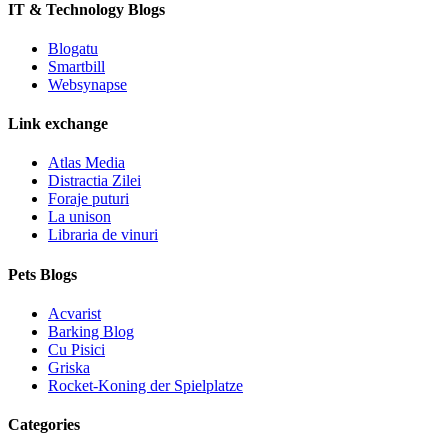
IT & Technology Blogs
Blogatu
Smartbill
Websynapse
Link exchange
Atlas Media
Distractia Zilei
Foraje puturi
La unison
Libraria de vinuri
Pets Blogs
Acvarist
Barking Blog
Cu Pisici
Griska
Rocket-Koning der Spielplatze
Categories