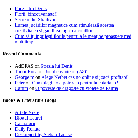
Poezia lui Denis
Florii binecuvantate!!
Secretul lui Stradivari
Lumea jucăriilor magnetice cum stimulează acestea
creativitatea și gandirea logica a copiilor
Cum să îți îngrijești florile pentru a le menține proaspete mai
mult timp
Recent Comments
Adi3PAS
on
Poezia lui Denis
Tudor Enea
on
Jocul cuvintelor (246)
George m
on
Alege Netbet casino online și joacă profitabil
Peter
on
Cum alegi hota potrivita pentru bucataria ta?
Cartim
on
O poveste de dragoste cu violete de Parma
Books & Literature Blogs
Art de Vivre
Blogul Laurei
Cataratorii
Daily Renate
Deskreport by Stelian Tanase