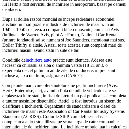
lui Hertz a fost serviciul de inchiriere in aeroporturi, bazat pe oameni
de afaceri.
Dupa al doilea razboi mondial se incepe redresarea economiei,
afectand in mod pozitiv industria de inchirieri de masini. In anii
1945 – 1950 se creeaza companii bine-cunoscute, cum ar fi Avis
(infiintata de Warren Avis, pilot Air Force), National Car Rental
(printre fondatorii sai se numara si Joe Saunders, mentionat mai sus),
Dollar Trhifty si altele. Astazi, toate acestea sunt companii mari de
inchirieri masini, avand statii in sute de tari.
Conditiile de
inchiriere auto
practic sunt identice. Adesea este
necesar ca chiriasul sa aiba o anumita varsta (18-21 ani), o
experienta de cel putin un an de zile de conducere, in pret sunt
incluse a, taxa de drum, asigurarea CASCO.
Companiile mari, care ofera autoturisme pentru inchiriere (Avis,
Hertz, Enterprise, etc), avand o flota de mii de vehicule care se
deplaseaza intre statii, in lista de preturi nu pot publica lista completa
a tuturor masinilor disponibile. Astfel, a fost introdus un sistem de
clasificare a inchirierii. Organizatia de standardizare a clasei de
inchiriere de masini este Associaton of Car Rantal Industry Systems
Standards (ACRISS). Codurile SIPP, care definesc clasa si
completarea auto este utilizata pe scara larga de catre companiile
internationale de inchirieri auto. La inchiriere trebuie luat in calcul ca