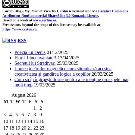
Cartim Blog - My Point of View
by
Caritm
is licensed under a
Creative Commons
Attribution-NonCommercial-ShareAlike 3.0 Romania License
.
Based on a work at
www.cartim.ro
.
Permissions beyond the scope of this license may be available at
https://www.cartim.ro/
.
RSS
Poezia lui Denis
01/12/2025
Florii binecuvantate!!
13/04/2025
Secretul lui Stradivari
25/03/2025
Lumea jucăriilor magnetice cum stimulează acestea
creativitatea și gandirea logica a copiilor
20/03/2025
Cum să îți îngrijești florile pentru a le menține proaspete mai
mult timp
19/03/2025
August 2026
M
T
W
T
F
S
S
1
2
3
4
5
6
7
8
9
10
11
12
13
14
15
16
17
18
19
20
21
22
23
24
25
26
27
28
29
30