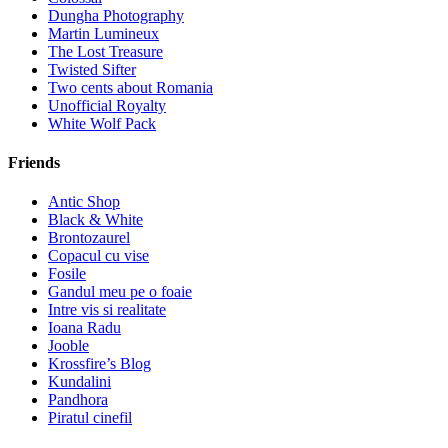
Dungha Photography
Martin Lumineux
The Lost Treasure
Twisted Sifter
Two cents about Romania
Unofficial Royalty
White Wolf Pack
Friends
Antic Shop
Black & White
Brontozaurel
Copacul cu vise
Fosile
Gandul meu pe o foaie
Intre vis si realitate
Ioana Radu
Jooble
Krossfire’s Blog
Kundalini
Pandhora
Piratul cinefil