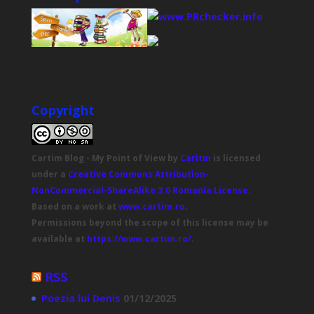
Copyright
Cartim Blog - My Point of View
by
Caritm
is licensed
under a
Creative Commons Attribution-
NonCommercial-ShareAlike 3.0 Romania License
.
Based on a work at
www.cartim.ro
.
Permissions beyond the scope of this license may be
available at
https://www.cartim.ro/
.
RSS
Poezia lui Denis
01/12/2025