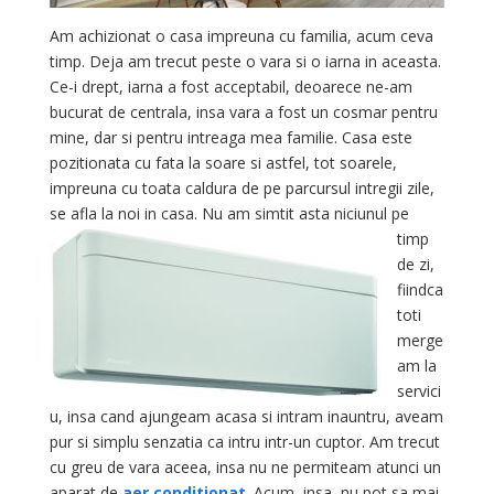
Am achizionat o casa impreuna cu familia, acum ceva
timp. Deja am trecut peste o vara si o iarna in aceasta.
Ce-i drept, iarna a fost acceptabil, deoarece ne-am
bucurat de centrala, insa vara a fost un cosmar pentru
mine, dar si pentru intreaga mea familie. Casa este
pozitionata cu fata la soare si astfel, tot soarele,
impreuna cu toata caldura de pe parcursul intregii zile,
se afla la noi in casa. Nu am simtit asta
niciunul pe
timp
de zi,
fiindca
toti
merge
am la
servici
u, insa cand ajungeam acasa si intram inauntru, aveam
pur si simplu senzatia ca intru intr-un cuptor. Am trecut
cu greu de vara aceea, insa nu ne permiteam atunci un
aparat de
aer conditionat
. Acum, insa, nu pot sa mai