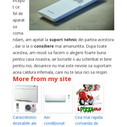
incepu
t ce
fel de
aparat
sa
coma
ndam, am apelat la
suport tehnic
din partea acestora
, dar si la o
consiliere
mai amanuntita. Dupa toate
acestea, am reusit sa facem o alegere foarte buna
pentru casa noastra, iar lucrurile s-au schimbat in bine
pentru noi, deoarece nu mai este nevoie sa suportam
acea caldura infernala, care nu te lasa nici sa respiri.
More from my site
Caracretistici
Aer
Cea mai rapida
dezirabile ale
condiționat:
comanda de