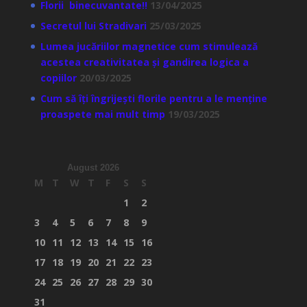
Florii binecuvantate!!
13/04/2025
Secretul lui Stradivari
25/03/2025
Lumea jucăriilor magnetice cum stimulează
acestea creativitatea și gandirea logica a
copiilor
20/03/2025
Cum să îți îngrijești florile pentru a le menține
proaspete mai mult timp
19/03/2025
August 2026
M
T
W
T
F
S
S
1
2
3
4
5
6
7
8
9
10
11
12
13
14
15
16
17
18
19
20
21
22
23
24
25
26
27
28
29
30
31