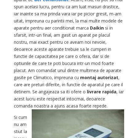
spun acelasi lucru, pentru ca am luat masuri drastice,
iar inainte sa ma prinda vara iar pe picior gresit, m-am
uitat, impreuna cu parintii mei, la mai multe modele de
aparate pentru aer conditionat marca
Daikin
si in
sfarsit, intr-un final, am gasit un aparat pe placul
nostru, mai exact pentru ce aveam noi nevoie,
deoarece aceste aparate trebuie sa le cumperi in
functie de capacitatea pe care o ofera, dar si de
optiunile de care te poti bucura intr-un mod foarte
placut. Am comandat unul dintre multimea de aparate
gasite pe Climatico, impreuna cu
montaj autorizat
,
care are preturi diferite, in functie de aparatul pe care il
detinem. Se angajeaza sa iti ofere o
livrare rapida
, iar
acest lucru este respectat intocmai, deoarece
comanda noastra a ajuns acasa foarte repede.
Si cum
nu am
stiut la