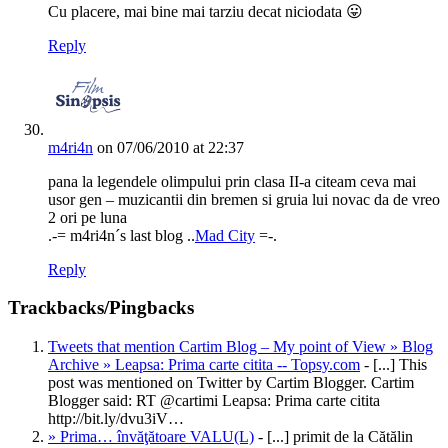
Cu placere, mai bine mai tarziu decat niciodata 😛
Reply
m4ri4n
on 07/06/2010 at 22:37
pana la legendele olimpului prin clasa II-a citeam ceva mai
usor gen – muzicantii din bremen si gruia lui novac da de vreo
2 ori pe luna
.-= m4ri4n´s last blog ..
Mad City
=-.
Reply
Trackbacks/Pingbacks
Tweets that mention Cartim Blog – My point of View » Blog
Archive » Leapsa: Prima carte citita -- Topsy.com
- [...] This
post was mentioned on Twitter by Cartim Blogger. Cartim
Blogger said: RT @cartimi Leapsa: Prima carte citita
http://bit.ly/dvu3iV…
» Prima… învăţătoare VALU(L)
- [...] primit de la Cătălin