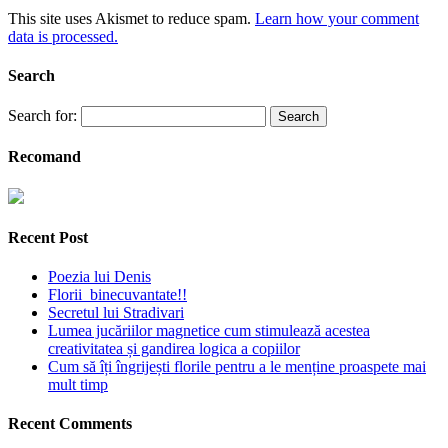
This site uses Akismet to reduce spam.
Learn how your comment
data is processed.
Search
Search for:
Recomand
Recent Post
Poezia lui Denis
Florii binecuvantate!!
Secretul lui Stradivari
Lumea jucăriilor magnetice cum stimulează acestea
creativitatea și gandirea logica a copiilor
Cum să îți îngrijești florile pentru a le menține proaspete mai
mult timp
Recent Comments