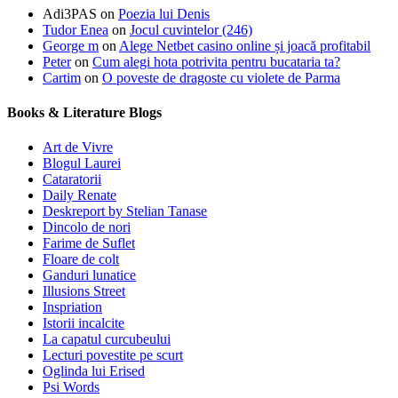
Adi3PAS
on
Poezia lui Denis
Tudor Enea
on
Jocul cuvintelor (246)
George m
on
Alege Netbet casino online și joacă profitabil
Peter
on
Cum alegi hota potrivita pentru bucataria ta?
Cartim
on
O poveste de dragoste cu violete de Parma
Books & Literature Blogs
Art de Vivre
Blogul Laurei
Cataratorii
Daily Renate
Deskreport by Stelian Tanase
Dincolo de nori
Farime de Suflet
Floare de colt
Ganduri lunatice
Illusions Street
Inspriation
Istorii incalcite
La capatul curcubeului
Lecturi povestite pe scurt
Oglinda lui Erised
Psi Words