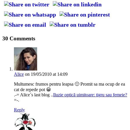
30 Comments
Alice
on 19/05/2010 at 14:09
Multumesc frumos pentru leapsa 🙂 Promit sa ma ocup de ea
cat de repede pot 😀
.-= Alice´s last blog ..
Iluzie optică uimitoare: tigru sau femeie?
=-.
Reply