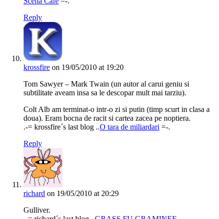
Scena Cafe
=-.
Reply
krossfire
on 19/05/2010 at 19:20
Tom Sawyer – Mark Twain (un autor al carui geniu si
subtilitate aveam insa sa le descopar mult mai tarziu).
Colt Alb am terminat-o intr-o zi si putin (timp scurt in clasa a
doua). Eram bocna de racit si cartea zacea pe noptiera.
.-= krossfire´s last blog ..
O tara de miliardari
=-.
Reply
richard
on 19/05/2010 at 20:29
Gulliver.
.-= richard´s last blog ..
GRASS FU GRAMINEE