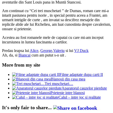
aventurile din Sant Louis pana in Muntii Stancosi.
Am continuat cu “Cei trei muschetari ” de Dumas, roman care mi-a
intarit pasiunea pentru isorie , in special pentru aceea a Frantei, am
urmarit intrigile de curte , am invatat sa descifrez mesajele din
replicile abile ale lui Richelieu, am luat cunostinta despre cavalerism,
onoare si prietenie.
Acestea au fost romanele mele de capatai cu care mi-am inceput
incursiunea in lumea fascinanta a cartilor.
Predau leapsa lui
Alice
,
George
,
Valeriu
si lui
VJ Duck
Ah, da, si
Biancai
cum am putut s-o uit .
More from my site
Filme adaptate dupa carti II
Blanosii din casa mea
Trei muschetari…
Aparatorul cauzelor pierdute
Prietenie intre blanosi
Calul – intre joc si realitate
It's only fair to share...