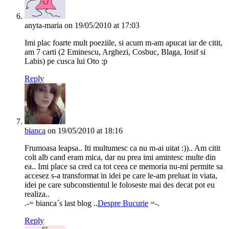
anyta-maria
on 19/05/2010 at 17:03
Imi plac foarte mult poeziile, si acum m-am apucat iar de citit,
am 7 carti (2 Eminescu, Arghezi, Cosbuc, Blaga, Iosif si
Labis) pe cusca lui Oto :p
Reply
bianca
on 19/05/2010 at 18:16
Frumoasa leapsa.. Iti multumesc ca nu m-ai uitat :)).. Am citit
colt alb cand eram mica, dar nu prea imi amintesc multe din
ea.. Imi place sa cred ca tot ceea ce memoria nu-mi permite sa
accesez s-a transformat in idei pe care le-am preluat in viata,
idei pe care subconstientul le foloseste mai des decat pot eu
realiza..
.-= bianca´s last blog ..
Despre Bucurie
=-.
Reply