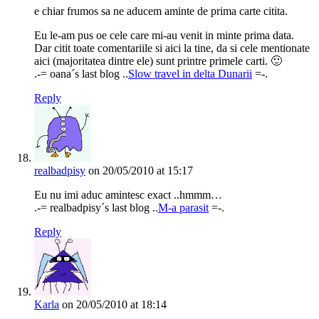
e chiar frumos sa ne aducem aminte de prima carte citita.
Eu le-am pus oe cele care mi-au venit in minte prima data.
Dar citit toate comentariile si aici la tine, da si cele mentionate
aici (majoritatea dintre ele) sunt printre primele carti. 🙂
.-= oana´s last blog ..
Slow travel in delta Dunarii
=-.
Reply
realbadpisy
on 20/05/2010 at 15:17
Eu nu imi aduc amintesc exact ..hmmm…
.-= realbadpisy´s last blog ..
M-a parasit
=-.
Reply
Karla
on 20/05/2010 at 18:14