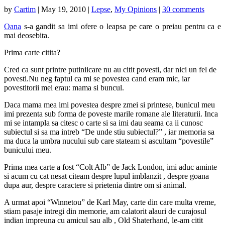
by
Cartim
|
May 19, 2010
|
Lepse
,
My Opinions
|
30 comments
Oana
s-a gandit sa imi ofere o leapsa pe care o preiau pentru ca e
mai deosebita.
Prima carte citita?
Cred ca sunt printre putiniicare nu au citit povesti, dar nici un fel de
povesti.Nu neg faptul ca mi se povestea cand eram mic, iar
povestitorii mei erau: mama si buncul.
Daca mama mea imi povestea despre zmei si printese, bunicul meu
imi prezenta sub forma de poveste marile romane ale literaturii. Inca
mi se intampla sa citesc o carte si sa imi dau seama ca ii cunosc
subiectul si sa ma intreb “De unde stiu subiectul?” , iar memoria sa
ma duca la umbra nucului sub care stateam si ascultam “povestile”
bunicului meu.
Prima mea carte a fost “Colt Alb” de Jack London, imi aduc aminte
si acum cu cat nesat citeam despre lupul imblanzit , despre goana
dupa aur, despre caractere si prietenia dintre om si animal.
A urmat apoi “Winnetou” de Karl May,
carte din care multa vreme,
stiam pasaje intregi din memorie, am calatorit alauri de curajosul
indian impreuna cu amicul sau alb , Old Shaterhand, le-am citit