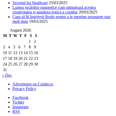
Secretul lui Stradivari
25/03/2025
Lumea jucăriilor magnetice cum stimulează acestea
creativitatea și gandirea logica a copiilor
20/03/2025
Cum să îți îngrijești florile pentru a le menține proaspete mai
mult timp
19/03/2025
August 2026
M
T
W
T
F
S
S
1
2
3
4
5
6
7
8
9
10
11
12
13
14
15
16
17
18
19
20
21
22
23
24
25
26
27
28
29
30
31
« Dec
Advertising on Cartim.ro
Privacy Policy
Facebook
Twitter
Instagram
RSS