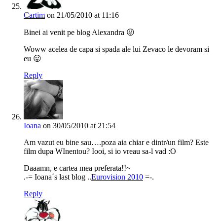
Cartim
on 21/05/2010 at 11:16
Binei ai venit pe blog Alexandra 😛
Woww acelea de capa si spada ale lui Zevaco le devoram si
eu 😛
Reply
Ioana
on 30/05/2010 at 21:54
Am vazut eu bine sau….poza aia chiar e dintr/un film? Este
film dupa WInentou? Iooi, si io vreau sa-l vad :O
Daaamn, e cartea mea preferata!!~
.-= Ioana´s last blog ..
Eurovision 2010
=-.
Reply