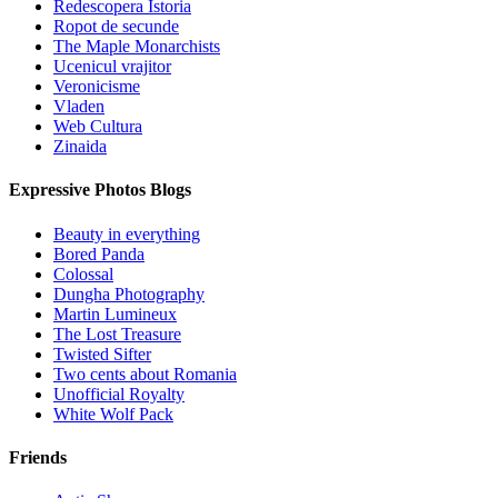
Redescopera Istoria
Ropot de secunde
The Maple Monarchists
Ucenicul vrajitor
Veronicisme
Vladen
Web Cultura
Zinaida
Expressive Photos Blogs
Beauty in everything
Bored Panda
Colossal
Dungha Photography
Martin Lumineux
The Lost Treasure
Twisted Sifter
Two cents about Romania
Unofficial Royalty
White Wolf Pack
Friends