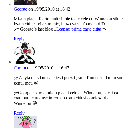
George
on 19/05/2010 at 16:42
Mi-am placut foarte mult si mie toate cele cu Winnetou stiu ca
le-am citit cand eram mic, intr-o vara.. foarte tari:D
.-= George´s last blog ..
Leapsa: prima carte citita
=-.
Reply
Cartim
on 19/05/2010 at 16:47
@ Anyta nu stiam ca citesti poezii , sunt frumoase dar nu sunt
genul meu 😛
@George : si mie mi-au placut cele cu Winnetou, pacat ca
erau putine traduse in romana. am citit si comics-uri cu
Winnetou 😛
Reply