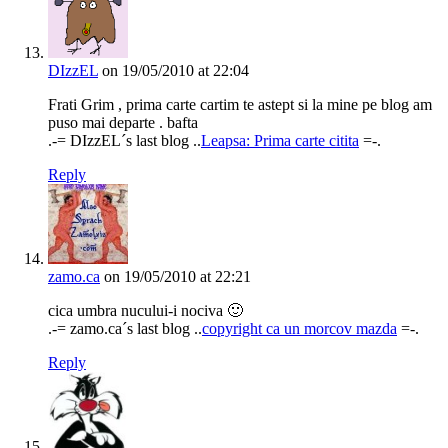
DIzzEL
on 19/05/2010 at 22:04
Frati Grim , prima carte cartim te astept si la mine pe blog am
puso mai departe . bafta
.-= DIzzEL´s last blog ..
Leapsa: Prima carte citita
=-.
Reply
zamo.ca
on 19/05/2010 at 22:21
cica umbra nucului-i nociva 🙂
.-= zamo.ca´s last blog ..
copyright ca un morcov mazda
=-.
Reply