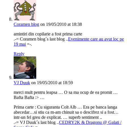
Coramen blog
on 19/05/2010 at 18:38
amintiri din copilarie a fost prima carte
.-= Coramen blog´s last blog ..
Evenimente care au avut loc pe
19 mai
=-.
Reply
VJ Duuk
on 19/05/2010 at 18:59
merci mult pentru leapsa … O sa ma ocup de ea promit …
Bafta Bafta :> …
Prima carte : Cu siguranta Colt Alb … Era pe banca langa
abecedar…si stiu ca m-am chinuit sa o descifrez si a fost…
intr-un fel greu de explicat. … superb sentiment ..
.-= VJ Duuk´s last blog ..
CEDRY2K & Dragonu @ Galati /