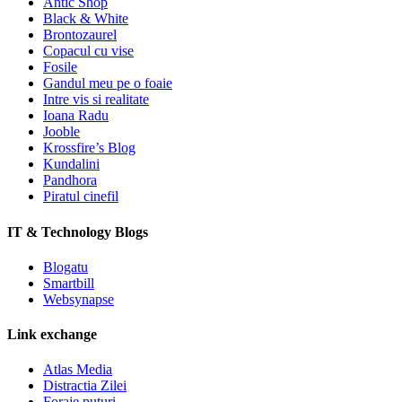
Antic Shop
Black & White
Brontozaurel
Copacul cu vise
Fosile
Gandul meu pe o foaie
Intre vis si realitate
Ioana Radu
Jooble
Krossfire’s Blog
Kundalini
Pandhora
Piratul cinefil
IT & Technology Blogs
Blogatu
Smartbill
Websynapse
Link exchange
Atlas Media
Distractia Zilei
Foraje puturi