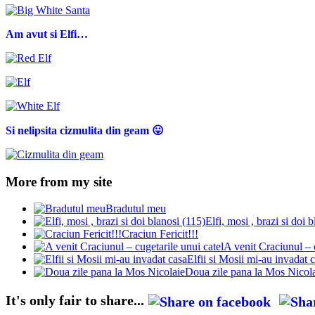
Am avut si Elfi…
Si nelipsita cizmulita din geam 😛
More from my site
Bradutul meu
Elfi, mosi , brazi si doi 
Craciun Fericit!!!
A venit Craciunul – 
Elfii si Mosii mi-au invadat 
Doua zile pana la Mos Nicol
It's only fair to share...