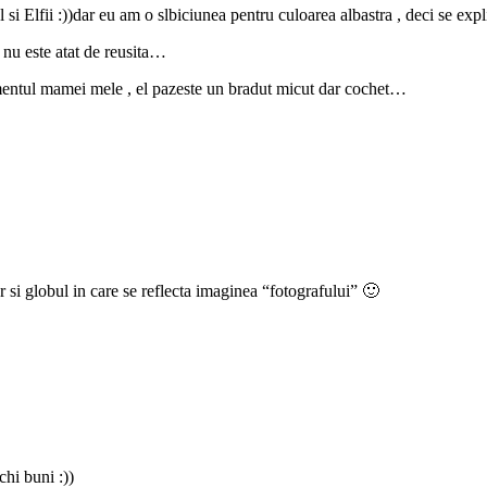
 si Elfii :))dar eu am o slbiciunea pentru culoarea albastra , deci se ex
 nu este atat de reusita…
entul mamei mele , el pazeste un bradut micut dar cochet…
dar si globul in care se reflecta imaginea “fotografului” 🙂
hi buni :))