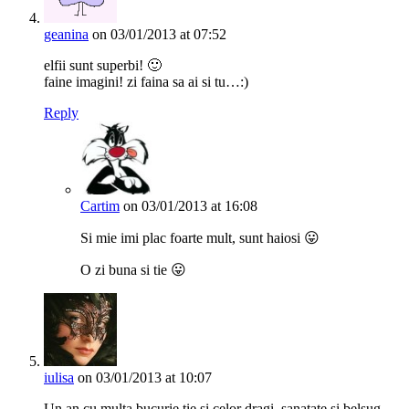
geanina
on 03/01/2013 at 07:52
elfii sunt superbi! 🙂
faine imagini! zi faina sa ai si tu…:)
Reply
Cartim
on 03/01/2013 at 16:08
Si mie imi plac foarte mult, sunt haiosi 😛
O zi buna si tie 😛
iulisa
on 03/01/2013 at 10:07
Un an cu multa bucurie tie si celor dragi, sanatate si belsug.