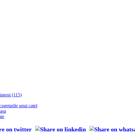
blanosi (115)
cugetarile unui catel
casa
aie