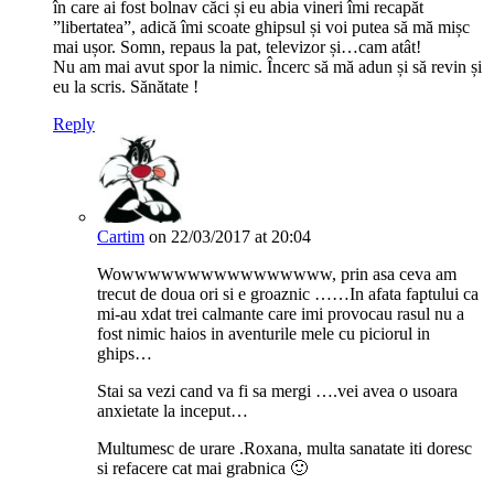
în care ai fost bolnav căci și eu abia vineri îmi recapăt
”libertatea”, adică îmi scoate ghipsul și voi putea să mă mișc
mai ușor. Somn, repaus la pat, televizor și…cam atât!
Nu am mai avut spor la nimic. Încerc să mă adun și să revin și
eu la scris. Sănătate !
Reply
Cartim
on 22/03/2017 at 20:04
Wowwwwwwwwwwwwwwww, prin asa ceva am
trecut de doua ori si e groaznic ……In afata faptului ca
mi-au xdat trei calmante care imi provocau rasul nu a
fost nimic haios in aventurile mele cu piciorul in
ghips…
Stai sa vezi cand va fi sa mergi ….vei avea o usoara
anxietate la inceput…
Multumesc de urare .Roxana, multa sanatate iti doresc
si refacere cat mai grabnica 🙂