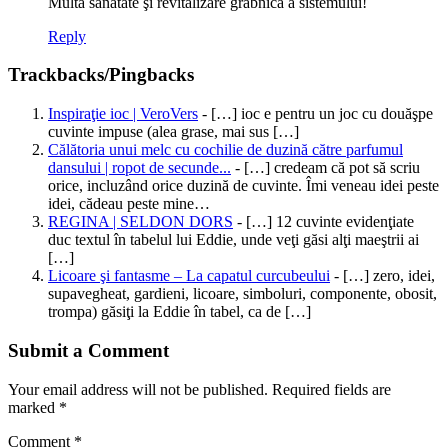
Multă sănătate şi revitalizare grabnică a sistemului!
Reply
Trackbacks/Pingbacks
Inspiraţie ioc | VeroVers
- […] ioc e pentru un joc cu douăşpe
cuvinte impuse (alea grase, mai sus […]
Călătoria unui melc cu cochilie de duzină către parfumul
dansului | ropot de secunde...
- […] credeam că pot să scriu
orice, incluzând orice duzină de cuvinte. Îmi veneau idei peste
idei, cădeau peste mine…
REGINA | SELDON DORS
- […] 12 cuvinte evidenţiate
duc textul în tabelul lui Eddie, unde veţi găsi alţi maeştrii ai
[…]
Licoare şi fantasme – La capatul curcubeului
- […] zero, idei,
supavegheat, gardieni, licoare, simboluri, componente, obosit,
trompa) găsiţi la Eddie în tabel, ca de […]
Submit a Comment
Your email address will not be published.
Required fields are
marked
*
Comment
*