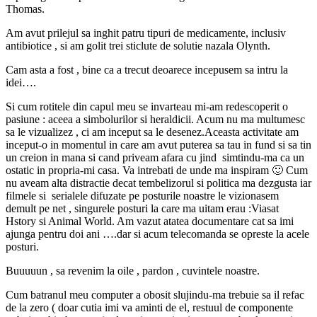
Thomas.
Am avut prilejul sa inghit patru tipuri de medicamente, inclusiv
antibiotice , si am golit trei sticlute de solutie nazala Olynth.
Cam asta a fost , bine ca a trecut deoarece incepusem sa intru la
idei….
Si cum rotitele din capul meu se invarteau mi-am redescoperit o
pasiune : aceea a simbolurilor si heraldicii. Acum nu ma multumesc
sa le vizualizez , ci am inceput sa le desenez.Aceasta activitate am
inceput-o in momentul in care am avut puterea sa tau in fund si sa tin
un creion in mana si cand priveam afara cu jind simtindu-ma ca un
ostatic in propria-mi casa. Va intrebati de unde ma inspiram 🙂 Cum
nu aveam alta distractie decat tembelizorul si politica ma dezgusta iar
filmele si serialele difuzate pe posturile noastre le vizionasem
demult pe net , singurele posturi la care ma uitam erau :Viasat
Hstory si Animal World. Am vazut atatea documentare cat sa imi
ajunga pentru doi ani ….dar si acum telecomanda se opreste la acele
posturi.
Buuuuun , sa revenim la oile , pardon , cuvintele noastre.
Cum batranul meu computer a obosit slujindu-ma trebuie sa il refac
de la zero ( doar cutia imi va aminti de el, restuul de componente