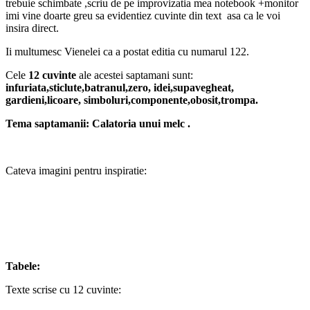
trebuie schimbate ,scriu de pe improvizatia mea notebook +monitor
imi vine doarte greu sa evidentiez cuvinte din text asa ca le voi
insira direct.
Ii multumesc Vienelei ca a postat editia cu numarul 122.
Cele
12 cuvinte
ale acestei saptamani sunt:
infuriata,sticlute,batranul,zero, idei,supavegheat,
gardieni,licoare, simboluri,componente,obosit,trompa.
Tema saptamanii: Calatoria unui melc .
Cateva imagini pentru inspiratie:
Tabele:
Texte scrise cu 12 cuvinte: