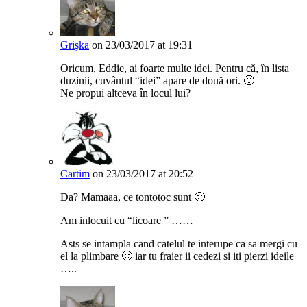
Grişka
on 23/03/2017 at 19:31
Oricum, Eddie, ai foarte multe idei. Pentru că, în lista
duzinii, cuvântul “idei” apare de două ori. 🙂
Ne propui altceva în locul lui?
Cartim
on 23/03/2017 at 20:52
Da? Mamaaa, ce tontotoc sunt 🙂
Am inlocuit cu “licoare ” ……
Asts se intampla cand catelul te interupe ca sa mergi cu
el la plimbare 🙂 iar tu fraier ii cedezi si iti pierzi ideile
…..