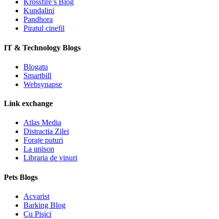
Krossfire’s Blog
Kundalini
Pandhora
Piratul cinefil
IT & Technology Blogs
Blogatu
Smartbill
Websynapse
Link exchange
Atlas Media
Distractia Zilei
Foraje puturi
La unison
Libraria de vinuri
Pets Blogs
Acvarist
Barking Blog
Cu Pisici