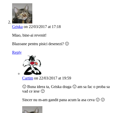
Grişka
on 22/03/2017 at 17:18
Miao, bine-ai revenit!
Blazoane pentru pisici desenezi? 🙂
Reply
Cartim
on 22/03/2017 at 19:59
🙂 Buna ideea ta, Griska draga 🙂 am sa fac o proba sa
vad ce iese 🙂
Sincer nu m-am gandit pana acum la asa ceva 🙂 🙂