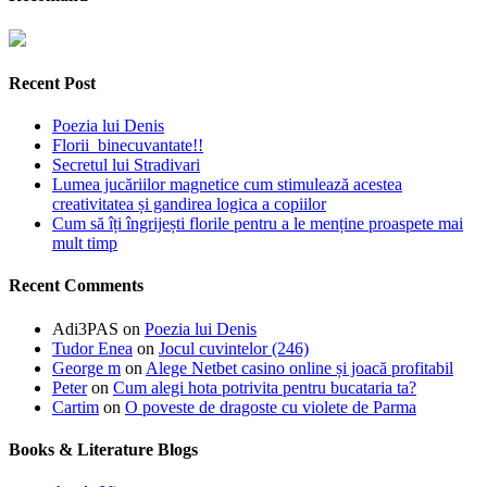
Recent Post
Poezia lui Denis
Florii binecuvantate!!
Secretul lui Stradivari
Lumea jucăriilor magnetice cum stimulează acestea
creativitatea și gandirea logica a copiilor
Cum să îți îngrijești florile pentru a le menține proaspete mai
mult timp
Recent Comments
Adi3PAS
on
Poezia lui Denis
Tudor Enea
on
Jocul cuvintelor (246)
George m
on
Alege Netbet casino online și joacă profitabil
Peter
on
Cum alegi hota potrivita pentru bucataria ta?
Cartim
on
O poveste de dragoste cu violete de Parma
Books & Literature Blogs