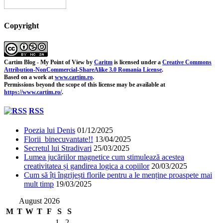
Copyright
Cartim Blog - My Point of View
by
Caritm
is licensed under a
Creative Commons
Attribution-NonCommercial-ShareAlike 3.0 Romania License
.
Based on a work at
www.cartim.ro
.
Permissions beyond the scope of this license may be available at
https://www.cartim.ro/
.
RSS
Poezia lui Denis
01/12/2025
Florii binecuvantate!!
13/04/2025
Secretul lui Stradivari
25/03/2025
Lumea jucăriilor magnetice cum stimulează acestea
creativitatea și gandirea logica a copiilor
20/03/2025
Cum să îți îngrijești florile pentru a le menține proaspete mai
mult timp
19/03/2025
August 2026
M
T
W
T
F
S
S
1
2