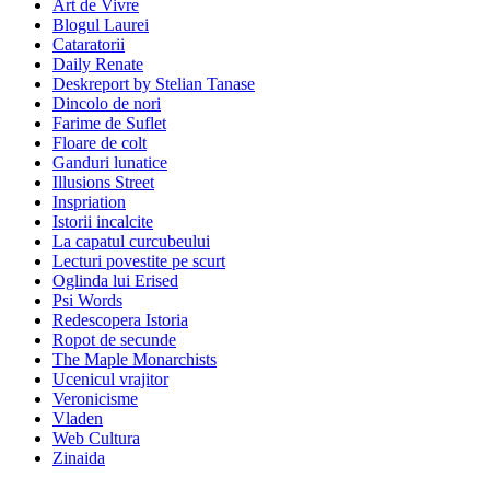
Art de Vivre
Blogul Laurei
Cataratorii
Daily Renate
Deskreport by Stelian Tanase
Dincolo de nori
Farime de Suflet
Floare de colt
Ganduri lunatice
Illusions Street
Inspriation
Istorii incalcite
La capatul curcubeului
Lecturi povestite pe scurt
Oglinda lui Erised
Psi Words
Redescopera Istoria
Ropot de secunde
The Maple Monarchists
Ucenicul vrajitor
Veronicisme
Vladen
Web Cultura
Zinaida