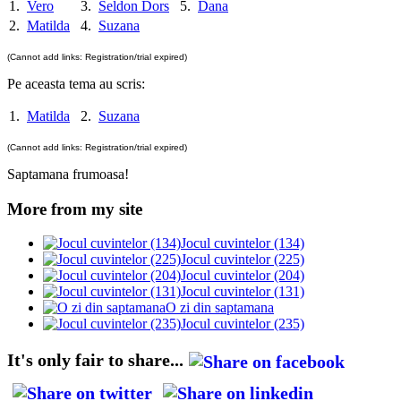
1.
Vero
3.
Seldon Dors
5.
Dana
2.
Matilda
4.
Suzana
(Cannot add links: Registration/trial expired)
Pe aceasta tema au scris:
1.
Matilda
2.
Suzana
(Cannot add links: Registration/trial expired)
Saptamana frumoasa!
More from my site
Jocul cuvintelor (134)
Jocul cuvintelor (225)
Jocul cuvintelor (204)
Jocul cuvintelor (131)
O zi din saptamana
Jocul cuvintelor (235)
It's only fair to share...