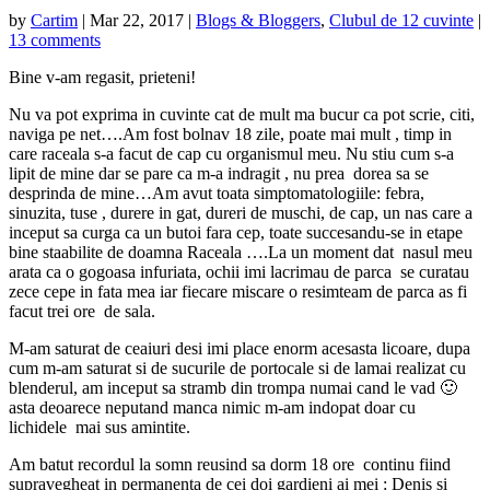
by
Cartim
|
Mar 22, 2017
|
Blogs & Bloggers
,
Clubul de 12 cuvinte
|
13 comments
Bine v-am regasit, prieteni!
Nu va pot exprima in cuvinte cat de mult ma bucur ca pot scrie, citi,
naviga pe net….Am fost bolnav 18 zile, poate mai mult , timp in
care raceala s-a facut de cap cu organismul meu. Nu stiu cum s-a
lipit de mine dar se pare ca m-a indragit , nu prea dorea sa se
desprinda de mine…Am avut toata simptomatologiile: febra,
sinuzita, tuse , durere in gat, dureri de muschi, de cap, un nas care a
inceput sa curga ca un butoi fara cep, toate succesandu-se in etape
bine staabilite de doamna Raceala ….La un moment dat nasul meu
arata ca o gogoasa infuriata, ochii imi lacrimau de parca se curatau
zece cepe in fata mea iar fiecare miscare o resimteam de parca as fi
facut trei ore de sala.
M-am saturat de ceaiuri desi imi place enorm acesasta licoare, dupa
cum m-am saturat si de sucurile de portocale si de lamai realizat cu
blenderul, am inceput sa stramb din trompa numai cand le vad 🙂
asta deoarece neputand manca nimic m-am indopat doar cu
lichidele mai sus amintite.
Am batut recordul la somn reusind sa dorm 18 ore continu fiind
supravegheat in permanenta de cei doi gardieni ai mei : Denis si