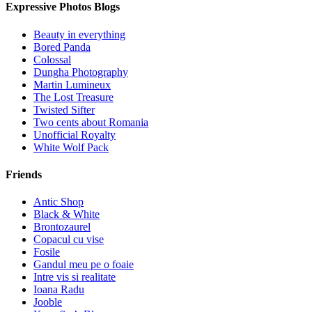
Expressive Photos Blogs
Beauty in everything
Bored Panda
Colossal
Dungha Photography
Martin Lumineux
The Lost Treasure
Twisted Sifter
Two cents about Romania
Unofficial Royalty
White Wolf Pack
Friends
Antic Shop
Black & White
Brontozaurel
Copacul cu vise
Fosile
Gandul meu pe o foaie
Intre vis si realitate
Ioana Radu
Jooble