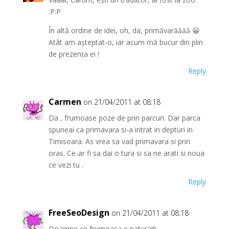
:P:P
În altă ordine de idei, oh, da, primăvarăăăă 😀
Atât am așteptat-o, iar acum mă bucur din plin
de prezența ei !
Reply
Carmen
on 21/04/2011 at 08:18
Da , frumoase poze de prin parcuri. Dar parca
spuneai ca primavara si-a intrat in depturi in
Timisoara. As vrea sa vad primavara si prin
oras. Ce-ar fi sa dai o tura si sa ne arati si noua
ce vezi tu .
Reply
FreeSeoDesign
on 21/04/2011 at 08:18
Doamne ce frumoasa e natura!!!