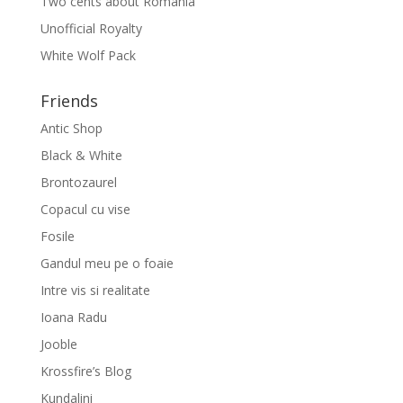
Two cents about Romania
Unofficial Royalty
White Wolf Pack
Friends
Antic Shop
Black & White
Brontozaurel
Copacul cu vise
Fosile
Gandul meu pe o foaie
Intre vis si realitate
Ioana Radu
Jooble
Krossfire’s Blog
Kundalini