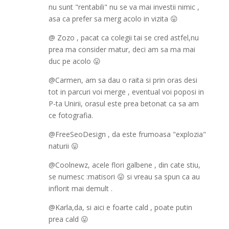
nu sunt "rentabili" nu se va mai investii nimic ,
asa ca prefer sa merg acolo in vizita 😛
@ Zozo , pacat ca colegii tai se cred astfel,nu
prea ma consider matur, deci am sa ma mai
duc pe acolo 😛
@Carmen, am sa dau o raita si prin oras desi
tot in parcuri voi merge , eventual voi poposi in
P-ta Unirii, orasul este prea betonat ca sa am
ce fotografia.
@FreeSeoDesign , da este frumoasa "explozia"
naturii 😛
@Coolnewz, acele flori galbene , din cate stiu,
se numesc :matisori 😛 si vreau sa spun ca au
inflorit mai demult .
@Karla,da, si aici e foarte cald , poate putin
prea cald 😛