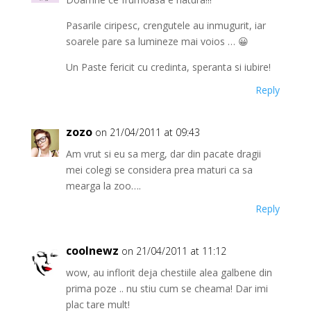
Pasarile ciripesc, crengutele au inmugurit, iar
soarele pare sa lumineze mai voios … 😀
Un Paste fericit cu credinta, speranta si iubire!
Reply
zozo
on 21/04/2011 at 09:43
Am vrut si eu sa merg, dar din pacate dragii
mei colegi se considera prea maturi ca sa
mearga la zoo….
Reply
coolnewz
on 21/04/2011 at 11:12
wow, au inflorit deja chestiile alea galbene din
prima poze .. nu stiu cum se cheama! Dar imi
plac tare mult!