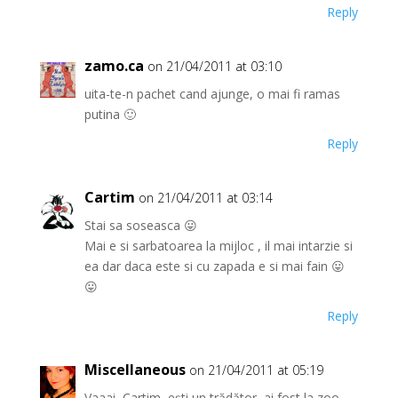
Reply
zamo.ca
on 21/04/2011 at 03:10
uita-te-n pachet cand ajunge, o mai fi ramas
putina 🙂
Reply
Cartim
on 21/04/2011 at 03:14
Stai sa soseasca 😛
Mai e si sarbatoarea la mijloc , il mai intarzie si
ea dar daca este si cu zapada e si mai fain 😛
😛
Reply
Miscellaneous
on 21/04/2011 at 05:19
Vaaai, Cartim, ești un trădător, ai fost la zoo.