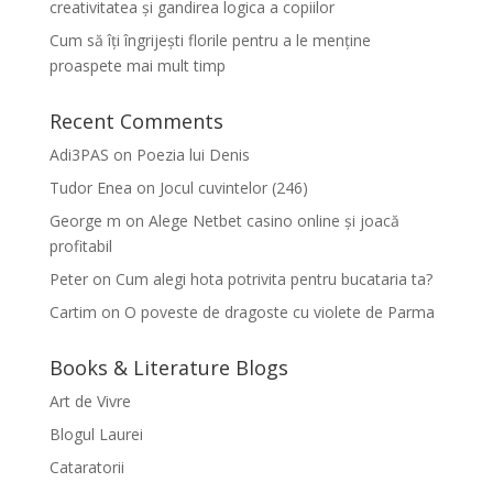
creativitatea și gandirea logica a copiilor
Cum să îți îngrijești florile pentru a le menține
proaspete mai mult timp
Recent Comments
Adi3PAS
on
Poezia lui Denis
Tudor Enea
on
Jocul cuvintelor (246)
George m
on
Alege Netbet casino online și joacă
profitabil
Peter
on
Cum alegi hota potrivita pentru bucataria ta?
Cartim
on
O poveste de dragoste cu violete de Parma
Books & Literature Blogs
Art de Vivre
Blogul Laurei
Cataratorii