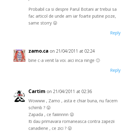
Probabil ca si despre Parul Botani ar trebui sa
fac articol de unde am iar foarte putine poze,
same storry 😛
Reply
zamo.ca
on 21/04/2011 at 02:24
bine c-a venit la voi. aici inca ninge 🙂
Reply
Cartim
on 21/04/2011 at 02:36
Wowww , Zamo , asta e chiar buna, nu facem
schimb ? 😛
Zapada , ce faiiinnnn 😛
Iti dau primavara romaneasca contra zapezii
canadiene , ce zici ? 😛