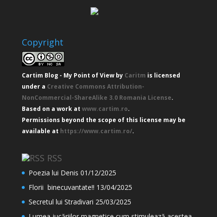
Copyright
Cartim Blog - My Point of View
by
Caritm
is licensed
under a
Creative Commons Attribution-
NonCommercial-ShareAlike 3.0 Romania License
.
Based on a work at
www.cartim.ro
.
Permissions beyond the scope of this license may be
available at
https://www.cartim.ro/
.
RSS
Poezia lui Denis
01/12/2025
Florii binecuvantate!!
13/04/2025
Secretul lui Stradivari
25/03/2025
Lumea jucăriilor magnetice cum stimulează acestea