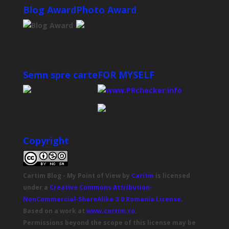
Blog Award
Photo Award
Semn spre carte
FOR MYSELF
Copyright
Cartim Blog - My Point of View
by
Caritm
is licensed
under a
Creative Commons Attribution-
NonCommercial-ShareAlike 3.0 Romania License
.
Based on a work at
www.cartim.ro
.
Permissions beyond the scope of this license may be