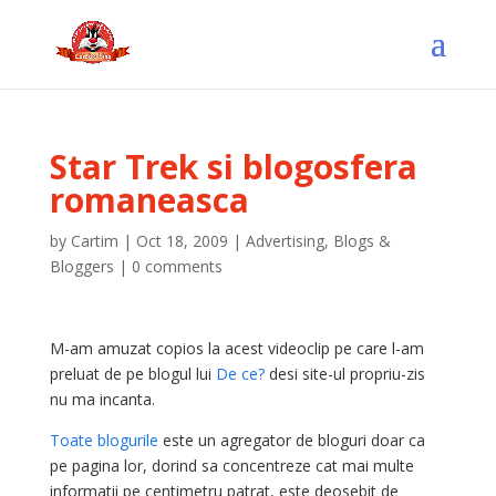
Star Trek si blogosfera
romaneasca
by
Cartim
|
Oct 18, 2009
|
Advertising
,
Blogs &
Bloggers
|
0 comments
M-am amuzat copios la acest videoclip pe care l-am
preluat de pe blogul lui
De ce?
desi site-ul propriu-zis
nu ma incanta.
Toate blogurile
este un agregator de bloguri doar ca
pe pagina lor,
dorind sa concentreze cat mai multe
informatii pe centimetru patrat, este deosebit de