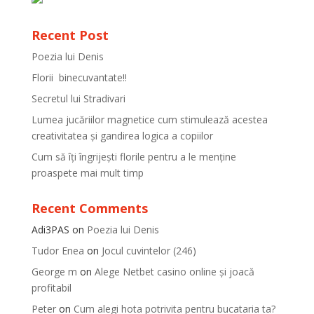
Recent Post
Poezia lui Denis
Florii binecuvantate!!
Secretul lui Stradivari
Lumea jucăriilor magnetice cum stimulează acestea
creativitatea și gandirea logica a copiilor
Cum să îți îngrijești florile pentru a le menține
proaspete mai mult timp
Recent Comments
Adi3PAS
on
Poezia lui Denis
Tudor Enea
on
Jocul cuvintelor (246)
George m
on
Alege Netbet casino online și joacă
profitabil
Peter
on
Cum alegi hota potrivita pentru bucataria ta?