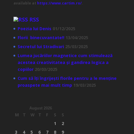
available at
https://www.cartim.ro/
.
RSS
Poezia lui Denis
01/12/2025
Florii binecuvantate!!
13/04/2025
Secretul lui Stradivari
25/03/2025
Lumea jucăriilor magnetice cum stimulează
acestea creativitatea și gandirea logica a
copiilor
20/03/2025
Cum să îți îngrijești florile pentru a le menține
proaspete mai mult timp
19/03/2025
August 2026
M
T
W
T
F
S
S
1
2
3
4
5
6
7
8
9